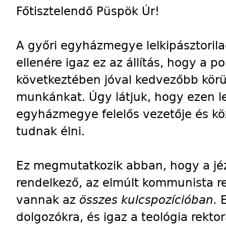
Főtisztelendő Püspök Úr!
A győri egyházmegye lelkipásztori
ellenére igaz ez az állítás, hogy a po
következtében jóval kedvezőbb kör
munkánkat. Úgy látjuk, hogy ezen l
egyházmegye felelős vezetője és k
tudnak élni.
Ez megmutatkozik abban, hogy a jé
rendelkező, az elmúlt kommunista r
vannak az
összes kulcspozícióban.
dolgozókra, és igaz a teológia rektor