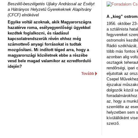
Beszélő-beszélgetés Ujlaky Andrással az Esélyt
a Hátrányos Helyzetű Gyerekeknek Alapítvány
(CFCF) elnökével
A „kieg” ostrom
Egyike voltál azoknak, akik Magyarországra
1956. október 23-
hazatérve roma, esélyegyenlőségi ügyekkel
a sztálinista hat
kezdtek foglalkozni, és ráadásul
fegyvereket szere
kapcsolatrendszerük révén ehhez még
ostromolni kezdt
számottevő anyagi forrásokat is tudtak
Rádió székházát,
mozgósítani. Mi indított téged arra, hogy a
több más fontos 
magyarországi közéletnek ebbe a részébe
azonban alig volt
vesd bele magad valamikor az ezredforduló
osztagok teheraut
idején?
rendőrségi, ipar
eljutottak az ors
Tovább
Csepel Művekhez 
éjszakai műszakot
dolgozók közül s
forradalmárokhoz.
az, hogy a munk
szemlélte az es
helyzetben sem s
kívülállóként vise
szerző.