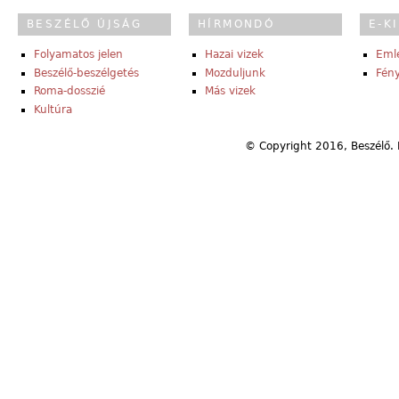
BESZÉLŐ ÚJSÁG
HÍRMONDÓ
E-K
Folyamatos jelen
Hazai vizek
Eml
Beszélő-beszélgetés
Mozduljunk
Fény
Roma-dosszié
Más vizek
Kultúra
© Copyright 2016, Beszélő. 