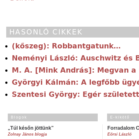
HASONLÓ CIKKEK
(kőszeg): Robbantgatunk…
Neményi László: Auschwitz és 
M. A. [Mink András]: Megvan a
Györgyi Kálmán: A legfőbb ügy
Szentesi György: Egér születet
Blogok
E-kikötő
„Túl későn jöttünk”
Forradalom 
Zolnay János blogja
Eörsi László