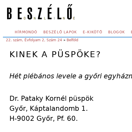
Skip to main content
SECONDARY MENU
HÍRMONDÓ
BESZÉLŐ LAPOK
E-KIKÖTŐ
BLOGOK
YOU ARE HERE:
22. szám, Évfolyam 2, Szám 24
»
Belföld
KINEK A PÜSPÖKE?
Hét plébános levele a győri egyhá
Dr. Pataky Kornél püspök
Győr, Káptalandomb 1.
H-9002 Győr, Pf. 60.