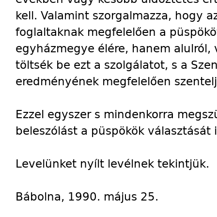
kell. Valamint szorgalmazza, hogy 
foglaltaknak megfelelően a püspököt n
egyházmegye élére, hanem alulról, v
töltsék be ezt a szolgálatot, s a Sze
eredményének megfelelően szentelje
Ezzel egyszer s mindenkorra megsz
beleszólást a püspökök választását i
Levelünket nyílt levélnek tekintjük.
Bábolna, 1990. május 25.