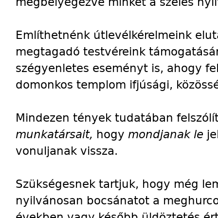
megbélyegezve minket a széles nyil
Említhetnénk útlevélkérelmeink elut
megtagadó testvéreink támogatásá
szégyenletes eseményt is, ahogy fe
domonkos templom ifjúsági, közöss
Mindezen tények tudatában felszólí
munkatársait,
hogy
mondjanak le
je
vonuljanak vissza.
Szükségesnek tartjuk, hogy még lem
nyilvánosan bocsánatot a meghurcol
években vagy később üldöztetés ért.