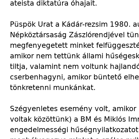
ateista diktatúra óhajait.
Püspök Urat a Kádár-rezsim 1980. 
Népköztársaság Zászlórendjével tünt
megfenyegetett minket felfüggeszté
amikor nem tettünk állami hűségesküt
tiltja, valamint nem voltunk hajlan
cserbenhagyni, amikor büntető elhe
tönkretenni munkánkat.
Szégyenletes esemény volt, amikor 
voltak közöttünk) a BM és Miklós I
engedelmességi hűségnyilatkozatot 