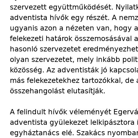
szervezett együttműködését. Nyilat
adventista hívők egy részét. A nem
ugyanis azon a nézeten van, hogy
felekezeti határok összemosásával 
hasonló szervezetet eredményezhet 
olyan szervezetet, mely inkább polit
közösség. Az adventisták jó kapcso
más felekezetekhez tartozókkal, de a 
összehangolást elutasítják.
A felindult hívők véleményét Egervá
adventista gyülekezet lelkipásztora 
egyháztanács elé. Szakács nyomban