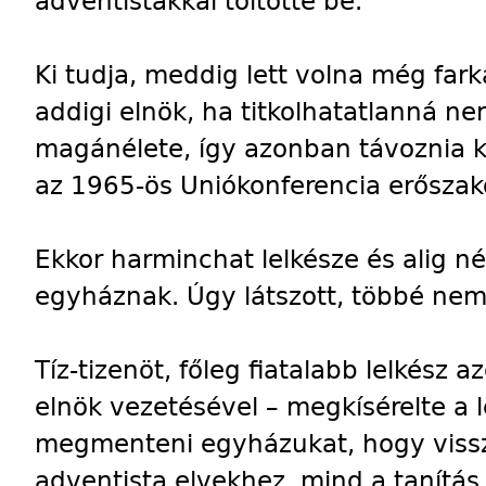
adventistákkal töltötte be.
Ki tudja, meddig lett volna még far
addigi elnök, ha titkolhatatlanná ne
magánélete, így azonban távoznia ke
az 1965-ös Uniókonferencia erőszakos
Ekkor harminchat lelkésze és alig né
egyháznak. Úgy látszott, többé nem t
Tíz-tizenöt, főleg fiatalabb lelkész a
elnök vezetésével – megkísérelte a 
megmenteni egyházukat, hogy viss
adventista elvekhez, mind a tanítás,