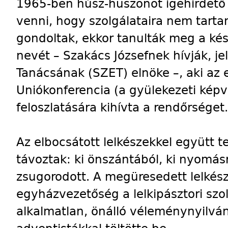
1965-ben húsz-huszonöt igehirdető
venni, hogy szolgálataira nem tartan
gondoltak, ekkor tanulták meg a ké
nevét – Szakács Józsefnek hívják, 
Tanácsának (SZET) elnöke –, aki az e
Uniókonferencia (a gyülekezeti képv
feloszlatására kihívta a rendőrséget.
Az elbocsátott lelkészekkel együtt 
távoztak: ki önszántából, ki nyomásr
zsugorodott. A megüresedett lelkészi
egyházvezetőség a lelkipásztori szo
alkalmatlan, önálló véleménynyilván