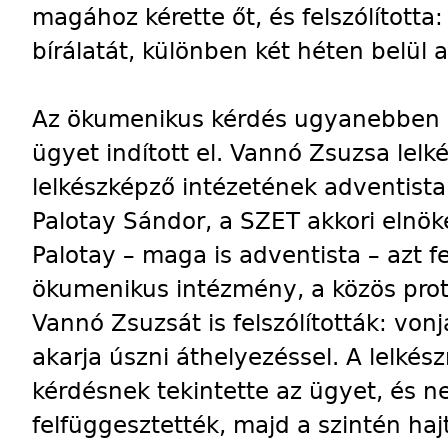
magához kérette őt, és felszólította
bírálatát, különben két héten belül 
Az ökumenikus kérdés ugyanebben 
ügyet indított el. Vannó Zsuzsa lel
lelkészképző intézetének adventista
Palotay Sándor, a SZET akkori elnök
Palotay – maga is adventista – azt f
ökumenikus intézmény, a közös prote
Vannó Zsuzsát is felszólították: von
akarja úszni áthelyezéssel. A lelkés
kérdésnek tekintette az ügyet, és 
felfüggesztették, majd a szintén haj