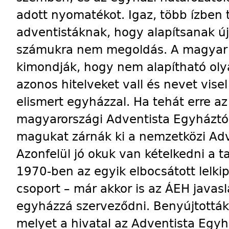
adott nyomatékot. Igaz, több ízben t
adventistáknak, hogy alapítsanak ú
számukra nem megoldás. A magyar
kimondják, hogy nem alapítható ol
azonos hitelveket vall és nevet vis
elismert egyházzal. Ha tehát erre a
magyarországi Adventista Egyháztól
magukat zárnák ki a nemzetközi Adv
Azonfelül jó okuk van kételkedni a 
1970-ben az egyik elbocsátott lelki
csoport – már akkor is az ÁEH javas
egyházzá szerveződni. Benyújtották
melyet a hivatal az Adventista Egyh