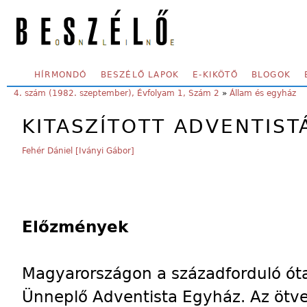
Skip to main content
SECONDARY MENU
HÍRMONDÓ
BESZÉLŐ LAPOK
E-KIKÖTŐ
BLOGOK
YOU ARE HERE:
4. szám (1982. szeptember), Évfolyam 1, Szám 2
»
Állam és egyház
KITASZÍTOTT ADVENTIST
Fehér Dániel [Iványi Gábor]
Előzmények
Magyarországon a századforduló ót
Ünneplő Adventista Egyház. Az ötve