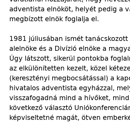
adventista elnököt, helyét pedig a v
megbízott elnök foglalja el.
1981 júliusában ismét tanácskozott
alelnöke és a Divízió elnöke a magy
Úgy látszott, sikerül pontokba fogla
az elkülönítetten kezelt, közel kéte
(keresztényi megbocsátással) a kap
hivatalos adventista egyházzal, mel
visszafogadná mind a hívőket, mind 
következő választó Uniókonferencián
képviseltetné magát, ötven emberké