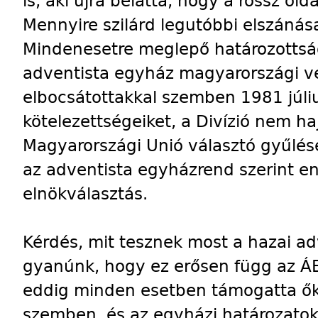
is, aki újra belátta, hogy a rossz olda
Mennyire szilárd legutóbbi elszánás
Mindenesetre meglepő határozottság
adventista egyház magyarországi vez
elbocsátottakkal szemben 1981 júliu
kötelezettségeiket, a Divízió nem ha
Magyarországi Unió választó gyűlés
az adventista egyházrend szerint e
elnökválasztás.
Kérdés, mit tesznek most a hazai ad
gyanúnk, hogy ez erősen függ az ÁEH
eddig minden esetben támogatta őke
szemben, és az egyházi határozatok