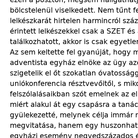
bölcstelenül viselkedett. Nem tűnt f
lelkészkarát hirtelen harmincról szá
érintett lelkészekkel csak a SZET é
találkozhatott, akkor is csak egyetl
Az sem keltette fel gyanúját, hogy m
adventista egyház elnöke az ügy azo
szigetelik el őt szokatlan óvatosság
uniókonferencia résztvevőitől, s mik
felszólalásaikban szót emelnek az el
miért alakul át egy csapásra a taná
gyülekezetté, melynek célja immár 
megvitatása, hanem egy huszonhat é
egyházi esemény negyedszázados év