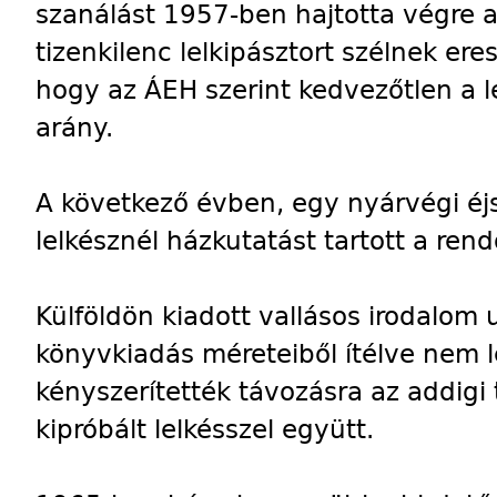
szanálást 1957-ben hajtotta végre 
tizenkilenc lelkipásztort szélnek eres
hogy az ÁEH szerint kedvezőtlen a le
arány.
A következő évben, egy nyárvégi é
lelkésznél házkutatást tartott a ren
Külföldön kiadott vallásos irodalom 
könyvkiadás méreteiből ítélve nem l
kényszerítették távozásra az addigi 
kipróbált lelkésszel együtt.