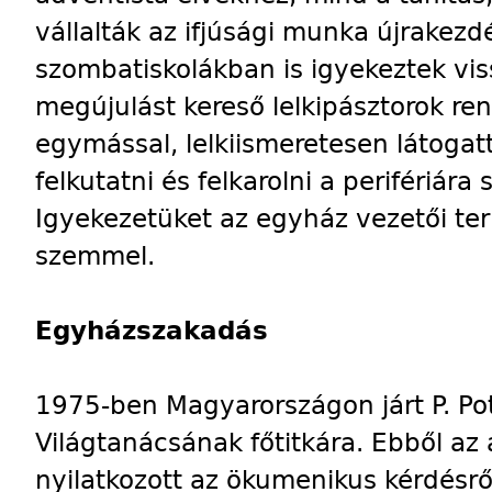
vállalták az ifjúsági munka újrakezd
szombatiskolákban is igyekeztek viss
megújulást kereső lelkipásztorok re
egymással, lelkiismeretesen látogatt
felkutatni és felkarolni a perifériára
Igyekezetüket az egyház vezetői te
szemmel.
Egyházszakadás
1975-ben Magyarországon járt P. Po
Világtanácsának főtitkára. Ebből az 
nyilatkozott az ökumenikus kérdésrő