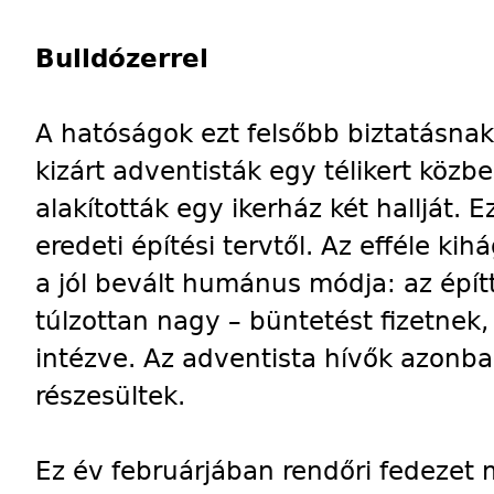
Bulldózerrel
A hatóságok ezt felsőbb biztatásnak
kizárt adventisták egy télikert köz
alakították egy ikerház két hallját. 
eredeti építési tervtől. Az efféle 
a jól bevált humánus módja: az épít
túlzottan nagy – büntetést fizetnek,
intézve. Az adventista hívők azon
részesültek.
Ez év februárjában rendőri fedezet m