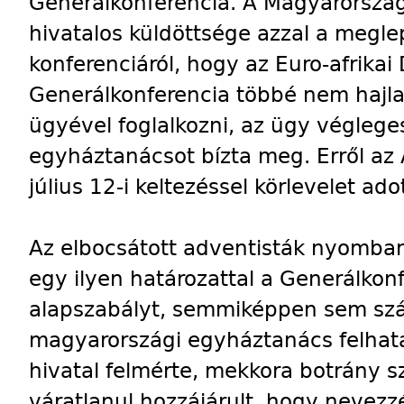
Generálkonferencia. A Magyarorszá
hivatalos küldöttsége azzal a meglep
konferenciáról, hogy az Euro-afrikai 
Generálkonferencia többé nem hajla
ügyével foglalkozni, az ügy véglege
egyháztanácsot bízta meg. Erről az
július 12-i keltezéssel körlevelet adot
Az elbocsátott adventisták nyomban
egy ilyen határozattal a Generálkon
alapszabályt, semmiképpen sem szá
magyarországi egyháztanács felhatal
hivatal felmérte, mekkora botrány 
váratlanul hozzájárult, hogy nevezzé