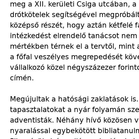
meg a XII. kerületi Csiga utcában, a 
drótkötelek segítségével megpróbál
középső részét, hogy aztán kétfelé fa
intézkedést elrendelő tanácsot nem
mértékben térnek el a tervtől, mint
a főfal veszélyes megrepedését köv
vállalkozó közel négyszázezer forin
címén.
Megújultak a hatósági zaklatások is.
tapasztalatokat a nyár folyamán sze
adventisták. Néhány hívő közösen v
nyaralással egybekötött bibliatanul