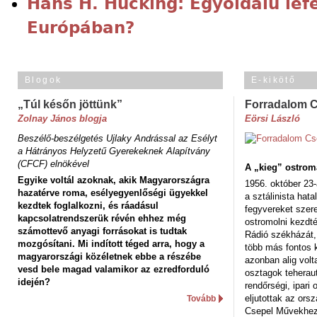
Hans H. Hücking: Egyoldalú lef
Európában?
Blogok
E-kikötő
„Túl későn jöttünk”
Forradalom 
Zolnay János blogja
Eörsi László
Beszélő-beszélgetés Ujlaky Andrással az Esélyt
a Hátrányos Helyzetű Gyerekeknek Alapítvány
(CFCF) elnökével
A „kieg” ostrom
Egyike voltál azoknak, akik Magyarországra
1956. október 23-
hazatérve roma, esélyegyenlőségi ügyekkel
a sztálinista hat
kezdtek foglalkozni, és ráadásul
fegyvereket szere
kapcsolatrendszerük révén ehhez még
ostromolni kezdt
számottevő anyagi forrásokat is tudtak
Rádió székházát,
mozgósítani. Mi indított téged arra, hogy a
több más fontos 
magyarországi közéletnek ebbe a részébe
azonban alig volt
vesd bele magad valamikor az ezredforduló
osztagok teheraut
idején?
rendőrségi, ipar
eljutottak az ors
Tovább
Csepel Művekhez 