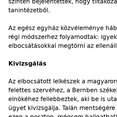
szintén bejelentették, hogy tiltakoz
tanintézetből.
Az egész egyház közvéleménye hábo
régi módszerhez folyamodtak: igyek
elbocsátásokkal megtörni az ellenáll
Kivizsgálás
Az elbocsátott lelkészek a magyaro
felettes szervéhez, a Bernben székel
elnökéhez fellebbeztek, aki be is ut
ügyet kivizsgálja. Talán mentségére 
ezen a poszton, mégsem hallgathat