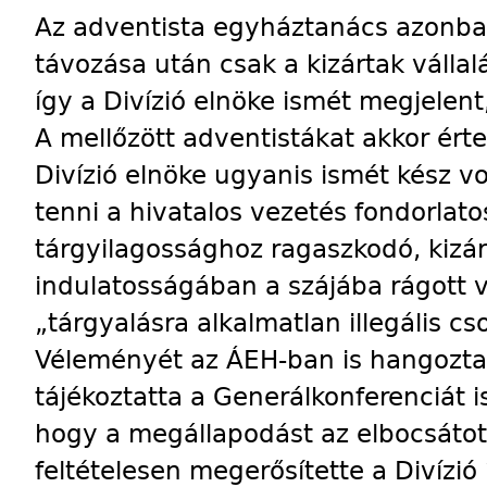
Az adventista egyháztanács azonban 
távozása után csak a kizártak vállalá
így a Divízió elnöke ismét megjelent
A mellőzött adventistákat akkor ért
Divízió elnöke ugyanis ismét kész 
tenni a hivatalos vezetés fondorlatos
tárgyilagossághoz ragaszkodó, kizár
indulatosságában a szájába rágott v
„tárgyalásra alkalmatlan illegális c
Véleményét az ÁEH-ban is hangoztat
tájékoztatta a Generálkonferenciát 
hogy a megállapodást az elbocsáto
feltételesen megerősítette a Divízió í