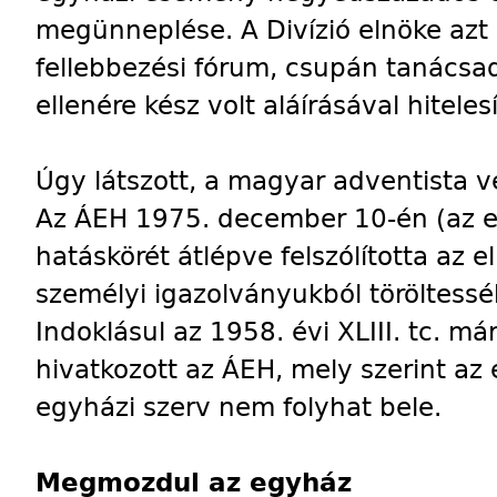
megünneplése. A Divízió elnöke azt 
fellebbezési fórum, csupán tanácsa
ellenére kész volt aláírásával hitele
Úgy látszott, a magyar adventista ve
Az ÁEH 1975. december 10-én (az e
hatáskörét átlépve felszólította az e
személyi igazolványukból töröltess
Indoklásul az 1958. évi XLIII. tc. má
hivatkozott az ÁEH, mely szerint az 
egyházi szerv nem folyhat bele.
Megmozdul az egyház