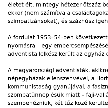
életet élt; mintegy hétezer-ötszáz be
ekkor (nem számítva a családtagok
szimpatizánsokat), és százhúsz igeh
A fordulat 1953–54-ben következett 
nyomásra – egy embercsempészésért
adventista lelkész került az egyház é
A magyarországi adventisták, akikn
népegyházak ellenszenvével, a Hor
kommunistaság gyanújával, a fasizm
szombatünneplésük miatt – faji-vallá
szembenézniük, két tűz közé került