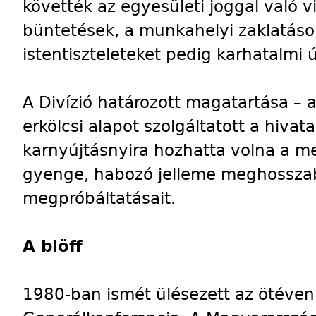
követték az egyesületi joggal való v
büntetések, a munkahelyi zaklatáso
istentiszteleteket pedig karhatalmi ú
A Divízió határozott magatartása – 
erkölcsi alapot szolgáltatott a hivat
karnyújtásnyira hozhatta volna a m
gyenge, habozó jelleme meghosszabb
megpróbáltatásait.
A blöff
1980-ban ismét ülésezett az ötéven