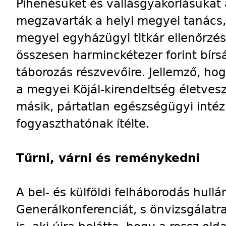
Pihenésüket és vallásgyakorlásuka
megzavarták a helyi megyei tanács, 
megyei egyházügyi titkár ellenőrzés
összesen harminckétezer forint bírs
táborozás részvevőire. Jellemző, ho
a megyei Köjál-kirendeltség életvesz
másik, pártatlan egészségügyi int
fogyaszthatónak ítélte.
Tűrni, várni és reménykedni
A bel- és külföldi felháborodás hull
Generálkonferenciát, s önvizsgálatra