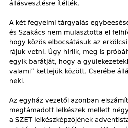
állásvesztésre ítélték.
A két fegyelmi tárgyalás egybeesése
és Szakács nem mulasztotta el felhívn
hogy közös elbocsátásuk az erkölcsi 
rájuk vetni. Úgy hírlik, meg is prób
egyik barátját, hogy a gyülekezetekb
valami” kettejük között. Cserébe áll
neki.
Az egyház vezetői azonban elszámí
megtámadott lelkészek mellett négy 
a SZET lelkészképzőjének adventista