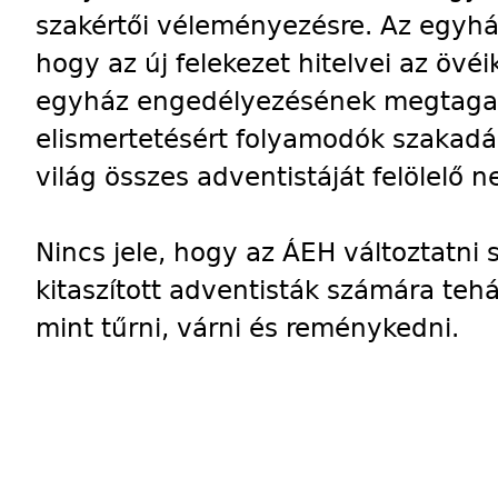
szakértői véleményezésre. Az egyház
hogy az új felekezet hitelvei az övéi
egyház engedélyezésének megtagad
elismertetésért folyamodók szakadár
világ összes adventistáját felölelő 
Nincs jele, hogy az ÁEH változtatn
kitaszított adventisták számára te
mint tűrni, várni és reménykedni.