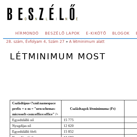
Skip to main content
SECONDARY MENU
HÍRMONDÓ
BESZÉLŐ LAPOK
E-KIKÖTŐ
BLOGOK
YOU ARE HERE:
28. szám, Évfolyam 4, Szám 27
»
A létminimum alatt
LÉTMINIMUM MOST
Családtípus<?xml:namespace
prefix = o ns = "urn:schemas-
Családtagok létminimuma (Ft)
microsoft-com:office:office" />
Egyedülálló nő
15 775
Nyugdíjas nő
12 620
Egyedülálló férfi
15 852