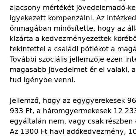
alacsony mértékét jövedelemadó-k
igyekezett kompenzálni. Az intézkedé
önmagában minősítette, hogy az áll
kizárta a kedvezményezettek körébő
tekintettel a családi pótlékot a mag
További szociális jellemzője ezen i
magasabb jövedelmet ér el valaki,
tud igénybe venni.
Jellemző, hogy az egygyerekesek 9
933 Ft, a háromgyermekesek 12 233 
egyáltalán nem, vagy csak részben
Az 1300 Ft havi adókedvezmény, 100