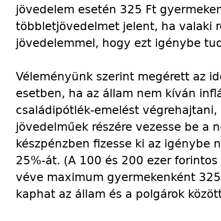
jövedelem esetén 325 Ft gyermeken
többletjövedelmet jelent, ha valaki 
jövedelemmel, hogy ezt igénybe tud
Véleményünk szerint megérett az id
esetben, ha az állam nem kíván infl
családipótlék-emelést végrehajtani,
jövedelműek részére vezesse be a n
készpénzben fizesse ki az igénybe
25%-át. (A 100 és 200 ezer forinto
véve maximum gyermekenként 325 fo
kaphat az állam és a polgárok között