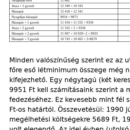
Nyugdíjas férfi
12 682
Anya + 1 gyerek
12 340 + 10 345
Házaspár
12 418 + 12 341
Nyugdíjas házaspár
9934 + 9873
Házaspár + 1 gyerek
11 410 + 11 332 + 9336
Anya + 2 gyerek
11 332 + 2 × 9336
Házaspár + 2 gyerek
11 007 + 10 929+ 2 × 8933
Házaspár + 3 gyerek
10 743 + 10 665 + 3×8670
Minden valószínűség szerint ez az u
főre eső létminimum összege még 
kifejezhető. Egy négytagú (két kere
9951 Ft kell számításaink szerint a
fedezéséhez. Ez kevesebb mint fél 
Ft-os határtól. Összevetésül: 1990 j
megélhetési költségekre 5689 Ft, 1
volt elegendő. Az idei évben (utols