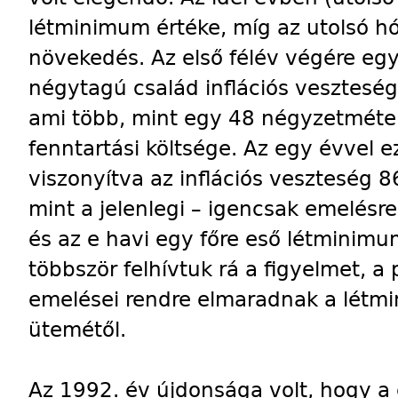
létminimum értéke, míg az utolsó h
növekedés. Az első félév végére egy
négytagú család inflációs vesztesége
ami több, mint egy 48 négyzetmétere
fenntartási költsége. Az egy évvel e
viszonyítva az inflációs veszteség 
mint a jelenlegi – igencsak emelésre
és az e havi egy főre eső létminim
többször felhívtuk rá a figyelmet, a
emelései rendre elmaradnak a lét
ütemétől.
Az 1992. év újdonsága volt, hogy a