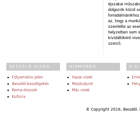
éjszakai műszakot
dolgozók közül s
forradalmárokhoz.
az, hogy a munk
szemlélte az es
helyzetben sem s
kívülállóként vise
szerző.
BESZÉLŐ ÚJSÁG
HÍRMONDÓ
E-K
Folyamatos jelen
Hazai vizek
Eml
Beszélő-beszélgetés
Mozduljunk
Fény
Roma-dosszié
Más vizek
Kultúra
© Copyright 2016, Beszélő. 