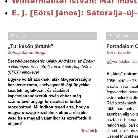
Wintermantel István: Már most
E. J. [Eörsi János]: Sátoralja–ú
Blogok
E-kikötő
„Túl későn jöttünk”
Forradalom 
Zolnay János blogja
Eörsi László
Beszélő-beszélgetés Ujlaky Andrással az Esélyt
a Hátrányos Helyzetű Gyerekeknek Alapítvány
(CFCF) elnökével
A „kieg” ostrom
Egyike voltál azoknak, akik Magyarországra
1956. október 23-
hazatérve roma, esélyegyenlőségi ügyekkel
a sztálinista hat
kezdtek foglalkozni, és ráadásul
fegyvereket szere
kapcsolatrendszerük révén ehhez még
ostromolni kezdt
számottevő anyagi forrásokat is tudtak
Rádió székházát,
mozgósítani. Mi indított téged arra, hogy a
több más fontos 
magyarországi közéletnek ebbe a részébe
azonban alig volt
vesd bele magad valamikor az ezredforduló
osztagok teheraut
idején?
rendőrségi, ipar
eljutottak az ors
Tovább
Csepel Művekhez 