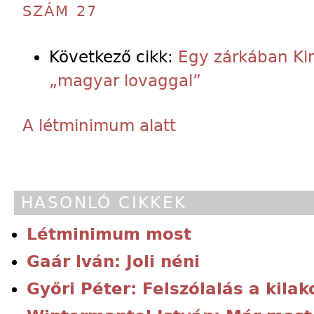
SZÁM 27
Következő cikk:
Egy zárkában Kir
„magyar lovaggal”
A létminimum alatt
HASONLÓ CIKKEK
Létminimum most
Gaár lván: Joli néni
Győri Péter: Felszólalás a kila