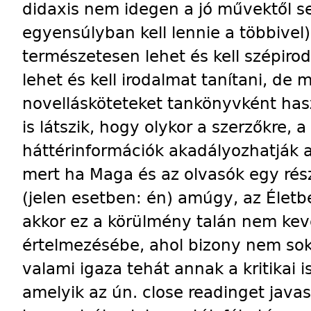
didaxis nem idegen a jó művektől 
egyensúlyban kell lennie a többivel
természetesen lehet és kell szépirod
lehet és kell irodalmat tanítani, d
novellásköteteket tankönyvként hasz
is látszik, hogy olykor a szerzőkre, 
háttérinformációk akadályozhatják 
mert ha Maga és az olvasók egy rés
(jelen esetben: én) amúgy, az Életbe
akkor ez a körülmény talán nem kev
értelmezésébe, ahol bizony nem sok 
valami igaza tehát annak a kritikai i
amelyik az ún. close readinget javas