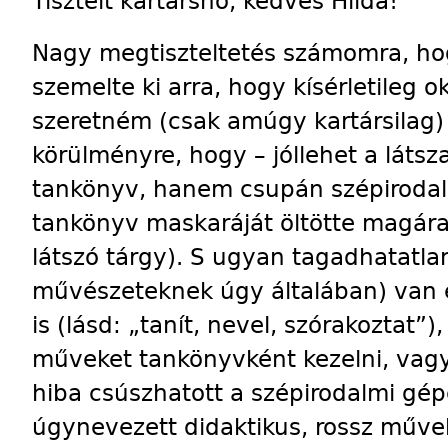
Tisztelt kartársnő, kedves Hilda!
Nagy megtiszteltetés számomra, h
szemelte ki arra, hogy kísérletileg 
szeretném (csak amúgy kartársilag) f
körülményre, hogy – jóllehet a láts
tankönyv, hanem csupán szépirodalo
tankönyv maskaráját öltötte magár
látszó tárgy). S ugyan tagadhatatla
művészeteknek úgy általában) van és
is (lásd: „tanít, nevel, szórakoztat”
műveket tankönyvként kezelni, vagy 
hiba csúszhatott a szépirodalmi gép
úgynevezett didaktikus, rossz művek