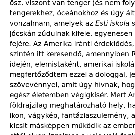
ősz, viszont van tenger (és nem folyó
tengerekhez, óceánokhoz és úgy ált
vonzalmam, amelyek az
Esti iskola
s
jócskán zúdulnak kifele, egyenesen 
fejére. Az Amerika iránti érdeklődés
szintén itt keresendő, amennyiben 
idején, elemistaként, amerikai iskol
meg­fertőződtem ezzel a dologgal, je
szövevénnyel, amit úgy hívnak, hogy
egész életemben végigkísér. Mert 
földrajzilag meghatározható hely, 
ikon, vágykép, fantáziaszülemény,
kicsit másképpen működik az embere