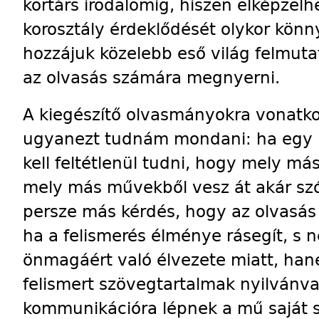
kortárs irodalomig, hiszen elképzelh
korosztály érdeklődését olykor kö
hozzájuk közelebb eső világ felmuta
az olvasás számára megnyerni.
A kiegészítő olvasmányokra vonatk
ugyanezt tudnám mondani: ha egy 
kell feltétlenül tudni, hogy mely má
mely más művekből vesz át akár szó 
persze más kérdés, hogy az olvasás
ha a felismerés élménye rásegít, s 
önmagáért való élvezete miatt, han
felismert szövegtartalmak nyilvánv
kommunikációra lépnek a mű saját s