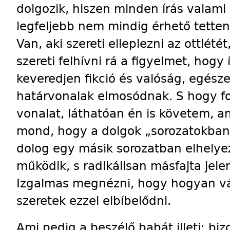
dolgozik, hiszen minden írás valami 
legfeljebb nem mindig érhető tetten
Van, aki szereti elleplezni az ottlété
szereti felhívni rá a figyelmet, hogy
keveredjen fikció és valóság, egésze
határvonalak elmosódnak. S hogy f
vonalat, láthatóan én is követem, a
mond, hogy a dolgok „sorozatokban
dolog egy másik sorozatban elhelye
működik, s radikálisan másfajta jele
Izgalmas megnézni, hogy hogyan vál
szeretek ezzel elbíbelődni.
Ami pedig a beszélő babát illeti: bi