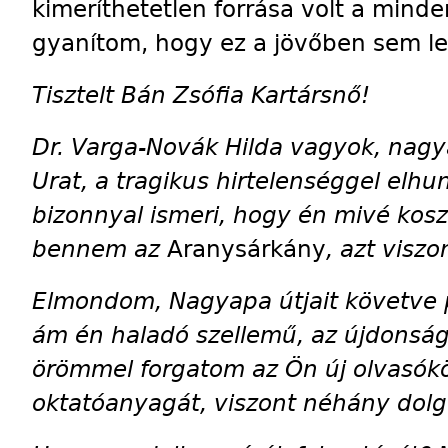
kimeríthetetlen forrása volt a minde
gyanítom, hogy ez a jövőben sem l
Tisztelt Bán Zsófia Kartársnő!
Dr. Varga-Novák Hilda vagyok, nag
Urat, a tragikus hirtelenséggel el
bizonnyal ismeri, hogy én mivé kosz
bennem az
Arany­sárkány
, azt visz
Elmondom, Nagyapa útjait követve
ám én haladó szellemű, az újdonságo
örömmel forgatom az Ön új olvasókön
oktatóanyagát, viszont néhány dolg