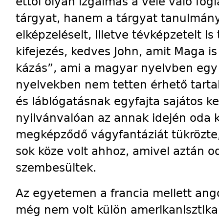
ettől olyan izgalmas a vele való fo
tárgyat, hanem a tárgyat ta­nul­mány
elképzeléseit, illetve tévképzeteit is 
kifejezés, kedves John, amit Maga is
kázás”, ami a magyar nyelvben egy
nyelvekben nem tetten érhető tartalm
és láblógatásnak egyfajta sajátos ke
nyilvánvalóan az annak idején oda 
megképződő vágyfantáziát tükrözte
sok köze volt ahhoz, amivel aztán 
szembesültek.
Az egyetemen a francia mellett ango
még nem volt külön amerikanisztika)