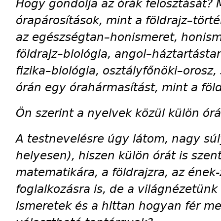
Hogy gondolja az órák felosztását? M
órapárosítások, mint a földrajz–tört
az egészségtan–honismeret, hon­­is­m
földrajz–biológia, an­gol–háztar­tást
fizika–­biológia, osztályfőnöki–­oros
órán egy órahármasítást, mint a föl
Ön szerint a nyelvek közül külön órá
A testnevelésre úgy látom, nagy súl
helyesen), hiszen külön órát is szen
matematikára, a földrajzra, az ének-
foglalkozásra is, de a világnézetünk
ismeretek és a hittan hogyan fér m