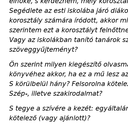
elnöke, s kérdezném, mely korosztá
Segédlete az esti iskolába járó diák
korosztály számára íródott, akkor mi
szerintem ezt a korosztályt felnőttn
Vagy az iskolákban tanító tanárok sz
szöveggyűjteményt?
Ön szerint milyen kiegészítő olvas
könyvéhez akkor, ha ez a mű lesz az
S körülbelül hány? Felsorolna kötel
Szép-, illetve szakirodalmat?
S tegye a szívére a kezét: egyáltalá
kötelező (vagy ajánlott)?