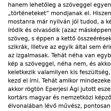
hanem lehetőleg a szöveggel egye
„történeteket” mondjanak el. Hi­szen
mostanra már nyilván jól tudod, a 
íródik és olvasódik (azaz másképpen
szöveg, s éppen a kettő összeérések
szikrák, illetve az egyik által sem ér
az izgalmasak. Tehát néha van egy
kép a szöveggel, néha nem, és akko
keletkezik valamilyen kis feszültség
kezd el írni. Tehát amikor mindezek
akkor rögtön Eperjesi Ági jutott esz
kortárs magyar és nemzetközi képz
élvonalában lévő művész, pontosan é