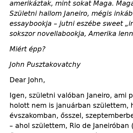
amerikáztak, mint sokat Maga. Maga
Születni hallom Janeiro, mégis inká
essaybookja – jutni eszébe sweet „i
sokszor novellabookja, Amerika lenn
Miért épp?
John Pusztakovatchy
Dear John,
Igen, születni valóban Janeiro, ami p
holott nem is januárban születtem
évszakomban, ősszel, szeptemberben
– ahol születtem, Rio de Janeiróban (