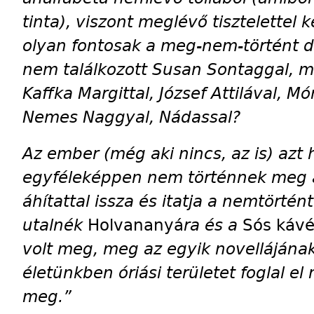
tinta), viszont meglévő tisztelettel
olyan fontosak a meg-nem-történt 
nem találkozott Susan Sontaggal, m
Kaffka Margittal, József Attilával, Mó
Nemes Naggyal, Nádassal?
Az ember (még aki nincs, az is) az
egyféleképpen nem történnek meg 
áhítattal issza és itatja a nemtörtén
utalnék
Holvan­anyá
ra és a
Sós káv
volt meg, meg az egyik novellájának
életünkben óriási területet foglal e
meg.”