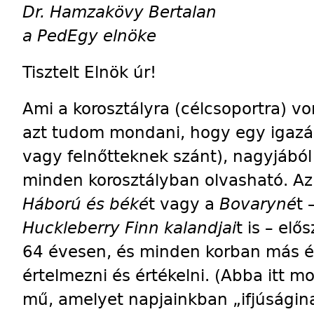
Dr. Hamzakövy Bertalan
a PedEgy elnöke
Tisztelt Elnök úr!
Ami a korosztályra (célcsoportra) von
azt tudom mondani, hogy egy igazán
vagy felnőtteknek szánt), nagyjából
minden korosztályban olvasható. A
Háború és béké
t vagy a
Bovaryné
t
Huckleberry Finn kalandjai
t is – el
64 évesen, és minden korban más és
értelmezni és értékelni. (Abba itt 
mű, amelyet napjainkban „ifjúságin