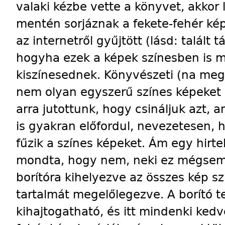
valaki kézbe vette a könyvet, akkor 
mentén sorjáznak a fekete-fehér ké
az internetről gyűjtött (lásd: talált t
hogyha ezek a képek színesben is 
kiszínesednek. Könyvészeti (na meg
nem olyan egyszerű színes képeket i
arra jutottunk, hogy csináljuk azt, 
is gyakran előfordul, nevezetesen, 
fűzik a színes képeket. Ám egy hirtel
mondta, hogy nem, neki ez mégsem t
borítóra kihelyezve az összes kép s
tartalmát megelőlegezve. A borító t
kihajtogatható, és itt mindenki kedv