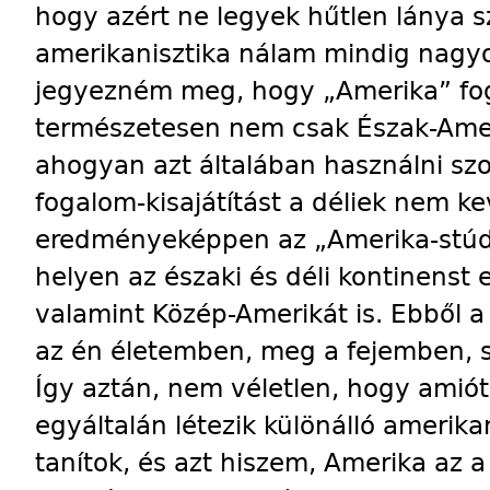
hogy azért ne legyek hűtlen lánya 
amerikanisztika nálam mindig nagyon
jegyezném meg, hogy „Amerika” fog
természetesen nem csak Észak-Amer
ahogyan azt általában használni szo
fogalom-kisajátítást a déliek nem k
eredményeképpen az „Amerika-stúd
helyen az északi és déli kontinenst
valamint Közép-Ame­rikát is. Ebből 
az én életemben, meg a fejemben, 
Így aztán, nem véletlen, hogy amiót
egyáltalán létezik különálló amerika
tanítok, és azt hiszem, Amerika az a