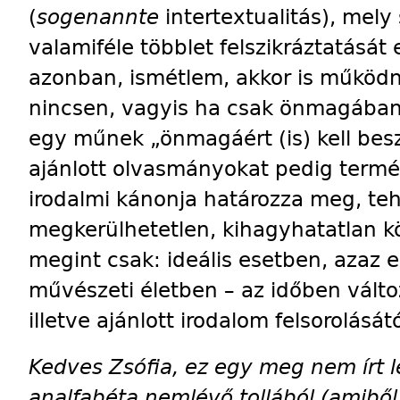
(
sogenannte
in­tertextualitás), mely
valamiféle többlet felszikráztatásá
azonban, ismétlem, akkor is működnie
nincsen, vagyis ha csak önmagában 
egy műnek „önmagáért (is) kell besz
ajánlott olvasmányokat pedig termé
irodalmi kánonja határozza meg, tehá
megkerül­hetetlen, kihagyhatatlan k
megint csak: ideális esetben, aza
művészeti életben – az időben változ
illetve ajánlott irodalom felsorolásátó
Kedves Zsófia, ez egy meg nem írt 
analfabéta nemlévő tollából (amiből