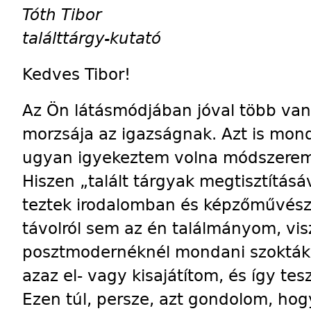
Tóth Tibor
találttárgy-kutató
Kedves Tibor!
Az Ön látásmódjában jóval több van
morzsája az igazságnak. Azt is mond
ugyan igyekeztem volna módszereme
Hiszen „talált tárgyak megtisztítás
teztek irodalomban és képzőművész
távolról sem az én találmányom, vi
posztmodernéknél mondani szokták 
azaz el- vagy kisajátítom, és így 
Ezen túl, persze, azt gondolom, hogy