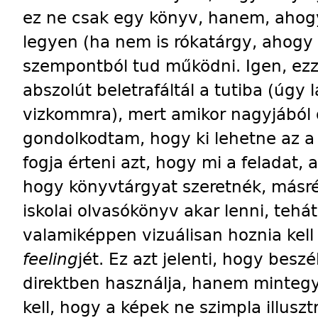
ez ne csak egy könyv, hanem, ahogy
legyen (ha nem is rókatárgy, ahogy P
szempontból tud működni. Igen, ezz
abszolút beletrafáltál a tutiba (úgy 
vizkommra), mert amikor nagyjából ö
gondolkodtam, hogy ki lehetne az 
fogja érteni azt, hogy mi a feladat
hogy könyv­tárgyat szeretnék, másré
iskolai olvasókönyv akar lenni, teh
valamiképpen vizuálisan hoznia kell
feeling
jét. Ez azt jelenti, hogy besz
direktben használja, hanem mintegy 
kell, hogy a képek ne szimpla illus