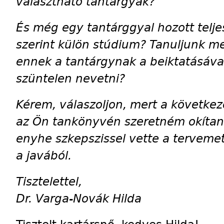
választható tantárgyak?
És még egy tantárggyal hozott telj
szerint külön stúdium? Tanuljunk m
ennek a tantárgynak a beiktatásával
szüntelen nevetni?
Kérem, válaszoljon, mert a következő
az Ön tankönyvén szeretném okítani
enyhe szkepszissel vette a terveme
a javából.
Tisztelettel,
Dr. Varga-Novák Hilda