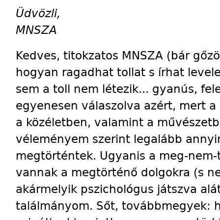
Üdvözli,
MNSZA
Kedves, titokzatos MNSZA (bár gőzö
hogyan ragadhat tollat s írhat leve
sem a toll nem létezik... gyanús, fel
egyenesen válaszolva azért, mert a
a közéletben, valamint a mű­vészet
véleményem szerint legalább annyir
megtörténtek. Ugyanis a meg-nem-t
vannak a megtörténő dolgokra (s ne
akármelyik pszichológus játszva al
találmányom. Sőt, továbbmegyek: ha