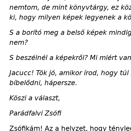
nemtom, de mint könyvtárgy, ez köz
ki, hogy milyen ké­pek legyenek a k
S a borító meg a belső képek mindi
nem?
S beszélnél a képekről? Mi miért van
Jacucc! Tök jó, amikor írod, hogy túl
bíbelődni, hápersze.
Köszi a választ,
Parádfalvi Zsófi
Zsófikám! Az a helyzet, hogy tényle