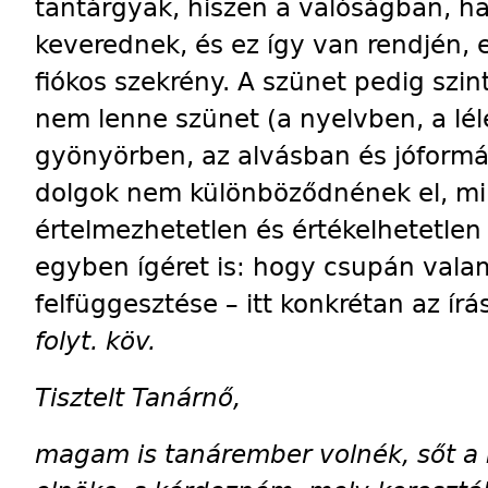
tantárgyak, hiszen a valóságban, h
keverednek, és ez így van rendjén, e
fiókos szekrény. A szünet pedig szi
nem lenne szünet (a nyelvben, a lé
gyönyörben, az alvásban és jóform
dolgok nem különböződnének el, m
értelmezhetetlen és értékelhetetle
egyben ígéret is: hogy csupán vala
felfüggesztése – itt konkrétan az írá
folyt. köv.
Tisztelt Tanárnő,
magam is tanárember volnék, sőt 