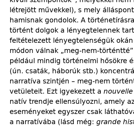
létrejött művekkel), s mely álláspo
hamisnak gondolok. A történetírás
történt dolgok a lényegtelennek tar
feltételezett lényegtelenségük okán
módon válnak „meg-nem-történtté”.
pél­dául mindig történelmi hősökre
(ún. csaták, háborúk stb.) koncentrá
narratíva szintjén – meg-nem történ
vetületeit. Ezt igyekezett a
nouvelle 
natív trendje ellensúlyozni, amely a
eseményeket egyszer csak láthatóvá
a narratívába (lásd még:
grande hist