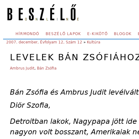
Skip to main content
SECONDARY MENU
HÍRMONDÓ
BESZÉLŐ LAPOK
E-KIKÖTŐ
BLOGOK
YOU ARE HERE:
2007. december, Évfolyam 12, Szám 12
»
Kultúra
LEVELEK BÁN ZSÓFIÁHO
Ambrus Judit
,
Bán Zsófia
Bán Zsófia és Ambrus Judit levélvál
Diör Szofia,
Detroitban lakok, Nagypapa jött id
nagyon volt bosszant, Amerikaiak ne