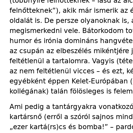
(többnyire felnőtteknek – lásd az a
felnőtteknek”), akik már ismerik az é
oldalát is. De persze olyanoknak is,
megismerkedni vele. Bátor­ko­dom to
humor és irónia domináns hangvéte
az csupán az elbeszélés mikéntjére 
feltétlenül a tartalomra. Vagyis (tét
az nem feltétlenül vicces – és ezt, 
egyébként éppen Kelet-Európában 
kollégának) talán fölösleges is felem
Ami pedig a tantárgyakra vonatkozó k
kartársnő (erről a szóról sajnos min
„ezer kartá(rs)cs és bomba!” – par