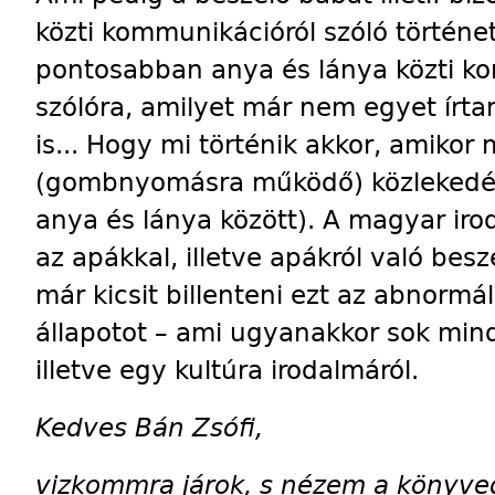
közti kommunikációról szóló történet
pontosabban anya és lánya közti k
szólóra, amilyet már nem egyet írt
is... Hogy mi történik akkor, amikor
(gombnyomásra működő) közlekedés 
anya és lánya között). A magyar ir
az apákkal, illetve apákról való bes
már kicsit billenteni ezt az abnormá
állapotot – ami ugyanakkor sok mind
illetve egy kultúra irodalmáról.
Kedves Bán Zsófi,
vizkommra járok, s nézem a könyved