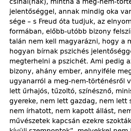
csinál(nak), mint­ha a meg-nem-tör
jelentőséggel, annak mindig oka va
sége – s Freud óta tudjuk, az elnyo
formában, előbb-utóbb bizony felsz
talán nem kell magyarázni, hogy a 
hogyan bírnak pszichés jelentőségge
megterhelni a pszichét. Ami pedig az
bizony, ahány ember, annyiféle me
ugyanarról a meg-nem-történésről va
lett űrhajós, tűzoltó, színésznő, mini
gyereke, nem lett gazdag, nem lett 
nem írhatott, nem kapott állást, nem
művészetek kapcsán ezekre szoktá
kívüli szempontok”, melyekkel nem ke