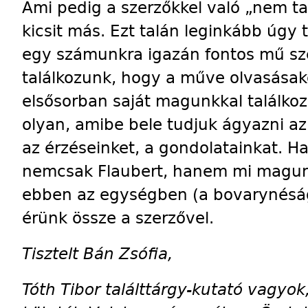
Ami pedig a szerzőkkel való „nem tal
kicsit más. Ezt talán leginkább úg
egy számunkra igazán fontos mű sz
találkozunk, hogy a műve ol­va­sás
elsősorban saját ma­gunkkal találko
olyan, amibe bele tudjuk ágyazni az
az érzéseinket, a gondolatainkat. Ha
nemcsak Flaubert, hanem mi magunk
ebben az egységben (a bovarynéságb
érünk össze a szerzővel.
Tisztelt Bán Zsófia,
Tóth Tibor találttárgy-kutató vagyo