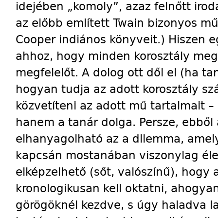
idejében „komoly”, azaz felnőtt irod
az előbb említett Twain bizonyos m
Cooper indiános könyveit.) Hiszen e
ahhoz, hogy minden korosztály meg
megfelelőt. A dolog ott dől el (ha ta
hogyan tudja az adott korosztály s
közvetíteni az adott mű tartalmait –
hanem a tanár dolga. Persze, ebbő
elhanyagolható az a dilemma, amel
kapcsán mostanában viszonylag éles
elképzelhető (sőt, valószínű), hogy
kronologikusan kell oktatni, ahogyan
görögöknél kezdve, s úgy haladva las