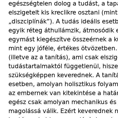
egészségtelen dolog a tudást, a tap
elszigetelt kis kreclikre osztani (mi
„diszciplínák”). A tudás ideális ese
egyik réteg áthullámzik, átmosódik 
egymást kiegészítve összeérnek a k
mint egy jóféle, értékes ötvözetben
(illetve az a tanítás), ami csak elszi
tudástartalmaktól függetlenül, hisz
szükségképpen keverednek. A tanítást
esetben, amolyan holisztikus foly
az embernek van kitekintése a határ
egész csak amolyan mechanikus és 
magolássá válik. Ezért keverednek 