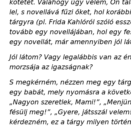
kötetét. Valahogy úgy vélem, Ön talá
lel, s novellává fűzi őket, hol korább
tárgyra (pl. Frida Kahlóról szóló essz
tovább egy novellájában, hol egy fes
egy novellát, már amennyiben jól l
Jól látom? Vagy legalábbis van az 
morzsája az igazságnak?
S megkérném, nézzen meg egy tárgy
egy babát, mely nyomásra a kö­vet­ke
„Nagyon szeretlek, Mami!”, „Menjünk
fésülj meg!”, „Gyere, játsszál velem!
kérdezném, ez a tárgy milyen történ