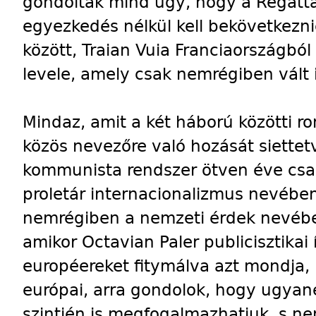
gondolták mind úgy, hogy a Regátt
egyezkedés nélkül kell bekövetkeznie
között, Traian Vuia Franciaországból
levele, amely csak nemrégiben vált 
Mindaz, amit a két háború közötti 
közös nevezőre való hozását siettet
kommunista rendszer ötven éve csak
proletár internacionalizmus nevében
nemrégiben a nemzeti érdek nevében
amikor Octavian Paler publicisztikai
européereket fitymálva azt mondja,
európai, arra gondolok, hogy ugyane
szintjén is megfogalmazhatjuk, s n