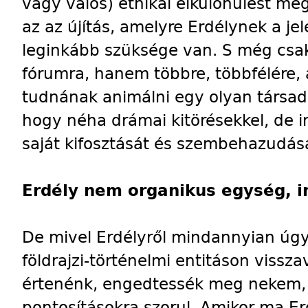
vagy valós) etnikai elkülönülést me
az az újítás, amelyre Erdélynek a jel
leginkább szüksége van. S még csak
fórumra, hanem többre, többfélére
tudnának animálni egy olyan társa
hogy néha drámai kitörésekkel, de i
saját kifosztását és szembehazudás
Erdély nem organikus egység, 
De mivel Erdélyről mindannyian úgy
földrajzi-történelmi entitáson viss
értenénk, engedtessék meg nekem,
pontosításokra szorul. Amikor ma Er