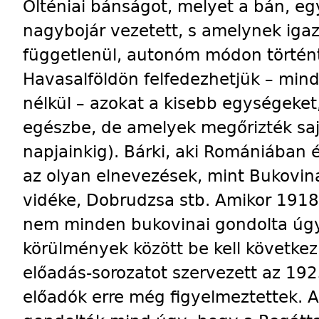
Olténiai bánságot, melyet a bán, eg
nagybojár vezetett, s amelynek igaz
függetlenül, autonóm módon történ
Havasalföldön felfedezhetjük – min
nélkül – azokat a kisebb egységeke
egészbe, de amelyek megőrizték saj
napjainkig). Bárki, aki Romániában él
az olyan elnevezések, mint Bukovin
vidéke, Dobrudzsa stb. Amikor 191
nem minden bukovinai gondolta úg
körülmények között be kell következ
előadás-sorozatot szervezett az 192
előadók erre még figyelmeztettek. 