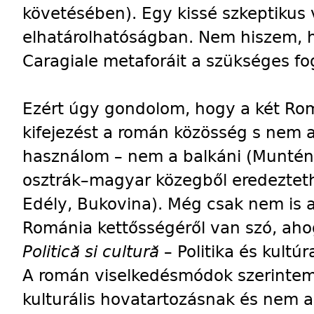
követésében). Egy kissé szkeptikus
elhatárolhatóságban. Nem hiszem, 
Caragiale metaforáit a szükséges fo
Ezért úgy gondolom, hogy a két Rom
kifejezést a román közösség s nem 
használom – nem a balkáni (Munténia
osztrák–magyar közegből eredezteth
Edély, Bukovina). Még csak nem is a
Románia kettősségéről van szó, aho
Politică si cultură
– Politika és kultú
A román viselkedésmódok szerintem 
kulturális hovatartozásnak és nem 