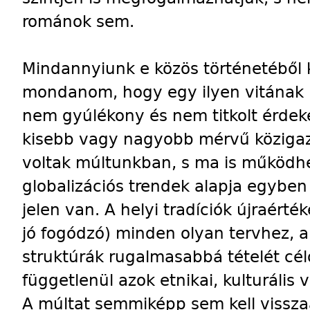
románok sem.
Mindannyiunk e közös történetéből k
mondanom, hogy egy ilyen vitának n
nem gyúlékony és nem titkolt érdekek
kisebb vagy nagyobb mérvű közigaz
voltak múltunkban, s ma is működhe
globalizációs trendek alapja egyben 
jelen van. A helyi tradíciók újraérté
jó fogódzó) minden olyan tervhez, a
struktúrák rugalmasabbá tételét cél
függetlenül azok etnikai, kulturális 
A múltat semmiképp sem kell visszaá