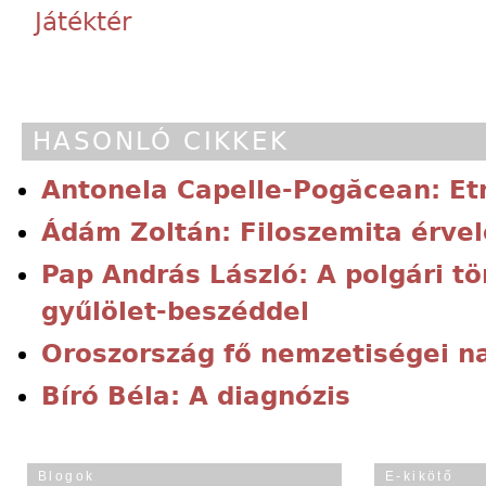
Játéktér
HASONLÓ CIKKEK
Antonela Capelle-Pogăcean: Etn
Ádám Zoltán: Filoszemita érvel
Pap András László: A polgári t
gyűlölet-beszéddel
Oroszország fő nemzetiségei 
Bíró Béla: A diagnózis
Blogok
E-kikötő