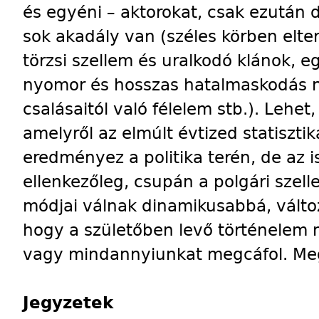
és egyéni – aktorokat, csak ezután 
sok akadály van (széles körben elte
törzsi szellem és uralkodó klánok, 
nyomor és hosszas hatalmaskodás n
csalásaitól való félelem stb.). Lehet
amelyről az elmúlt évtized statiszti
eredményez a politika terén, de az i
ellenkezőleg, csupán a polgári szel
módjai válnak dinamikusabbá, válto
hogy a születőben levő történelem 
vagy mindannyiunkat megcáfol. Meg
Jegyzetek