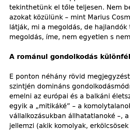
tekinthetünk el tőle teljesen. Nem
azokat közülünk – mint Marius Cosm
látják, mi a megoldás, de hajlandók t
megoldás, íme, nem egyetlen s nem 
A románul gondolkodás különfé
E ponton néhány rövid megjegyzést
szintjén domináns gondolkodásmódró
emelni az európai és a balkáni élets
egyik a „mitikáké” – a komolytalano
vállalkozásukban állhatatlanoké –, 
jellemzi (akik komolyak, erkölcsösek 