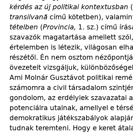
kérdés az új politikai kontextusban
(
transilvană
című kötetben), valamin
tételben
(
Provincia,
1. sz.) című írá
szavazók magatartása amellett szól, 
értelemben is létezik, világosan el
részétől. Én nem osztom nézőpontjá
övezeteit vizsgáljuk, különbözősége
Ami Molnár Gusztávot politikai remén
számomra a civil társadalom szintj
gondolom, az erdélyiek szavazatai az
potenciálra utalnak, amellyel e térs
demokratikus játékszabályok alapjá
tudnak teremteni. Hogy e keret átal