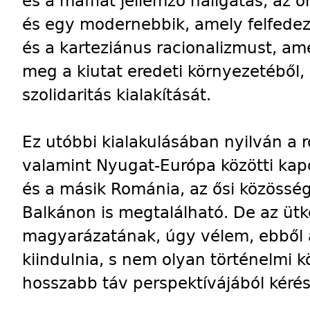
és a maffiát jellemző hallgatás, az 
és egy modernebbik, amely felfedezt
és a karteziánus racionalizmust, am
meg a kiutat eredeti környezetéből,
szolidaritás kialakítását.
Ez utóbbi kialakulásában nyilván a
valamint Nyugat-Európa közötti kapc
és a másik Románia, az ősi közössé
Balkánon is megtalálható. De az üt
magyarázatának, úgy vélem, ebből a
kiindulnia, s nem olyan történelmi 
hosszabb táv perspektívájából kéré