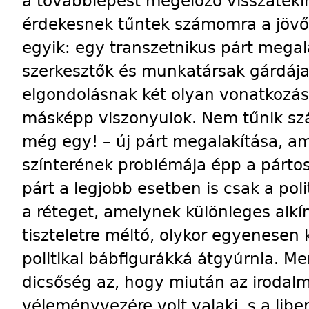
a továbblépést megelőző visszatek
érdekesnek tűntek számomra a jövőr
egyik: egy transzetnikus párt megal
szerkesztők és munkatársak gárdája
elgondolásnak két olyan vonatkozás
másképp viszonyulok. Nem tűnik sz
még egy! – új párt megalakítása, am
színterének problémája épp a pártoso
párt a legjobb esetben is csak a poli
a réteget, amelynek különleges alkí
tiszteletre méltó, olykor egyenesen
politikai bábfigurákká átgyúrnia. Me
dicsőség az, hogy miután az irodalm
véleményvezére volt valaki, s a liber