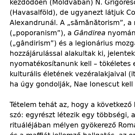
kezdődően (Moldvában) N. Grigores
(Havasalföld), de ugyanezt látjuk C
Alexandrunál. A „sămănătorism”, a 
(„poporanism”), a
Gândirea
nyomán 
(„gândirism”) és a legionárius mozg
hozzájárulással alakultak ki, jelente
nyomatékosítanunk kell – tökélete
kulturális életének vezéralakjaival (it
ha úgy gondolják, Nae Ionescut kell
Tételem tehát az, hogy a következő
szó: egyrészt létezik egy többségi, 
rituáléjában mélyen gyökerező Romá