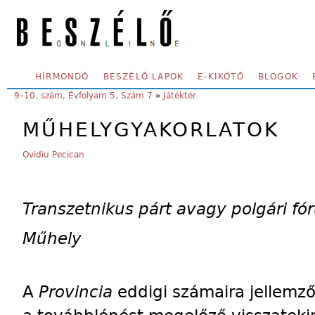
Skip to main content
SECONDARY MENU
HÍRMONDÓ
BESZÉLŐ LAPOK
E-KIKÖTŐ
BLOGOK
YOU ARE HERE:
9–10. szám, Évfolyam 5, Szám 7
»
Játéktér
MŰHELYGYAKORLATOK
Ovidiu Pecican
Transzetnikus párt avagy polgári fó
Műhely
A
Provincia
eddigi számaira jellemző 