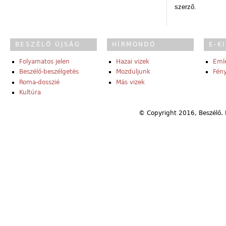
szerző.
BESZÉLŐ ÚJSÁG
HÍRMONDÓ
E-K
Folyamatos jelen
Hazai vizek
Eml
Beszélő-beszélgetés
Mozduljunk
Fény
Roma-dosszié
Más vizek
Kultúra
© Copyright 2016, Beszélő. 