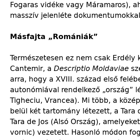
Fogaras vidéke vagy Máramaros), ah
masszív jelenléte dokumentumokkal 
Másfajta „Romániák”
Természetesen ez nem csak Erdély k
Cantemir, a
Descriptio Moldaviae
sze
arra, hogy a XVIII. század első felé
autonómiával rendelkező „ország” lét
Tigheciu, Vrancea). Mi több, a közé
belül két tartomány létezett, a Tara
Tara de Jos (Alsó Ország), amelyek
vornic) vezetett. Hasonló módon fo