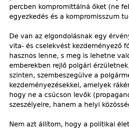
percben kompromittálná őket (ne fel
egyezkedés és a kompromisszum t
De van az elgondolásnak egy érvénye
vita- és cselekvést kezdeményező fó
hasznos lenne, s meg is lehetne való
emberekben rejlő polgári érzületnek,
szinten, szembeszegülve a polgárme
kezdeményezésekkel, amelyek rákény
hogy ne a csúcson levők (propagandi
szeszélyeire, hanem a helyi közössé
Nem azt állítom, hogy a politikai éle