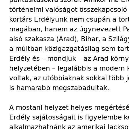
történelmi valóságot összekapcsoló 
kortárs Erdélyünk nem csupán a tört
magában, hanem az úgynevezett Par
alsó szakasza (Arad), Bihar, a Szil
a múltban közigazgatásilag sem tart
Erdély és – mondjuk – az Arad körn
helyzetében – legalábbis a modern 
voltak, az utóbbiaknak sokkal több j
is hamarabb megszabadultak.
A mostani helyzet helyes megértés
Erdély sajátosságait is figyelembe k
alkalmazhatnánk az amerikai Jackson