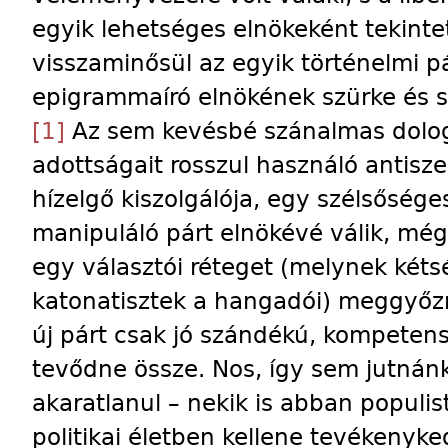
egyik lehetséges elnökeként tekinte
visszaminősül az egyik történelmi 
epigrammaíró elnökének szürke és
[1]
Az sem kevésbé szánalmas dolog
adottságait rosszul használó antisze
hízelgő kiszolgálója, egy szélsősége
manipuláló párt elnökévé válik, még 
egy választói réteget (melynek két
katonatisztek a hangadói) meggyőzni
új párt csak jó szándékú, kompeten
tevődne össze. Nos, így sem jutnánk
akaratlanul – nekik is abban populist
politikai életben kellene tevékenyke