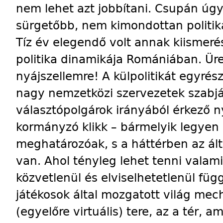
nem lehet azt jobbítani. Csupán úg
sürgetőbb, nem kimondottan politika
Tíz év elegendő volt annak kiismeré
politika dinamikája Romániában. Üre
nyájszellemre! A külpolitikát egyrés
nagy nemzetközi szervezetek szabj
választópolgárok irányából érkező n
kormányzó klikk – bármelyik legyen i
meghatározóak, s a háttérben az á
van. Ahol tényleg lehet tenni valami
közvetlenül és elviselhetetlenül fü
játékosok által mozgatott világ mec
(egyelőre virtuális) tere, az a tér, 