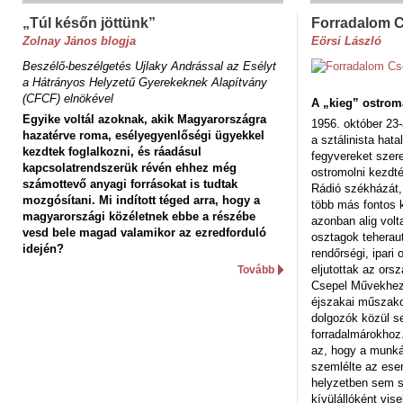
„Túl későn jöttünk”
Forradalom 
Zolnay János blogja
Eörsi László
Beszélő-beszélgetés Ujlaky Andrással az Esélyt
a Hátrányos Helyzetű Gyerekeknek Alapítvány
(CFCF) elnökével
A „kieg” ostrom
Egyike voltál azoknak, akik Magyarországra
1956. október 23-
hazatérve roma, esélyegyenlőségi ügyekkel
a sztálinista hat
kezdtek foglalkozni, és ráadásul
fegyvereket szere
kapcsolatrendszerük révén ehhez még
ostromolni kezdt
számottevő anyagi forrásokat is tudtak
Rádió székházát,
mozgósítani. Mi indított téged arra, hogy a
több más fontos 
magyarországi közéletnek ebbe a részébe
azonban alig volt
vesd bele magad valamikor az ezredforduló
osztagok teheraut
idején?
rendőrségi, ipar
eljutottak az ors
Tovább
Csepel Művekhez 
éjszakai műszakot
dolgozók közül s
forradalmárokhoz.
az, hogy a munk
szemlélte az es
helyzetben sem s
kívülállóként vise