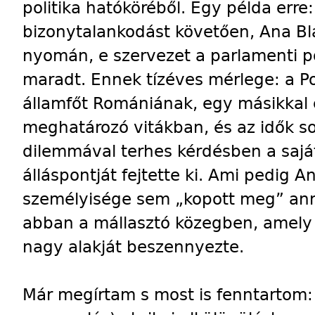
politika hatóköréből. Egy példa erre
bizonytalankodást követően, Ana B
nyomán, e szervezet a parlamenti pol
maradt. Ennek tízéves mérlege: a P
államfőt Romániának, egy másikkal c
meghatározó vitákban, és az idők s
dilemmával terhes kérdésben a saját
álláspontját fejtette ki. Ami pedig An
személyisége sem „kopott meg” anny
abban a mállasztó közegben, amely
nagy alakját beszennyezte.
Már megírtam s most is fenntartom: