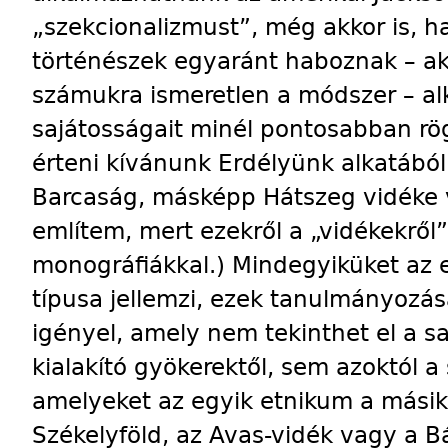
„szekcionalizmust”, még akkor is, 
történészek egyaránt haboznak – ak
számukra ismeretlen a módszer – al
sajátosságait minél pontosabban rög
érteni kívánunk Erdélyünk alkatából
Barcaság, másképp Hátszeg vidéke 
említem, mert ezekről a „vidékekről
monográfiákkal.) Mindegyiküket az 
típusa jellemzi, ezek tanulmányozás
igényel, amely nem tekinthet el a sa
kialakító gyökerektől, sem azoktól a 
amelyeket az egyik etnikum a másikró
Székelyföld, az Avas-vidék vagy a 