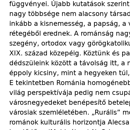
függvényei. Újabb kutatások szerint a
nagy többsége nem alacsony társad
inkább a kisnemesség, a papság, a
rétegéből erednek. A románság nagy
szegény, ortodox vagy görögkatoliku
XIX. század közepéig. Köztünk és p
dédszüleink között a távolság itt, 
éppoly kicsiny, mint a hegyeken tú
E tekintetben Románia homogénebb,
világ perspektívája pedig nem csupá
városnegyedeket benépesítő betelep
városiak szemléletében. „Rurális” mod
románok kulturális horizontja Alecsa