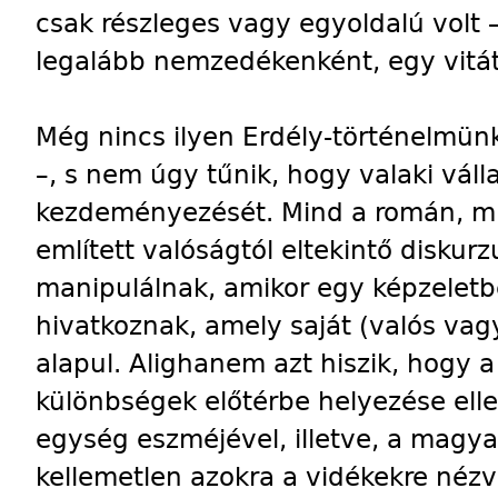
csak részleges vagy egyoldalú volt
legalább nemzedékenként, egy vitát
Még nincs ilyen Erdély-történelmünk
–, s nem úgy tűnik, hogy valaki vál
kezdeményezését. Mind a román, mi
említett valóságtól eltekintő diskurz
manipulálnak, amikor egy képzeletb
hivatkoznak, amely saját (valós vag
alapul. Alighanem azt hiszik, hogy a
különbségek előtérbe helyezése el
egység eszméjével, illetve, a magya
kellemetlen azokra a vidékekre nézv