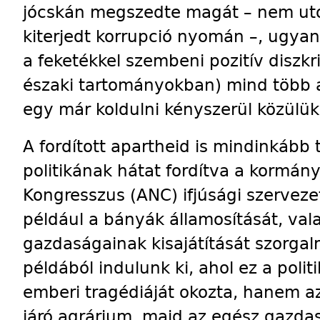
jócskán megszedte magát – nem uto
kiterjedt korrupció nyomán –, ugyan
a feketékkel szembeni pozitív diszk
északi tartományokban) mind több 
egy már koldulni kényszerül közülük
A fordított apartheid is mindinkább 
politikának hátat fordítva a kormány
Kongresszus (ANC) ifjúsági szerveze
például a bányák államosítását, val
gazdaságainak kisajátítását szorga
példából indulunk ki, ahol ez a poli
emberi tragédiáját okozta, hanem az
járó agrárium, majd az egész gazdas