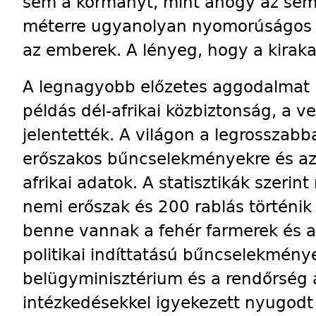
sem a kormányt, mint ahogy az sem
méterre ugyanolyan nyomorúságos v
az emberek. A lényeg, hogy a kiraka
A legnagyobb előzetes aggodalmat 
példás dél-afrikai közbiztonság, a 
jelentették. A világon a legrosszabb
erőszakos bűncselekményekre és az
afrikai adatok. A statisztikák szeri
nemi erőszak és 200 rablás történik
benne vannak a fehér farmerek és a
politikai indíttatású bűncselekménye
belügyminisztérium és a rendőrség
intézkedésekkel igyekezett nyugodt