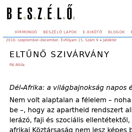
Skip to main content
SECONDARY MENU
HÍRMONDÓ
BESZÉLŐ LAPOK
E-KIKÖTŐ
BLOGOK
YOU ARE HERE:
2010. szeptember–december, Évfolyam 15, Szám 9
»
Játéktér
ELTŰNŐ SZIVÁRVÁNY
Pál Attila
Dél-Afrika: a világbajnokság napos 
Nem volt alaptalan a félelem – noh
be –, hogy az apartheid rendszert a
lerázó, faji és szociális ellentétektől
afrikai Köztársaság nem lesz képes b