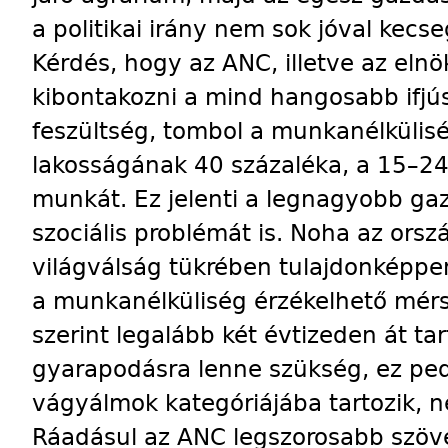
a politikai irány nem sok jóval kecs
Kérdés, hogy az ANC, illetve az eln
kibontakozni a mind hangosabb ifjú
feszültség, tombol a munkanélkülis
lakosságának 40 százaléka, a 15–24 
munkát. Ez jelenti a legnagyobb ga
szociális problémát is. Noha az ors
világválság tükrében tulajdonképpen
a munkanélküliség érzékelhető mér
szerint legalább két évtizeden át tar
gyarapodásra lenne szükség, ez ped
vágyálmok kategóriájába tartozik, n
Ráadásul az ANC legszorosabb szöv