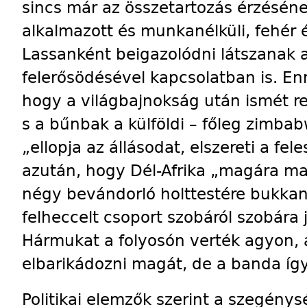
sincs már az összetartozás érzésén
alkalmazott és munkanélküli, fehér é
Lassanként beigazolódni látszanak a
felerősödésével kapcsolatban is. En
hogy a világbajnokság után ismét r
s a bűnbak a külföldi – főleg zimba
„ellopja az állásodat, elszereti a fe
azután, hogy Dél-Afrika „magára ma
négy bevándorló holttestére bukkan
felheccelt csoport szobáról szobára 
Hármukat a folyosón verték agyon,
elbarikádozni magát, de a banda így 
Politikai elemzők szerint a szegény