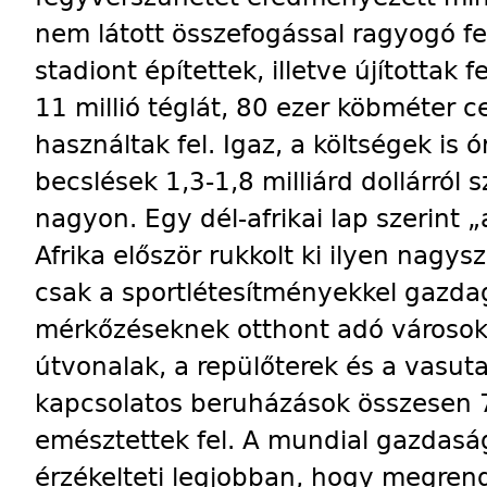
nem látott összefogással ragyogó fel
stadiont építettek, illetve újítottak
11 millió téglát, 80 ezer köbméter 
használtak fel. Igaz, a költségek is 
becslések 1,3-1,8 milliárd dollárról 
nagyon. Egy dél-afrikai lap szerint 
Afrika először rukkolt ki ilyen nag
csak a sportlétesítményekkel gazda
mérkőzéseknek otthont adó városok
útvonalak, a repülőterek és a vasuta
kapcsolatos beruházások összesen 7,
emésztettek fel. A mundial gazdaság
érzékelteti legjobban, hogy megren