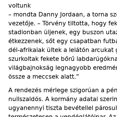
voltunk
– mondta Danny Jordaan, a torna sz
vezetője. – Törvény tiltotta, hogy f
stadionban üljenek, egy buszon ut
étkezzenek, sőt egy csapatban futb
dél-afrikaiak ültek a lelátón arcukat
szurkoltak fekete bőrű labdarúgókna
világbajnokság legnagyobb eredmé
össze a meccsek alatt.”
A rendezés mérlege szigorúan a pé
nullszaldós. A kormány adatai szerin
ugyanennyi tiszta bevétellel párosu
természetesen a vendéglátóipar. Az