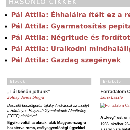
HASONLÓ CIKKEK
Pál Attila: Éhhalálra ítélt ez a 
Pál Attila: Gyarmatosítás pepi
Pál Attila: Négritude és fordíto
Pál Attila: Uralkodni mindhaláli
Pál Attila: Gazdag szegények
Blogok
E-kikötő
„Túl későn jöttünk”
Forradalom 
Zolnay János blogja
Eörsi László
Beszélő-beszélgetés Ujlaky Andrással az Esélyt
a Hátrányos Helyzetű Gyerekeknek Alapítvány
(CFCF) elnökével
A „kieg” ostrom
Egyike voltál azoknak, akik Magyarországra
1956. október 23-
hazatérve roma, esélyegyenlőségi ügyekkel
a sztálinista hat