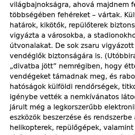
világbajnokságra, ahová majdnem félm
többségében fehéreket – vártak. Kü
határok, kikötők, repülőterek bizton
vigyázta a városokba, a stadionokho
útvonalakat. De sok zsaru vigyázott 
vendéglők biztonságára is. (Utóbbir
„divatba jött” nemrégiben, hogy ét
vendégeket támadnak meg, és rabolna
hatóságok külföldi rendőrségek, titk
igénybe vették a nemkívánatos láto
járult még a legkorszerűbb elektron
eszközök beszerzése és rendszerbe á
helikopterek, repülőgépek, valamint t