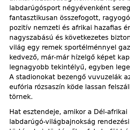
labdarúgósport négyévenként sereg
fantasztikusan összefogott, ragyogó
pozitív nemzeti és afrikai hazafias é
nagyszabású és következetes bizton
világ egy remek sportélménnyel ga
kedvező, már-már hízelgő képet kapo
legnagyobb tekintélyű, egyben leg
A stadionokat bezengő vuvuzelák az
eufória rózsaszín köde lassan felszál
törnek.
Hat esztendeje, amikor a Dél-afrikai
labdarúgó-világbajnokság rendezési 