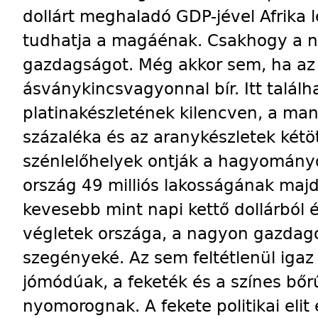
dollárt meghaladó GDP-jével Afrika
tudhatja a magáénak. Csakhogy a na
gazdagságot. Még akkor sem, ha az
ásványkincsvagyonnal bír. Itt találh
platinakészletének kilencven, a ma
százaléka és az aranykészletek kétö
szénlelőhelyek ontják a hagyomány
ország 49 milliós lakosságának maj
kevesebb mint napi kettő dollárból é
végletek országa, a nagyon gazdag
szegényeké. Az sem feltétlenül igaz
jómódúak, a feketék és a színes bőr
nyomorognak. A fekete politikai elit