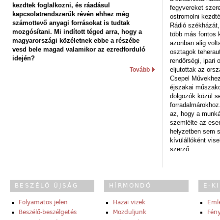
kezdtek foglalkozni, és ráadásul
fegyvereket szere
kapcsolatrendszerük révén ehhez még
ostromolni kezdt
számottevő anyagi forrásokat is tudtak
Rádió székházát,
mozgósítani. Mi indított téged arra, hogy a
több más fontos 
magyarországi közéletnek ebbe a részébe
azonban alig volt
vesd bele magad valamikor az ezredforduló
osztagok teheraut
idején?
rendőrségi, ipar
eljutottak az ors
Tovább
Csepel Művekhez 
éjszakai műszakot
dolgozók közül s
forradalmárokhoz.
az, hogy a munk
szemlélte az es
helyzetben sem s
kívülállóként vise
szerző.
BESZÉLŐ ÚJSÁG
HÍRMONDÓ
E-K
Folyamatos jelen
Hazai vizek
Eml
Beszélő-beszélgetés
Mozduljunk
Fény