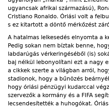
ugyancsak afrikai származású), Ron
Cristiano Ronaldo. Óriási volt a fel
s ez kitartott a döntő mérkőzést zár
A hatalmas lelkesedés elnyomta a k
Pedig sokan nem bíztak benne, hogy
labdarúgás vérkeringéséből (is) soká
baj nélkül lebonyolítani ezt a nagy
a cikkek szerte a világban arról, ho
stadionok, hogy a bűnözés beárnyék
hogy óriási pénzügyi kudarccal végz
szervezők a kormány és a FIFA segít
lecsendesítették a huhogókat. Óriási