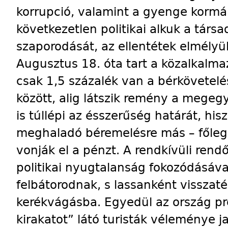
korrupció, valamint a gyenge kormá
következetlen politikai alkuk a társa
szaporodását, az ellentétek elmély
Augusztus 18. óta tart a közalkalma
csak 1,5 százalék van a bérkövetelé
között, alig látszik remény a megeg
is túllépi az ésszerűség határát, his
meghaladó béremelésre más – főleg s
vonják el a pénzt. A rendkívüli rendő
politikai nyugtalanság fokozódásáva
felbátorodnak, s lassanként visszaté
kerékvágásba. Egyedül az ország pr
kirakatot” látó turisták véleménye j