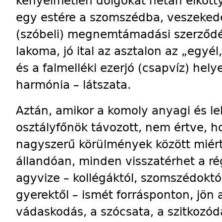
kényelmetlen dolgokat netán elkot
egy estére a szomszédba, veszekedé
(szóbeli) megnemtámadási szerződés
lakoma, jó ital az asztalon az „egyél
és a falmelléki ezerjó (csapvíz) hely
harmónia – látszata.
Aztán, amikor a komoly anyagi és lel
osztályfőnök távozott, nem értve, h
nagyszerű körülmények között miért
állandóan, minden visszatérhet a r
agyvize – kollégáktól, szomszédoktó
gyerektől – ismét forrásponton, jön
vádaskodás, a szócsata, a szitkozód