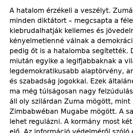
A hatalom érzékeli a veszélyt. Zumá
minden diktátort – megcsapta a fél
kiebrudalhatják kellemes és jövedel
kényelmetlenné válnak a demokráci
pedig őt is a hatalomba segítették. 
mi­után egyike a legifjabbaknak a vi
legdemokratikusabb alaptörvény, amit
és szabadság jogokkal. Ezek általá
ma még túlságosan nagy felzúdulás
áll oly szilárdan Zuma mögött, min
Zimbabwéban Mugabe mögött. A saj
lehet regulázni. A kormány most két 
elő. Az információ védelméről szóló