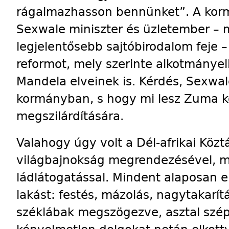
rágalmazhasson bennünket”. A kor
Sexwale miniszter és üzletember – m
legjelentősebb sajtóbirodalom feje –
reformot, mely szerinte alkotmányel
Mandela elveinek is. Kérdés, Sexw
kormányban, s hogy mi lesz Zuma k
megszilárdítására.
Valahogy úgy volt a Dél-afrikai Köz
világbajnokság megrendezésével, min
ládlátogatással. Mindent alaposan el
lakást: festés, mázolás, nagytakarítá
széklábak megszögezve, asztal szép