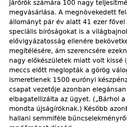
járőrök számára 100 nagy teljesít
megvásárlása. A megnövekedett fe
állományt pár év alatt 41 ezer fővel 
speciális bíróságokat is a világbajn
elővigyázatosság ellenére bekövet
megítélésére, ám szerencsére ezekn
nagy előkészületek miatt volt kissé 
meccs előtt meglopták a görög válog
ismeretlenek 1500 eurónyi készpénzt 
csapat vezetője azonban elegánsa
elbagatellizálta az ügyet. („Bárhol 
mondta újságíróknak.) Később azon
hallani semmiféle bűncselekményről