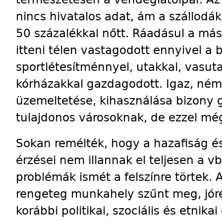
nincs hivatalos adat, ám a szállodá
50 százalékkal nőtt. Rá­adásul a má
itteni télen vastagodott ennyivel a
sportlétesítménnyel, utakkal, vasutak
kórházakkal gazdagodott. Igaz, ném
üzemeltetése, kihasználása bizony 
tulajdonos városoknak, de ezzel m
Sokan remélték, hogy a hazafiság és
érzései nem illannak el teljesen a 
problémák ismét a felszínre törtek.
rengeteg munkahely szűnt meg, jórés
korábbi politikai, szociális és etnika