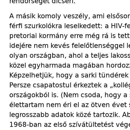
rendőrséget dicséri.
A másik komoly veszély, ami elsősorb
férfi szurkolókra leselkedett: a HIV-fe
pretoriai kormány erre még rá is tett
idejére nem kevés felelőtlenséggel le
olyan országban, ahol a teljes lak
közel egyharmada magában hordozza
Képzelhetjük, hogy a sarki tündérek
Persze csapatostul érkeztek a „koll
országokból is. (Nem csoda, hogy a 
élettartam nem éri el az ötven évet
legrosszabb adatok közé tartozik. A
1968-ban az első szívátültetést vég