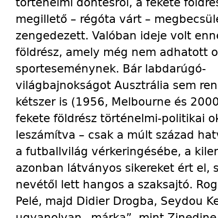
történelmi döntésről, a fekete földrés
megillető – régóta várt – megbecsülé
zengedezett. Valóban ideje volt enne
földrész, amely még nem adhatott o
sporteseménynek. Bár labdarúgó-
világbajnokságot Ausztrália sem ren
kétszer is (1956, Melbourne és 2000
fekete földrész történelmi-politikai
leszámítva – csak a múlt század hat
a futballvilág vérkeringésébe, a kil
azonban látványos sikereket ért el, 
nevétől lett hangos a szaksajtó. Rog
Pelé, majd Didier Drogba, Seydou Ke
ugyanolyan „márka”, mint Zinedine 