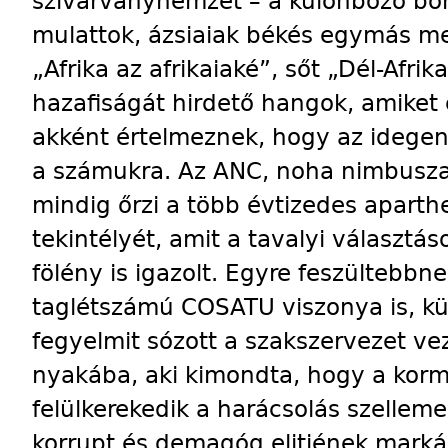
szivárványnemzet – a különböző bőrs
mulattok, ázsiaiak békés egymás mell
„Afrika az afrikaiaké”, sőt „Dél-Afrik
hazafiságát hirdető hangok, amiket
akként értelmeznek, hogy az idegen
a számukra. Az ANC, noha nimbusz
mindig őrzi a több évtizedes aparthe
tekintélyét, amit a tavalyi választá
fölény is igazolt. Egyre feszültebbne
taglétszámú COSATU viszonya is, kü
fegyelmit sózott a szakszervezet ve
nyakába, aki kimondta, hogy a kor
felülkerekedik a harácsolás szelleme,
korrupt és demagóg elitjének marká