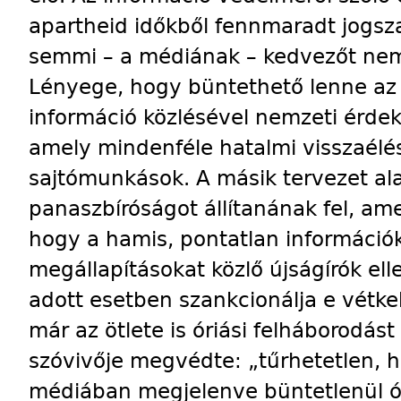
apartheid időkből fennmaradt jogsz
semmi – a médiának – kedvezőt nem
Lényege, hogy büntethető lenne az a
információ közlésével nemzeti érdek
amely mindenféle hatalmi visszaélés 
sajtómunkások. A másik tervezet al
panaszbíróságot állítanának fel, ame
hogy a hamis, pontatlan információ
megállapításokat közlő újságírók elle
adott esetben szankcionálja e vétke
már az ötlete is óriási felháborodást
szóvivője megvédte: „tűrhetetlen, 
médiában megjelenve büntetlenül ó