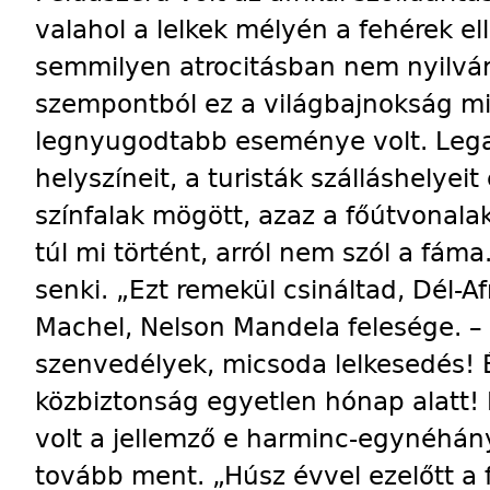
valahol a lelkek mélyén a fehérek el
semmilyen atrocitásban nem nyilván
szempontból ez a világbajnokság m
legnyugodtabb eseménye volt. Lega
helyszíneit, a turisták szálláshelyeit 
színfalak mögött, azaz a főútvonalak
túl mi történt, arról nem szól a fáma
senki. „Ezt remekül csináltad, Dél-Af
Machel, Nelson Mandela felesége. –
szenvedélyek, micsoda lelkesedés! 
közbiztonság egyetlen hónap alatt!
volt a jellemző e harminc-egynéhány
tovább ment. „Húsz évvel ezelőtt a 