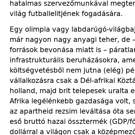
hatalmas szervezőmunkával megtere
világ futballelitjének fogadására.
Egy olimpia vagy labdarúgó-világ
már nagyon nagy anyagi teher, de – 
források bevonása miatt is – páratl
infrastrukturális beruházásokra, am
költségvetésből nem jutna (elég) pé
vállalkozásra csak a Dél-afrikai Köz
holland, majd brit telepesek uralta 
Afrika legélénkebb gazdasága volt, 
az apartheid rezsim leváltása óta se
eső bruttó hazai össztermék (GDP/f
dollárral a világon csak a középmező