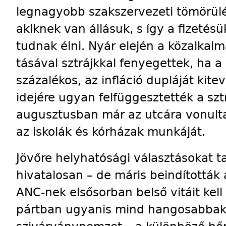
legnagyobb szakszervezeti tömörülés
akiknek van állásuk, s így a fizeté
tudnak élni. Nyár elején a közalka
tásával sztrájkkal fenyegettek, ha a
százalékos, az infláció dupláját kite
idejére ugyan felfüggesztették a sz
augusztusban már az utcára vonult
az iskolák és kórházak munkáját.
Jövőre helyhatósági választásokat ta
hivatalosan – de máris beindítottá
ANC-nek elsősorban belső vitáit kel
pártban ugyanis mind hangosabbak