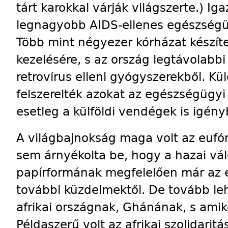
tárt karokkal várják világszerte.) Iga
legnagyobb AIDS-ellenes egészségüg
Több mint négyezer kórházat készíte
kezelésére, s az ország legtávolabbi 
retrovírus elleni gyógyszerekből. Kü
felszerelték azokat az egészségügy
esetleg a külföldi vendégek is igén
A világbajnokság maga volt az eufó
sem árnyékolta be, hogy a hazai vál
papírformának megfelelően már az e
további küzdelmektől. De tovább leh
afrikai országnak, Ghánának, s amikor
Példaszerű volt az afrikai szolidari