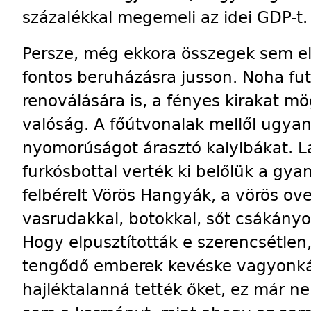
százalékkal megemeli az idei GDP-t.
Persze, még ekkora összegek sem e
fontos beruházásra jusson. Noha fu
renoválására is, a fényes kirakat 
valóság. A főútvonalak mellől ugyan
nyomorúságot árasztó kalyibákat. Lak
furkósbottal verték ki belőlük a gya
felbérelt Vörös Hangyák, a vörös over
vasrudakkal, botokkal, sőt csákányo
Hogy elpusztították e szerencsétlen
tengődő emberek kevéske vagyonkáj
hajléktalanná tették őket, ez már 