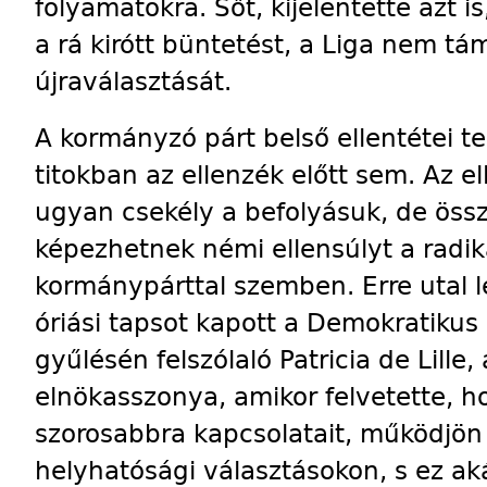
folyamatokra. Sőt, kijelentette azt 
a rá kirótt büntetést, a Liga nem 
újraválasztását.
A kormányzó párt belső ellentétei
titokban az ellenzék előtt sem. Az e
ugyan csekély a befolyásuk, de öss
képezhetnek némi ellensúlyt a radika
kormánypárttal szemben. Erre utal 
óriási tapsot kapott a Demokratikus
gyűlésén felszólaló Patricia de Lill
elnökasszonya, amikor felvetette, ho
szorosabbra kapcsolatait, működjön 
helyhatósági választásokon, s ez aká