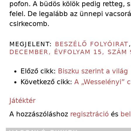
pofon. A büdös kölök pedig retteg, 
felel. De legalább az ünnepi vacso
csirkecomb.
MEGJELENT:
BESZÉLŐ FOLYÓIRAT
DECEMBER, ÉVFOLYAM 15, SZÁM 
Előző cikk:
Biszku szerint a világ
Következő cikk:
A „Wesselényi” 
Játéktér
A hozzászóláshoz
regisztráció
és
be