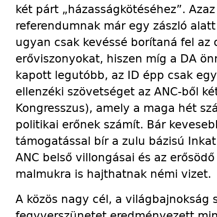
két párt „házasságkötéséhez”. Azaz
referendumnak már egy zászló alatt
ugyan csak kevéssé borítaná fel az o
erőviszonyokat, hiszen míg a DA ön
kapott legutóbb, az ID épp csak egye
ellenzéki szövetséget az ANC-ből ké
Kongresszus), amely a maga hét sz
politikai erőnek számít. Bár kevese
támogatással bír a zulu bázisú Inkat
ANC belső villongásai és az erősödő 
malmukra is hajthatnak némi vizet.
A közös nagy cél, a világbajnokság s
fegyverszünetet eredményezett mind