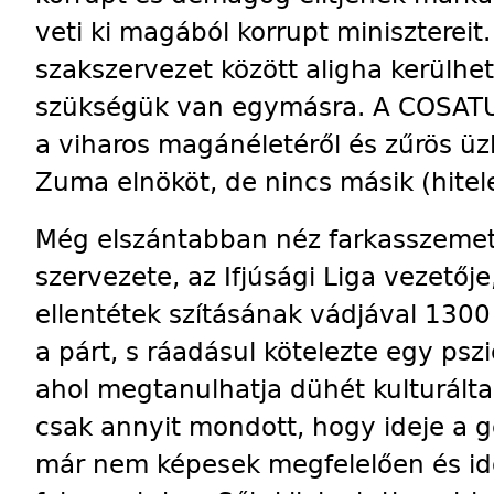
veti ki magából korrupt minisztereit.
szakszervezet között aligha kerülhe
szükségük van egymásra. A COSATU
a viharos magánéletéről és zűrös üzl
Zuma elnököt, de nincs másik (hiteles
Még elszántabban néz farkasszemet 
szervezete, az Ifjúsági Liga vezetője
ellentétek szításának vádjával 1300 
a párt, s ráadásul kötelezte egy psz
ahol megtanulhatja dühét kulturált
csak annyit mondott, hogy ideje a 
már nem képesek megfelelően és időb