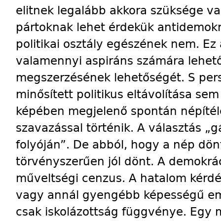
elitnek legalább akkora szüksége v
pártoknak lehet érdekük antidemokra
politikai osztály egészének nem. Ez
valamennyi aspiráns számára lehető
megszerzésének lehetőségét. S per
minősített politikus eltávolítása s
képében megjelenő spontán népíté
szavazással történik. A választás „gá
folyóján”. De abból, hogy a nép dön
törvényszerűen jól dönt. A demokrác
műveltségi cenzus. A hatalom kérd
vagy annál gyengébb képességű em
csak iskolázottság függvénye. Egy 