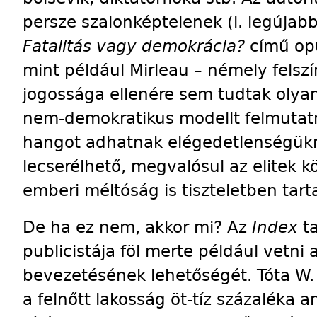
persze szalonképtelenek (l. legújab
Fatalitás vagy demokrácia?
című opu
mint például Mirleau – némely felszín
jogossága ellenére sem tudtak oly
nem-demokratikus modellt felmutatn
hangot adhatnak elégedetlenségükn
lecserélhető, megvalósul az elitek k
emberi méltóság is tiszteletben tarta
De ha ez nem, akkor mi? Az
Index
ta
publicistája föl merte például vetni 
bevezetésének lehetőségét. Tóta W. 
a felnőtt lakosság öt-tíz százaléka 