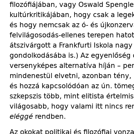
filozófiájában, vagy Oswald Spengl
kultúrkritikájában, hogy csak a leg
és hogy nemcsak az ó- és újkonzervat
felvilágosodás-ellenes terepen hatot
átszivárgott a Frankfurti Iskola nagy 
gondolkodásába is.) Az egyenlőség d
versenyképes alternatíva híján – pe
mindenestül elvetni, azonban tény
és hozzá kapcsolódóan az ún. tömeg
szkepszis több, mint elitista értel
világosabb, hogy valami itt nincs r
eléggé
rendben.
Az okokat politikai és filozófiai vo