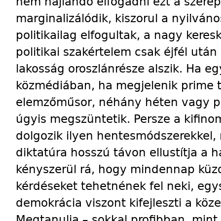
nem hajlandó elfogadni ezt a szerep
marginalizálódik, kiszorul a nyilvá
politikailag elfogultak, a nagy ker
politikai szakértelem csak éjfél utá
lakosság oroszlánrésze alszik. Ha eg
közmédiában, ha megjelenik prime 
elemzőműsor, néhány héten vagy pár
úgyis megszüntetik. Persze a kifino
dolgozik ilyen hentesmódszerekkel, 
diktatúra hosszú távon ellustítja a 
kényszerül rá, hogy mindennap küzd
kérdéseket tehetnének fel neki, egy
demokrácia viszont kifejleszti a köz
Megtanulja – sokkal profibban, mint 