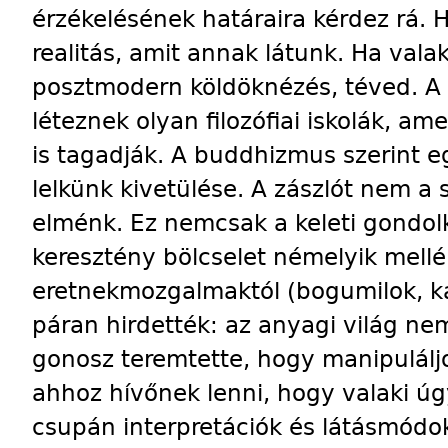
érzékelésének határaira kérdez rá. 
realitás, amit annak látunk. Ha valak
posztmodern köldöknézés, téved. A 
léteznek olyan filozófiai iskolák, am
is tagadják. A buddhizmus szerint eg
lelkünk kivetülése. A zászlót nem a
elménk. Ez nemcsak a keleti gondolk
keresztény bölcselet némelyik mellé
eretnekmozgalmaktól (bogumilok, ka
páran hirdették: az anyagi világ nem 
gonosz teremtette, hogy manipulálj
ahhoz hívőnek lenni, hogy valaki úg
csupán interpretációk és látásmódok.