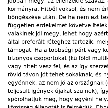
jobban megy, az ellenzékre szavaz, 
kormányra. Hitből voksol, és nem ér
böngészése után. De ha nem ezt te
független érdekeimet követve ítélek,
valakinek jól megy, lehet hogy azér
által preferált réteghez tartozik, m
támogat. Ha a többségi párt vagy ko
bizonyos csoportokat (külföldi multi
vagy hitelt vesz fel, és az így szerz
rövid távon jót tehet sokaknak, és n
egyénnek, az nem jó az országnak (
teljesült igények újakat szülnek), í
spórolhatjuk meg, hogy egyéni helyz
közösség állapotát is felmérjük. Eh