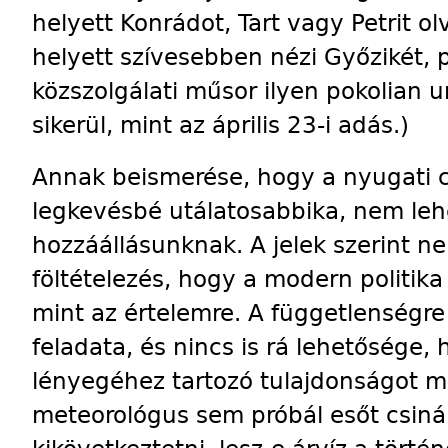
helyett Konrádot, Tart vagy Petrit o
helyett szívesebben nézi Győzikét, p
közszolgálati műsor ilyen pokolian 
sikerül, mint az április 23-i adás.)
Annak beismerése, hogy a nyugati ci
legkevésbé utálatosabbika, nem lehe
hozzáállásunknak. A jelek szerint ne
föltételezés, hogy a modern politika
mint az értelemre. A függetlenségr
feladata, és nincs is rá lehetősége, 
lényegéhez tartozó tulajdonságot m
meteorológus sem próbál esőt csiná