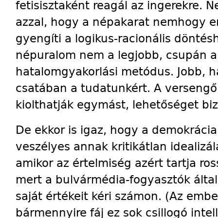
fetisisztaként reagál az ingerekre. 
azzal, hogy a népakarat nemhogy erő
gyengíti a logikus-racionális döntés
népuralom nem a legjobb, csupán 
hatalomgyakorlási metódus. Jobb, h
csatában a tudatunkért. A versengő
kiolthatják egymást, lehetőséget biz
De ekkor is igaz, hogy a demokráci
veszélyes annak kritikátlan idealizá
amikor az értelmiség azért tartja ro
mert a bulvármédia-fogyasztók álta
saját értékeit kéri számon. (Az em
bármennyire fáj ez sok csillogó int