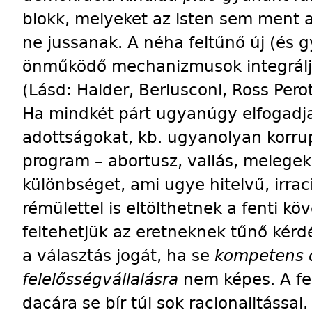
blokk, melyeket az isten sem ment a
ne jussanak. A néha feltűnő új (és 
önműködő mechanizmusok integráljá
(Lásd: Haider, Berlusconi, Ross Perot
Ha mindkét párt ugyanúgy elfogadja 
adottságokat, kb. ugyanolyan korrup
program – abortusz, vallás, melegek
különbséget, ami ugye hitelvű, irra
rémülettel is eltölthetnek a fenti 
feltehetjük az eretneknek tűnő kérd
a választás jogát, ha se
kompetens 
felelősségvállalásra
nem képes. A fe
dacára se bír túl sok racionalitássa