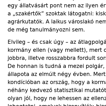
egy állatvásárt pont nem az ilyen 
a „szakértők” szoktak látogatni: ki
agrárkutatók. A laikus városlakó nem
de még tanulmányozni sem.
Elvileg – és csak úgy – az átlagpol
kormány ellen (vagy mellett), mert 
jobbra, illetve rosszabbra fordult so
De honnan is tudná a mezei polgár, 
állapota az elmúlt négy évben. Mert
kondícióban az ország, hogy a korm
néhány kedvező statisztikai mutatót
olyan jól, hogy ne lehessen az elle