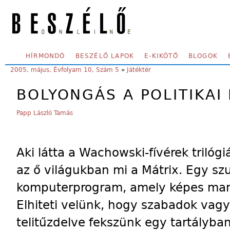
Skip to main content
SECONDARY MENU
HÍRMONDÓ
BESZÉLŐ LAPOK
E-KIKÖTŐ
BLOGOK
YOU ARE HERE:
2005. május, Évfolyam 10, Szám 5
»
Játéktér
BOLYONGÁS A POLITIKAI
Papp László Tamás
Aki látta a Wachowski-fívérek trilógi
az ő világukban mi a Mátrix. Egy szu
komputerprogram, amely képes mani
Elhiteti velünk, hogy szabadok vag
telitűzdelve fekszünk egy tartályban