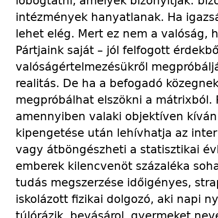
lobogtatni, amelyek bizonyítják: bi
intézmények hanyatlanak. Ha igazs
lehet elég. Mert ez nem a valóság, h
Pártjaink saját – jól felfogott érdek
valóságértelmezésükről megpróbáljá
realitás. De ha a befogadó közegnek
megpróbálhat elszökni a mátrixból.
amennyiben valaki objektíven kíván
kipengetése után lehívhatja az inter
vagy átböngészheti a statisztikai é
emberek kilencvenöt százaléka soha 
tudás megszerzése időigényes, stra
iskolázott fizikai dolgozó, aki napi n
túlórázik, bevásárol, gyermeket ne