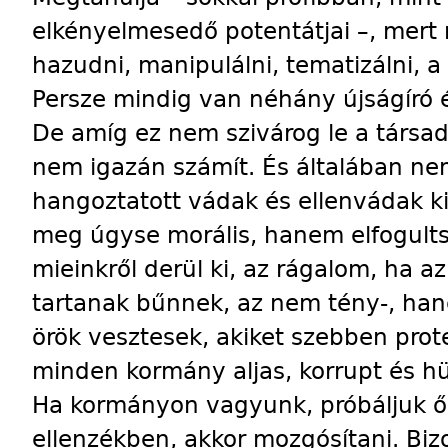
elkényelmesedő potentátjai –, mert 
hazudni, manipulálni, tematizálni, a 
Persze mindig van néhány újságíró é
De amíg ez nem szivárog le a társa
nem igazán számít. És általában nem
hangoztatott vádak és ellenvádak k
meg úgyse morális, hanem elfogultsá
mieinkről derül ki, az rágalom, ha az
tartanak bűnnek, az nem tény-, ha
örök vesztesek, akiket szebben prot
minden kormány aljas, korrupt és hü
Ha kormányon vagyunk, próbáljuk őke
ellenzékben, akkor mozgósítani. Bizo