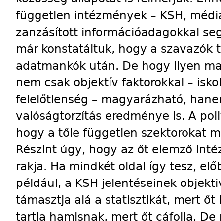
független intézmények – KSH, média,
zanzásított információadagokkal seg
már konstatáltuk, hogy a szavazók 
adatmankók után. De hogy ilyen ma
nem csak objektív faktorokkal – isk
felelőtlenség – magyarázható, hanem
valóságtorzítás eredménye is. A pol
hogy a tőle független szektorokat m
Részint úgy, hogy az őt elemző int
rakja. Ha mindkét oldal így tesz, el
például, a KSH jelentéseinek objekti
támasztja alá a statisztikát, mert őt
tartja hamisnak, mert őt cáfolja. D