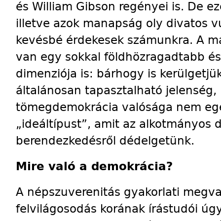
és William Gibson regényei is. De ez
illetve azok manapság oly divatos vu
kevésbé érdekesek számunkra. A má
van egy sokkal földhözragadtabb és
dimenziója is: bárhogy is kerülgetjü
általánosan tapasztalható jelenség,
tömegdemokrácia valósága nem egés
„ideáltípust”, amit az alkotmányos d
berendezkedésről dédelgetünk.
Mire való a demokrácia?
A népszuverenitás gyakorlati megva
felvilágosodás korának írástudói úg