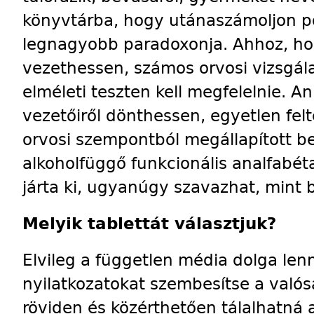
könyvtárba, hogy utánaszámoljon po
legnagyobb paradoxonja. Ahhoz, hog
vezethessen, számos orvosi vizsgála
elméleti teszten kell megfelelnie. A
vezetőiről dönthessen, egyetlen fel
orvosi szempontból megállapított b
alkoholfüggő funkcionális analfabéta
járta ki, ugyanúgy szavazhat, mint 
Melyik tablettát választjuk?
Elvileg a független média dolga lenn
nyilatkozatokat szembesítse a valós
röviden és közérthetően tálalhatná a