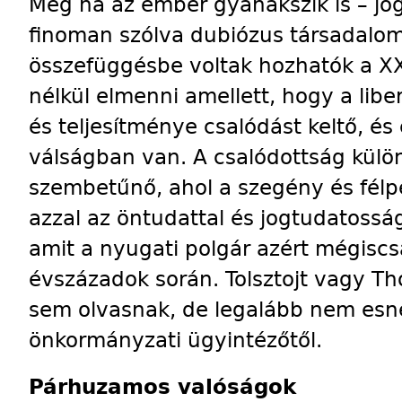
Még ha az ember gyanakszik is – jogg
finoman szólva dubiózus társadalom-á
összefüggésbe voltak hozhatók a XX
nélkül elmenni amellett, hogy a lib
és teljesítménye csalódást keltő, és
válságban van. A csalódottság külön
szembetűnő, ahol a szegény és félpe
azzal az öntudattal és jogtudatosság
amit a nyugati polgár azért mégisc
évszázadok során. Tolsztojt vagy 
sem olvasnak, de legalább nem esn
önkormányzati ügyintézőtől.
Párhuzamos valóságok