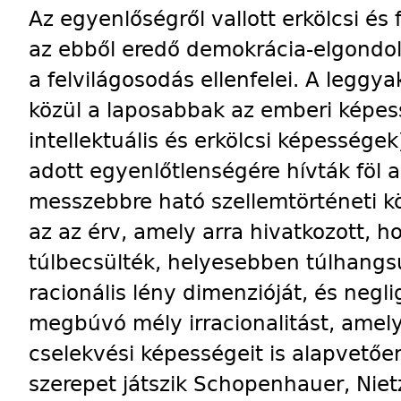
Az egyenlőségről vallott erkölcsi és f
az ebből eredő demokrácia-elgondolá
a felvilágosodás ellenfelei. A legg
közül a laposabbak az emberi képes
intellektuális és erkölcsi képessége
adott egyenlőtlenségére hívták föl 
messzebbre ható szellemtörténeti k
az az érv, amely arra hivatkozott, h
túlbecsülték, helyesebben túlhangs
racionális lény dimenzióját, és neg
megbúvó mély irracionalitást, amely 
cselekvési képességeit is alapvetően 
szerepet játszik Schopenhauer, Nie