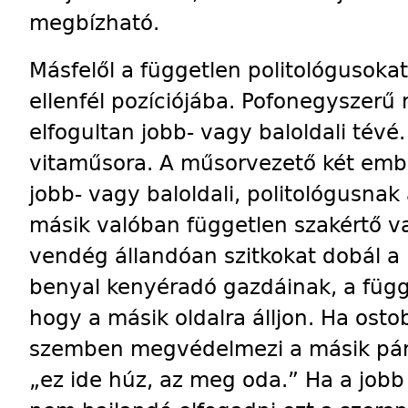
megbízható.
Másfelől a független politológusokat
ellenfél pozíciójába. Pofonegyszer
elfogultan jobb- vagy baloldali tévé.
vitaműsora. A műsorvezető két embe
jobb- vagy baloldali, politológusnak
másik valóban független szakértő vag
vendég állandóan szitkokat dobál a 
benyal kenyéradó gazdáinak, a függ
hogy a másik oldalra álljon. Ha ost
szemben megvédelmezi a másik párt
„ez ide húz, az meg oda.” Ha a jobb