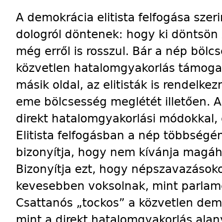
A demokrácia elitista felfogása szer
dologról döntenek: hogy ki döntsön
még erről is rosszul. Bár a nép bölc
közvetlen hatalomgyakorlás támogat
másik oldal, az elitisták is rendelke
eme bölcsesség meglétét illetően. A
direkt hatalomgyakorlási módokkal, 
Elitista felfogásban a nép többségé
bizonyítja, hogy nem kívánja magáh
Bizonyítja ezt, hogy népszavazásoko
kevesebben voksolnak, mint parlame
Csattanós „tockos” a közvetlen dem
mint a direkt hatalomgyakorlás alan