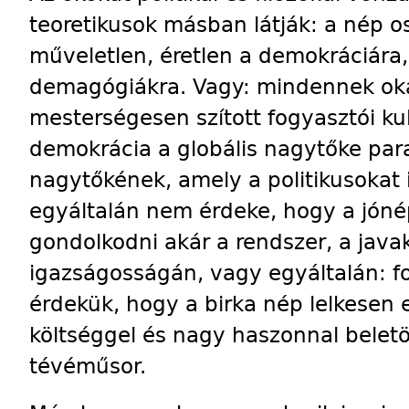
teoretikusok másban látják: a nép os
műveletlen, éretlen a demokráciára,
demagógiákra. Vagy: mindennek oka
mesterségesen szított fogyasztói kult
demokrácia a globális nagytőke para
nagytőkének, amely a politikusokat 
egyáltalán nem érdeke, hogy a jóné
gondolkodni akár a rendszer, a java
igazságosságán, vagy egyáltalán: fo
érdekük, hogy a birka nép lelkesen 
költséggel és nagy haszonnal belet
tévéműsor.