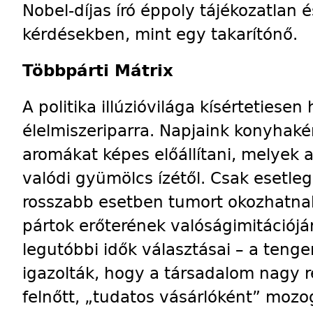
Nobel-díjas író éppoly tájékozatlan és
kérdésekben, mint egy takarítónő.
Többpárti Mátrix
A politika illúzióvilága kísértetiese
élelmiszeriparra. Napjaink konyhakém
aromákat képes előállítani, melyek 
valódi gyümölcs ízétől. Csak esetle
rosszabb esetben tumort okozhatnak
pártok erőterének valóságimitációjár
legutóbbi idők választásai – a teng
igazolták, hogy a társadalom nagy 
felnőtt, „tudatos vásárlóként” mozo