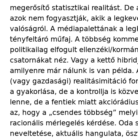
megerősítő statisztikai realitást. D
azok nem fogyasztják, akik a legkev
valóságról. A médiapalettának a le
tényfeltáró műfaj. A többség komme
politikailag elfogult ellenzéki/kormá
csatornákat néz. Vagy a kettő hibridj
amilyenre már nálunk is van példa. A
(vagy gazdasági) realitásimitáció f
a gyakorlása, de a kontrollja is közv
lenne, de a fentiek miatt akciórádiu
az, hogy a „csendes többség” melyik
racionális mérlegelés kérdése. Oda s
neveltetése, aktuális hangulata, ö