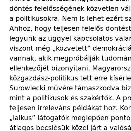
döntés felelősségének közvetlen váll
a politikusokra. Nem is lehet ezért 
Ahhoz, hogy teljesen felelős döntés
legyünk az üggyel kapcsolatos vala
viszont még „közvetett” demokráciá
vannak, akik megpróbálják tudomá
ellenkezőjét bizonyítani. Magyaror
közgazdász-politikus tett erre kísérl
Surowiecki művére támaszkodva biz
mint a politikusok és szakértők. A 
teljesen irreleváns példákat hoz. Ko
„laikus” látogatók meglepően pontos
átlagos becslésük közel járt a való