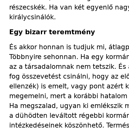
részecskék. Ha van két egyenlő nag
királycsinálók.
Egy bizarr teremtmény
És akkor honnan is tudjuk mi, átlag
Többnyire sehonnan. Ha egy kormány
az a társadalomnak nem tetszik. És
fog összevetést csinálni, hogy az e
ellenzék) is emelt, vagy pont azért 
megemelni, mert a korábbi hatalo
Ha megszalad, ugyan ki emlékszik m
a dühödten leváltott régebbi kormá
intézkedéseinek köszönhető. Termész