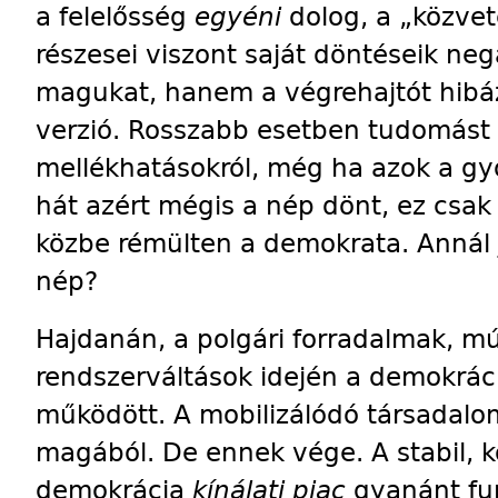
a felelősség
egyéni
dolog, a „közve
részesei viszont saját döntéseik ne
magukat, hanem a végrehajtót hibáz
verzió. Rosszabb esetben tudomást
mellékhatásokról, még ha azok a gyó
hát azért mégis a nép dönt, ez csak 
közbe rémülten a demokrata. Annál 
nép?
Hajdanán, a polgári forradalmak, mú
rendszerváltások idején a demokrá
működött. A mobilizálódó társadalom
magából. De ennek vége. A stabil, ko
demokrácia
kínálati piac
gyanánt fun