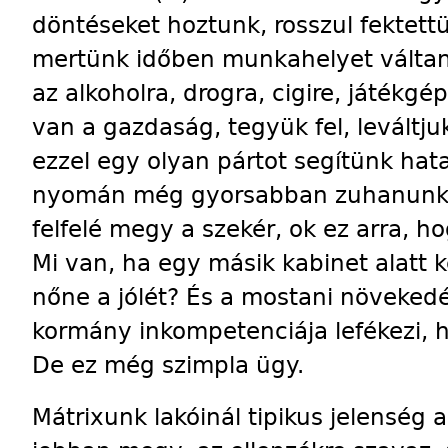
döntéseket hoztunk, rosszul fektet
mertünk időben munkahelyet váltani
az alkoholra, drogra, cigire, játékg
van a gazdaság, tegyük fel, leváltj
ezzel egy olyan pártot segítünk hat
nyomán még gyorsabban zuhanunk l
felfelé megy a szekér, ok ez arra, 
Mi van, ha egy másik kabinet alatt 
nőne a jólét? És a mostani növekedé
kormány inkompetenciája lefékezi, h
De ez még szimpla ügy.
Mátrixunk lakóinál tipikus jelenség 