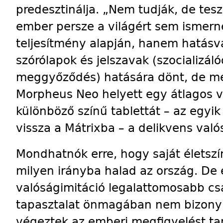
predesztinálja. „Nem tudják, de tesz
ember persze a világért sem ismern
teljesítmény alapján, hanem hatásva
szórólapok és jelszavak (szocializáló
meggyőződés) hatására dönt, de mé
Morpheus Neo helyett egy átlagos vá
különböző színű tablettát – az egyik
vissza a Mátrixba – a delikvens való
Mondhatnók erre, hogy saját életsz
milyen irányba halad az ország. De 
valóságimitáció legalattomosabb csa
tapasztalat önmagában nem bizonyít
végeztek az emberi megfigyelést t