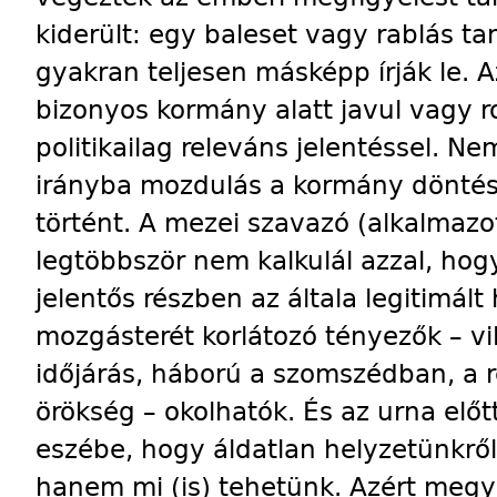
kiderült: egy baleset vagy rablás t
gyakran teljesen másképp írják le. 
bizonyos kormány alatt javul vagy 
politikailag releváns jelentéssel. Ne
irányba mozdulás a kormány döntése
történt. A mezei szavazó (alkalmazot
legtöbbször nem kalkulál azzal, hog
jelentős részben az általa legitimál
mozgásterét korlátozó tényezők – v
időjárás, háború a szomszédban, a 
örökség – okolhatók. És az urna elő
eszébe, hogy áldatlan helyzetünkrő
hanem mi (is) tehetünk. Azért megy