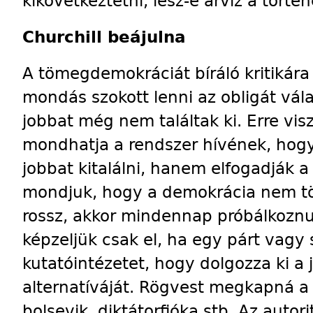
kikövetkeztetni, lesz-e árvíz a törté
Churchill beájulna
A tömegdemokráciát bíráló kritikára 
mondás szokott lenni az obligát vála
jobbat még nem találtak ki. Erre visz
mondhatja a rendszer hívének, hogy
jobbat kitalálni, hanem elfogadják a 
mondjuk, hogy a demokrácia nem tö
rossz, akkor mindennap próbálkoznu
képzeljük csak el, ha egy párt vag
kutatóintézetet, hogy dolgozza ki a 
alternatíváját. Rögvest megkapná a 
bolsevik, diktátorfióka stb. Az autor