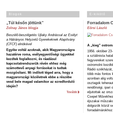
Blogok
E-kikötő
„Túl későn jöttünk”
Forradalom 
Zolnay János blogja
Eörsi László
Beszélő-beszélgetés Ujlaky Andrással az Esélyt
a Hátrányos Helyzetű Gyerekeknek Alapítvány
(CFCF) elnökével
A „kieg” ostrom
Egyike voltál azoknak, akik Magyarországra
1956. október 23-
hazatérve roma, esélyegyenlőségi ügyekkel
a sztálinista hat
kezdtek foglalkozni, és ráadásul
fegyvereket szere
kapcsolatrendszerük révén ehhez még
ostromolni kezdt
számottevő anyagi forrásokat is tudtak
Rádió székházát,
mozgósítani. Mi indított téged arra, hogy a
több más fontos 
magyarországi közéletnek ebbe a részébe
azonban alig volt
vesd bele magad valamikor az ezredforduló
osztagok teheraut
idején?
rendőrségi, ipar
eljutottak az ors
Tovább
Csepel Művekhez 
éjszakai műszakot
dolgozók közül s
forradalmárokhoz.