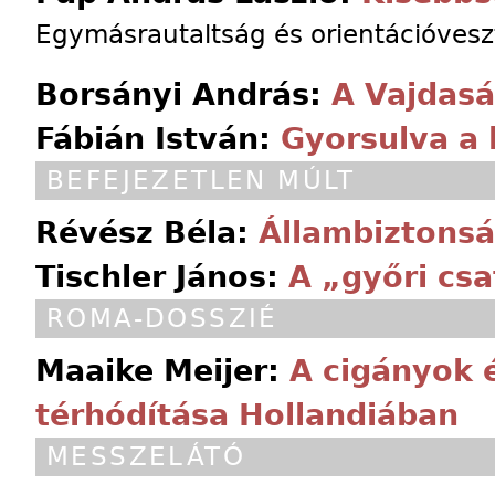
Egymásrautaltság és orientációvesz
Borsányi András:
A Vajdas
Fábián István:
Gyorsulva a 
BEFEJEZETLEN MÚLT
Révész Béla:
Állambiztonsá
Tischler János:
A „győri csa
ROMA-DOSSZIÉ
Maaike Meijer:
A cigányok 
térhódítása Hollandiában
MESSZELÁTÓ