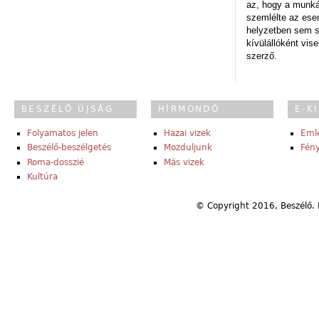
az, hogy a munk
szemlélte az es
helyzetben sem s
kívülállóként vise
szerző.
BESZÉLŐ ÚJSÁG
HÍRMONDÓ
E-K
Folyamatos jelen
Hazai vizek
Eml
Beszélő-beszélgetés
Mozduljunk
Fény
Roma-dosszié
Más vizek
Kultúra
© Copyright 2016, Beszélő. 