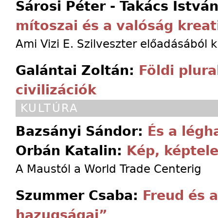
Sárosi Péter - Takács Istvá
mítoszai és a valóság kreat
Ami Vizi E. Szilveszter előadásából 
Galántai Zoltán:
Földi plura
civilizációk
KULTÚRA
Bazsányi Sándor:
És a légh
Orbán Katalin:
Kép, képtel
A Maustól a World Trade Centerig
Szummer Csaba:
Freud és 
hazugságai”