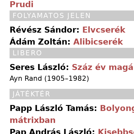
Prudi
FOLYAMATOS JELEN
Révész Sándor:
Elvcserék
Ádám Zoltán:
Alibicserék
LIBERO
Seres László:
Száz év mag
Ayn Rand (1905–1982)
JÁTÉKTÉR
Papp László Tamás:
Bolyong
mátrixban
Pap András László:
Kisebbs