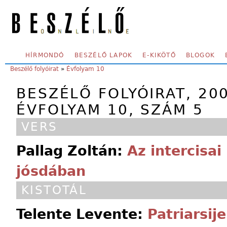
Skip to main content
SECONDARY MENU
HÍRMONDÓ
BESZÉLŐ LAPOK
E-KIKÖTŐ
BLOGOK
YOU ARE HERE:
Beszélő folyóirat
»
Évfolyam 10
BESZÉLŐ FOLYÓIRAT, 200
ÉVFOLYAM 10, SZÁM 5
VERS
Pallag Zoltán:
Az intercisai
jósdában
KISTOTÁL
Telente Levente:
Patriarsije