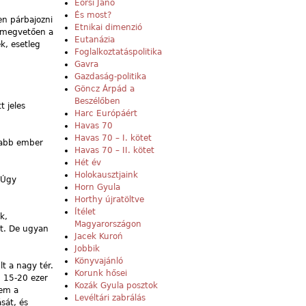
Eörsi Janó
És most?
en párbajozni
Etnikai dimenzió
y megvetően a
Eutanázia
k, esetleg
Foglalkoztatáspolitika
Gavra
Gazdaság-politika
Göncz Árpád a
Beszélőben
t jeles
Harc Európáért
Havas 70
Havas 70 – I. kötet
ogabb ember
Havas 70 – II. kötet
Hét év
Holokausztjaink
 Úgy
Horn Gyula
Horthy újratöltve
Ítélet
k,
Magyarországon
lt. De ugyan
Jacek Kuroń
Jobbik
Könyvajánló
lt a nagy tér.
Korunk hősei
n 15-20 ezer
Kozák Gyula posztok
nem a
Levéltári zabrálás
sát, és