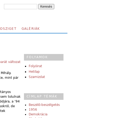
FOSZIGET
GALÉRIÁK
FOLYAMOK
arát változat
Folyóirat
Hetilap
Mihály.
Szamizdat
te, mint pár
ltányos
CÍMLAP TÉMÁK
 sem tolulnak
ódjára, a ’94
Beszélő-beszélgetés
okról, de
1956
itek
Demokrácia