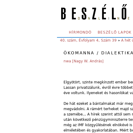
Skip to main content
SECONDARY MENU
HÍRMONDÓ
BESZÉLŐ LAPOK
YOU ARE HERE:
40. szám, Évfolyam 4, Szám 39
»
A hét 
ÖKOMANNA / DIALEKTIKA
nwa [Nagy W. András]
Elgyötört, szinte megkínzott ember be
Lassan privatizálunk, évről évre több
éve voltunk. Ilyeneket és hasonlókat v
De hát ezeket a bántalmakat már megs
megvádolni. A rámért terheket majd sz
a szemébe… A hírek szerint attól sem r
után következő pénzügyminiszterre te
még az IMF közgyűlésének elnökévé is m
elméletében és gyakorlatában. Miért b