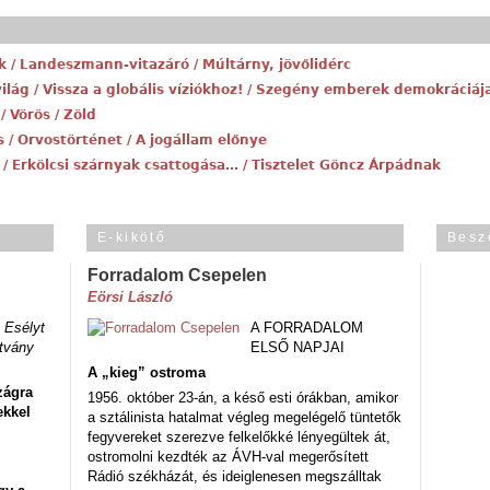
 / Landeszmann-vitazáró / Múltárny, jövőlidérc
ilág / Vissza a globális víziókhoz! / Szegény emberek demokráciáj
 Vörös / Zöld
 / Orvostörténet / A jogállam előnye
/ Erkölcsi szárnyak csattogása… / Tisztelet Göncz Árpádnak
E-kikötő
Besz
Forradalom Csepelen
Eörsi László
 Esélyt
A FORRADALOM
tvány
ELSŐ NAPJAI
A „kieg” ostroma
zágra
1956. október 23-án, a késő esti órákban, amikor
ekkel
a sztálinista hatalmat végleg megelégelő tüntetők
fegyvereket szerezve felkelőkké lényegültek át,
ostromolni kezdték az ÁVH-val megerősített
Rádió székházát, és ideiglenesen megszálltak