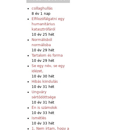
csillaghullás
8 év 1 nap
Elfilozófálgatni egy
humanitárius
katasztrófáról
10 év 25 hét
Normálisból
normálisba
10 év 29 hét
Tartalom és forma
10 év 29 hét
Se egy név, se egy
idézet,
10 év 30 hét
Hibás kiindulás
10 év 31 hét
Ungváry
sértődöttsége
10 év 31 hét
Én is számolok
10 év 33 hét
Ismétlés
10 év 33 hét
1. Nem írtam, hogy a