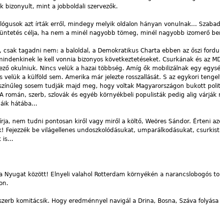
 bizonyult, mint a jobboldali szervezők.
ológusok azt írták erről, mindegy melyik oldalon hányan vonulnak… Szaba
tüntetés célja, ha nem a minél nagyobb tömeg, minél nagyobb izomerő b
, csak tagadni nem: a baloldal, a Demokratikus Charta ebben az őszi fordu
 mindenkinek le kell vonnia bizonyos következtetéseket. Csurkának és az M
elező okulniuk. Nincs velük a hazai többség. Amíg ők mobilizálnak egy egys
s velük a külföld sem. Amerika már jelezte rosszallását. S az egykori teng
színűleg sosem tudják majd meg, hogy voltak Magyarországon bukott polit
A román, szerb, szlovák és egyéb környékbeli populisták pedig alig várják
gáik hátába…
írja, nem tudni pontosan kiről vagy miről a költő, Weöres Sándor. Érteni az
k! Fejezzék be világellenes undoszkolódásukat, umparálkodásukat, csurkis
k is…
a Nyugat között! Elnyeli valahol Rotterdam környékén a narancslobogós tol
on.
 szerb komitácsik. Hogy eredménnyel navigál a Drina, Bosna, Száva folyás