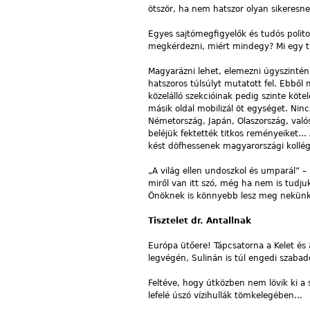
ötször, ha nem hatszor olyan sikeresnek
Egyes sajtómegfigyelők és tudós polit
megkérdezni, miért mindegy? Mi egy 
Magyarázni lehet, elemezni úgyszintén
hatszoros túlsúlyt mutatott fel. Ebből
közelálló szekcióinak pedig szinte köt
másik oldal mobilizál öt egységet. Ninc
Németország, Japán, Olaszország, való
beléjük fektették titkos reményeiket… 
kést döfhessenek magyarországi kollé
„A világ ellen undoszkol és umparál” – 
miről van itt szó, még ha nem is tudju
Önöknek is könnyebb lesz meg nekün
Tisztelet dr. Antallnak
Európa ütőere! Tápcsatorna a Kelet és 
legvégén, Sulinán is túl engedi szabad
Feltéve, hogy útközben nem lövik ki a
lefelé úszó vízihullák tömkelegében…