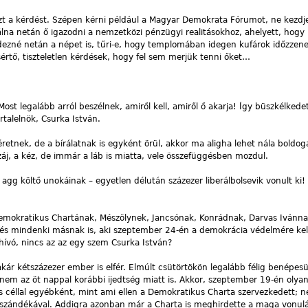
 ezt a kérdést. Szépen kérni például a Magyar Demokrata Fórumot, ne kezdj
álna netán ő igazodni a nemzetközi pénzügyi realitásokhoz, ahelyett, hog
rdezné netán a népet is, tűri-e, hogy templomában idegen kufárok időzzene
értő, tiszteletlen kérdések, hogy fel sem merjük tenni őket…
Most legalább arról beszélnek, amiről kell, amiről ő akarja! Így büszkélkedet
rtalelnök, Csurka István.
retnek, de a bírálatnak is egyként örül, akkor ma aligha lehet nála bold
, a kéz, de immár a láb is miatta, vele összefüggésben mozdul.
agg költő unokáinak – egyetlen délután százezer liberálbolsevik vonult ki!
Demokratikus Chartának, Mészölynek, Jancsónak, Konrádnak, Darvas Ivánna
 és mindenki másnak is, aki szeptember 24-én a demokrácia védelmére ke
hívó, nincs az az egy szem Csurka István?
 akár kétszázezer ember is elfér. Elmúlt csütörtökön legalább félig benépesü
nem az öt nappal korábbi ijedtség miatt is. Akkor, szeptember 19-én olya
lis céllal egyébként, mint ami ellen a Demokratikus Charta szervezkedett; 
szándékával. Addigra azonban már a Charta is meghirdette a maga vonulá