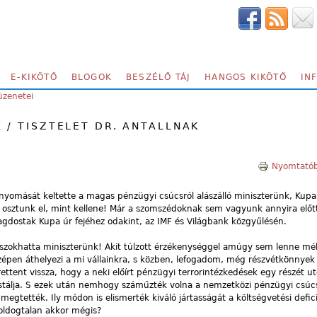
E-KIKÖTŐ
BLOGOK
BESZÉLŐ TÁJ
HANGOS KIKÖTŐ
IN
üzenetei
 / TISZTELET DR. ANTALLNAK
Nyomtatób
nyomását keltette a magas pénzügyi csúcsról alászálló miniszterünk, Kupa 
et osztunk el, mint kellene! Már a szomszédoknak sem vagyunk annyira előt
agdostak Kupa úr fejéhez odakint, az IMF és Világbank közgyűlésén.
zokhatta miniszterünk! Akit túlzott érzékenységgel amúgy sem lenne mé
épen áthelyezi a mi vállainkra, s közben, lefogadom, még részvétkönnyek
ettent vissza, hogy a neki előírt pénzügyi terrorintézkedések egy részét ut
stálja. S ezek után nemhogy száműzték volna a nemzetközi pénzügyi csúcs
egtették. Ily módon is elismerték kiváló jártasságát a költségvetési defic
oldogtalan akkor mégis?