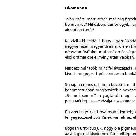
Ökomanna
Talán azért, mert itthon már alig figy
bennünket? Miközben, szinte egyik nap
akaratlan tanúi!
Ki találta ki például, hogy a gazdálkod
negyvenezer magyar drámaíró élén kívá
népszínművünket mutassák már végre a
első drámai cselekmény után valóban, 
Mindezt már több mint fél évszázada, K
kivert, megugrott pénzember, a bank
Sebaj, ha nincs ott, nem követi Karint
kongresszusban megkezdték a nevezetes
„Semmi, semmi” – nyugtatott meg. – „To
pesti Mérleg utca csóválja a washingto
Én azért egy kicsit óvatosabb lennék, 
fenyegetőzésekből? Kinek van ehhez el
Bogdán úrról tudjuk, hogy ő a pigmeus
az átlagosnál kisebbnek látni, eltörpít