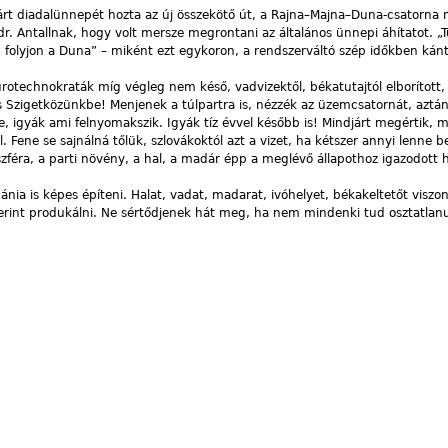
rt diadalünnepét hozta az új összekötő út, a Rajna–Majna–Duna-csatorna 
r. Antallnak, hogy volt mersze megrontani az általános ünnepi áhítatot. „T
 folyjon a Duna” – miként ezt egykoron, a rendszerváltó szép időkben kánt
urotechnokraták míg végleg nem késő, vadvizektől, békatutajtól elborított, 
is Szigetközünkbe! Menjenek a túlpartra is, nézzék az üzemcsatornát, aztán
e, igyák ami felnyomakszik. Igyák tíz évvel később is! Mindjárt megértik, m
. Fene se sajnálná tőlük, szlovákoktól azt a vizet, ha kétszer annyi lenne b
féra, a parti növény, a hal, a madár épp a meglévő állapothoz igazodott
ánia is képes építeni. Halat, vadat, madarat, ivóhelyet, békakeltetőt visz
rint produkálni. Ne sértődjenek hát meg, ha nem mindenki tud osztatlanu