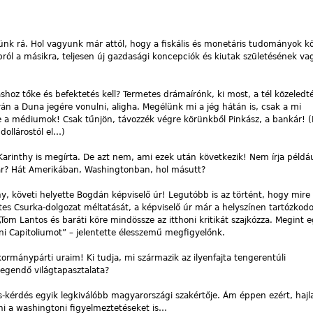
elünk rá. Hol vagyunk már attól, hogy a fiskális és monetáris tudományok k
ról a másikra, teljesen új gazdasági koncepciók és kiutak születésének v
áshoz tőke és befektetés kell? Termetes drámaírónk, ki most, a tél közeledt
n a Duna jegére vonulni, aligha. Megélünk mi a jég hátán is, csak a mi
 médiumok! Csak tűnjön, távozzék végre körünkből Pinkász, a bankár! (
dollárostól el…)
arinthy is megírta. De azt nem, ami ezek után következik! Nem írja például
ár? Hát Amerikában, Washingtonban, hol másutt?
hy, követi helyette Bogdán képviselő úr! Legutóbb is az történt, hogy mire
 Csurka-dolgozat méltatását, a képviselő úr már a helyszínen tartózkodott
m Lantos és baráti köre mindössze az itthoni kritikát szajkózza. Megint e
ni Capitoliumot” – jelentette élesszemű megfigyelőnk.
kormánypárti uraim! Ki tudja, mi származik az ilyenfajta tengerentúli
egendő világtapasztalata?
-kérdés egyik legkiválóbb magyarországi szakértője. Ám éppen ezért, hajl
eni a washingtoni figyelmeztetéseket is…