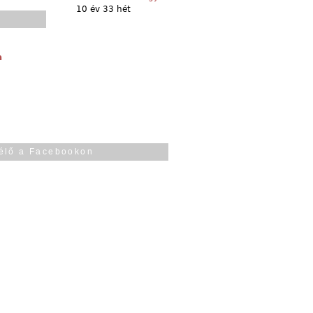
10 év 33 hét
a
élő a Facebookon