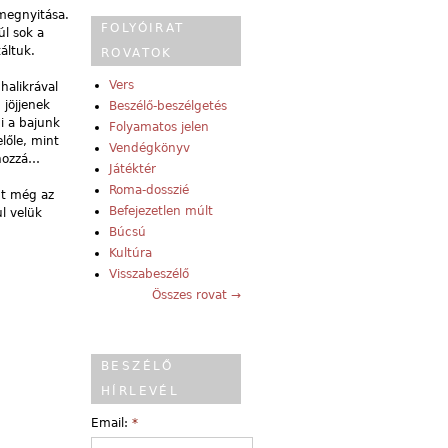
megnyitása.
FOLYÓIRAT
úl sok a
áltuk.
ROVATOK
Vers
halikrával
 jöjjenek
Beszélő-beszélgetés
i a bajunk
Folyamatos jelen
előle, mint
Vendégkönyv
 hozzá…
Játéktér
Roma-dosszié
ont még az
Befejezetlen múlt
l velük
Búcsú
Kultúra
Visszabeszélő
Összes rovat →
BESZÉLŐ
HÍRLEVÉL
Email:
*