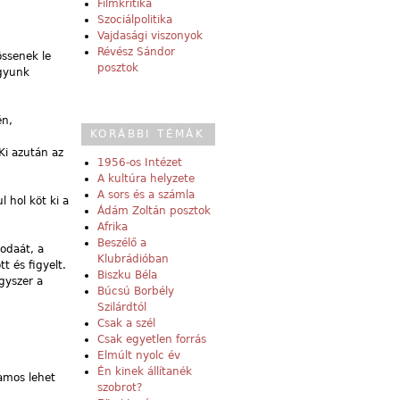
Filmkritika
Szociálpolitika
Vajdasági viszonyok
Révész Sándor
össenek le
posztok
agyunk
én,
KORÁBBI TÉMÁK
Ki azután az
1956-os Intézet
A kultúra helyzete
A sors és a számla
 hol köt ki a
Ádám Zoltán posztok
Afrika
Beszélő a
 odaát, a
Klubrádióban
 és figyelt.
Biszku Béla
gyszer a
Búcsú Borbély
Szilárdtól
Csak a szél
Csak egyetlen forrás
Elmúlt nyolc év
Én kinek állítanék
amos lehet
szobrot?