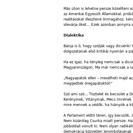
Más úton is lehetne persze közelíteni
az Amerikai Egyesült Államokkal, prób
realitásokat illesztené önmagához, ké
idevárja őket… Ezek azonban annyira s
Dialektika
Bánja is ő, hogy szidják vagy dicsérik! 
dolgozatának első kritikái nyomán a pá
Ha ez igaz, ha tényleg nemcsak a dicsé
Magyarországon. Ma már nemcsak a száj
„Nagyapátok ellen – mesélheti majd az 
megijedtek öregapátoktól!”
Szó ami szó… Tisztelet és becsület a 
Kerényinek, Vitányinak, Mécs Imrének
mire mennek a védők, ha hiányzik a ki
A Parlament előtti téren, így becsülik,
Nem kizárólag Csurka miatt persze. Ha
jobboldali vonult ki. Nem olyan radiká
demokrácia közvetlen lerombolásának 