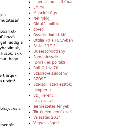
Liberalizmus a 3K-ban
LMPM
Menekültügy
djon
Nekrológ
emutatása?
Oktatáspolitika
op-ed
lóban öt-
Összetorlódott idő
DF hozzá
Ottilia 70 a FUGA-ban
éget, addig a
Párizs 11/13
elyhatalmak,
Quaestor-botrány
ikusok, akik
Roma-dosszié
 már, hogy
Romák és politika
Solt Ottilia 70
Szabad-e zsidózni?
ért értjük
SZDSZ
ta uraim!
Szerzők, szerkesztők,
bloggerek
Szijj Ferenc
piszkozatai
Természetes fények
óhajót és a
Történelmi emlékezet
Választás 2014
Vegyes vágott
a mentén