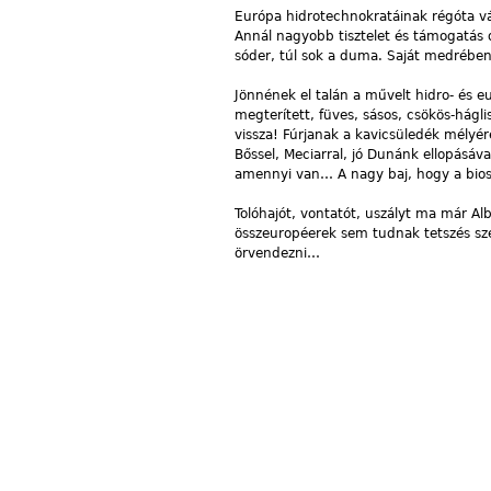
Európa hidrotechnokratáinak régóta vá
Annál nagyobb tisztelet és támogatás d
sóder, túl sok a duma. Saját medrében
Jönnének el talán a művelt hidro- és e
megterített, füves, sásos, csökös-hágl
vissza! Fúrjanak a kavicsüledék mélyér
Bőssel, Meciarral, jó Dunánk ellopásával
amennyi van… A nagy baj, hogy a biosz
Tolóhajót, vontatót, uszályt ma már Alb
összeuropéerek sem tudnak tetszés sze
örvendezni…