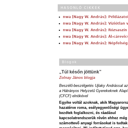
HASONLÓ CIKKEK
nwa [Nagy W. András]: Példázatok
nwa [Nagy W. András]: Víziótlan v
nwa [Nagy W. András]: Rózsaszín /
nwa [Nagy W. András]: Ál-cárevics
nwa [Nagy W. András]: Népfelség 
Blogok
„Túl későn jöttünk”
Zolnay János blogja
Beszélő-beszélgetés Ujlaky Andrással az
a Hátrányos Helyzetű Gyerekeknek Alapí
(CFCF) elnökével
Egyike voltál azoknak, akik Magyarors
hazatérve roma, esélyegyenlőségi ügy
kezdtek foglalkozni, és ráadásul
kapcsolatrendszerük révén ehhez még
számottevő anyagi forrásokat is tudtak