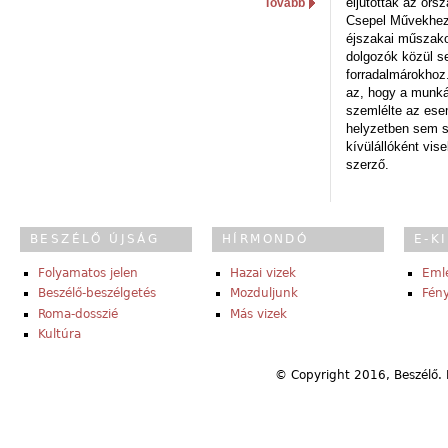
eljutottak az ors
Tovább
Csepel Művekhez 
éjszakai műszakot
dolgozók közül s
forradalmárokhoz.
az, hogy a munk
szemlélte az es
helyzetben sem s
kívülállóként vise
szerző.
BESZÉLŐ ÚJSÁG
HÍRMONDÓ
E-K
Folyamatos jelen
Hazai vizek
Eml
Beszélő-beszélgetés
Mozduljunk
Fény
Roma-dosszié
Más vizek
Kultúra
© Copyright 2016, Beszélő. 