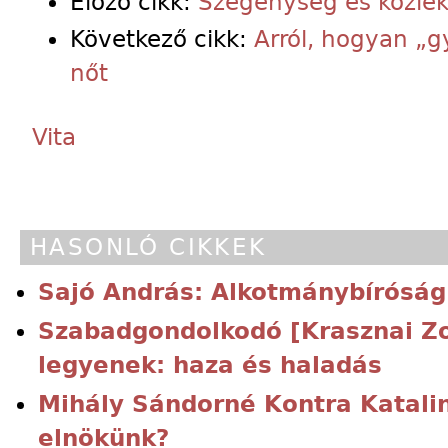
Előző cikk:
Szegénység és közleke
Következő cikk:
Arról, hogyan „
nőt
Vita
HASONLÓ CIKKEK
Sajó András: Alkotmánybíróság
Szabadgondolkodó [Krasznai Zol
legyenek: haza és haladás
Mihály Sándorné Kontra Katalin
elnökünk?