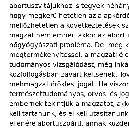
abortuszvitájukhoz is tegyek néhán
hogy megkerülhetetlen az alapkérdé
mellőzhetetlen a következtetések sz
magzat nem ember, akkor az abortu
nőgyógyászati probléma. De: meg kel
megtermékenyítéssel, a magzati élet
tudományos vizsgálódást, még inkáb
közfölfogásban zavart keltsenek. Tová
méhmagzat öröklési jogát. Ha viszo
természettudományos, orvosi és jogi
embernek tekintjük a magzatot, akk
kell tartanunk, és el kell utasítanu
ellenére abortuszpárti, annak küzde