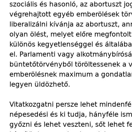
szociális és hasonló, az abortuszt j
végrehajtott egyéb emberölések törv
liberalizálni kívánja az abortuszt, a
olyan ölést, melyet előre megfontol
különös kegyetlenséggel és általá
el. Parlamenti vagy alkotmánybíróság
büntetőtörvényből töröltessenek a 
emberölésnek maximum a gondatlans
legyen üldözhető.
Vitatkozgatni persze lehet mindenfél
népesedési és ki tudja, hányféle ism
győzni és lehet veszteni, sőt lehet f