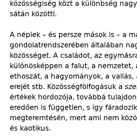
közösségiség közt a különbség nagyj
sátán közötti.
A népiek – és persze mások is – a 
gondolatrendszerében általában nagy
közösséget. A családot, az egymásra 
különösképpen a falut, a nemzetet, a
ethoszát, a hagyományok, a vallás,
erejét stb. Közösségfölfogásuk a
sz
értékek hordozója, továbbá tulajdono
eredően is független, s így fáradozi
megteremtésén, mert ami nem közös,
és kaotikus.