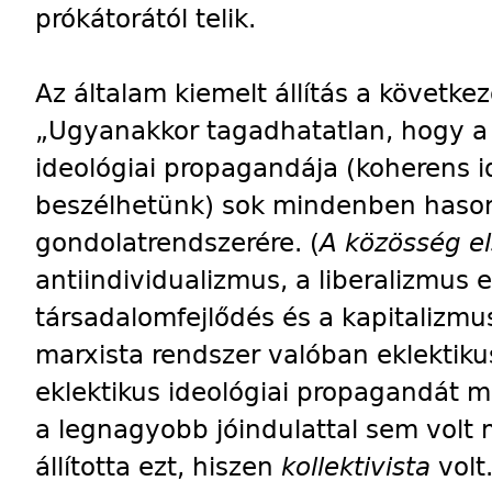
prókátorától telik.
Az általam kiemelt állítás a követke
„Ugyanakkor tagadhatatlan, hogy a 
ideológiai propagandája (koherens i
beszélhetünk) sok mindenben hasonl
gondolatrendszerére. (
A közösség e
antiindividualizmus, a liberalizmus e
társadalomfejlődés és a kapitalizmus
marxista rendszer valóban eklektikus
eklektikus ideológiai propagandát 
a legnagyobb jóindulattal sem vol
állította ezt, hiszen
kollektivista
volt