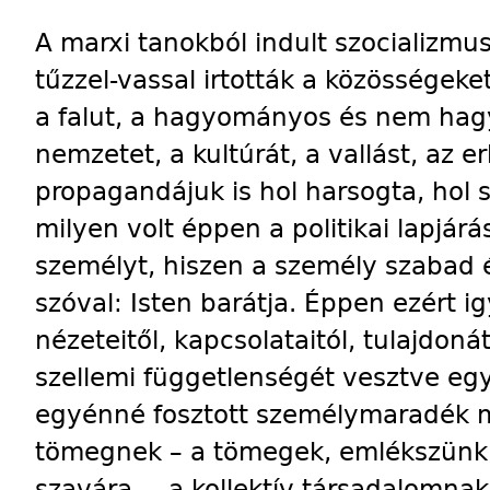
A marxi tanokból indult szocializm
tűzzel-vassal irtották a közösségeket
a falut, a hagyományos és nem hag
nemzetet, a kultúrát, a vallást, az e
propagandájuk is hol harsogta, hol 
milyen volt éppen a politikai lapjárá
személyt, hiszen a személy szabad 
szóval: Isten barátja. Éppen ezért i
nézeteitől, kapcsolataitól, tulajdoná
szellemi függetlenségét vesztve eg
egyénné fosztott személymaradék 
tömegnek – a tömegek, emlékszünk
szavára –, a kollektív társadalomna