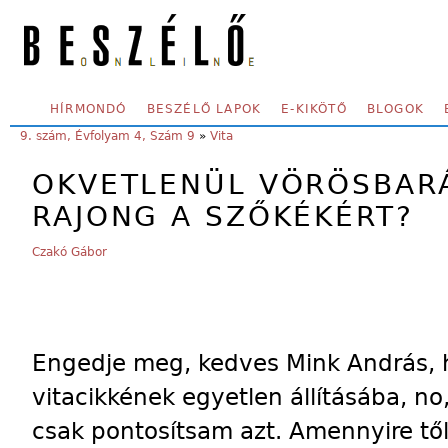
Skip to main content
SECONDARY MENU
HÍRMONDÓ
BESZÉLŐ LAPOK
E-KIKÖTŐ
BLOGOK
YOU ARE HERE:
9. szám, Évfolyam 4, Szám 9
»
Vita
OKVETLENÜL VÖRÖSBARÁT
RAJONG A SZŐKÉKÉRT?
Czakó Gábor
Engedje meg, kedves Mink András,
vitacikkének egyetlen állításába, n
csak pontosítsam azt. Amennyire tő