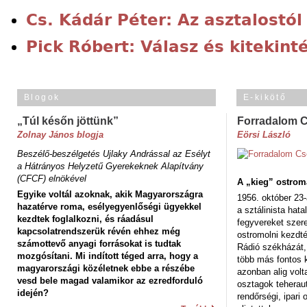
Cs. Kádár Péter: Az asztalostól
Pick Róbert: Válasz és kitekint
Blogok
E-kikötő
„Túl későn jöttünk”
Forradalom 
Zolnay János blogja
Eörsi László
Beszélő-beszélgetés Ujlaky Andrással az Esélyt
a Hátrányos Helyzetű Gyerekeknek Alapítvány
(CFCF) elnökével
A „kieg” ostrom
Egyike voltál azoknak, akik Magyarországra
1956. október 23-
hazatérve roma, esélyegyenlőségi ügyekkel
a sztálinista hat
kezdtek foglalkozni, és ráadásul
fegyvereket szere
kapcsolatrendszerük révén ehhez még
ostromolni kezdt
számottevő anyagi forrásokat is tudtak
Rádió székházát,
mozgósítani. Mi indított téged arra, hogy a
több más fontos 
magyarországi közéletnek ebbe a részébe
azonban alig volt
vesd bele magad valamikor az ezredforduló
osztagok teheraut
idején?
rendőrségi, ipar