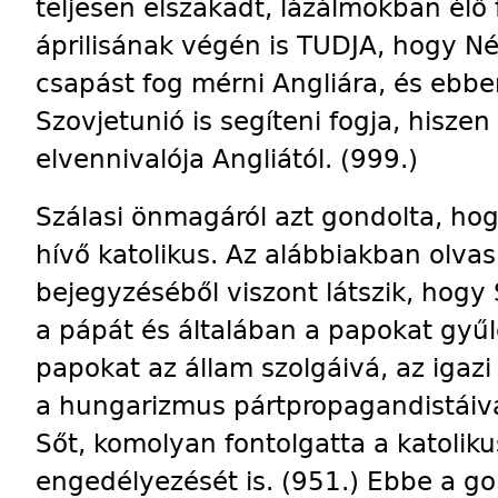
teljesen elszakadt, lázálmokban élő
áprilisának végén is TUDJA, hogy N
csapást fog mérni Angliára, és ebben
Szovjetunió is segíteni fogja, hisze
elvennivalója Angliától. (999.)
Szálasi önmagáról azt gondolta, hog
hívő katolikus. Az alábbiakban olva
bejegyzéséből viszont látszik, hogy 
a pápát és általában a papokat gyűl
papokat az állam szolgáivá, az igaz
a hungarizmus pártpropagandistáivá 
Sőt, komolyan fontolgatta a katoli
engedélyezését is. (951.) Ebbe a go