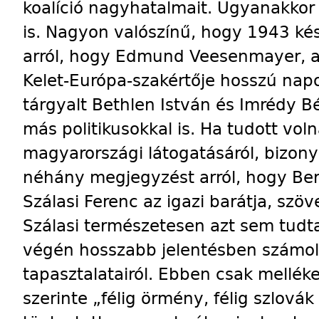
koalíció nagyhatalmait. Ugyanakkor 
is. Nagyon valószínű, hogy 1943 ké
arról, hogy Edmund Veesenmayer, 
Kelet-Európa-szakértője hosszú napo
tárgyalt Bethlen István és Imrédy Bé
más politikusokkal is. Ha tudott vo
magyarországi látogatásáról, bizony
néhány megjegyzést arról, hogy Berli
Szálasi Ferenc az igazi barátja, szö
Szálasi természetesen azt sem tud
végén hosszabb jelentésben számolt
tapasztalatairól. Ebben csak melléke
szerinte „félig örmény, félig szlová