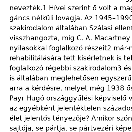
nevezték.1 Hívei szerint ő volt a mag
gáncs nélküli lovagja. Az 1945–199
szakirodalom általában Szálasi ellen
visszhangozta, míg C. A. Macartney
nyilasokkal foglalkozó részeit2 már-m
rehabilitálására tett kísérletnek is t
foglalkozó régebbi szakirodalom3 és
is általában meglehetősen egyszerű
arra a kérdésre, melyet még 1938 ő
Payr Hugó országgyűlési képviselő ve
az egyébként jelentéktelen százados
élet jelentős tényezője? Amikor szón
sajtója, se pártja, se pártvezéri ké