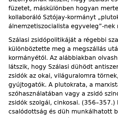
füzetet, máskülönben hogyan merte 
kollaboráló Sztójay-kormányt „pluto
álnemzetiszocialista egyveleg”-nek 
Szálasi zsidópolitikáját a régebbi 
különböztette meg a megszállás utá
kormányétól. Az alábbiakban olvasha
látszik, hogy Szálasi dühödt antisze
zsidók az okai, világuralomra törnek
gyújtogatók. A plutokrata, a marxista
szóhasználatában vagy a zsidó szi
zsidók szolgái, cinkosai. (356–357.
csalódottság és düh munkálhatott 