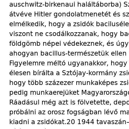
auschwitz-birkenaui haláltáborba) Sz
átvéve Hitler gondolatmenetét és sz
elmélkedik, hogy a zsidók baciluséle
viszont ne csodálkozzanak, hogy bac
földgömb népei védekeznek, és úgy
ahogyan bacillus-természetük ellen v
Figyelemre méltó ugyanakkor, hogy a
élesen bírálta a Sztójay-kormány zsid
hogy több százezer munkaképes zsid
pedig munkaerejüket Magyarországon
Ráadásul még azt is fölvetette, dep
próbálni az orosz fogságban lévő m
kiadni a zsidókat.20 1944 tavaszán–