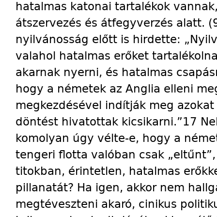
hatalmas katonai tartalékok vannak, 
átszervezés és átfegyverzés alatt. (
nyilvánosság előtt is hirdette: „Nyi
valahol hatalmas erőket tartalékolna
akarnak nyerni, és hatalmas csapás
hogy a németek az Anglia elleni me
megkezdésével indítják meg azokat
döntést hivatottak kicsikarni.”17 Ne
komolyan úgy vélte-e, hogy a német 
tengeri flotta valóban csak „eltűnt”
titokban, érintetlen, hatalmas erőkk
pillanatát? Ha igen, akkor nem hal
megtéveszteni akaró, cinikus politik