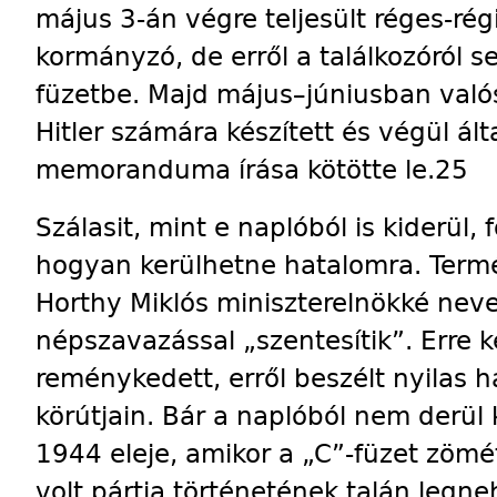
május 3-án végre teljesült réges-rég
kormányzó, de erről a találkozóról s
füzetbe. Majd május–júniusban való
Hitler számára készített és végül ált
memoranduma írása kötötte le.25
Szálasit, mint e naplóból is kiderül, 
hogyan kerülhetne hatalomra. Term
Horthy Miklós miniszterelnökké neve
népszavazással „szentesítik”. Erre k
reménykedett, erről beszélt nyilas h
körútjain. Bár a naplóból nem derül 
1944 eleje, amikor a „C”-füzet zömét 
volt pártja történetének talán legn