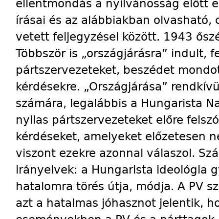
ellentmondás a nyilvánosság előtt e
írásai és az alábbiakban olvasható
vetett feljegyzései között. 1943 őszé
Többször is „országjárásra” indult, fe
pártszervezeteket, beszédet mondott,
kérdésekre. „Országjárása” rendkívü
számára, legalábbis a Hungarista Na
nyilas pártszervezeteket előre felszó
kérdéseket, amelyeket előzetesen n
viszont ezekre azonnal válaszol. Szál
irányelvek: a Hungarista ideológia gy
hatalomra törés útja, módja. A PV s
azt a hatalmas jóhasznot jelentik, h