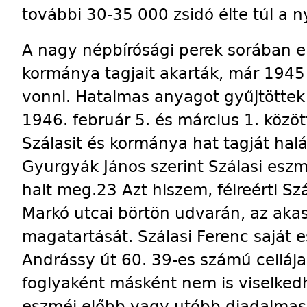
további 30-35 000 zsidó élte túl a n
A nagy népbírósági perek sorában er
kormánya tagjait akarták, már 1945
vonni. Hatalmas anyagot gyűjtöttek
1946. február 5. és március 1. közö
Szálasit és kormánya hat tagját halál
Gyurgyák János szerint Szálasi eszmé
halt meg.23 Azt hiszem, félreérti Sz
Markó utcai börtön udvarán, az aka
magatartását. Szálasi Ferenc saját 
Andrássy út 60. 39-es számú cellája
foglyaként másként nem is viselkedh
eszméi előbb vagy utóbb diadalmas