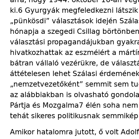
ki.6 Gyurgyák megfeledkezni látszik
„pünkösdi” választások idején Szála
hónapja a szegedi Csillag börtönben
választási propagandájukban gyakr
hivatkozhattak az eszméiért a mártírs
bátran vállaló vezérükre, de választ
áttételesen lehet Szálasi érdemének 
„nemzetvezetőként” semmit sem tud
az alábbiakban is olvasható gondolat
Pártja és Mozgalma7 élén soha nem v
tehát sikeres politikusnak semmikép
Amikor hatalomra jutott, ő volt Ado