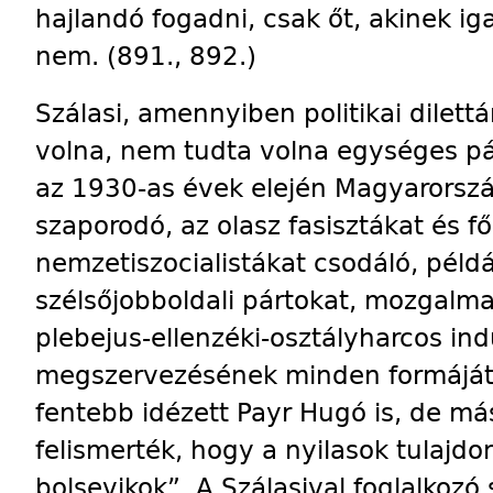
hajlandó fogadni, csak őt, akinek i
nem. (891., 892.)
Szálasi, amennyiben politikai dilett
volna, nem tudta volna egységes p
az 1930-as évek elején Magyarorsz
szaporodó, az olasz fasisztákat és f
nemzetiszocialistákat csodáló, péld
szélsőjobboldali pártokat, mozgalma
plebejus-ellenzéki-osztályharcos ind
megszervezésének minden formáját 
fentebb idézett Payr Hugó is, de más
felismerték, hogy a nyilasok tulajd
bolsevikok”. A Szálasival foglalkoz