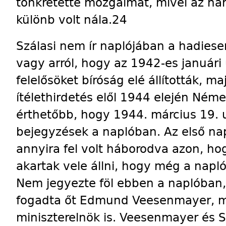
tönkretette mozgalmát, mivel az ha
különb volt nála.24
Szálasi nem ír naplójában a hadies
vagy arról, hogy az 1942-es januári 
felelősöket bíróság elé állították, m
ítélethirdetés elől 1944 elején Ném
érthetőbb, hogy 1944. március 19. u
bejegyzések a naplóban. Az első na
annyira fel volt háborodva azon, 
akartak vele állni, hogy még a napló
Nem jegyezte föl ebben a naplóban, 
fogadta őt Edmund Veesenmayer, m
miniszterelnök is. Veesenmayer és S