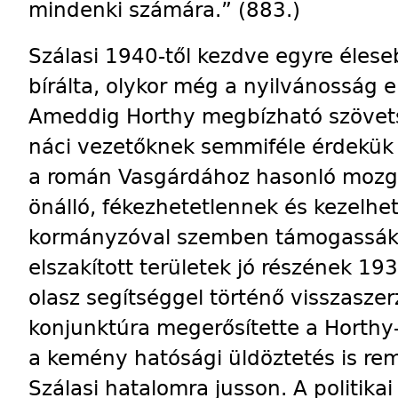
mindenki számára.” (883.)
Szálasi 1940-től kezdve egyre éles
bírálta, olykor még a nyilvánosság e
Ameddig Horthy megbízható szövets
náci vezetőknek semmiféle érdekük
a román Vasgárdához hasonló mozga
önálló, fékezhetetlennek és kezelhe
kormányzóval szemben támogassák.
elszakított területek jó részének 1
olasz segítséggel történő visszasze
konjunktúra megerősítette a Horthy
a kemény hatósági üldöztetés is re
Szálasi hatalomra jusson. A politikai