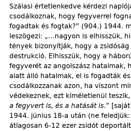
Szálasi ér­tetlenkedve kérdezi napló
csodálkoznak, hogy fegyverrel fogna
fogadtak és fogtak?” (904.) 1944. m
leszögezi: „…nagyon is elhisszük, 
tények bizonyítják, hogy a zsidóság
destrukció. Elhisszük, hogy a hábor
fegyverét az angolszász hatalmak, 
alatt álló hatalmak, el is fogadták é
csodálkozzanak azon, ha viszont min
védekeznek, ezt kíméletlenül teszik
a fegyvert is, és a hatását is
.” [sajá
1944. június 18-a után (ne feledjük
átlagosan 6-12 ezer zsidót deportál