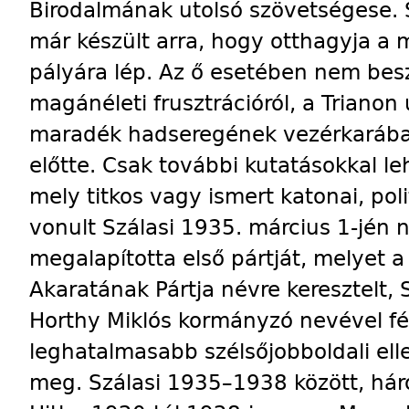
Birodalmának utolsó szövetségese. S
már készült arra, hogy otthagyja a m.
pályára lép. Az ő esetében nem be
magánéleti frusztrációról, a Triano
maradék hadseregének vezérkarában f
előtte. Csak további kutatásokkal leh
mely titkos vagy ismert katonai, poli
vonult Szálasi 1935. március 1-jén
megalapította első pártját, melyet
Akaratának Pártja névre keresztelt, 
Horthy Miklós kormányzó nevével fé
leghatalmasabb szélsőjobboldali el
meg. Szálasi 1935–1938 között, háro