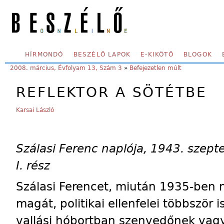
Skip to main content
SECONDARY MENU
HÍRMONDÓ
BESZÉLŐ LAPOK
E-KIKÖTŐ
BLOGOK
YOU ARE HERE:
2008. március, Évfolyam 13, Szám 3
»
Befejezetlen múlt
REFLEKTOR A SÖTÉTBE
Karsai László
Szálasi Ferenc naplója, 1943. szepte
I. rész
Szálasi Ferencet, miután 1935-ben
magát, politikai ellenfelei többször 
vallási hóbortban szenvedőnek vag