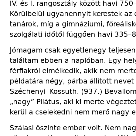
IV. és I. rangosztály között havi 75
Körülbelül ugyanennyit kerestek az
tanárok, míg a gimnáziumi, főreálisko
szolgálati időtől függően havi 335–
Jómagam csak egyetlenegy teljesen 
találtam ebben a naplóban. Egy hely
férfiakról elmélkedik, akik nem mert
példatára négy, párba állított nevet 
Széchenyi–Kossuth. (937.) Bevallom,
„nagy” Pilátus, aki ki merte végezte
kerül a cselekedni nem merő nagy 
Szálasi őszinte ember volt. Nem nag