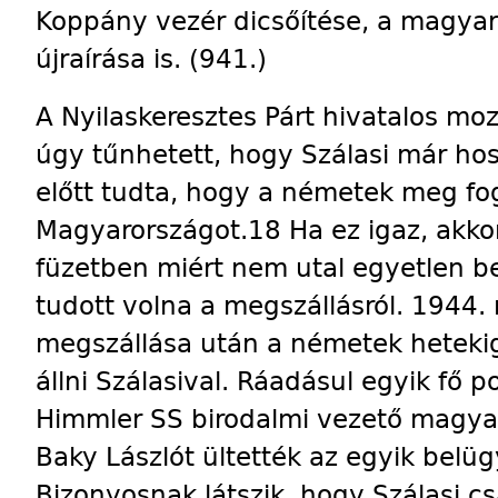
Koppány vezér dicsőítése, a magyar 
újraírása is. (941.)
A Nyilaskeresztes Párt hivatalos mo
úgy tűnhetett, hogy Szálasi már ho
előtt tudta, hogy a németek meg fog
Magyarországot.18 Ha ez igaz, akkor
füzetben miért nem utal egyetlen b
tudott volna a megszállásról. 1944.
megszállása után a németek hetekig
állni Szálasival. Ráadásul egyik fő pol
Himmler SS birodalmi vezető magyar
Baky Lászlót ültették az egyik belügy
Bizonyosnak látszik, hogy Szálasi c