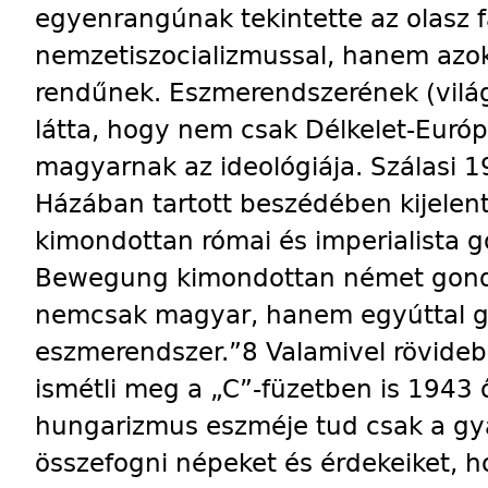
egyenrangúnak tekintette az olasz 
nemzetiszocializmussal, hanem az
rendűnek. Eszmerendszerének (világ
látta, hogy nem csak Délkelet-Euró
magyarnak az ideológiája. Szálasi 1
Házában tartott beszédében kijelen
kimondottan római és imperialista g
Bewegung kimondottan német gondo
nemcsak magyar, hanem egyúttal gy
eszmerendszer.”8 Valamivel rövide
ismétli meg a „C”-füzetben is 1943 ő
hungarizmus eszméje tud csak a gy
összefogni népeket és érdekeiket, 