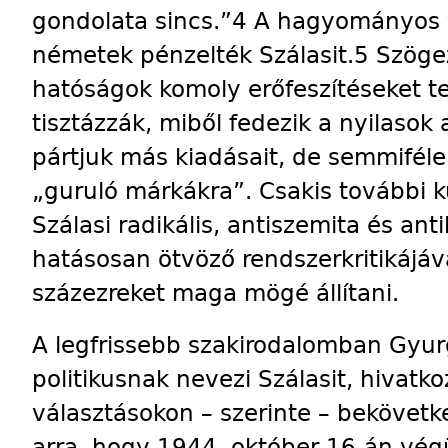
gondolata sincs.”4 A hagyományos v
németek pénzelték Szálasit.5 Szöge
hatóságok komoly erőfeszítéseket te
tisztázzák, miből fedezik a nyilasok
pártjuk más kiadásait, de semmiféle
„guruló márkákra”. Csakis további ku
Szálasi radikális, antiszemita és ant
hatásosan ötvöző rendszerkritikájáv
százezreket maga mögé állítani.
A legfrissebb szakirodalomban Gyur
politikusnak nevezi Szálasit, hivatk
választásokon – szerinte – bekövetke
arra, hogy 1944. október 16-án vé