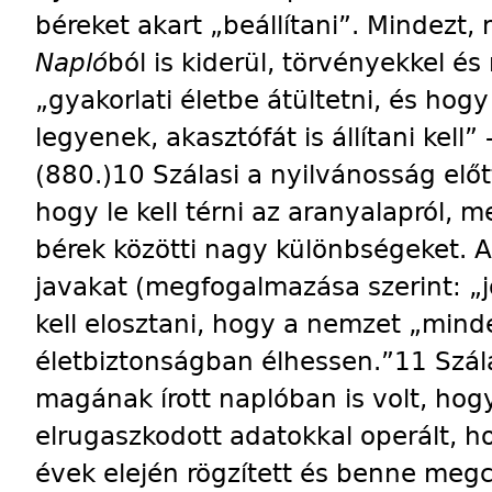
béreket akart „beállítani”. Mind­ezt
Napló
ból is kiderül, törvényekkel és
„gyakorlati életbe átültetni, és hog
legyenek, akasztófát is állítani kell
(880.)10 Szálasi a nyilvánosság előt
hogy le kell térni az aranyalapról, m
bérek közötti nagy különbségeket. A
javakat (megfogalmazása szerint: „
kell elosztani, hogy a nemzet „mind
életbiztonságban élhessen.”11 Szál
magának írott naplóban is volt, hogy
elrugaszkodott adatokkal operált, h
évek elején rögzített és benne megc