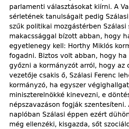
parlamenti választásokat kiírni. A 
sérletének tanulságait pedig Szálasi
szűk politikai mozgástérben Szálasi
makacssággal bízott abban, hogy h
egyetlenegy kell: Horthy Miklós ko
fogadni. Biztos volt abban, hogy ha
győzni a kormányzót arról, hogy az 
vezetője csakis ő, Szálasi Ferenc leh
kormányzó, ha egyszer végighallgatj
miniszterelnökké kinevezni, e dönt
népszavazáson fogják szentesíteni.
naplóban Szálasi éppen ezért dühön
még ellenzéki, kisgazda, sőt szociál