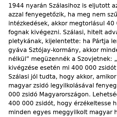
1944 nyarán Szálasihoz is eljutott a
azzal fenyegetőzik, ha meg nem szű
intézkedések, akkor megtorlásul 40
fognak kivégezni. Szálasi, hitelt adv
pletykának, kijelentette: ha Pártja 
gyáva Sztójay-kormány, akkor mind
nélkül” megüzennék a Szovjetnek: 
kivégzése esetén mi 400 000 zsidót
Szálasi jól tudta, hogy akkor, ami
magyar zsidó legyilkolásával fenye
000 zsidó Magyarországon. Le­het­s
400 000 zsidót, hogy érzékeltesse ha
minden egyes meggyilkolt magyar had