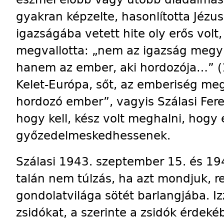
gyakran képzelte, hasonlította Jézus
igazságába vetett hite oly erős vol
megvallotta: „nem az igazság megy
hanem az ember, aki hordozója…” (
Kelet-Európa, sőt, az emberiség meg
hordozó ember”, vagyis Szálasi Fere
hogy kell, kész volt meghalni, hogy
győzedelmeskedhessenek.
Szálasi 1943. szeptember 15. és 1944
talán nem túlzás, ha azt mondjuk, re
gondolatvilága sötét barlangjába. I
zsidókat, a szerinte a zsidók érdeké