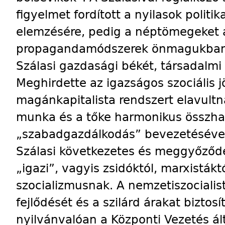
figyelmet fordított a nyilasok polit
elemzésére, pedig a néptömegeket a
propagandamódszerek önmagukban
Szálasi gazdasági békét, társadalmi b
Meghirdette az igazságos szociális 
magánkapitalista rendszert elavultna
munka és a tőke harmonikus összhan
„szabadgazdálkodás” bevezetésével
Szálasi következetes és meggyőződés
„igazi”, vagyis zsidóktól, marxistákt
szocializmusnak. A nemzetiszocialis
fejlődését és a szilárd árakat biztosí
nyilvánvalóan a Központi Vezetés ál