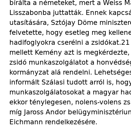
bírálta a németeket, mert a Weiss M
Lisszabonba juttatták. Ennek kapcs
utasítására, Sztójay Döme miniszter
felvetette, hogy esetleg meg kellen
hadifoglyokra cserélni a zsidókat.2
mellett Kemény azt is megkérdezte,
zsidó munkaszolgálatot a honvédség 
kormányzat alá rendelni. Lehetséges
informált Szálasi tudott arról is, ho
munkaszolgálatosokat a magyar hadic
ekkor ténylegesen, nolens-volens zs
míg Jaross Andor belügyminisztériu
Eichmann rendelkezésére.