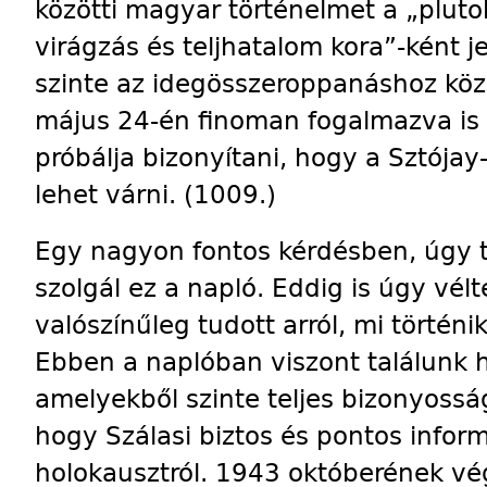
közötti magyar történelmet a „pluto
virágzás és teljhatalom kora”-ként je
szinte az idegösszeroppanáshoz köz
május 24-én finoman fogalmazva is 
próbálja bizonyítani, hogy a Sztója
lehet várni. (1009.)
Egy nagyon fontos kérdésben, úgy t
szolgál ez a napló. Eddig is úgy vél
valószínűleg tudott arról, mi történi
Ebben a naplóban viszont találunk 
amelyekből szinte teljes bizonyosságg
hogy Szálasi biztos és pontos in­for­
holokausztról. 1943 októ­be­rének 