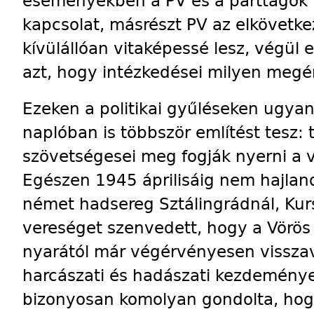
eseményekben a PV és a párttagok 
kapcsolat, másrészt PV az elkövetk
kívülállóan vitaképessé lesz, végül 
azt, hogy intézkedései milyen megér
Ezeken a politikai gyűléseken ugyan
naplóban is többször említést tesz:
szövetségesei meg fogják nyerni a v
Egészen 1945 áp­rilisáig nem hajland
német hadsereg Sztálingrádnál, Kurs
vereséget szenvedett, hogy a Vörö
nyarától már végérvényesen visszavet
harcászati és hadászati kezdeménye
bizonyosan komolyan gondolta, ho