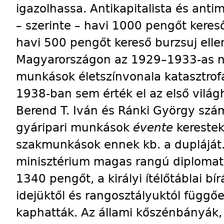
igazolhassa. Antikapitalista és anti
– szerinte – havi 1000 pengőt keres
havi 500 pengőt kereső burzsuj elle
Magyarországon az 1929–1933-as na
munkások életszínvonala katasztrofál
1938-ban sem érték el az első világh
Berend T. Iván és Ránki György szám
gyáripari munkások
évente
kerestek
szakmunkások ennek kb. a dupláját
minisztérium magas rangú diploma
1340 pengőt, a királyi ítélőtáblai bí
idejüktől és rangosztályuktól függőe
kaphatták. Az állami kőszénbányák, 