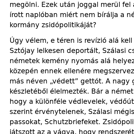
megölni. Ezek után joggal merül fel
írott naplóban miért nem bírálja a 
kormány zsidópolitikáját?
Úgy vélem, e téren is revízió alá kel
Sztójay lelkesen deportált, Szálasi 
németek kemény nyomás alá helyez
közepén ennek ellenére megszervezt
más néven „védett” gettót. A nagy g
készletéből élelmezték. Bár a német 
hogy a különféle védlevelek, védőút
szerint érvénytelenek, Szálasi mégis
pas­sokat, Schutzbriefeket. Zsidópol
játszott az a vágya, hogy rendszer