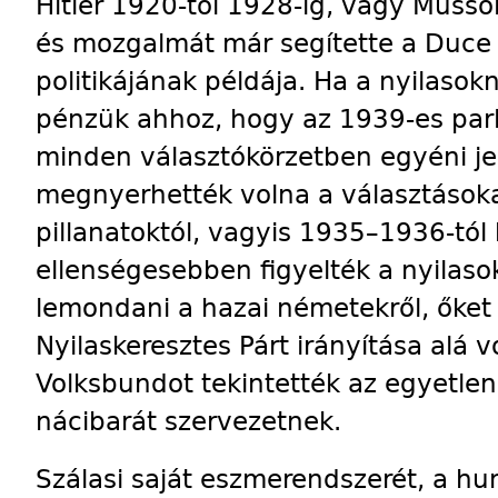
Hitler 1920-tól 1928-ig, vagy Mussol
és mozgalmát már segítette a Duce
politikájának példája. Ha a nyilasok
pénzük ahhoz, hogy az 1939-es par
minden választókörzetben egyéni jel
megnyerhették volna a választásokat
pillanatoktól, vagyis 1935–­1936-tól
ellenségesebben figyelték a nyilaso
lemondani a hazai németekről, őket
Nyilaskeresztes Párt irányítása alá 
Volksbundot tekintették az egyetlen i
nácibarát szervezetnek.
Szálasi saját eszmerendszerét, a h