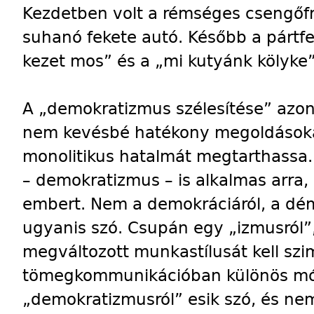
Kezdetben volt a rémséges csengőfrá
suhanó fekete autó. Később a párt
kezet mos” és a „mi kutyánk kölyke”
A „demokratizmus szélesítése” azon
nem kevésbé hatékony megoldásokat
monolitikus hatalmát megtarthassa.
– demokratizmus – is alkalmas arra
embert. Nem a demokráciáról, a dé
ugyanis szó. Csupán egy „izmusról”
megváltozott munkastílusát kell szim
tömegkommunikációban különös mó
„demokratizmusról” esik szó, és nem 