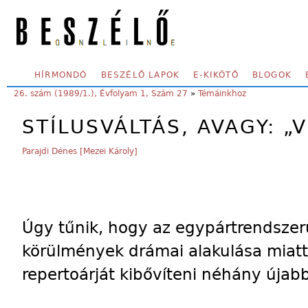
Skip to main content
SECONDARY MENU
HÍRMONDÓ
BESZÉLŐ LAPOK
E-KIKÖTŐ
BLOGOK
YOU ARE HERE:
26. szám (1989/1.), Évfolyam 1, Szám 27
»
Témáinkhoz
STÍLUSVÁLTÁS, AVAGY: „
Parajdi Dénes [Mezei Károly]
Úgy tűnik, hogy az egypártrendszerű
körülmények drámai alakulása miatt,
repertoárját kibővíteni néhány újabb