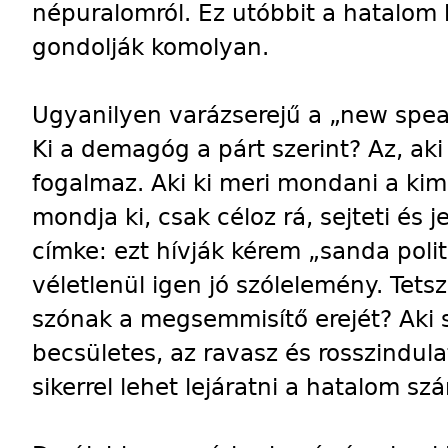
népuralomról. Ez utóbbit a hatalom
gondolják komolyan.
Ugyanilyen varázserejű a „new spe
Ki a demagóg a párt szerint? Az, aki
fogalmaz. Aki ki meri mondani a ki
mondja ki, csak céloz rá, sejteti és j
címke: ezt hívják kérem „sanda poli
véletlenül igen jó szólelemény. Tet
szónak a megsemmisítő erejét? Aki
becsületes, az ravasz és rosszindula
sikerrel lehet lejáratni a hatalom s