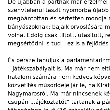
De újabban a pártnak már érzelmei 
szenvtelenül taszít nyomorba újabb 
megbántottan és sértetten mondja a
bányászoknak: bajaik orvoslására má
volna. Eddig csak tiltott, utasított,
megsértődni is tud – ez is a fejlődés
És persze tanuljuk a parlamentarizmu
– játékszabályait is. Ma már nem e
hatalom számára nem kedves képvis
közvetítés műsorideje jár le, ha Kirá
Nagymarosról. Ma már nincsenek ké
csupán „tájékoztatót” tartanak a p