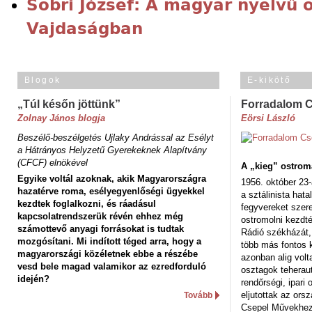
Sobri József: A magyar nyelvű 
Vajdaságban
Blogok
E-kikötő
„Túl későn jöttünk”
Forradalom 
Zolnay János blogja
Eörsi László
Beszélő-beszélgetés Ujlaky Andrással az Esélyt
a Hátrányos Helyzetű Gyerekeknek Alapítvány
(CFCF) elnökével
A „kieg” ostrom
Egyike voltál azoknak, akik Magyarországra
1956. október 23-
hazatérve roma, esélyegyenlőségi ügyekkel
a sztálinista hat
kezdtek foglalkozni, és ráadásul
fegyvereket szere
kapcsolatrendszerük révén ehhez még
ostromolni kezdt
számottevő anyagi forrásokat is tudtak
Rádió székházát,
mozgósítani. Mi indított téged arra, hogy a
több más fontos 
magyarországi közéletnek ebbe a részébe
azonban alig volt
vesd bele magad valamikor az ezredforduló
osztagok teheraut
idején?
rendőrségi, ipar
eljutottak az ors
Tovább
Csepel Művekhez 