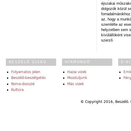
éjszakai műszakot
dolgozók közül s
forradalmárokhoz.
az, hogy a munk
szemlélte az es
helyzetben sem s
kívülállóként vise
szerző.
BESZÉLŐ ÚJSÁG
HÍRMONDÓ
E-K
Folyamatos jelen
Hazai vizek
Eml
Beszélő-beszélgetés
Mozduljunk
Fény
Roma-dosszié
Más vizek
Kultúra
© Copyright 2016, Beszélő. 