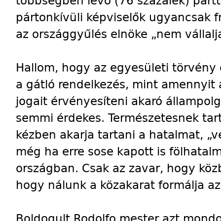
többségben levő (76 százalék) párt
pártonkívüli képviselők ugyancsak f
az országgyűlés elnöke „nem vállalj
Hallom, hogy az egyesületi törvény 
a gátló rendelkezés, mint amennyit 
jogait érvényesíteni akaró állampol
semmi érdekes. Természetesnek tart
kézben akarja tartani a hatalmat, „v
még ha erre sose kapott is fölhatal
országban. Csak az zavar, hogy közb
hogy nálunk a közakarat formálja az 
Boldogult Rodolfo mester azt mondot