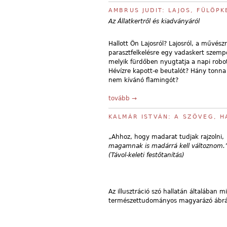
AMBRUS JUDIT: LAJOS, FÜLÖP
Az Állatkertről és kiadványáról
Hallott Ön Lajosról? Lajosról, a művész
parasztfelkelésre egy vadaskert szempo
melyik fürdőben nyugtatja a napi robot
Hévízre kapott-e beutalót? Hány tonna
nem kívánó flamingót?
tovább →
KALMÁR ISTVÁN: A SZÖVEG, H
„Ahhoz, hogy madarat tudjak rajzolni,
magamnak is madárrá kell változnom.
(Távol-keleti festőtanítás)
Az illusztráció szó hallatán általában m
természettudományos magyarázó ábrák