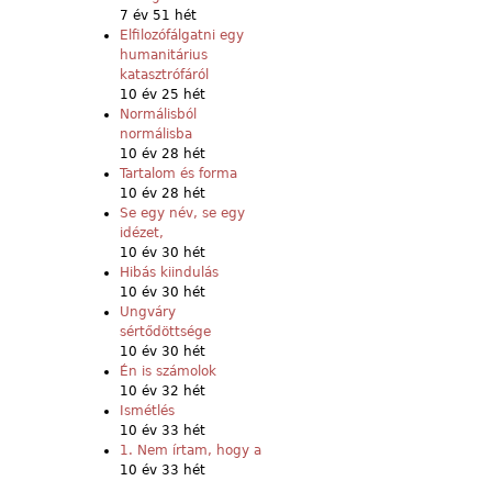
7 év 51 hét
Elfilozófálgatni egy
humanitárius
katasztrófáról
10 év 25 hét
Normálisból
normálisba
10 év 28 hét
Tartalom és forma
10 év 28 hét
Se egy név, se egy
idézet,
10 év 30 hét
Hibás kiindulás
10 év 30 hét
Ungváry
sértődöttsége
10 év 30 hét
Én is számolok
10 év 32 hét
Ismétlés
10 év 33 hét
1. Nem írtam, hogy a
10 év 33 hét