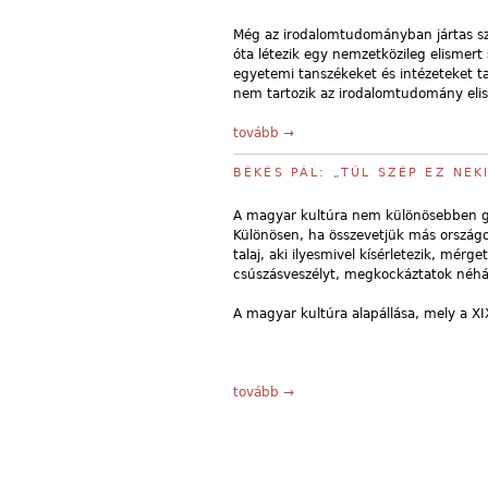
Még az irodalomtudományban jártas sz
óta létezik egy nemzetközileg elismert
egyetemi tanszékeket és intézeteket 
nem tartozik az irodalomtudomány eli
tovább →
BÉKÉS PÁL: „TÚL SZÉP EZ NEK
A magyar kultúra nem különösebben 
Különösen, ha összevetjük más országo
talaj, aki ilyesmivel kísérletezik, mérg
csúszásveszélyt, megkockáztatok néhán
A magyar kultúra alapállása, mely a XI
tovább →