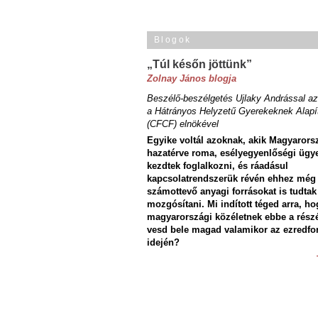
Blogok
„Túl későn jöttünk”
Zolnay János blogja
Beszélő-beszélgetés Ujlaky Andrással az
a Hátrányos Helyzetű Gyerekeknek Alapí
(CFCF) elnökével
Egyike voltál azoknak, akik Magyarors
hazatérve roma, esélyegyenlőségi ügy
kezdtek foglalkozni, és ráadásul
kapcsolatrendszerük révén ehhez még
számottevő anyagi forrásokat is tudtak
mozgósítani. Mi indított téged arra, ho
magyarországi közéletnek ebbe a rész
vesd bele magad valamikor az ezredfo
idején?