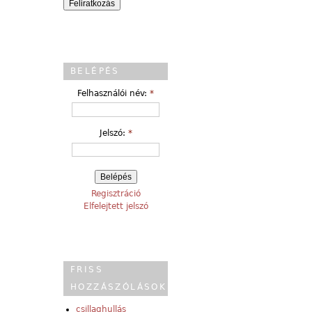
BELÉPÉS
Felhasználói név:
*
Jelszó:
*
Regisztráció
Elfelejtett jelszó
FRISS
HOZZÁSZÓLÁSOK
csillaghullás