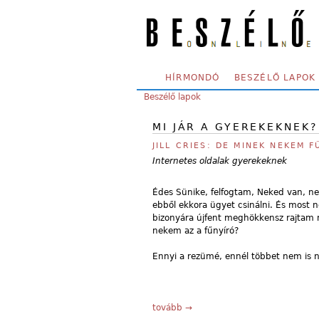
Skip to main content
SECONDARY MENU
HÍRMONDÓ
BESZÉLŐ LAPOK
YOU ARE HERE:
Beszélő lapok
MI JÁR A GYEREKEKNEK?
JILL CRIES: DE MINEK NEKEM 
Internetes oldalak gyerekeknek
Édes Sünike, felfogtam, Neked van, n
ebből ekkora ügyet csinálni. És most ne
bizonyára újfent meghökkensz rajtam 
nekem az a fűnyíró?
Ennyi a rezümé, ennél többet nem is n
tovább →