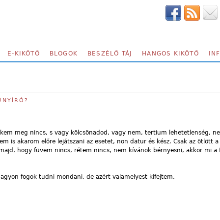
E-KIKÖTŐ
BLOGOK
BESZÉLŐ TÁJ
HANGOS KIKÖTŐ
IN
FŰNYÍRÓ?
ekem meg nincs, s vagy kölcsönadod, vagy nem, tertium lehetetlenség, n
m is akarom előre lejátszani az esetet, non datur és kész. Csak az ötlött a
majd, hogy füvem nincs, rétem nincs, nem kívánok bérnyesni, akkor mi a
agyon fogok tudni mondani, de azért valamelyest kifejtem.