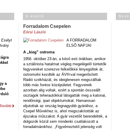
E-kikötő
Besz
Forradalom Csepelen
Eörsi László
 Esélyt
A FORRADALOM
tvány
ELSŐ NAPJAI
A „kieg” ostroma
zágra
1956. október 23-án, a késő esti órákban, amikor
ekkel
a sztálinista hatalmat végleg megelégelő tüntetők
fegyvereket szerezve felkelőkké lényegültek át,
ostromolni kezdték az ÁVH-val megerősített
Rádió székházát, és ideiglenesen megszálltak
gy a
több más fontos középületet. Fegyvereik
ébe
azonban alig voltak, ezért a spontán összeállt
rduló
osztagok teherautókkal látogatták meg a katonai,
rendőrségi, ipari objektumokat. Hamarosan
eljutottak az ország legnagyobb gyárához, a
Tovább
Csepel Művekhez is, ahol megszakították az
éjszakai műszakot. A gyár vezetőit berendelték, a
dolgozók közül sem mindenki csatlakozott a
forradalmárokhoz. „Figyelmeztető jelenség volt