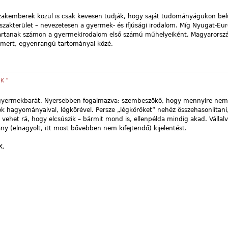
akemberek közül is csak kevesen tudják, hogy saját tudományágukon belü
 szakterület – nevezetesen a gyermek- és ifjúsági irodalom. Míg Nyugat-E
tartanak számon a gyermekirodalom első számú műhelyeiként, Magyarorsz
smert, egyenrangú tartományai közé.
IK”
gyermekbarát. Nyersebben fogalmazva: szembeszökő, hogy mennyire nem
k hagyományaival, légkörével. Persze „légköröket” nehéz összehasonlítani
et vehet rá, hogy elcsúszik – bármit mond is, ellenpélda mindig akad. Vállal
y (elnagyolt, itt most bővebben nem kifejtendő) kijelentést.
X.