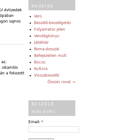
ROVATOK
l évtizedek
urópában
Vers
ágon sajnos
Beszélő-beszélgetés
Folyamatos jelen
Vendégkönyv
Játéktér
Roma-dosszié
Befejezetlen múlt
 az.
Búcsú
, sikamlós
Kultúra
ván a fokozott
Visszabeszélő
Összes rovat →
BESZÉLŐ
HÍRLEVÉL
Email:
*