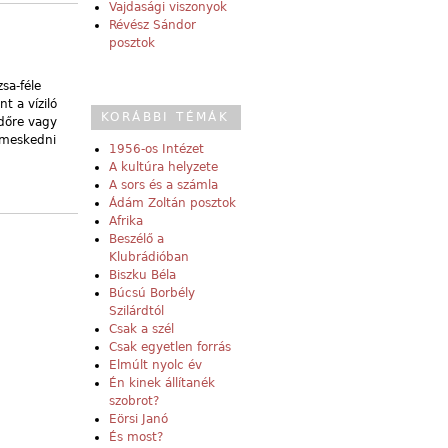
Vajdasági viszonyok
Révész Sándor
posztok
sa-féle
t a víziló
KORÁBBI TÉMÁK
rdőre vagy
lmeskedni
1956-os Intézet
A kultúra helyzete
A sors és a számla
Ádám Zoltán posztok
Afrika
Beszélő a
Klubrádióban
Biszku Béla
Búcsú Borbély
Szilárdtól
Csak a szél
Csak egyetlen forrás
Elmúlt nyolc év
Én kinek állítanék
szobrot?
Eörsi Janó
És most?