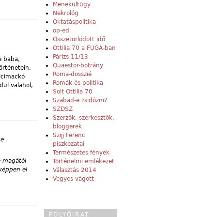
Menekültügy
Nekrológ
Oktatáspolitika
op-ed
Összetorlódott idő
Ottilia 70 a FUGA-ban
Párizs 11/13
e baba,
Quaestor-botrány
örténetein.
Roma-dosszié
Micimackó
Romák és politika
dül valahol,
Solt Ottilia 70
Szabad-e zsidózni?
SZDSZ
Szerzők, szerkesztők,
bloggerek
Szijj Ferenc
pe
piszkozatai
Természetes fények
e magától
Történelmi emlékezet
aképpen el
Választás 2014
Vegyes vágott
FOLYÓIRAT