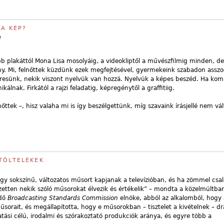
 A KÉP?
l
b plakáttól Mona Lisa mosolyáig, a videokliptől a művészfilmig minden, d
y. Mi, felnőttek küzdünk ezek megfejtésével, gyermekeink szabadon asszo
eresünk, nekik viszont nyelvük van hozzá. Nyelvük a képes beszéd. Ha ko
lnak. Firkától a rajzi feladatig, képregénytől a graffitiig.
őttek –, hisz valaha mi is így beszélgettünk, míg szavaink írásjellé nem vál
TÖLTELÉKEK
gy sokszínű, változatos műsort kapjanak a televízióban, és ha zömmel csal
zetten nekik szóló műsorokat élvezik és értékelik” – mondta a közelmúltban 
ödő
Broadcasting Standards Commission
elnöke, abból az alkalomból, hogy 
műsorait, és megállapította, hogy e műsorokban – tisztelet a kivételnek – d
i célú, irodalmi és szórakoztató produkciók aránya, és egyre több a