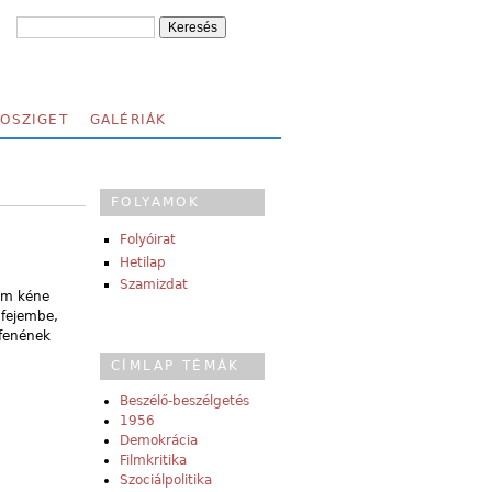
FOSZIGET
GALÉRIÁK
FOLYAMOK
Folyóirat
Hetilap
Szamizdat
em kéne
 fejembe,
 fenének
CÍMLAP TÉMÁK
Beszélő-beszélgetés
1956
Demokrácia
Filmkritika
Szociálpolitika