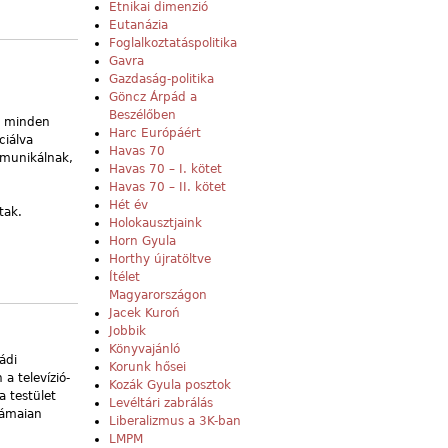
Etnikai dimenzió
Eutanázia
Foglalkoztatáspolitika
Gavra
Gazdaság-politika
Göncz Árpád a
Beszélőben
e minden
Harc Európáért
ciálva
Havas 70
mmunikálnak,
Havas 70 – I. kötet
Havas 70 – II. kötet
Hét év
tak.
Holokausztjaink
Horn Gyula
Horthy újratöltve
Ítélet
Magyarországon
Jacek Kuroń
Jobbik
Könyvajánló
ádi
Korunk hősei
a televízió-
Kozák Gyula posztok
a testület
Levéltári zabrálás
rámaian
Liberalizmus a 3K-ban
LMPM