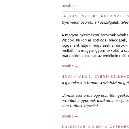
tovább →
FARKAS ESZTER: INNEN SZÉP 
Gyermekműsorok: a közszolgálati telev
A magyar gyermekműsoroknak valaha ra
Vízipók, Kukori és Kotkoda, Mekk Elek, 
Joggal állíthatjuk, hogy ezek a hősök
mellett – a magyar gyermekkultúra szer
máris előmasíroznak az emlékeinkből, 
tovább →
NOVÁK JÁNOS: GYEREKSZÍNHÁZ
A gyerekszínház mint a színházi megúj
„Annak ellenére, hogy őszintén igyek
értetődő a gyermek diszkriminációja és
sem tudnak képzelni.
tovább →
BOLDIZSÁR ILDIKÓ: A GYERM