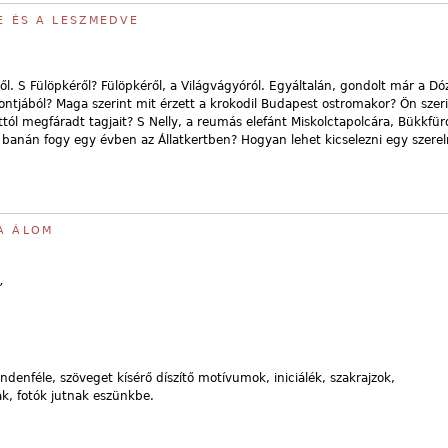
KE ÉS A LESZMEDVE
ről. S Fülöpkéről? Fülöpkéről, a Világvágyóról. Egyáltalán, gondolt már a Dóz
ntjából? Maga szerint mit érzett a krokodil Budapest ostromakor? Ön szerin
tól megfáradt tagjait? S Nelly, a reumás elefánt Miskolctapolcára, Bükkfü
 banán fogy egy évben az Állatkertben? Hogyan lehet kicselezni egy szere
A ÁLOM
”
indenféle, szöveget kísérő díszítő motívumok, iniciálék, szakrajzok,
, fotók jutnak eszünkbe.