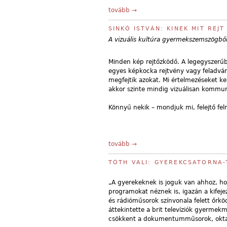
tovább →
SINKÓ ISTVÁN: KINEK MIT REJT
A vizuális kultúra gyermekszemszögbő
Minden kép rejtőzködő. A legegyszerűb
egyes képkocka rejtvény vagy feladván
megfejtik azokat. Mi értelmezéseket k
akkor szinte mindig vizuálisan kommuniká
Könnyű nekik – mondjuk mi, felejtő feln
tovább →
TÓTH VALI: GYEREKCSATORNA-
„A gyerekeknek is joguk van ahhoz, ho
programokat néznek is, igazán a kifeje
és rádióműsorok színvonala felett őrk
áttekintette a brit televíziók gyermek
csökkent a dokumentumműsorok, oktatás