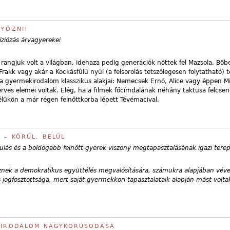
GYŐZNI!
íziózás árvagyerekei
ngjuk volt a világban, idehaza pedig generációk nőttek fel Mazsola, Böb
Frakk vagy akár a Kockásfülű nyúl (a felsorolás tetszőlegesen folytatható) t
 – a gyermekirodalom klasszikus alakjai: Nemecsek Ernő, Alice vagy éppen 
ves elemei voltak. Elég, ha a filmek főcímdalának néhány taktusa felcsen
élükön a már régen felnőttkorba lépett Tévémacival.
 – KÖRÜL, BELÜL
ulás és a boldogabb felnőtt-gyerek viszony megtapasztalásának igazi tere
eznek a demokratikus együttélés megvalósítására, számukra alapjában vév
 jogfosztottsága, mert saját gyermekkori tapasztalataik alapján mást volt
EKIRODALOM NAGYKORÚSODÁSA