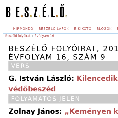
Skip to main content
SECONDARY MENU
HÍRMONDÓ
BESZÉLŐ LAPOK
E-KIKÖTŐ
BLOGOK
YOU ARE HERE:
Beszélő folyóirat
»
Évfolyam 16
BESZÉLŐ FOLYÓIRAT, 20
ÉVFOLYAM 16, SZÁM 9
VERS
G. István László:
Kilencedik
védőbeszéd
FOLYAMATOS JELEN
Zolnay János:
„Keményen k