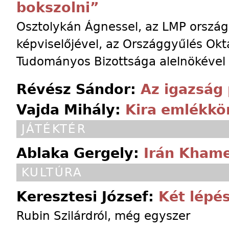
bokszolni”
Osztolykán Ágnessel, az LMP ország
képviselőjével, az Országgyűlés Okt
Tudományos Bizottsága alelnökével 
Révész Sándor:
Az igazság 
Vajda Mihály:
Kira emlék­k
JÁTÉKTÉR
Ablaka Gergely:
Irán Khame
KULTÚRA
Keresztesi József:
Két lépé
Rubin Szilárdról, még egyszer