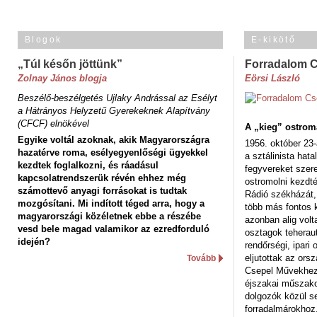
Blogok
E-kikötő
„Túl későn jöttünk”
Forradalom 
Zolnay János blogja
Eörsi László
Beszélő-beszélgetés Ujlaky Andrással az Esélyt
a Hátrányos Helyzetű Gyerekeknek Alapítvány
(CFCF) elnökével
A „kieg” ostrom
Egyike voltál azoknak, akik Magyarországra
1956. október 23-
hazatérve roma, esélyegyenlőségi ügyekkel
a sztálinista hat
kezdtek foglalkozni, és ráadásul
fegyvereket szere
kapcsolatrendszerük révén ehhez még
ostromolni kezdt
számottevő anyagi forrásokat is tudtak
Rádió székházát,
mozgósítani. Mi indított téged arra, hogy a
több más fontos 
magyarországi közéletnek ebbe a részébe
azonban alig volt
vesd bele magad valamikor az ezredforduló
osztagok teheraut
idején?
rendőrségi, ipar
eljutottak az ors
Tovább
Csepel Művekhez 
éjszakai műszakot
dolgozók közül s
forradalmárokhoz.