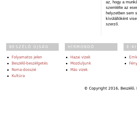
az, hogy a munk
szemlélte az es
helyzetben sem s
kívülállóként vise
szerző.
BESZÉLŐ ÚJSÁG
HÍRMONDÓ
E-K
Folyamatos jelen
Hazai vizek
Eml
Beszélő-beszélgetés
Mozduljunk
Fény
Roma-dosszié
Más vizek
Kultúra
© Copyright 2016, Beszélő. 