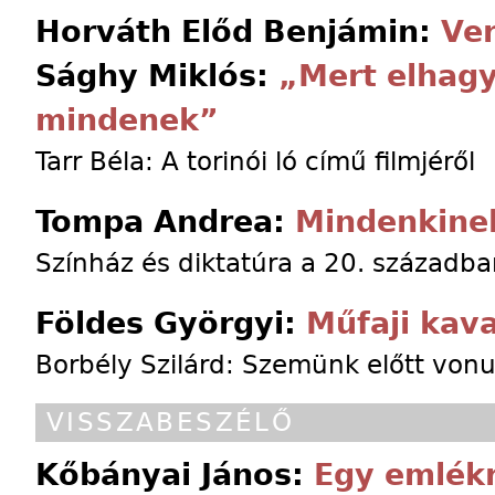
Horváth Előd Benjámin:
Ve
Sághy Miklós:
„Mert elhag
mindenek”
Tarr Béla: A torinói ló című filmjéről
Tompa Andrea:
Mindenkinek
Színház és diktatúra a 20. szá­zad­b
Földes Györgyi:
Műfaji kava
Borbély Szilárd: Szemünk előtt von
VISSZABESZÉLŐ
Kőbányai János:
Egy emlék­r