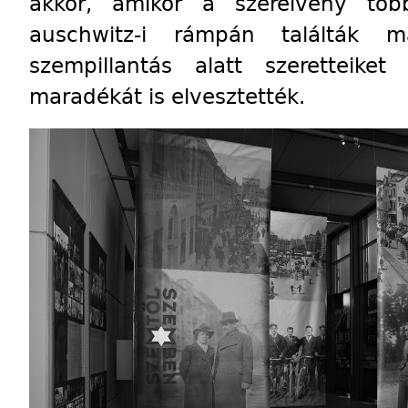
akkor, amikor a szerelvény töb
auschwitz-i rámpán találták 
szempillantás alatt szeretteiket
maradékát is elvesztették.