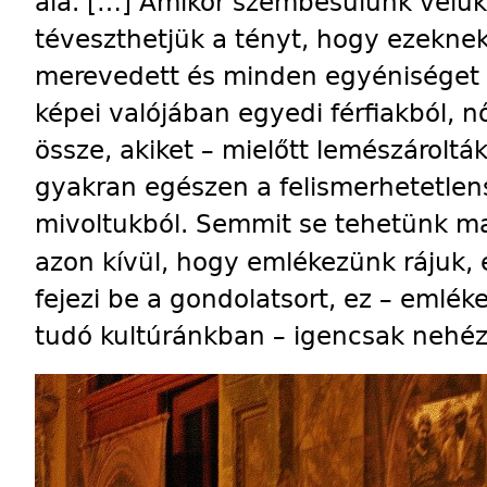
alá. […] Amikor szembesülünk velük
téveszthetjük a tényt, hogy ezekne
merevedett és minden egyéniséget n
képei valójában egyedi férfiakból, 
össze, akiket – mielőtt lemészárolták
gyakran egészen a felismerhetetlen
mivoltukból. Semmit se tehetünk ma
azon kívül, hogy emlékezünk rájuk,
fejezi be a gondolatsort, ez – emlék
tudó kultúránkban – igencsak nehéz