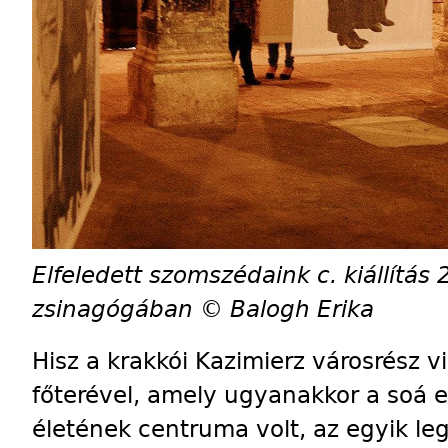
Elfeledett szomszédaink c. kiállítás
zsinagógában © Balogh Erika
Hisz a krakkói Kazimierz városrész 
főterével, amely ugyanakkor a soá el
életének centruma volt, az egyik l