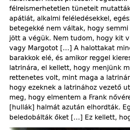
félreismerhetetlen tüneteit mutatták
apátiát, alkalmi feléledésekkel, egé
betegekké nem váltak, hogy semmi 
jött a végük. Nem tudom, hogy kit v
vagy Margotot […] A halottakat mindi
barakkok elé, és amikor reggel kier
latrinára, el kellett, hogy menjünk 
rettenetes volt, mint maga a latrin
hogy ezeknek a latrinához vezető u
meg, hogy elmentem a Frank nővérek
[hullák] halmát azután elhordták. Eg
beledobálták őket […] Ez kellett, ho