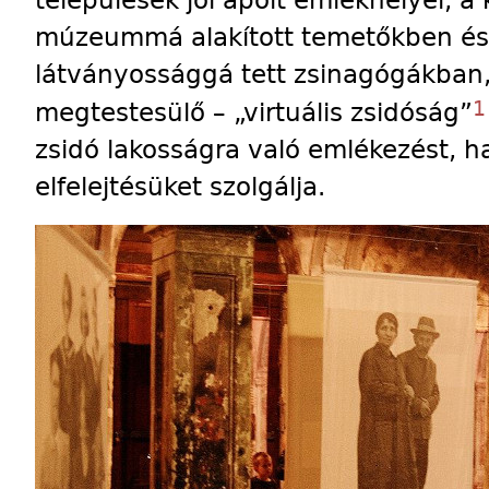
múzeummá alakított temetőkben és
látványossággá tett zsinagógákban,
1
megtestesülő – „virtuális zsidóság”
zsidó lakosságra való emlékezést, 
elfelejtésüket szolgálja.