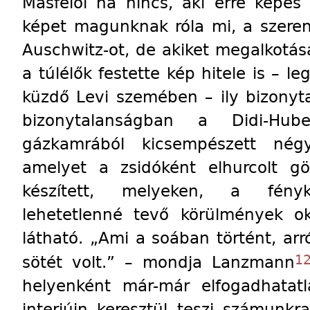
Másfelől ha nincs, aki erre képes
képet magunknak róla mi, a szere
Auschwitz-ot, de akiket megalkotá
a túlélők festette kép hitele is – l
küzdő Levi szemében – ily bizonyt
bizonytalanságban a Didi-Hu
gázkamrából kicsempészett nég
amelyet a zsidóként elhurcolt 
készített, melyeken, a fényk
lehetetlenné tevő körülmények ok
látható. „Ami a soában történt, ar
1
sötét volt.” – mondja Lanzmann
helyenként már-már elfogadhatatl
interjúin keresztül teszi számunkr