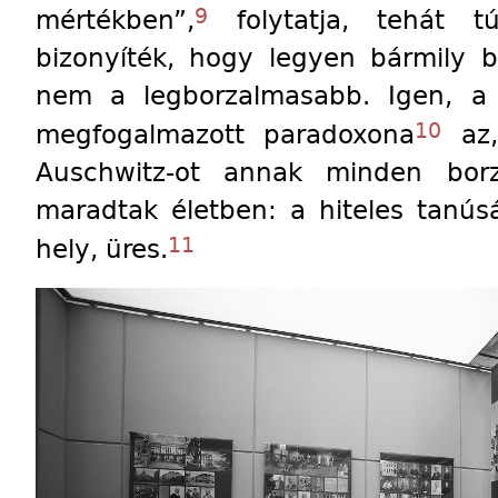
9
mértékben”,
folytatja, tehát t
bizonyíték, hogy legyen bármily b
nem a legborzalmasabb. Igen, a 
10
megfogalmazott paradoxona
az,
Auschwitz-ot annak minden bor
maradtak életben: a hiteles tanús
11
hely, üres.