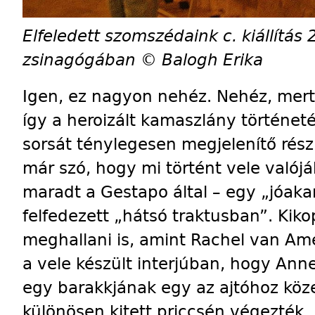
Elfeledett szomszédaink c. kiállítás
zsinagógában © Balogh Erika
Igen, ez nagyon nehéz. Nehéz, mert
így a heroizált kamaszlány történet
sorsát ténylegesen megjelenítő rész
már szó, hogy mi történt vele valój
maradt a Gestapo által – egy „jóaka
felfedezett „hátsó traktusban”. Kik
meghallani is, amint Rachel van Am
a vele készült interjúban, hogy Ann
egy barakkjának egy az ajtóhoz köze
különösen kitett priccsén végezték.