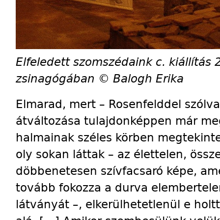
Elfeledett szomszédaink c. kiállítás
zsinagógában © Balogh Erika
Elmarad, mert – Rosenfelddel szólva
átváltozása tulajdonképpen már meg 
halmainak széles körben megtekintett
oly sokan láttak – az élettelen, öss
döbbenetesen szívfacsaró képe, am
tovább fokozza a durva elembertele
látványát –, elkerülhetetlenül e hol