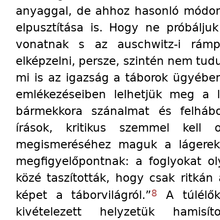
anyaggal, de ahhoz hasonló módon
elpusztítása is. Hogy ne próbálj
vonatnak s az auschwitz-i rámp
elképzelni, persze, szintén nem tudu
mi is az igazság a táborok ügyében,
emlékezéseiben lelhetjük meg a l
bármekkora szánalmat és felhábo
írások, kritikus szemmel kell 
megismeréséhez maguk a lágerek
megfigyelőpontnak: a foglyokat o
közé taszították, hogy csak ritká
8
képet a táborvilágról.”
A túlélők
kivételezett helyzetük hamisí