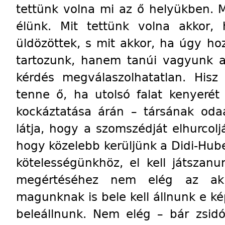
tettünk volna mi az ő helyükben. M
élünk. Mit tettünk volna akkor
üldözöttek, s mit akkor, ha úgy h
tartozunk, hanem tanúi vagyunk a
kérdés megválaszolhatatlan. Hisz
tenne ő, ha utolsó falat kenyerét 
kockáztatása árán – társának oda
látja, hogy a szomszédját elhurcol
hogy közelebb kerüljünk a Didi-Hub
kötelességünkhöz, el kell játszan
megértéséhez nem elég az akko
magunknak is bele kell állnunk e k
beleállnunk. Nem elég – bár zsid