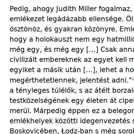
Pedig, ahogy Judith Miller fogalmaz,
emlékezet legádázabb ellensége. Öl,
ösztönöz, és gyakran közönyre. Eml
hogy a holokauszt nem egy hatmillió
még egy, és még egy […] Csak ann
civilizált embereknek az egyet kell
egyiket a másik után […], lehet a h
megérthetetlennek, jelentést adni.”
a tényleges túlélők, s az átélt borza
testközelségének egy életen át cipe
merül. Márpedig éppen ez a belegon
emlékhelyek közötti idegenvezetés 
Boskovicében, Łodz-ban s még soro