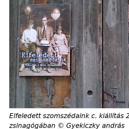
Elfeledett szomszédaink c. kiállítás
zsinagógában © Gyekiczky andrás