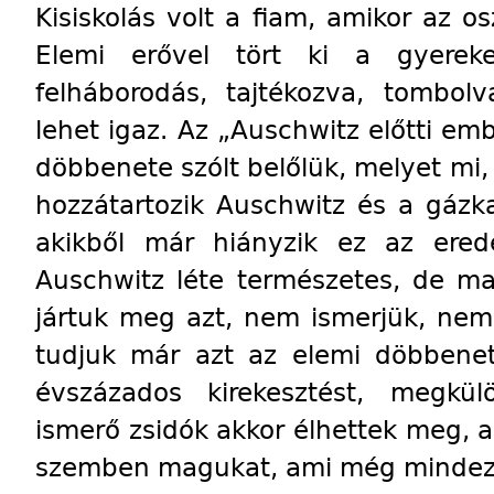
Kisiskolás volt a fiam, amikor az o
Elemi erővel tört ki a gyerek
felháborodás, tajtékozva, tombo
lehet igaz. Az „Auschwitz előtti em
döbbenete szólt belőlük, melyet mi, 
hozzátartozik Auschwitz és a gáz
akikből már hiányzik ez az ered
Auschwitz léte természetes, de m
jártuk meg azt, nem ismerjük, nem i
tudjuk már azt az elemi döbbenet
évszázados kirekesztést, megkül
ismerő zsidók akkor élhettek meg, a
szemben magukat, ami még mindeze