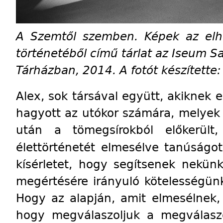
A Szemtől szemben. Képek az elhu
történetéből című tárlat az Iseum S
Tárházban, 2014. A fotót készítette:
Alex, sok társával együtt, akiknek e
hagyott az utókor számára, melyek
után a tömegsírokból előkerült
élettörténetét elmesélve tanúságot
kísérletet, hogy segítsenek nekün
megértésére irányuló kötelességün
Hogy az alapján, amit elmesélnek, k
hogy megválaszoljuk a megválaszo