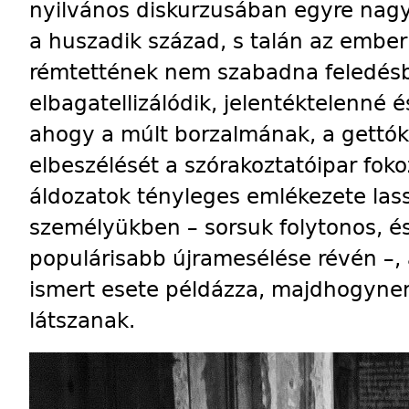
nyilvános diskurzusában egyre nag
a huszadik század, s talán az embe
rémtettének nem szabadna feledésb
elbagatellizálódik, jelentéktelenné é
ahogy a múlt borzalmának, a gettók
elbeszélését a szórakoztatóipar fok
áldozatok tényleges emlékezete lass
személyükben – sorsuk folytonos, é
populárisabb újramesélése révén –, 
ismert esete példázza, majdhogynem
látszanak.