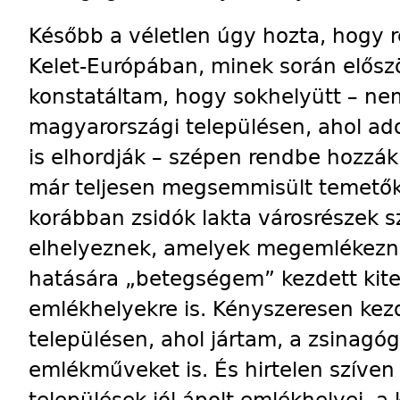
Később a véletlen úgy hozta, hogy r
Kelet-Európában, minek során elősz
konstatáltam, hogy sokhelyütt – ne
magyarországi településen, ahol ad
is elhordják – szépen rendbe hozzák
már teljesen megsemmisült temetőke
korábban zsidók lakta városrészek s
elhelyeznek, amelyek megemlékeznek
hatására „betegségem” kezdett kiter
emlékhelyekre is. Kényszeresen ke
településen, ahol jártam, a zsinagóg
emlékműveket is. És hirtelen szíven
települések jól ápolt emlékhelyei, a 