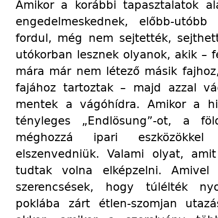
Amikor a korábbi tapasztalatok a
engedelmeskednek, előbb-utóbb
fordul, még nem sejtették, sejthe
utókorban lesznek olyanok, akik –
mára már nem létező másik fajhoz,
fajához tartoztak – majd azzal vá
mentek a vágóhídra. Amikor a hit
tényleges „Endlösung”-ot, a föl
méghozzá ipari eszközökkel t
elszenvedniük. Valami olyat, am
tudtak volna elképzelni. Amivel
szerencsések, hogy túlélték n
poklába zárt étlen-szomjan utazá