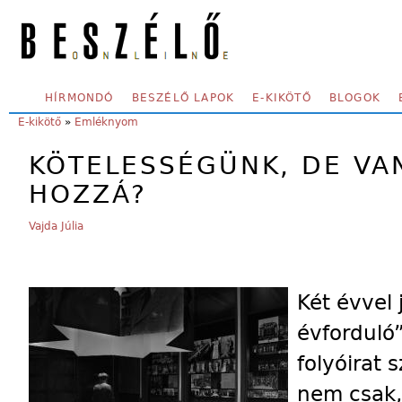
Skip to main content
SECONDARY MENU
HÍRMONDÓ
BESZÉLŐ LAPOK
E-KIKÖTŐ
BLOGOK
YOU ARE HERE:
E-kikötő
»
Emléknyom
KÖTELESSÉGÜNK, DE VA
HOZZÁ?
Vajda Júlia
Két évvel
évforduló”
folyóirat 
nem csak,