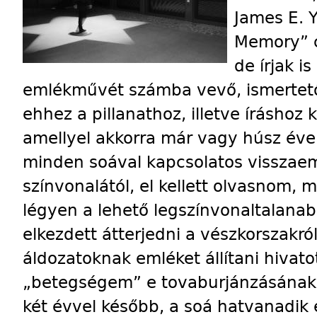
James E. 
Memory” c
de írjak i
emlékművét számba vevő, ismertető
ehhez a pillanathoz, illetve íráshoz
amellyel akkorra már vagy húsz éve
minden soával kapcsolatos visszaem
színvonalától, el kellett olvasnom, m
légyen a lehető legszínvonaltalanab
elkezdett átterjedni a vészkorszakról 
áldozatoknak emléket állítani hivatot
„betegségem” e tovaburjánzásának s
két évvel később, a soá hatvanadik