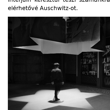
elérhetővé Auschwitz-ot.