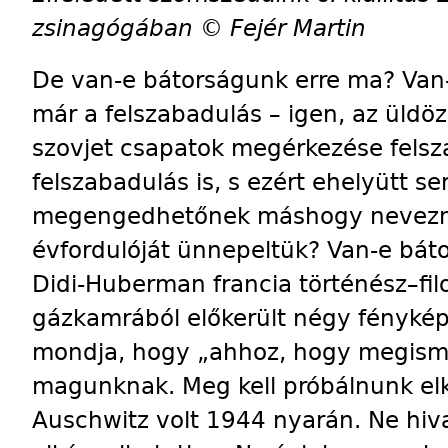
zsinagógában © Fejér Martin
De van-e bátorságunk erre ma? Van-e
már a felszabadulás – igen, az üldö
szovjet csapatok megérkezése felsz
felszabadulás is, s ezért ehelyütt
megengedhetőnek máshogy nevezni 
évfordulóját ünnepeltük? Van-e bát
Didi-Huberman francia történész–fil
gázkamrából előkerült négy fénykép
mondja, hogy „ahhoz, hogy megismer
magunknak. Meg kell próbálnunk elké
Auschwitz volt 1944 nyarán. Ne hiv