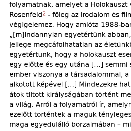
folyamatnak, amelyet a Holokauszt
2
Rosenfeld
- főleg az irodalom és fi
végigelemez. Hogy amióta 1988-ban E
„[m]indannyian egyetértünk abban,
jellege megcáfolhatatlan az életün
egyetértünk, hogy a holokauszt ese
egy előtte és egy utána […] semmi
ember viszonya a társadalommal, a 
alkotott képével […] Mindezekre hatá
átok tiltott királyságában történt m
a világ. Arról a folyamatról ír, amel
ezelőtt történtek a maguk ténylege
maga egyedülálló borzalmában – mi