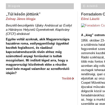
Blogok
E-kikötő
„Túl későn jöttünk”
Forradalom 
Zolnay János blogja
Eörsi László
Beszélő-beszélgetés Ujlaky Andrással az Esélyt
a Hátrányos Helyzetű Gyerekeknek Alapítvány
(CFCF) elnökével
A „kieg” ostrom
Egyike voltál azoknak, akik Magyarországra
1956. október 23-
hazatérve roma, esélyegyenlőségi ügyekkel
a sztálinista hat
kezdtek foglalkozni, és ráadásul
fegyvereket szere
kapcsolatrendszerük révén ehhez még
ostromolni kezdt
számottevő anyagi forrásokat is tudtak
Rádió székházát,
mozgósítani. Mi indított téged arra, hogy a
több más fontos 
magyarországi közéletnek ebbe a részébe
azonban alig volt
vesd bele magad valamikor az ezredforduló
osztagok teheraut
idején?
rendőrségi, ipar
eljutottak az ors
Tovább
Csepel Művekhez 
éjszakai műszakot
dolgozók közül s
forradalmárokhoz.
az, hogy a munk
szemlélte az es