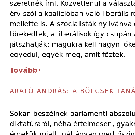
szeretnék írni. Közvetlenül a válas
érv szól a koalícióban való liberális 
mellette is. A szocialisták nyilvánv
törekedtek, a liberálisok így csupán
játszhatják: magukra kell hagyni ő
egyedül, egyék meg, amit főztek.
Tovább
ARATÓ ANDRÁS: A BÖLCSEK TAN
Sokan beszélnek parlamenti abszolu
diktatúráról, néha értelmesen, gya
érdekük miatt, néhányan mert őszin