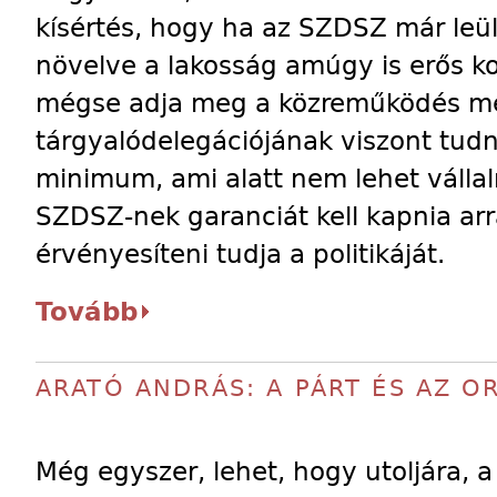
kísértés, hogy ha az SZDSZ már leül
növelve a lakosság amúgy is erős ko
mégse adja meg a közreműködés mél
tárgyalódelegációjának viszont tudni
minimum, ami alatt nem lehet vállal
SZDSZ-nek garanciát kell kapnia ar
érvényesíteni tudja a politikáját.
Tovább
ARATÓ ANDRÁS: A PÁRT ÉS AZ O
Még egyszer, lehet, hogy utoljára, a s