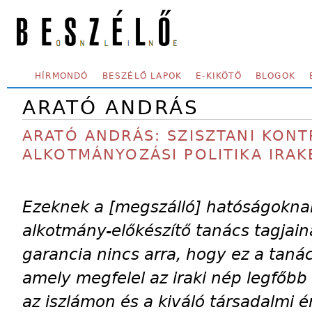
Skip to main content
SECONDARY MENU
HÍRMONDÓ
BESZÉLŐ LAPOK
E-KIKÖTŐ
BLOGOK
ARATÓ ANDRÁS
ARATÓ ANDRÁS: SZISZTANI KONT
ALKOTMÁNYOZÁSI POLITIKA IRA
Ezeknek a [megszálló] hatóságokna
alkotmány-előkészítő tanács tagjai
garancia nincs arra, hogy ez a taná
amely megfelel az iraki nép legfőbb 
az iszlámon és a kiváló társadalmi 