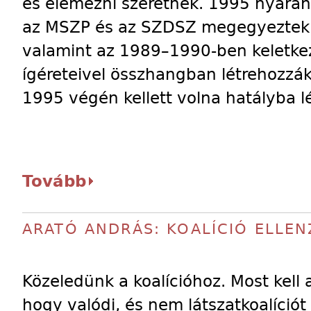
és elemezni szeretnék. 1995 nyarán 
az MSZP és az SZDSZ megegyeztek 
valamint az 1989–1990-ben keletke
ígéreteivel összhangban létrehozzá
1995 végén kellett volna hatályba l
Tovább
ARATÓ ANDRÁS: KOALÍCIÓ ELLEN
Közeledünk a koalícióhoz. Most kell
hogy valódi, és nem látszatkoalíciót