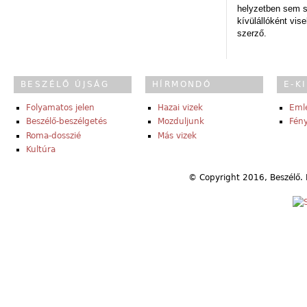
helyzetben sem s
kívülállóként vise
szerző.
BESZÉLŐ ÚJSÁG
HÍRMONDÓ
E-K
Folyamatos jelen
Hazai vizek
Eml
Beszélő-beszélgetés
Mozduljunk
Fény
Roma-dosszié
Más vizek
Kultúra
© Copyright 2016, Beszélő. 