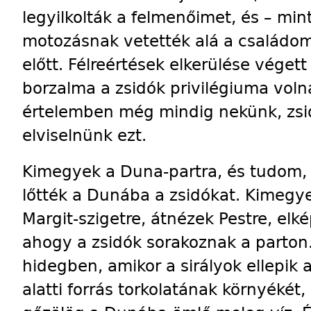
legyilkolták a felmenőimet, és – mint
motozásnak vetették alá a családom
előtt. Félreértések elkerülése vége
borzalma a zsidók privilégiuma voln
értelemben még mindig nekünk, zsi
elviselnünk ezt.
Kimegyek a Duna-partra, és tudom,
lőtték a Dunába a zsidókat. Kimegye
Margit-szigetre, átnézek Pestre, elk
ahogy a zsidók sorakoznak a parton.
hidegben, amikor a sirályok ellepik 
alatti forrás torkolatának környékét,