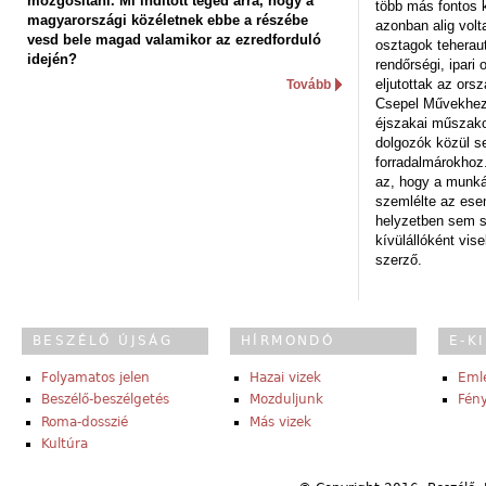
mozgósítani. Mi indított téged arra, hogy a
több más fontos 
magyarországi közéletnek ebbe a részébe
azonban alig volt
vesd bele magad valamikor az ezredforduló
osztagok teheraut
idején?
rendőrségi, ipar
eljutottak az ors
Tovább
Csepel Művekhez 
éjszakai műszakot
dolgozók közül s
forradalmárokhoz.
az, hogy a munk
szemlélte az es
helyzetben sem s
kívülállóként vise
szerző.
BESZÉLŐ ÚJSÁG
HÍRMONDÓ
E-K
Folyamatos jelen
Hazai vizek
Eml
Beszélő-beszélgetés
Mozduljunk
Fény
Roma-dosszié
Más vizek
Kultúra