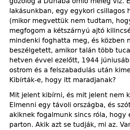
gőzölög a Dunába ömlő meleg víz. É
lakásunkban, egy egykori csillagos
(mikor megvettük nem tudtam, hogy 
megfogom a kétszárnyú ajtó kilincsé
mindenki foghatta meg, és közben mi
beszélgetett, amikor talán több tuca
hetven évvel ezelőtt, 1944 júniusáb
ostrom és a felszabadulás után kime
Kibírták-e, hogy itt maradjanak?
Mit jelent kibírni, és mit jelent nem 
Elmenni egy távoli országba, és szó
akiknek fogalmunk sincs róla, hogy é
parton. Akik azt se tudják, mi az. V