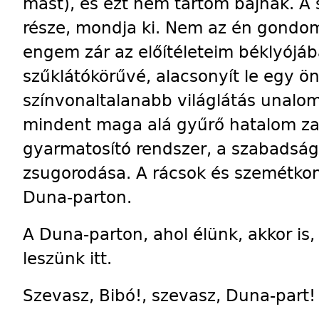
mást), és ezt nem tartom bajnak. A
része, mondja ki. Nem az én gondo
engem zár az előítéleteim béklyójáb
szűklátókörűvé, alacsonyít le egy 
színvonaltalanabb világlátás unalom
mindent maga alá gyűrő hatalom zav
gyarmatosító rendszer, a szabadság 
zsugorodása. A rácsok és szemétkon
Duna-parton.
A Duna-parton, ahol élünk, akkor is
leszünk itt.
Szevasz, Bibó!, szevasz, Duna-part!