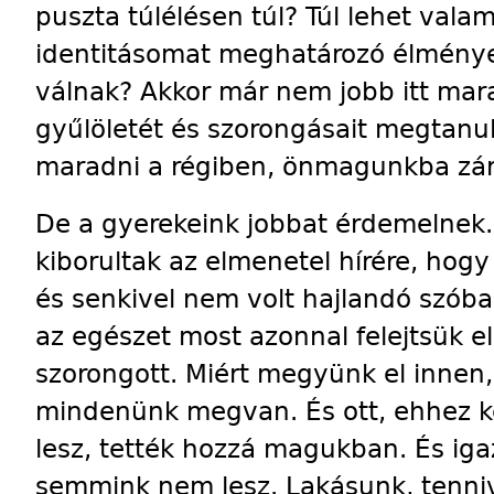
puszta túlélésen túl? Túl lehet valam
identitásomat meghatározó élmény
válnak? Akkor már nem jobb itt mar
gyűlöletét és szorongásait megtanu
maradni a régiben, önmagunkba zá
De a gyerekeink jobbat érdemelnek. 
kiborultak az elmenetel hírére, hogy 
és senkivel nem volt hajlandó szóba 
az egészet most azonnal felejtsük 
szorongott. Miért megyünk el innen, 
mindenünk megvan. És ott, ehhez k
lesz, tették hozzá magukban. És iga
semmink nem lesz. Lakásunk, tenniva