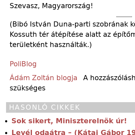
Szevasz, Magyarország!
(Bibó István Duna-parti szobrának k
Kossuth tér átépítése alatt az épít
területként használták.)
PoliBlog
Ádám Zoltán blogja
A hozzászólás
szükséges
HASONLÓ CIKKEK
Sok sikert, Miniszterelnök úr!
Levél odaátra – (Kátai Gábor 1