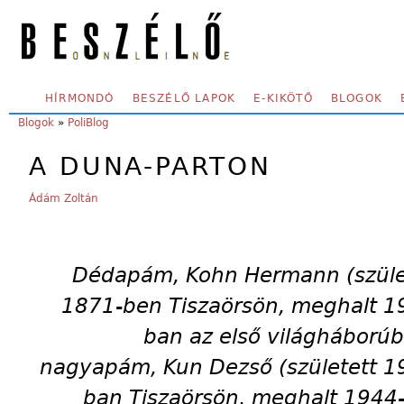
Skip to main content
SECONDARY MENU
HÍRMONDÓ
BESZÉLŐ LAPOK
E-KIKÖTŐ
BLOGOK
YOU ARE HERE:
Blogok
»
PoliBlog
A DUNA-PARTON
Ádám Zoltán
Dédapám, Kohn Hermann (szüle
1871-ben Tiszaörsön, meghalt 1
ban az első világháborúb
nagyapám, Kun Dezső (született 1
ban Tiszaörsön, meghalt 1944