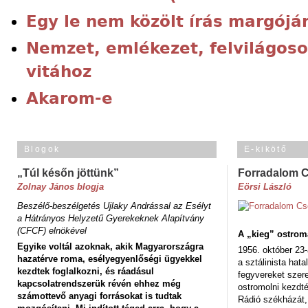
Egy le nem közölt írás margójá
Nemzet, emlékezet, felvilágoso
vitához
Akarom-e
Blogok
E-kikötő
„Túl későn jöttünk”
Forradalom 
Zolnay János blogja
Eörsi László
Beszélő-beszélgetés Ujlaky Andrással az Esélyt
a Hátrányos Helyzetű Gyerekeknek Alapítvány
(CFCF) elnökével
A „kieg” ostrom
Egyike voltál azoknak, akik Magyarországra
1956. október 23-
hazatérve roma, esélyegyenlőségi ügyekkel
a sztálinista hat
kezdtek foglalkozni, és ráadásul
fegyvereket szere
kapcsolatrendszerük révén ehhez még
ostromolni kezdt
számottevő anyagi forrásokat is tudtak
Rádió székházát,