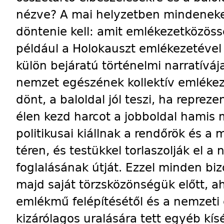
nézve? A mai helyzetben mindenekel
döntenie kell: amit emlékezetközöss
például a Holokauszt emlékezetével 
külön bejáratú történelmi narratíváj
nemzet egészének kollektív emlékeze
dönt, a baloldal jól teszi, ha repreze
élen kezd harcot a jobboldal hamis 
politikusai kiállnak a rendőrök és 
téren, és testükkel torlaszolják el 
foglalásának útját. Ezzel minden bi
majd saját törzsközönségük előtt, 
emlékmű felépítésétől és a nemzeti
kizárólagos uralására tett egyéb kísé