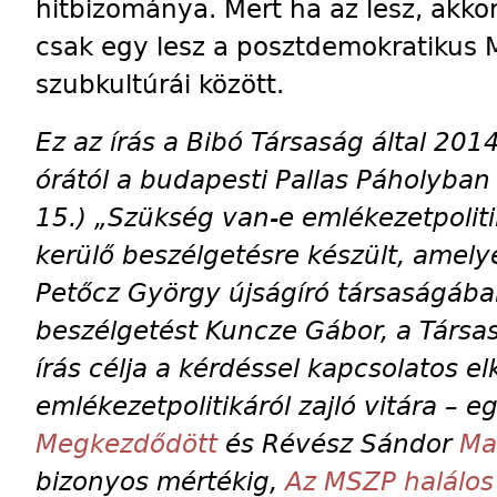
hitbizománya. Mert ha az lesz, akkor
csak egy lesz a posztdemokratikus M
szubkultúrái között.
Ez az írás a Bibó Társaság által 201
órától a budapesti Pallas Páholyban
15.) „Szükség van-e emlékezetpoli
kerülő beszélgetésre készült, amely
Petőcz György újságíró társaságába
beszélgetést Kuncze Gábor, a Társas
írás célja a kérdéssel kapcsolatos 
emlékezetpolitikáról zajló vitára – 
Megkezdődött
és Révész Sándor
Ma
bizonyos mértékig,
Az MSZP halálos