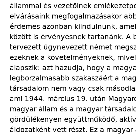
állammal és vezetőinek emlékezetpo
elvárásaink megfogalmazásakor abb
érdemes azonban kiindulnunk, amel
között is érvényesnek tartanánk. A
tervezett úgynevezett német megsz
ezeknek a követelményeknek, mivel
alapszik: azt hazudja, hogy a magy
legborzalmasabb szakaszáért a mag
társadalom nem vagy csak másodlago
ami 1944. március 19. után Magyaro
magyar állam és a magyar társadal
gördülékenyen együttműködő, aktív
áldozatként vett részt. Ez a magyar