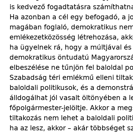
is kedvező fogadtatásra számíthatn
Ha azonban a cél egy befogadó, a jo
magában foglaló, demokratikus nemz
emlékezetközösség létrehozása, akkor
ha ügyelnek rá, hogy a múltjával és
demokratikus öntudatú Magyarorszá
elbeszélése ne tűnjön fel baloldal po
Szabadság téri emlékmű elleni tilta
baloldali politikusok, és a demonstr
álldogálhat jól vasalt öltönyében a 
főpolgármester-jelöltje. Akkor a meg
tiltakozás nem lehet a baloldali poli
ha az lesz, akkor – akár többséget s