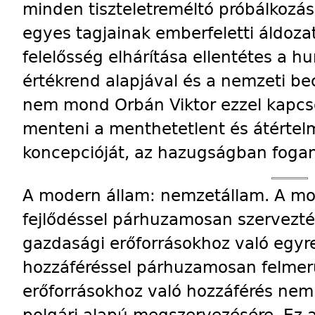
minden tiszteletreméltó próbálkozá
egyes tagjainak emberfeletti áldozat
felelősség elhárítása ellentétes a 
értékrend alapjával és a nemzeti be
nem mond Orbán Viktor ezzel kapcs
menteni a menthetetlent és átértel
koncepcióját, az hazugságban fogan
A modern állam: nemzetállam. A mo
fejlődéssel párhuzamosan szervezt
gazdasági erőforrásokhoz való egyre
hozzáféréssel párhuzamosan felmerül
erőforrásokhoz való hozzáférés nem
polgári alapú megszervezésére. Ez 