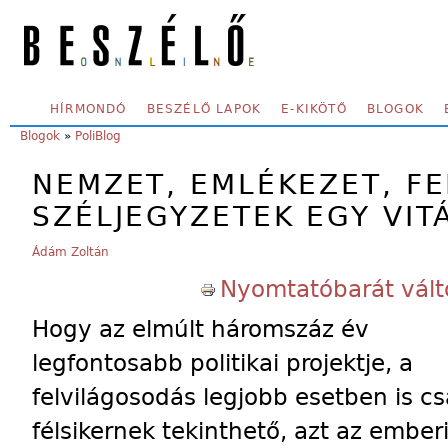
Skip to main content
SECONDARY MENU
HÍRMONDÓ
BESZÉLŐ LAPOK
E-KIKÖTŐ
BLOGOK
YOU ARE HERE:
Blogok
»
PoliBlog
NEMZET, EMLÉKEZET, F
SZÉLJEGYZETEK EGY VIT
Ádám Zoltán
Nyomtatóbarát vált
Hogy az elmúlt háromszáz év
legfontosabb politikai projektje, a
felvilágosodás legjobb esetben is c
félsikernek tekinthető, azt az ember