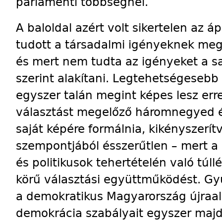
parlamenti többségnél.
A baloldal azért volt sikertelen az á
tudott a társadalmi igényeknek megfe
és mert nem tudta az igényeket a saj
szerint alakítani. Legtehetségesebb
egyszer talán megint képes lesz err
választást megelőző háromnegyed év
saját képére formálnia, kikényszerít
szempontjából ésszerűtlen – mert a 
és politikusok tehertételén való túl
körű választási együttműködést. Gy
a demokratikus Magyarország újraal
demokrácia szabályait egyszer maj