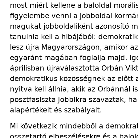
most miért kellene a baloldal morális 
figyelembe venni a jobboldal kormá
magukat jobboldaliként azonosító m
tanulnia kell a hibájából: demokrat
lesz újra Magyarországon, amikor az 
egyaránt magában foglalja majd. Igen
áprilisban újraválasztotta Orbán Vik
demokratikus közösségnek az előtt a
nyitva kell állnia, akik az Orbánnál 
posztfasiszta Jobbikra szavaztak, h
alapértékeit és szabályait.
Mi következik mindebből a demokra
összetartó elbeszélésekre és a balol