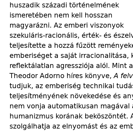
huszadik századi történelmének
ismeretében nem kell hosszan
magyarázni. Az emberi viszonyok
szekuláris-racionális, érték- és ész
teljesítette a hozzá fűzött reménye
emberiséget a saját irracionalitása,
reflektálatlan agressziója alól. Min
Theodor Adorno híres könyve,
A fel
tudjuk, az emberiség technikai tud
teljesítményének növekedése és an
nem vonja automatikusan magával 
humanizmus korának beköszöntét. A 
szolgálhatja az elnyomást és az emb