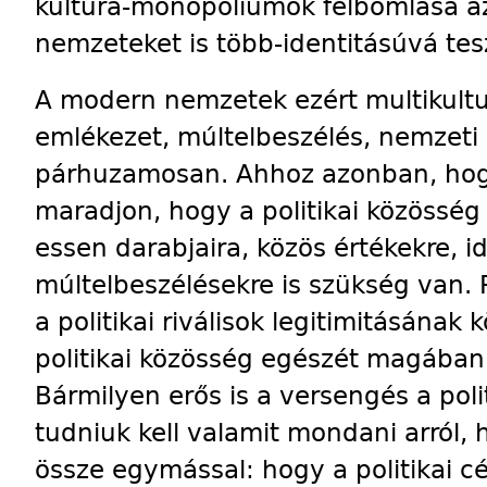
kultúra-monopóliumok felbomlása a
nemzeteket is több-identitásúvá tes
A modern nemzetek ezért multikultur
emlékezet, múltelbeszélés, nemzet
párhuzamosan. Ahhoz azonban, hog
maradjon, hogy a politikai közösség
essen darabjaira, közös értékekre, i
múltelbeszélésekre is szükség van. P
a politikai riválisok legitimitásának
politikai közösség egészét magában 
Bármilyen erős is a versengés a polit
tudniuk kell valamit mondani arról,
össze egymással: hogy a politikai c