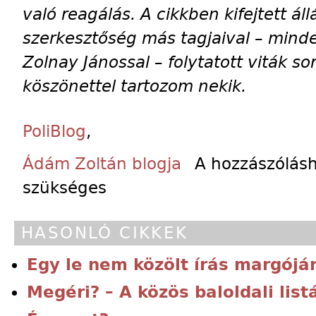
való reagálás. A cikkben kifejtett á
szerkesztőség más tagjaival – mind
Zolnay Jánossal – folytatott viták sor
köszönettel tartozom nekik.
PoliBlog
,
Ádám Zoltán blogja
A hozzászólás
szükséges
HASONLÓ CIKKEK
Egy le nem közölt írás margójá
Megéri? – A közös baloldali list