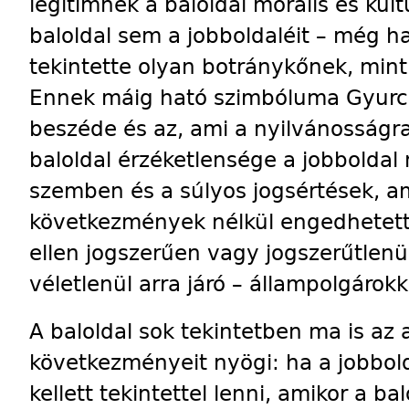
legitimnek a baloldal morális és kult
baloldal sem a jobboldaléit – még h
tekintette olyan botránykőnek, mint 
Ennek máig ható szimbóluma Gyurc
beszéde és az, ami a nyilvánosságra
baloldal érzéketlensége a jobboldal
szemben és a súlyos jogsértések, a
következmények nélkül engedhete
ellen jogszerűen vagy jogszerűtlenü
véletlenül arra járó – állampolgárok
A baloldal sok tekintetben ma is az
következményeit nyögi: ha a jobbol
kellett tekintettel lenni, amikor a ba