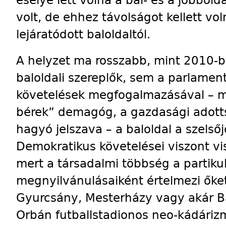
volt, de ehhez távolságot kellett vol
lejáratódott baloldaltól.
A helyzet ma rosszabb, mint 2010-b
baloldali szereplők, sem a parlament
követelések megfogalmazásával – m
bérek” demagóg, a gazdasági adotts
hagyó jelszava – a baloldal a szelső
Demokratikus követelései viszont v
mert a társadalmi többség a partikul
megnyilvánulásaiként értelmezi őket
Gyurcsány, Mesterházy vagy akár Ba
Orbán futballstadionos neo-kádáriz