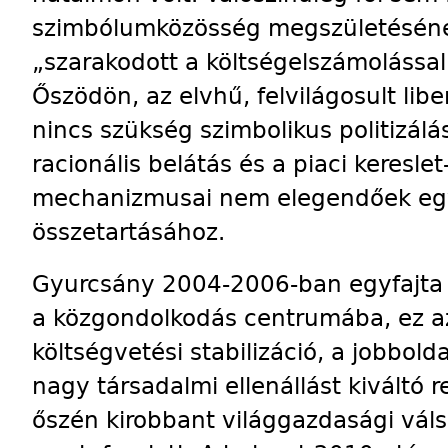
szimbólumközösség megszületésének
„szarakodott a költségelszámoláss
Őszödön, az elvhű, felvilágosult lib
nincs szükség szimbolikus politizál
racionális belátás és a piaci keresle
mechanizmusai nem elegendőek egy 
összetartásához.
Gyurcsány 2004-2006-ban egyfajta m
a közgondolkodás centrumába, ez a
költségvetési stabilizáció, a jobbold
nagy társadalmi ellenállást kiváltó 
őszén kirobbant világgazdasági vál