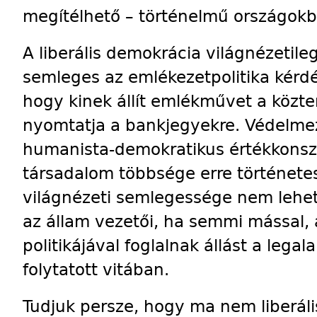
megítélhető – történelmű országokb
A liberális demokrácia világnézetil
semleges az emlékezetpolitika kérdé
hogy kinek állít emlékművet a közte
nyomtatja a bankjegyekre. Védelmezn
humanista-demokratikus értékkonsze
társadalom többsége erre történetes
világnézeti semlegessége nem lehet 
az állam vezetői, ha semmi mással,
politikájával foglalnak állást a lega
folytatott vitában.
Tudjuk persze, hogy ma nem liberál