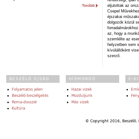
eljutottak az ors
Tovább
Csepel Művekhez 
éjszakai műszakot
dolgozók közül s
forradalmárokhoz.
az, hogy a munk
szemlélte az es
helyzetben sem s
kívülállóként vise
szerző.
BESZÉLŐ ÚJSÁG
HÍRMONDÓ
E-K
Folyamatos jelen
Hazai vizek
Eml
Beszélő-beszélgetés
Mozduljunk
Fény
Roma-dosszié
Más vizek
Kultúra
© Copyright 2016, Beszélő. 