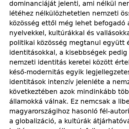
dominanciáját jelenti, ami nélkül ne
létéhez nélkülözhetetlen nemzeti öss
közösség ettől még lehet befogadó 
nyelvekkel, kultúrákkal és vallásokk
politikai közösség megtanul együtt é
identitásokkal, a kisebbségek pedi
nemzeti identitás keretei között érte
késő-modernitás egyik legjellegzete
identitások intenzív jelenléte a ne
következtében azok mindinkább többk
államokká válnak. Ez nemcsak a lib
magyarországihoz hasonló fél-autorit
a globalizáció, a kultúrák átjárhatóv