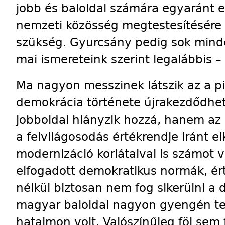
jobb és baloldal számára egyaránt 
nemzeti közösség megtestesítésére k
szükség. Gyurcsány pedig sok minde
mai ismereteink szerint legalábbis 
Ma nagyon messzinek látszik az a pi
demokrácia története újrakezdődhe
jobboldal hiányzik hozzá, hanem az
a felvilágosodás értékrendje iránt el
modernizáció korlátaival is számot v
elfogadott demokratikus normák, ér
nélkül biztosan nem fog sikerülni a 
magyar baloldal nagyon gyengén telj
hatalmon volt. Valószínűleg föl sem