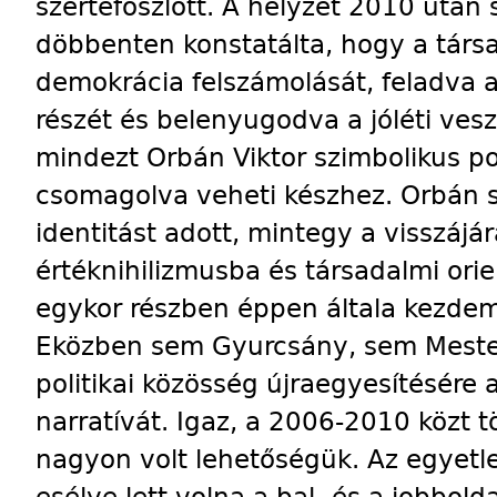
szertefoszlott. A helyzet 2010 után 
döbbenten konstatálta, hogy a társ
demokrácia felszámolását, feladva a 
részét és belenyugodva a jóléti vesz
mindezt Orbán Viktor szimbolikus pol
csomagolva veheti készhez. Orbán 
identitást adott, mintegy a visszájár
értéknihilizmusba és társadalmi orie
egykor részben éppen általa kezdem
Eközben sem Gyurcsány, sem Mester
politikai közösség újraegyesítésére
narratívát. Igaz, a 2006-2010 közt t
nagyon volt lehetőségük. Az egyetle
esélye lett volna a bal- és a jobbol