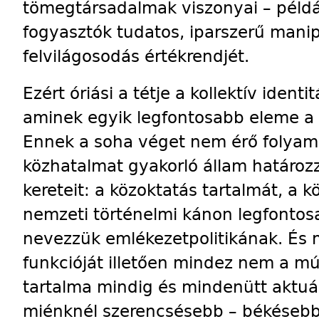
tömegtársadalmak viszonyai – példá
fogyasztók tudatos, iparszerű manip
felvilágosodás értékrendjét.
Ezért óriási a tétje a kollektív identi
aminek egyik legfontosabb eleme a 
Ennek a soha véget nem érő folyam
közhatalmat gyakorló állam határoz
kereteit: a közoktatás tartalmát, a k
nemzeti történelmi kánon legfontos
nevezzük emlékezetpolitikának. És m
funkcióját illetően mindez nem a múl
tartalma mindig és mindenütt aktuálp
miénknél szerencsésebb – békéseb