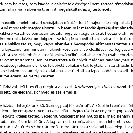
ak sem bevételi, sem kiadási oldaláért felelősséggel nem tartozó társadalom
onnal nyilvánvalóvá vált, amint megalakultak az új testületek.
második emeleti udvari szobájában délután hattól hajnali háromig fel-alá já
ek első mondatát megfogalmazni. A héten már második éjszakájukat álmatla
 cikkére vártak és pontosan tudták, hogy az írásgörcs csak hosszú órák mú
hetnek el a kéziraton dolgozni. Az írásgörcs bénította szerző a föld felé z
és a halálos tét az, hogy vajon sikerül-e a becsapódás előtt visszarántania
m a lapszámé, ám mindenki, akinek köze van a lap előállításához, foglyává v
atát. A korrektorok és a szedők zokszó nélkül vártak, de még csak neheztel
volt az az abroncs, ami összetartotta a felbolydult időben rendhagyóan s
esztőségi ülésein élénk és feldobott politikai viták folytak, ám az aktuális 
rfekcionizmusa, amely szakadatlanul elcsúsztatta a lapot, abból is fakadt,
ek terjedelmi és műfaji kereteit.
á járkálást, leült, és ötig megírta a cikket. A szövevényes közalkalmazott b
s lett, de elegáns, könnyed és szellemes is.
okházban interjúztunk közösen egy „új földesúrral”. A közel hetvenéves férf
enül diplomájának megszerzése előtt – hajították ki az egyetem jogi kará
vel együtt kitelepítették. Segédmunkásként ment nyugdíjba, majd néhány 
 oda, ahol élete kettétört. A jogi karriert természetesen nem lehetett vissz
ktár szántót és 56 hektár erdőt igen: társulva a Svájcból hazatelepült gy
ték el az állattenyésztő vertikum felépítésének sok évre tervezett projektj