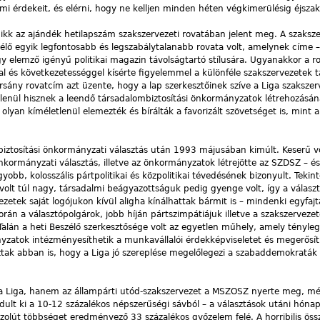
mi érdekeit, és elérni, hogy ne kelljen minden héten végkimerülésig éjsza
ikk az ajándék hetilapszám szakszervezeti rovatában jelent meg. A szaksze
zélő egyik legfontosabb és legszabálytalanabb rovata volt, amelynek címe 
gy elemző igényű politikai magazin távolságtartó stílusára. Ugyanakkor a r
 és következetességgel kísérte figyelemmel a különféle szakszervezetek tá
 harsány rovatcím azt üzente, hogy a lap szerkesztőinek szíve a Liga szakszer
lenül hisznek a leendő társadalombiztosítási önkormányzatok létrehozásá
olyan kíméletlenül elemezték és bírálták a favorizált szövetséget is, mint
biztosítási önkormányzati választás után 1993 májusában kimúlt. Keserű vo
önkormányzati választás, illetve az önkormányzatok létrejötte az SZDSZ – é
yobb, kolosszális pártpolitikai és közpolitikai tévedésének bizonyult. Tekint
olt túl nagy, társadalmi beágyazottságuk pedig gyenge volt, így a választ
zetek saját logójukon kívül aligha kínálhattak bármit is – mindenki egyfajt
rán a választópolgárok, jobb híján pártszimpátiájuk illetve a szakszerveze
alán a heti Beszélő szerkesztősége volt az egyetlen műhely, amely tényleg
yzatok intézményesíthetik a munkavállalói érdekképviseletet és megerősít
ztak abban is, hogy a Liga jó szereplése megelőlegezi a szabaddemokraták 
 a Liga, hanem az állampárti utód-szakszervezet a MSZOSZ nyerte meg, m
ult ki a 10-12 százalékos népszerűségi sávból – a választások utáni hón
bszolút többséget eredményező 33 százalékos győzelem felé. A horribilis ös