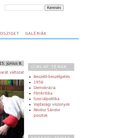
FOSZIGET
GALÉRIÁK
5. június 8.
CÍMLAP TÉMÁK
arát változat
Beszélő-beszélgetés
1956
Demokrácia
Filmkritika
Szociálpolitika
Vajdasági viszonyok
Révész Sándor
posztok