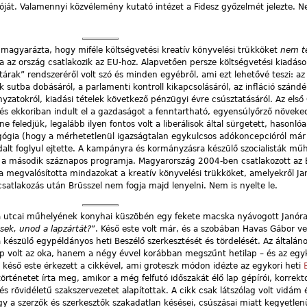
lóját. Valamennyi közvélemény kutató intézet a Fidesz győzelmét jelezte. N
 magyarázta, hogy miféle költségvetési kreatív könyvelési trükköket
nem t
az ország csatlakozik az EU-hoz. Alapvetően persze költségvetési kiadáso
árak” rendszeréről volt szó és minden egyébről, ami ezt lehetővé teszi: a
 sutba dobásáról, a parlamenti kontroll kikapcsolásáról, az infláció szánd
ányzatokról, kiadási tételek következő pénzügyi évre csúsztatásáról. Az első
és ekkoriban indult el a gazdaságot a fenntartható, egyensúlyőrző növeked
ne feledjük, legalább ilyen fontos volt a liberálisok által sürgetett, hasonló
gia (hogy a mérhetetlenül igazságtalan egykulcsos adókoncepcióról már 
ldalt foglyul ejtette. A kampányra és kormányzásra készülő szocialisták m
 és a második száznapos programja. Magyarország 2004-ben csatlakozott az 
 megvalósította mindazokat a kreatív könyvelési trükköket, amelyekről J
satlakozás után Brüsszel nem fogja majd lenyelni. Nem is nyelte le.
Pala utcai műhelyének konyhai küszöbén egy fekete macska nyávogott Janóra
ek, unod a lapzártát?
”. Késő este volt már, és a szobában Havas Gábor ve
 készülő egypéldányos heti Beszélő szerkesztését és tördelését. Az általán
 volt az oka, hanem a négy évvel korábban megszűnt hetilap – és az egyk
nó késő este érkezett a cikkével, ami groteszk módon idézte az egykori heti
 történetet írta meg, amikor a még felfutó időszakát élő lap gépírói, korrekt
 és rövidéletű szakszervezetet alapítottak. A cikk csak látszólag volt vidám 
gy a szerzők és szerkesztők szakadatlan késései, csúszásai miatt kegyetlenü