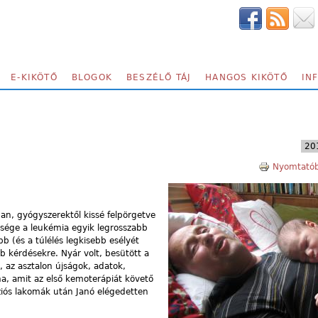
E-KIKÖTŐ
BLOGOK
BESZÉLŐ TÁJ
HANGOS KIKÖTŐ
IN
201
Nyomtatób
ban, gyógyszerektől kissé felpörgetve
sége a leukémia egyik legrosszabb
bb (és a túlélés legkisebb esélyét
bb kérdésekre. Nyár volt, besütött a
 az asztalon újságok, adatok,
na, amit az első kemoterápiát követő
úziós lakomák után Janó elégedetten