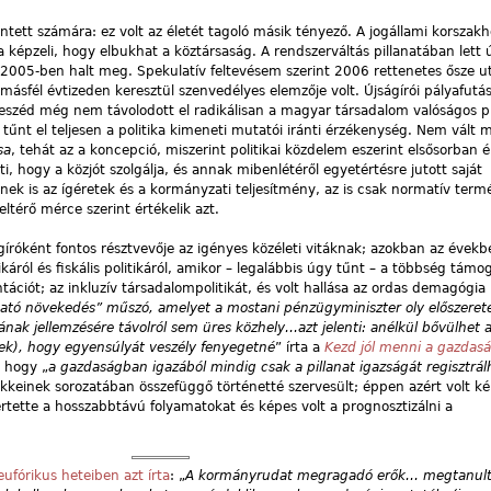
lentett számára: ez volt az életét tagoló másik tényező. A jogállami korsza
ta képzeli, hogy elbukhat a köztársaság. A rendszerváltás pillanatában lett ú
 2005-ben halt meg. Spekulatív feltevésem szerint 2006 rettenetes ősze u
ásfél évtizeden keresztül szenvedélyes elemzője volt. Újságírói pályafutá
beszéd még nem távolodott el radikálisan a magyar társadalom valóságos p
tűnt el teljesen a politika kimeneti mutatói iránti érzékenység. Nem vált 
sa
, tehát az a koncepció, miszerint politikai közdelem eszerint elsősorban 
i, hogy a közjót szolgálja, és annak mibenlétéről egyetértésre jutott saját
k is az ígéretek és a kormányzati teljesítmény, az is csak normatív term
eltérő mérce szerint értékelik azt.
íróként fontos résztvevője az igényes közéleti vitáknak; azokban az évekb
káról és fiskális politikáról, amikor – legalábbis úgy tűnt – a többség támo
ációt; az inkluzív társadalompolitikát, és volt hallása az ordas demagógia
ható növekedés” műszó, amelyet a mostani pénzügyminiszter oly előszeretet
ának jellemzésére távolról sem üres közhely…azt jelenti: anélkül bővülhet 
tek), hogy egyensúlyát veszély fenyegetné
” írta a
Kezd jól menni a gazdas
 hogy „
a gazdaságban igazából mindig csak a pillanat igazságát regisztrál
ikkeinek sorozatában összefüggő történetté szervesült; éppen azért volt k
 értette a hosszabbtávú folyamatokat és képes volt a prognosztizálni a
ufórikus heteiben azt írta
: „
A kormányrudat megragadó erők… megtanult