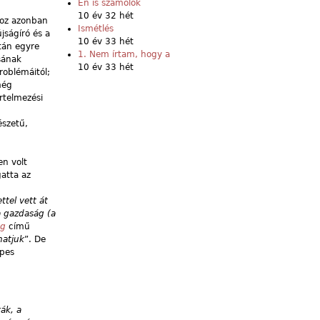
Én is számolok
10 év 32 hét
khoz azonban
Ismétlés
jságíró és a
10 év 33 hét
tán egyre
1. Nem írtam, hogy a
sának
10 év 33 hét
roblémáitól;
még
értelmezési
észetű,
en volt
gatta az
tel vett át
a gazdaság (a
ág
című
hatjuk
”. De
épes
ák, a