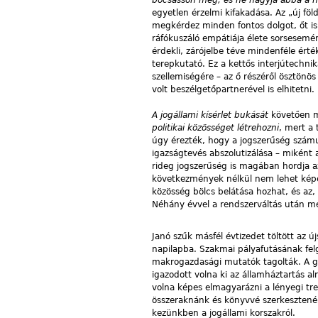
egyetlen érzelmi kifakadása. Az „új föl
megkérdez minden fontos dolgot, őt is
ráfókuszáló empátiája élete sorsesemén
érdekli, zárójelbe téve mindenféle ért
terepkutató. Ez a kettős interjútechnik
szellemiségére – az ő részéről ösztönö
volt beszélgetőpartnerével is elhitetni.
A jogállami kísérlet bukását
követően m
politikai közösséget létrehozni
, mert a 
úgy érezték, hogy a jogszerűség számu
igazságtevés abszolutizálása – miként
rideg jogszerűség is magában hordja az
következmények nélkül nem lehet kép
közösség bölcs belátása hozhat, és az,
Néhány évvel a rendszerváltás után mé
Janó szűk másfél évtizedet töltött az ú
napilapba. Szakmai pályafutásának felg
makrogazdasági mutatók tagolták. A ga
igazodott volna ki az államháztartás a
volna képes elmagyarázni a lényegi tre
összeraknánk és könyvvé szerkesztenénk
kezünkben a jogállami korszakról.