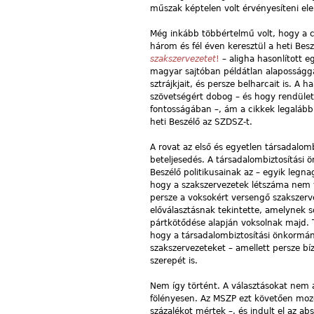
műszak képtelen volt érvényesíteni ele
Még inkább többértelmű volt, hogy a c
három és fél éven keresztül a heti Bes
szakszervezetet
!
– aligha hasonlított e
magyar sajtóban példátlan alapossággal
sztrájkjait, és persze belharcait is. A
szövetségért dobog – és hogy rendület
fontosságában –, ám a cikkek legalább 
heti Beszélő az SZDSZ-t.
A rovat az első és egyetlen társadalom
beteljesedés. A társadalombiztosítási 
Beszélő politikusainak az – egyik legnag
hogy a szakszervezetek létszáma nem v
persze a voksokért versengő szakszerve
előválasztásnak tekintette, amelynek so
pártkötődése alapján voksolnak majd. T
hogy a társadalombiztosítási önkormán
szakszervezeteket – amellett persze bí
szerepét is.
Nem így történt. A választásokat nem
fölényesen. Az MSZP ezt követően mozd
százalékot mértek –, és indult el az a