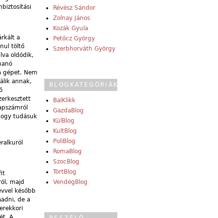
biztosítási
Révész Sándor
Zolnay János
Kozák Gyula
rkált a
Petőcz György
nul töltő
Szerbhorváth György
lva oldódik,
uhanó
 a gépet. Nem
álik annak,
BLOGKATEGÓRIÁK
ő
zerkesztett
BalKlikk
lapszámról
GazdaBlog
 hogy tudásuk
KülBlog
KultBlog
PoliBlog
éralkuról
RomaBlog
SzocBlog
TörtBlog
it
ról, majd
VendégBlog
évvel később
aadni, de a
erekkori
ét. A