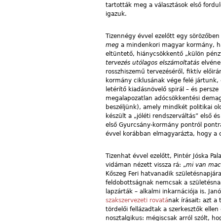
tartották meg a választások első fordu
igazuk.
Tizennégy évvel ezelőtt egy sörözőben
meg
a mindenkori magyar kormány, ha 
eltüntető, hiánycsökkentő „külön pénzt
tervezés utólagos elszámoltatás
elvének
rosszhiszemű tervezéséről, fiktív előir
kormány ciklusának vége felé jártunk, 
letérítő kiadásnövelő spirál – és persze 
megalapozatlan adócsökkentési demagó
beszéljünk), amely mindkét politikai o
készült a „jóléti rendszerváltás” első
első Gyurcsány-kormány pontról pontra
évvel korábban elmagyarázta, hogy a c
Tizenhat évvel ezelőtt, Pintér Jóska 
vidáman nézett vissza rá: „
mi van macs
Kőszeg Feri hatvanadik születésnapjára
feldobottságnak nemcsak a születésnap
lapzárták – alkalmi inkarnációja is. Ja
szakszervezeti rovatá
nak írásait: azt a
tördelői fellázadtak a szerkesztők ellen
nosztalgikus: mégiscsak arról szólt, ho