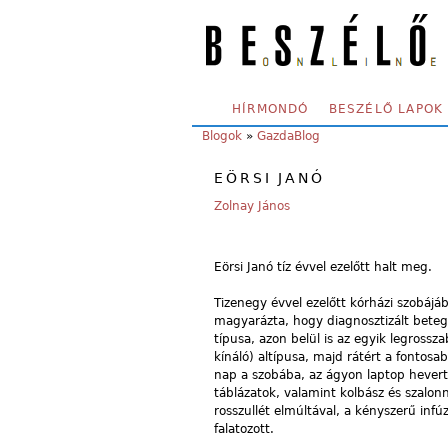
Skip to main content
SECONDARY MENU
HÍRMONDÓ
BESZÉLŐ LAPOK
YOU ARE HERE:
Blogok
»
GazdaBlog
EÖRSI JANÓ
Zolnay János
Eörsi Janó tíz évvel ezelőtt halt meg.
Tizenegy évvel ezelőtt kórházi szobájá
magyarázta, hogy diagnosztizált beteg
típusa, azon belül is az egyik legrossza
kínáló) altípusa, majd rátért a fontosa
nap a szobába, az ágyon laptop hevert,
táblázatok, valamint kolbász és szalon
rosszullét elmúltával, a kényszerű inf
falatozott.