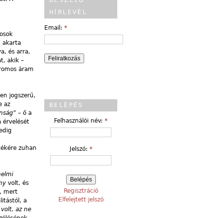
BESZÉLŐ
HÍRLEVÉL
Email:
*
nosok
n akarta
a, és arra,
t, akik –
ktromos áram
en jogszerű,
e az
BELÉPÉS
anság
” – ő a
Felhasználói név:
*
a érvelését
edig
ekékére zuhan
Jelszó:
*
nelmi
ny
volt, és
Regisztráció
, mert
Elfelejtett jelszó
itástól, a
volt, az ne
zélésének