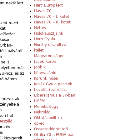
em nekik lett
Harc Európáért
Havas 70
Havas 70 – I. kötet
Havas 70 – II. kötet
ehet majd
Hét év
kat
Holokausztjaink
z
előzetes
Horn Gyula
ékosan
Horthy újratöltve
 Orbán-
Ítélet
ési pályáról
Magyarországon
an
Jacek Kuroń
ne is
Jobbik
űhelyében már
Könyvajánló
EU-hoz, és az
Korunk hősei
anó három
Kozák Gyula posztok
Levéltári zabrálás
Liberalizmus a 3K-ban
 nézve, aki
LMPM
zényelte a
Menekültügy
os
Nekrológ
ori heti
Oktatáspolitika
Beszélő
op-ed
ora és
Összetorlódott idő
és
Ottilia 70 a FUGA-ban
l kizsigerelt