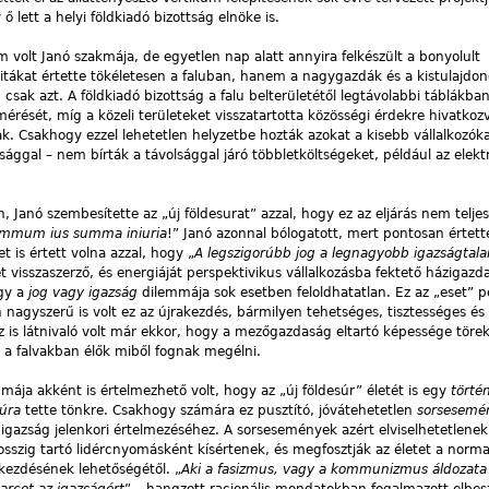
 lett a helyi földkiadó bizottság elnöke is.
volt Janó szakmája, de egyetlen nap alatt annyira felkészült a bonyolult
itákat értette tökéletesen a faluban, hanem a nagygazdák és a kistulajdo
sak azt. A földkiadó bizottság a falu belterületétől legtávolabbi táblákba
mérését, míg a közeli területeket visszatartotta közösségi érdekre hivatkozv
k. Csakhogy ezzel lehetetlen helyzetbe hozták azokat a kisebb vállalkozóka
ággal – nem bírták a távolsággal járó többletköltségeket, például az ele
Janó szembesítette az „új földesurat” azzal, hogy ez az eljárás nem teljes
mmum ius summa iniuria
!” Janó azonnal bólogatott, mert pontosan értett
t is értett volna azzal, hogy „
A legszigorúbb jog a legnagyobb igazságtal
ét visszaszerző, és energiáját perspektivikus vállalkozásba fektető házigazd
ogy a
jog vagy igazság
dilemmája sok esetben feloldhatatlan. Ez az „eset” p
 nagyszerű is volt ez az újrakezdés, bármilyen tehetséges, tisztességes és
 az is látnivaló volt már ekkor, hogy a mezőgazdaság eltartó képessége tör
y a falvakban élők miből fognak megélni.
mája akként is értelmezhető volt, hogy az „új földesúr” életét is egy
törté
túra
tette tönkre. Csakhogy számára ez pusztító, jóvátehetetlen
sorsesemé
igazság jelenkori értelmezéséhez. A sorsesemények azért elviselhetetlenek
hosszig tartó lidércnyomásként kísértenek, és megfosztják az életet a normal
akezdésének lehetőségétől. „
Aki a fasizmus, vagy a kommunizmus áldozata 
arcot az igazságért
” – hangzott racionális mondatokban fogalmazott elbes