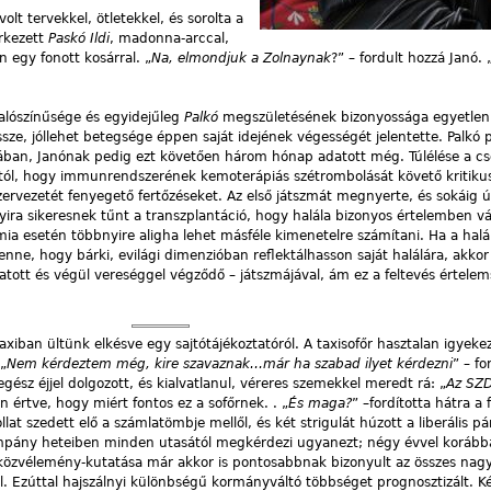
olt tervekkel, ötletekkel, és sorolta a
rkezett
Paskó Ildi
, madonna-arccal,
 egy fonott kosárral. „
Na, elmondjuk a Zolnaynak
?” – fordult hozzá Janó. 
valószínűsége és egyidejűleg
Palkó
megszületésének bizonyossága egyetlen p
ssze, jóllehet betegsége éppen saját idejének végességét jelentette. Palkó
rjában, Janónak pedig ezt követően három hónap adatott még. Túlélése a cs
 attól, hogy immunrendszerének kemoterápiás szétrombolását követő kritiku
szervezetét fenyegető fertőzéseket. Az első játszmát megnyerte, és sokáig 
ra sikeresnek tűnt a transzplantáció, hogy halála bizonyos értelemben vár
mia esetén többnyire aligha lehet másféle kimenetelre számítani. Ha a hal
lenne, hogy bárki, evilági dimenzióban reflektálhasson saját halálára, akko
ytatott és végül vereséggel végződő – játszmájával, ám ez a feltevés értele
axiban ültünk elkésve egy sajtótájékoztatóról. A taxisofőr hasztalan igyeke
„
Nem kérdeztem még, kire szavaznak…már ha szabad ilyet kérdezni
” – fo
egész éjjel dolgozott, és kialvatlanul, véreres szemekkel meredt rá: „
Az SZD
 értve, hogy miért fontos ez a sofőrnek. . „
És maga?
” –fordította hátra a 
ollat szedett elő a számlatömbje mellől, és két strigulát húzott a liberális p
mpány heteiben minden utasától megkérdezi ugyanezt; négy évvel korább
i közvélemény-kutatása már akkor is pontosabbnak bizonyult az összes nag
l. Ezúttal hajszálnyi különbségű kormányváltó többséget prognosztizált. K