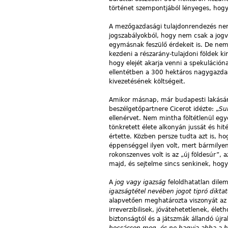
történet szempontjából lényeges, hogy ő
A mezőgazdasági tulajdonrendezés nem 
jogszabályokból, hogy nem csak a jogv
egymásnak feszülő érdekeit is. De nem c
kezdeni a részarány-tulajdoni földek ki
hogy elejét akarja venni a spekulációna
ellentétben a 300 hektáros nagygazdas
kivezetésének költségeit.
Amikor másnap, már budapesti lakásán, 
beszélgetőpartnere Cicerot idézte: „
Su
ellenérvet. Nem mintha föltétlenül egye
tönkretett élete alkonyán jussát és hit
értette. Közben persze tudta azt is, h
éppenséggel ilyen volt, mert bármilyen
rokonszenves volt is az „új földesúr”,
majd, és sejtelme sincs senkinek, hog
A
jog vagy igazság
feloldhatatlan dilem
igazságtétel nevében jogot tipró dikta
alapvetően meghatározta viszonyát az 
irreverzibilisek, jóvátehetetlenek, élet
biztonságtól és a játszmák állandó újr
bocsásson meg, és ne hagyja abba a h