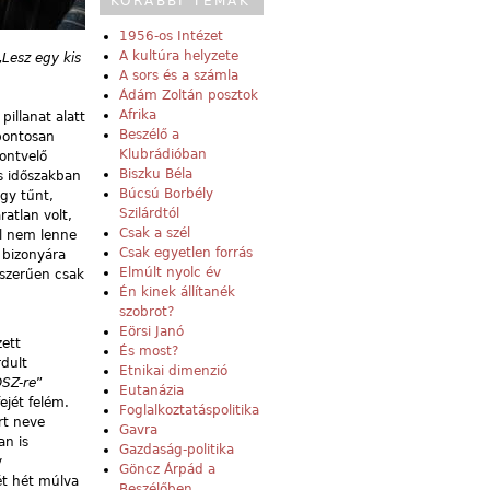
KORÁBBI TÉMÁK
1956-os Intézet
A kultúra helyzete
„
Lesz egy kis
A sors és a számla
Ádám Zoltán posztok
Afrika
illanat alatt
Beszélő a
 pontosan
Klubrádióban
ontvelő
Biszku Béla
s időszakban
Búcsú Borbély
úgy tűnt,
Szilárdtól
atlan volt,
Csak a szél
ál nem lenne
Csak egyetlen forrás
r bizonyára
Elmúlt nyolc év
mszerűen csak
Én kinek állítanék
szobrot?
Eörsi Janó
zett
És most?
rdult
Etnikai dimenzió
SZ-re
”
Eutanázia
fejét felém.
Foglalkoztatáspolitika
árt neve
Gavra
an is
Gazdaság-politika
y
Göncz Árpád a
ét hét múlva
Beszélőben