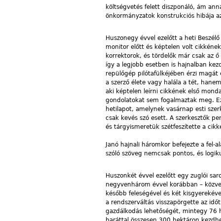
költségvetés felett diszponáló, ám ann
önkormányzatok konstrukciós hibája az
Huszonegy évvel ezelőtt a heti Beszélő 
monitor előtt és képtelen volt cikkén
korrektorok, és tördelők már csak az ő
így a legjobb esetben is hajnalban kezd
repülőgép pilótafülkéjében érzi magát 
a szerző élete vagy halála a tét, hane
aki képtelen leírni cikkének első mond
gondolatokat sem fogalmaztak meg. Ez 
hetilapot, amelynek vasárnap esti szerk
csak kevés szó esett. A szerkesztők pe
és tárgyismeretük szétfeszítette a cikk
Janó hajnali háromkor befejezte a fel-al
szóló szöveg nemcsak pontos, és logiku
Huszonkét évvel ezelőtt egy zuglói sar
negyvenhárom évvel korábban – közvetl
később feleségével és két kisgyereké
a rendszerváltás visszapörgette az időt
gazdálkodás lehetőségét, mintegy 76 he
baráttal összesen 300 hektáron kezdhet