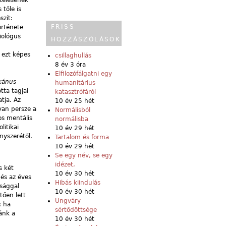
 tőle is
zít:
FRISS
örténete
iológus
HOZZÁSZÓLÁSOK
 ezt képes
csillaghullás
8 év 3 óra
Elfilozófálgatni egy
ikánus
humanitárius
tta tagjai
katasztrófáról
tja. Az
10 év 25 hét
yan persze a
Normálisból
os mentális
normálisba
litikai
10 év 29 hét
nyszerétől.
Tartalom és forma
10 év 29 hét
Se egy név, se egy
idézet,
s két
10 év 30 hét
 és az éves
Hibás kiindulás
nsággal
10 év 30 hét
tően lett
Ungváry
: ha
sértődöttsége
ánk a
10 év 30 hét