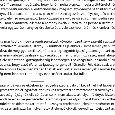
desúr” azonnal megérezte, hogy Janó – noha elemezni fogja a történetet, és
 szembesíti minden ellentmondással – mégsem szokványos sajtóinterjút kés
yével kapcsolatban totális, és
in situ
kizárólag az ő személyissége és élett
ékelő, elemző mozzanatot. Janó közgazdász volt és újságíró, nem pedig szoc
a – ami olyannyira jellemző a Kemény iskola kutatóira, és persze a Beszélő
s volt: egyszerűen tényleg érdekelte őt a vele szemben ülő másik ember, és
a már tudjuk, hogy a rendszerváltást követően azért
sem
sikerült republ
társadalom különféle, szörnyű – múltbéli és jelenkori – sorsesemények sújto
kra, de még gyerekeik számára is a legnagyobb igazságtalanságot tartoga
 az erény abszolutizálása – szükségképpen rémuralomhoz vezet, mint ahog
 elviselhetetlen igazságtalanság lehetőségét. Csakhogy földi halandó súly
es arra, hogy
saját életének
igazsághorgonyait fölszedje. Feloldást csak a po
 ha a polisz tagjai megszabadíthatják életüket a sorsesemények szörnyű ké
g nem lehetett tudni, hogy ez a kísérlet kudarcba fullad.
jságírói pályán és eközben jó negyedszázadra való cikket írt két hetilapba é
yorsított idejét egyrészt az éves költségvetési és zárszámadási törvények,
zdasági újságírók elit céhében senki nem akadt, aki olyan fölényes bizto
lrendszereinek végeérhetetlen számoszlopain és olyan plasztikusan és érthe
ndeket és dilemmákat, mint ő. Bizonyos értelemben jelenkor-történetet írt
 az államháztartási folyamatokat elemző cikkeit, egyedi szintézist tartan