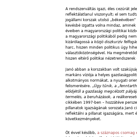
A rendszerváltás igazi, éles cezúrát je
reflektálatlanul viszonyult; el sem tud
jogállami korszak utolsó „békeévében”
kevésbé izgatta volna mindaz, aminek m
éveiben a magyarországi politikai köz
a magyarországi politikából pedig nem 
kizárólagossá a
közjó diszkurzív felfogá
harc, hiszen minden politikus úgy hihet
választóközönségével. Ha megméretődne
hiszen eltérő politikai nézetrendszerek 
Janó abban a korszakban volt szakújság
markáns víziója a helyes gazdaságpoliti
alkotmányos normákat, a nyugati orient
felismerésére. „
Úgy tűnik, a „fenntart
elődjétől a gazdaság megcélzott pályáj
termelés, a beruházások, a reálkerese
cikkében 1997-ben – hozzátéve persze
pillanatok igazságának sorozata Janó c
reflektálni a pillanat igazságára, mert
következményeket.
Öt évvel később,
a száznapos csomag e