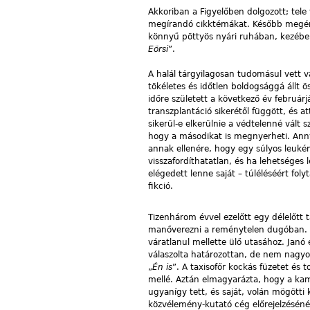
Akkoriban a Figyelőben dolgozott; tele v
megírandó cikktémákat. Később megé
könnyű pöttyös nyári ruhában, kezében
Eörsi
”.
A halál tárgyilagosan tudomásul vett 
tökéletes és időtlen boldogsággá állt ö
időre született a következő év februá
transzplantáció sikerétől függött, és
sikerül-e elkerülnie a védtelenné vált 
hogy a másodikat is megnyerheti. Annyi
annak ellenére, hogy egy súlyos leuké
visszafordíthatatlan, és ha lehetséges 
elégedett lenne saját – túléléséért fol
fikció.
Tizenhárom évvel ezelőtt egy délelőtt t
manőverezni a reménytelen dugóban. 
váratlanul mellette ülő utasához. Janó 
válaszolta határozottan, de nem nagyon
„
Én is
”. A taxisofőr kockás füzetet és t
mellé. Aztán elmagyarázta, hogy a ka
ugyanígy tett, és saját, volán mögött
közvélemény-kutató cég előrejelzéséné