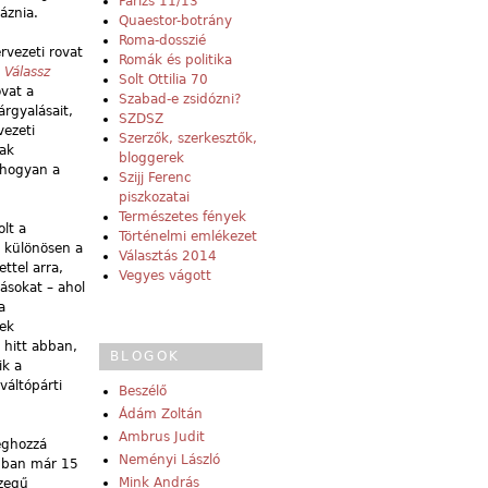
Párizs 11/13
káznia.
Quaestor-botrány
Roma-dosszié
rvezeti rovat
Romák és politika
–
Válassz
Solt Ottilia 70
ovat a
Szabad-e zsidózni?
rgyalásait,
SZDSZ
vezeti
Szerzők, szerkesztők,
nak
bloggerek
 ahogyan a
Szijj Ferenc
piszkozatai
Természetes fények
lt a
Történelmi emlékezet
s különösen a
Választás 2014
ettel arra,
Vegyes vágott
ásokat – ahol
a
tek
 hitt abban,
BLOGOK
ik a
váltópárti
Beszélő
Ádám Zoltán
Ambrus Judit
éghozzá
Neményi László
apban már 15
Mink András
szegű