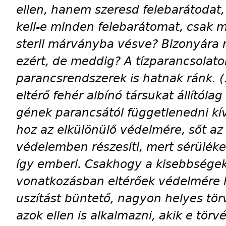
ellen, hanem szeresd felebarátodat
kell-e minden felebarátomat, csak 
steril márványba vésve? Bizonyára 
ezért, de meddig? A tízparancsolato
parancsrendszerek is hatnak ránk. (
eltérő fehér albínó társukat állítólag
gének parancsától függetlenedni kí
hoz az elkülönülő védelmére, sőt az
védelemben részesíti, mert sérüléke
így emberi. Csakhogy a kisebbségek
vonatkozásban eltérőek védelmére h
uszítást büntető, nagyon helyes tö
azok ellen is alkalmazni, akik e tö