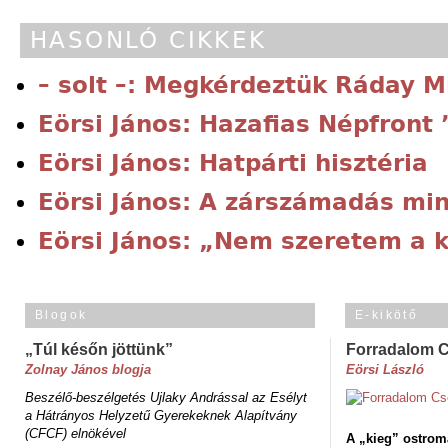
HASONLÓ CIKKEK
– solt –: Megkérdeztük Ráday M
Eörsi János: Hazafias Népfront 
Eörsi János: Hatpárti hisztéria
Eörsi János: A zárszámadás mint
Eörsi János: „Nem szeretem a 
Blogok
E-kikötő
„Túl későn jöttünk”
Forradalom 
Zolnay János blogja
Eörsi László
Beszélő-beszélgetés Ujlaky Andrással az Esélyt
a Hátrányos Helyzetű Gyerekeknek Alapítvány
(CFCF) elnökével
A „kieg” ostrom