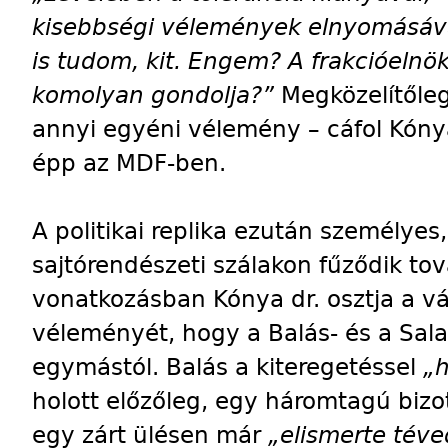
kisebbségi vélemények elnyomásáva
is tudom, kit. Engem? A frakcióelnök
komolyan gondolja?”
Megközelítőle
annyi egyéni vélemény – cáfol Kónya 
épp az MDF-ben.
A politikai replika ezután személyes
sajtórendészeti szálakon fűződik to
vonatkozásban Kónya dr. osztja a v
véleményét, hogy a Balás- és a Sal
egymástól. Balás a kiteregetéssel
„h
holott előzőleg, egy háromtagú bizo
egy zárt ülésen már
„elismerte tév