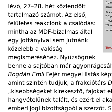
frak
lévő, 27–28. hét közlendőit
elmo
is v
tartalmazó számot. Az első,
figy
hiva
felületes reakciónk a csalódás:
frak
tart
mintha az MDF-bizalmas által
egy jottányival sem jutnánk
közelebb a valóság
Tov
megismeréséhez. Nyüzsögnek
benne a sajtóban már agyonrágcsált
Bogdán Emil
Fejér megyei listás kép
amint szintén tudjuk, a frakciótárs
D
„kisebbségeket kirekesztő, fajokat el
hangvételűnek talált, és ezért el aka
emberi jogi bizottságból a szerzőt. 