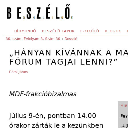
Skip to main content
SECONDARY MENU
HÍRMONDÓ
BESZÉLŐ LAPOK
E-KIKÖTŐ
BLOGOK
YOU ARE HERE:
30. szám, Évfolyam 3, Szám 30
»
Dosszié
„HÁNYAN KÍVÁNNAK A M
FÓRUM TAGJAI LENNI?”
Eörsi János
MDF-frakcióbizalmas
MIÉ
Július 9-én, pontban 14.00
Egy
órakor zárták le a kezünkben
„A [