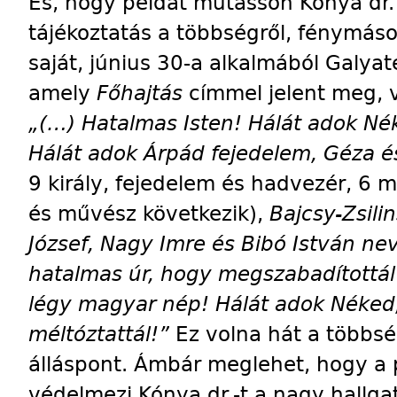
És, hogy példát mutasson Kónya dr. a
tájékoztatás a többségről, fénymásol
saját, június 30-a alkalmából Galyat
amely
Főhajtás
címmel jelent meg, v
„(…) Hatalmas Isten! Hálát adok 
Hálát adok Árpád fejedelem, Géza 
9 király, fejedelem és hadvezér, 6 mú
és művész következik),
Bajcsy-Zsili
József, Nagy Imre és
B
ibó István ne
hatalmas úr, hogy megszabadítottál 
légy magyar nép! Hálát adok Néke
méltóztattál!”
Ez volna hát a többsé
álláspont. Ámbár meglehet, hogy a 
védelmezi Kónya dr.-t a nagy hallga