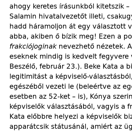
ahogy keretes írásunkból kitetszik –
Salamin hivatalvezetőt illeti, csaku
hadd háramoljon át egy választott 
abba, akiben ő bízik meg! Ezen a p
frakciójoginak
nevezhető nézetek. A 
eseknek mindig is kedvelt fegyvere 
Beszélő, február 23.). Beke Kata a b
legitimitást a képviselő-választásbó
egészéből vezeti le (beleértve az e
esetben az 52-ket – is), Kónya szerin
képviselők választásából, vagyis a 
Kata előbbre helyezi a képviselők b
apparátcsik státusánál, amiért az ü