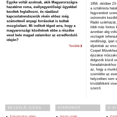
Egyike voltál azoknak, akik Magyarországra
1956. október 23-
hazatérve roma, esélyegyenlőségi ügyekkel
a sztálinista hat
kezdtek foglalkozni, és ráadásul
fegyvereket szere
kapcsolatrendszerük révén ehhez még
ostromolni kezdt
számottevő anyagi forrásokat is tudtak
Rádió székházát,
mozgósítani. Mi indított téged arra, hogy a
több más fontos 
magyarországi közéletnek ebbe a részébe
azonban alig volt
vesd bele magad valamikor az ezredforduló
osztagok teheraut
idején?
rendőrségi, ipar
eljutottak az ors
Tovább
Csepel Művekhez 
éjszakai műszakot
dolgozók közül s
forradalmárokhoz.
az, hogy a munk
szemlélte az es
helyzetben sem s
kívülállóként vise
szerző.
BESZÉLŐ ÚJSÁG
HÍRMONDÓ
E-K
Folyamatos jelen
Hazai vizek
Eml