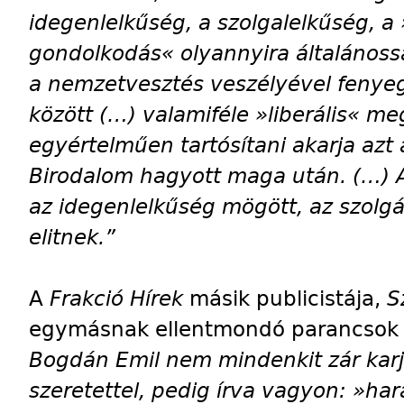
idegenlelkűség, a szolgalelkűség, 
gondolkodás« olyannyira általánossá
a nemzetvesztés veszélyével fenyeg
között (…) valamiféle »liberális« me
egyértelműen tartósítani akarja azt 
Birodalom hagyott maga után. (…) A
az idegenlelkűség mögött, az szolg
elitnek.”
A
Frakció Hírek
másik publicistája,
S
egymásnak ellentmondó parancsok k
Bogdán Emil nem mindenkit zár karj
szeretettel, pedig írva vagyon: »har