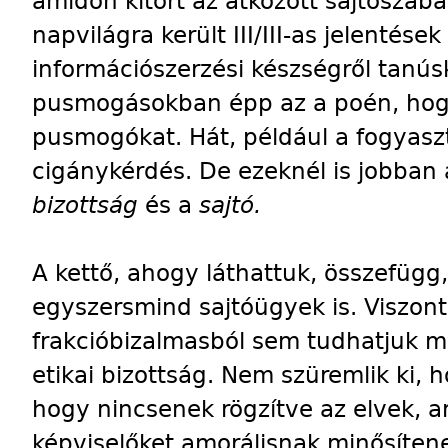
amidőn kitört az átkozott sajtószab
napvilágra került III/III-as jelentése
információszerzési készségről tanú
pusmogásokban épp az a poén, hogy
pusmogókat. Hát, például a fogyas
cigánykérdés. De ezeknél is jobban
bizottság
és a
sajtó.
A kettő, ahogy láthattuk, összefügg,
egyszersmind sajtóügyek is. Viszont 
frakcióbizalmasból sem tudhatjuk m
etikai bizottság. Nem szüremlik ki, ho
hogy nincsenek rögzítve az elvek, a
képviselőket amorálisnak minősíten