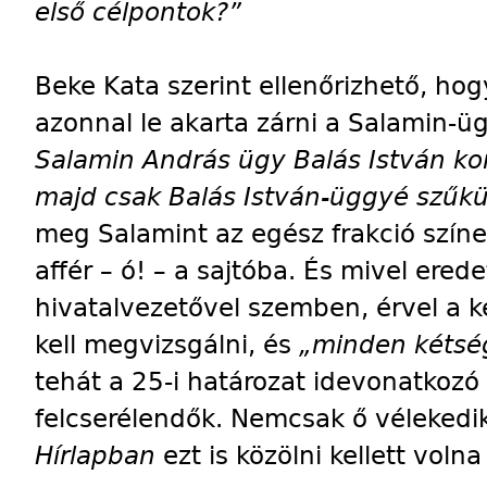
első célpontok?”
Beke Kata szerint ellenőrizhető, hog
azonnal le akarta zárni a Salamin-
Salamin András ügy Balás István ko
majd csak Balás István-üggyé szűkül
meg Salamint az egész frakció színe 
affér – ó! – a sajtóba. És mivel erede
hivatalvezetővel szemben, érvel a k
kell megvizsgálni, és
„minden kétség
tehát a 25-i határozat idevonatkozó
felcserélendők. Nemcsak ő vélekedik
Hírlapban
ezt is közölni kellett voln