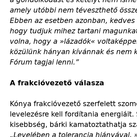
amely utóbbi nem téveszthető össze 
Ebben az esetben azonban, kedves I
hogy tudjuk mihez tartani magunkat.
volna, hogy a »lázadók« voltaképpe
közülünk hányan kívánnak és nem 
Fórum tagjai lenni.”
A frakcióvezető válasza
Kónya frakcióvezető szerfelett szo
levelezésre kell fordítania energiáit.
kisebbség, bárki kamatoztathatja sz
„Levelében a tolerancia hiányával, 