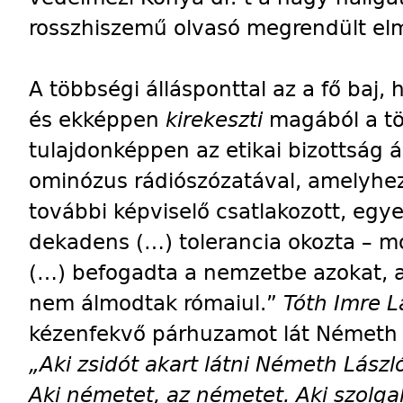
rosszhiszemű olvasó megrendült elme
A többségi állásponttal az a fő baj,
és ekképpen
kirekeszti
magából a tö
tulajdonképpen az etikai bizottság 
ominózus rádiószózatával, amelyhez
további képviselő csatlakozott, egy
dekadens (…) tolerancia okozta – m
(…) befogadta a nemzetbe azokat,
nem álmodtak rómaiul.”
Tóth Imre L
kézenfekvő párhuzamot lát Németh L
„Aki zsidót akart látni Németh Lászl
Aki németet, az németet. Aki szolgal