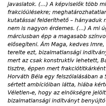
javaslatok. (…) A képviselők több mi
frakcióülésekre; meghatározhatatl
kutatással felderíthető – hányaduk 
nem is nagyon érdemes. (…) A mi 
márciusban épp a magasabb színvon
elősegíteni. Ám Maga, kedves Imre,
terelte ezt, bizalmatlansági indítvá
mert az csak konstruktív lehetett, Ba
tisztre, éppen mert frakciótitkárkén
Horváth Béla egy felszólalásában a 
sértett ambícióiban látta, hiába ké
Véletlen-e, hogy az elnökségre jelölt
bizalmatlansági indítványt benyújtó