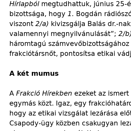
Hírlapból
megtudhattuk, június 25-én
bizottsága, hogy
1.
Bogdán rádiószó
viszont
2/a)
kivizsgálja Balás dr.-na
valamennyi megnyilvánulását”;
2/b
háromtagú számvevőbizottságához 
frakciótársnőt, pontosítsa etikai v
A két mumus
A
Frakció Hírekben
ezeket az ismert
egymás közt. Igaz, egy frakcióhatáro
hogy az etikai vizsgálat lezárása el
Csapody-ügy közben csakugyan lezár