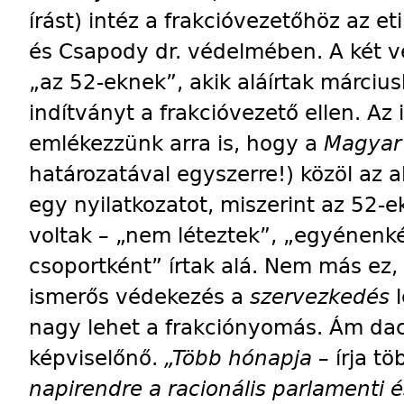
írást) intéz a frakcióvezetőhöz az et
és Csapody dr. védelmében. A két vé
„az 52-eknek”, akik aláírtak márciu
indítványt a frakcióvezető ellen. Az
emlékezzünk arra is, hogy a
Magyar
határozatával egyszerre!) közöl az a
egy
nyilatkozatot, miszerint az 52-e
voltak – „nem léteztek”, „egyénen
csoportként” írtak alá. Nem más ez, 
ismerős védekezés a
szervezkedés
nagy lehet a frakciónyomás. Ám dac
képviselőnő.
„Több hónapja
–
írja t
napirendre a racionális parlamenti 