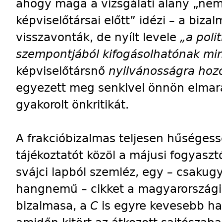
ahogy maga a vizsgálati alany „ne
képviselőtársai előtt” idézi – a biza
visszavonták, de nyílt levele
„a poli
szempontjából kifogásolhatónak mi
képviselőtársnő
nyilvánosságra hoz
egyezett meg senkivel önnön elmar
gyakorolt önkritikát.
A frakcióbizalmas teljesen hűséges
tájékoztatót közöl a májusi fogyasz
svájci lapból szemléz, egy – csaku
hangnemű – cikket a magyarországi 
bizalmasa, a
C
is egyre kevesebb has