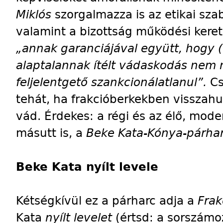
Miklós
szorgalmazza is az etikai sza
valamint a bizottság működési kere
„annak garanciájával együtt, hogy (
alaptalannak ítélt vádaskodás nem 
feljelentgető szankcionálatlanul”.
Cs
tehát, ha frakcióberkekben visszahul
vád. Érdekes: a régi és az élő, mod
másutt is, a
Beke Kata-Kónya-párha
Beke Kata nyílt levele
Kétségkívül ez a párharc adja a
Frak
Kata
nyílt levelet
(értsd: a sorszámo