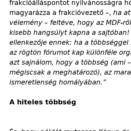
frakcióálláspontot nyilvánosságra h
magyarázza a frakcióvezető –,
ha at
vélemény – feltéve, hogy az MDF-ről
kisebb hangsúlyt kapna a sajtóban!
ellenkezője ennek: ha a többséggel
az rögtön fórumot kap különféle o
azt sajnálom, hogy a többség (ami 
mégiscsak a meghatározó), az mara
ismeretlenség homályában.”
A hiteles többség