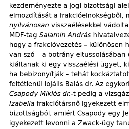
kezdeményezte a jogi bizottsági ale
elmozdítását a frakcióelnökségből, 
nyilvánosan
visszaélésekkel vádolta
MDF-tag
Salamin András
hivatalveze
hogy a frakcióvezetés – különösen 
van szó – a botrány eltussolásában 
kiáltanak ki egy visszaélési ügyet, 
ha bebizonyítják – tehát kockáztat
feltétlenül lojális Balás dr. Az egyk
Csapody Miklós dr.
-t pedig a vizsgá
Izabella
frakciótársnő igyekezett elm
bizottságból, amiért Csapody egy J
igyekezett levonni a Zwack-ügy tan