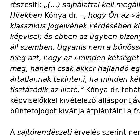
részesíti:
„(…) sajnálattal kell megá
Hírekben
Kónya dr. –,
hogy Ön az »á
klasszikus jogelvének kérdésében ki
képvisel; és ebben az ügyben bizony
áll szemben. Ugyanis nem a bűnöss
meg azt, hogy az »minden kétséget
meg, hanem csak akkor hajlandó eg
ártatlannak tekinteni, ha minden k
tisztázódik az illető.”
Kónya dr. tehát
képviselőkkel kivételező álláspontjá
büntetőjogot kívánja átplántálni a f
A
sajtórendészeti
érvelés szerint n