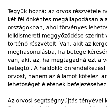
Tegyük hozzá: az orvos részvétele 
két fél önkéntes megállapodásán al
országokban, ahol törvényes lehető
lelkiismereti meggyőződése szerint 
történő részvételt. Van, akit az kerg
meghasonulásba, ha betege kérésére
van, akit az, ha megtagadná ezt a v
betegtől. A haldokló önrendelkezési
orvost, hanem az államot kötelezi ar
lehetőséget életének befejezéséhez
Az orvosi segítségnyújtás tényével 