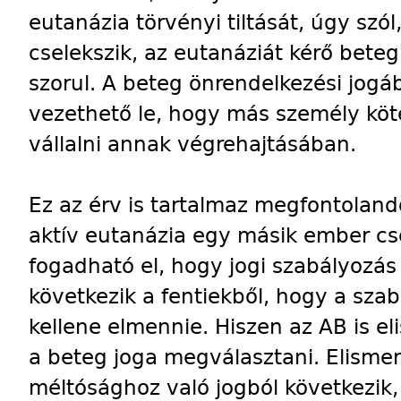
eutanázia törvényi tiltását, úgy sz
cselekszik, az eutanáziát kérő bete
szorul. A beteg önrendelkezési jogá
vezethető le, hogy más személy köt
vállalni annak végrehajtásában.
Ez az érv is tartalmaz megfontolan
aktív eutanázia egy másik ember cs
fogadható el, hogy jogi szabályozás
következik a fentiekből, hogy a szabá
kellene elmennie. Hiszen az AB is el
a beteg joga megválasztani. Elismer
méltósághoz való jogból következik,