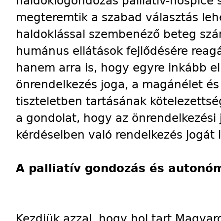
haldoklógondozás palliatív-hospice
megteremtik a szabad választás leh
haldoklással szembenéző beteg sz
humánus ellátások fejlődésére reag
hanem arra is, hogy egyre inkább el
önrendelkezés joga, a magánélet és
tiszteletben tartásának kötelezetts
a gondolat, hogy az önrendelkezési j
kérdéseiben való rendelkezés jogát 
A palliatív gondozás és autonó
Kezdjük azzal, hogy hol tart Magy