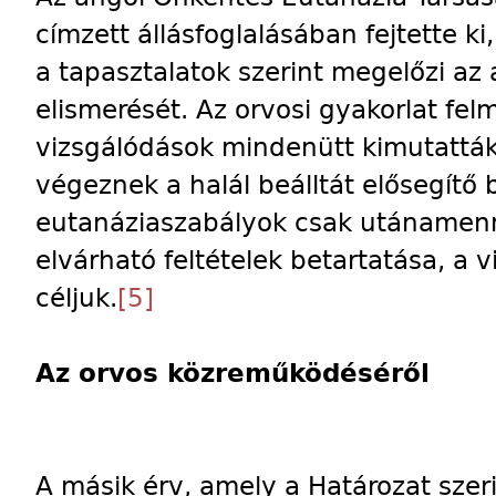
címzett állásfoglalásában fejtette k
a tapasztalatok szerint megelőzi az 
elismerését. Az orvosi gyakorlat fel
vizsgálódások mindenütt kimutatták
végeznek a halál beálltát elősegítő
eutanáziaszabályok csak utánamenn
elvárható feltételek betartatása, a 
céljuk.
[5]
Az orvos közreműködéséről
A másik érv, amely a Határozat szeri