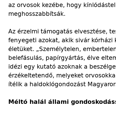
az orvosok kezébe, hogy kínlódástel
meghosszabbítsák.
Az érzelmi támogatás elvesztése, test
fenyegeti azokat, akik sivár kórházi
életüket. „Személytelen, embertelen
belefásulás, papírgyártás, élve elte
idézi egy kutató azoknak a beszélg
érzékeltetendő, melyeket orvosokkal 
ítélik a haldoklógondozást Magyaro
Méltó halál állami gondoskodás