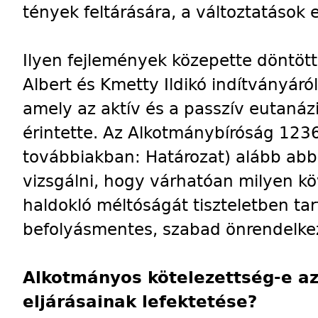
tények feltárására, a változtatások e
Ilyen fejlemények közepette döntöt
Albert és Kmetty Ildikó indítványáró
amely az aktív és a passzív eutanáz
érintette. Az Alkotmánybíróság 1236
továbbiakban: Határozat) alább ab
vizsgálni, hogy várhatóan milyen k
haldokló méltóságát tiszteletben ta
befolyásmentes, szabad önrendelkez
Alkotmányos kötelezettség-e az
eljárásainak lefektetése?