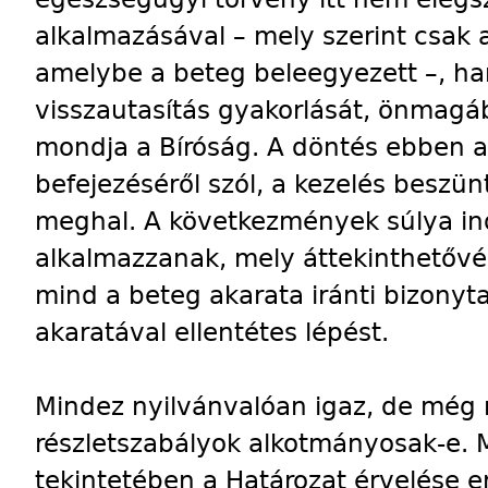
alkalmazásával – mely szerint csak 
amelybe a beteg beleegyezett –, han
visszautasítás gyakorlását, önmag
mondja a Bíróság. A döntés ebben az
befejezéséről szól, a kezelés besz
meghal. A következmények súlya ind
alkalmazzanak, mely áttekinthetővé t
mind a beteg akarata iránti bizonyt
akaratával ellentétes lépést.
Mindez nyilvánvalóan igaz, de még 
részletszabályok alkotmányosak-e. Mi
tekintetében a Határozat érvelése e