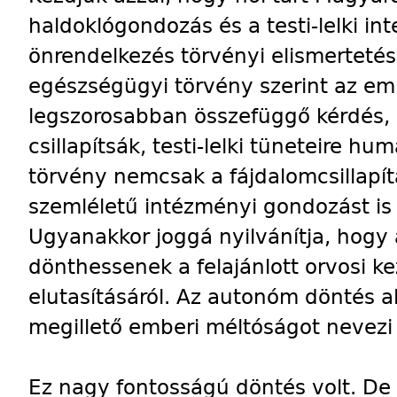
haldoklógondozás és a testi-lelki inte
önrendelkezés törvényi elismertetés
egészségügyi törvény szerint az em
legszorosabban összefüggő kérdés, 
csillapítsák, testi-lelki tüneteire h
törvény nemcsak a fájdalomcsillapít
szemléletű intézményi gondozást is
Ugyanakkor joggá nyilvánítja, hog
dönthessenek a felajánlott orvosi k
elutasításáról. Az autonóm döntés 
megillető emberi méltóságot nevezi
Ez nagy fontosságú döntés volt. De 