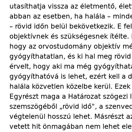
utasíthatja vissza az életmentő, élet
abban az esetben, ha halála – minde
– rövid időn belül bekövetkezik. E fe
objektívnek és szükségesnek ítélte. 
hogy az orvostudomány objektív mérc
gyógyíthatatlan, és ki hal meg rövid
érvelt, hogy aki ma még gyógyíthat
gyógyíthatóvá is lehet, ezért kell a
halála közvetlen közelbe kerül. Eze
Egyrészt maga a Határozat szögezi l
szemszögéből „rövid idő", a szenv
végtelenül hosszú lehet. Másrészt 
vetett hit önmagában nem lehet el