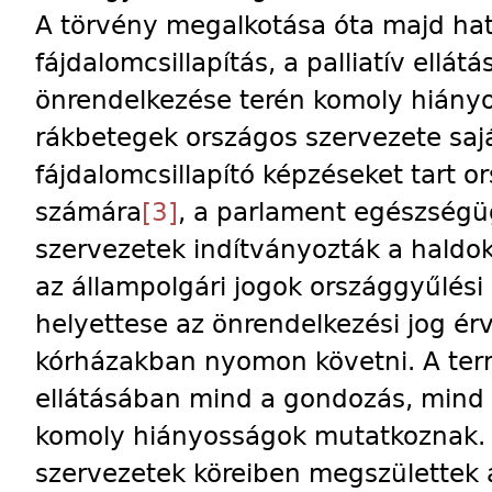
A törvény megalkotása óta majd hat 
fájdalomcsillapítás, a palliatív ellát
önrendelkezése terén komoly hiány
rákbetegek országos szervezete sa
fájdalomcsillapító képzéseket tart o
számára
[3]
, a parlament egészségüg
szervezetek indítványozták a haldokl
az állampolgári jogok országgyűlési
helyettese az önrendelkezési jog ér
kórházakban nyomon követni. A term
ellátásában mind a gondozás, mind 
komoly hiányosságok mutatkoznak. 
szervezetek köreiben megszülettek