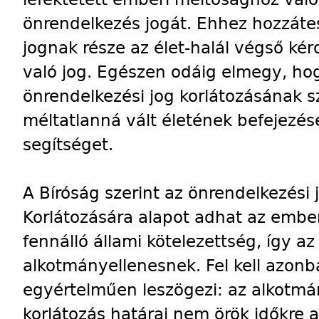
önrendelkezés jogát. Ehhez hozzátes
jognak része az élet-halál végső kér
való jog. Egészen odáig elmegy, ho
önrendelkezési jog korlátozásának s
méltatlanná vált életének befejezé
segítséget.
A Bíróság szerint az önrendelkezési 
Korlátozására alapot adhat az embe
fennálló állami kötelezettség, így a
alkotmányellenesnek. Fel kell azonba
egyértelműen leszögezi: az alkotmá
korlátozás határai nem örök időkre 