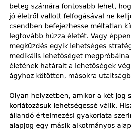
beteg számára fontosabb lehet, hog
jó életről vallott felfogásával ne ke
csendben befejezhesse méltatlan kí
legtovább húzza életét. Vagy éppen e
megküzdés egyik lehetséges stratégi
medikális lehetőséget megpróbálna
életének határait a lehetőségek végs
ágyhoz kötötten, másokra utaltságb
Olyan helyzetben, amikor a két jog
korlátozásuk lehetségessé válik. Hi
állandó értelmezési gyakorlata szer
alapjog egy másik alkotmányos alapj