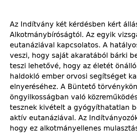
Az Indítvány két kérdésben kért állá
Alkotmánybíróságtól. Az egyik vizsg
eutanáziával kapcsolatos. A hatály
veszi, hogy saját akaratából bárki b
teszi lehetővé, hogy az életét önáll
haldokló ember orvosi segítséget ka
elnyeréséhez. A Büntető törvényköny
öngyilkosságban való közreműködésr
tesznek kivételt a gyógyíthatatlan 
aktív eutanáziával. Az Indítványozók
hogy ez alkotmányellenes mulasztá