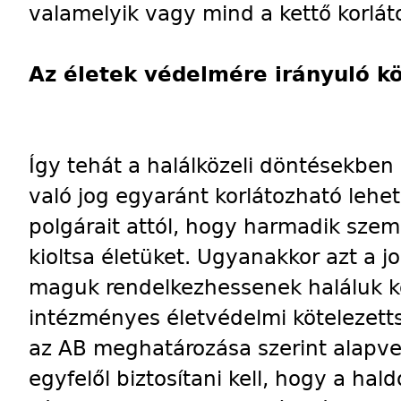
valamelyik vagy mind a kettő korlát
Az életek védelmére irányuló kö
Így tehát a halálközeli döntésekben
való jog egyaránt korlátozható lehet
polgárait attól, hogy harmadik sze
kioltsa életüket. Ugyanakkor azt a j
maguk rendelkezhessenek haláluk kö
intézményes életvédelmi kötelezett
az AB meghatározása szerint alapvet
egyfelől biztosítani kell, hogy a hal