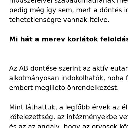
módszereivel szabadulhatnának me
pedig még így sem, mert a döntés i
tehetetlenségre vannak ítélve.
Mi hát a merev korlátok feloldá
Az AB döntése szerint az aktív eutan
alkotmányosan indokolhatók, noha 
embert megillető önrendelkezést.
Mint láthattuk, a legfőbb érvek az é
kötelezettség, az intézményekbe ve
és az az aggály, hogy az orvosok k