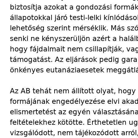
biztosítja azokat a gondozási formák
állapotokkal járó testi-lelki kínlód
lehetőség szerint mérséklik. Más sz
senki ne kényszerüljön azért a halál
hogy fájdalmait nem csillapítják, v
támogatást. Az eljárások pedig gara
önkényes eutanáziaesetek meggátlá
Az AB tehát nem állított olyat, hogy
formájának engedélyezése elvi akad
elismertetést az egyén választásán
feltételekhez kötötte. Érthetetlen 
vizsgálódott, nem tájékozódott arról