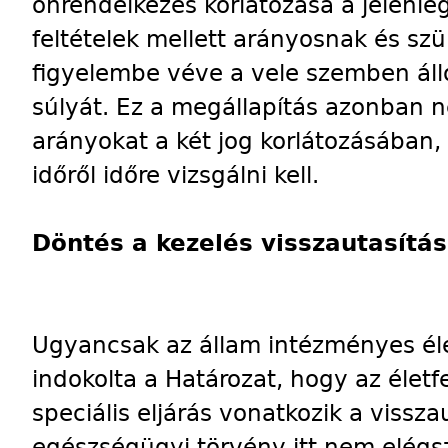
önrendelkezés korlátozása a jelenleg
feltételek mellett arányosnak és sz
figyelembe véve a vele szemben álló
súlyát. Ez a megállapítás azonban 
arányokat a két jog korlátozásában,
időről időre vizsgálni kell.
Döntés a kezelés visszautasítás
Ugyancsak az állam intézményes éle
indokolta a Határozat, hogy az élet
speciális eljárás vonatkozik a vissza
egészségügyi törvény itt nem elégs