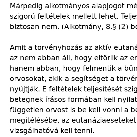
Márpedig alkotmányos alapjogot még
szigorú feltételek mellett lehet. Te
biztosan nem. (Alkotmány, 8.§ (2) b
Amit a törvényhozás az aktív eutan
az nem abban áll, hogy eltörlik az em
hanem abban, hogy felmentik a bünt
orvosokat, akik a segítséget a törvé
nyújtják. E feltételek teljesítését s
betegnek írásos formában kell nyila
független orvost is be kell vonni a 
megítélésébe, az eutanáziaeseteket j
vizsgálhatóvá kell tenni.