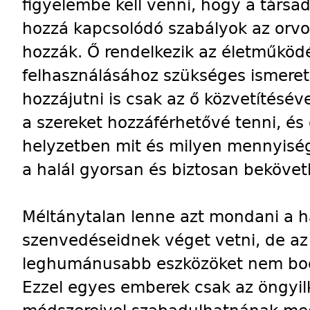
figyelembe kell venni, hogy a társ
hozzá kapcsolódó szabályok az orvo
hozzák. Ő rendelkezik az életműködé
felhasználásához szükséges ismeret
hozzájutni is csak az ő közvetítéséve
a szereket hozzáférhetővé tenni, és 
helyzetben mit és milyen mennyisé
a halál gyorsan és biztosan bekövet
Méltánytalan lenne azt mondani a h
szenvedéseidnek véget vetni, de a
leghumánusabb eszközöket nem boc
Ezzel egyes emberek csak az öngyi