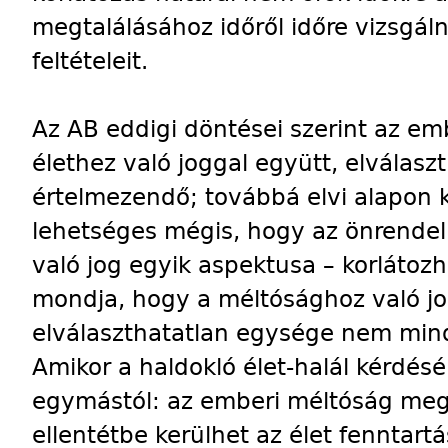
megtalálásához időről időre vizsgálni
feltételeit.
Az AB eddigi döntései szerint az em
élethez való joggal együtt, elválas
értelmezendő; továbbá elvi alapon 
lehetséges mégis, hogy az önrendel
való jog egyik aspektusa – korlátozh
mondja, hogy a méltósághoz való jog
elválaszthatatlan egysége nem mind
Amikor a haldokló élet-halál kérdésé
egymástól: az emberi méltóság meg
ellentétbe kerülhet az élet fenntart