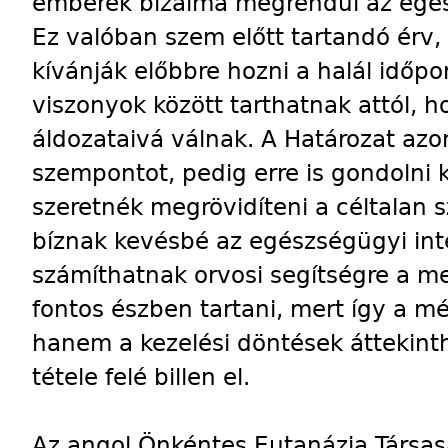
emberek bizalma megrendül az egé
Ez valóban szem előtt tartandó érv,
kívánják előbbre hozni a halál időpo
viszonyok között tarthatnak attól,
áldozataivá válnak. A Határozat azo
szempontot, pedig erre is gondolni k
szeretnék megrövidíteni a céltalan
bíznak kevésbé az egészségügyi i
számíthatnak orvosi segítségre a me
fontos észben tartani, mert így a mé
hanem a kezelési döntések áttekint
tétele felé billen el.
Az angol Önkéntes Eutanázia Társas