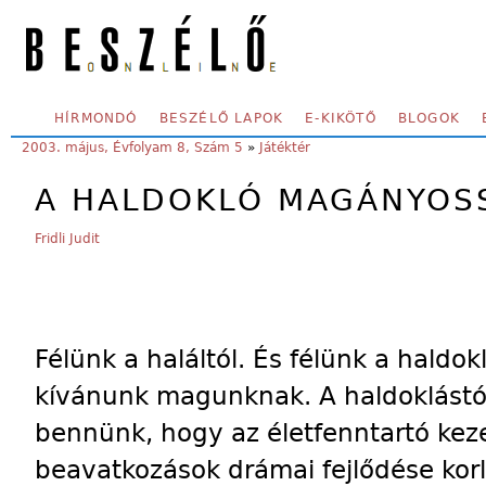
Skip to main content
SECONDARY MENU
HÍRMONDÓ
BESZÉLŐ LAPOK
E-KIKÖTŐ
BLOGOK
YOU ARE HERE:
2003. május, Évfolyam 8, Szám 5
»
Játéktér
A HALDOKLÓ MAGÁNYOS
Fridli Judit
Félünk a haláltól. És félünk a haldok
kívánunk magunknak. A haldoklástól 
bennünk, hogy az életfenntartó kez
beavatkozások drámai fejlődése kor