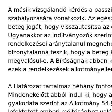
A másik vizsgálandó kérdés a passz
szabályozására vonatkozik. Az egés
beteg jogát, hogy visszautasítsa az 
Ugyanakkor az indítványozók szerint
rendelkezései aránytalanul megnehez
bizonytalanná teszik, hogy a beteg k
megvalósul-e. A Bíróságnak abban kel
ezek a rendelkezések alkotmányelle
A Határozat tartalmaz néhány fontos
Mindenekelőtt abból indul ki, hogy 
gyakorlata szerint az Alkotmány 54
lefektetett emberi méltósághoz való