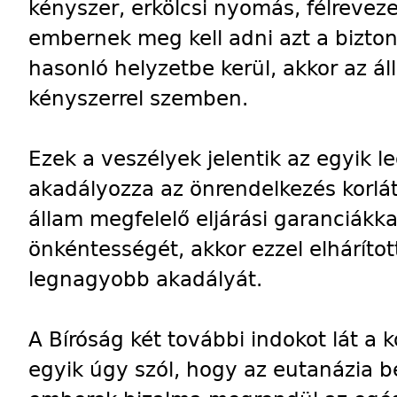
kényszer, erkölcsi nyomás, félrevez
embernek meg kell adni azt a bizto
hasonló helyzetbe kerül, akkor az 
kényszerrel szemben.
Ezek a veszélyek jelentik az egyik 
akadályozza az önrendelkezés korlát
állam megfelelő eljárási garanciákka
önkéntességét, akkor ezzel elháríto
legnagyobb akadályát.
A Bíróság két további indokot lát a 
egyik úgy szól, hogy az eutanázia