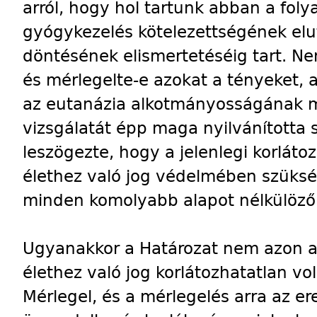
arról, hogy hol tartunk abban a fol
gyógykezelés kötelezettségének elu
döntésének elismertetéséig tart. Ne
és mérlegelte-e azokat a tényeket, 
az eutanázia alkotmányosságának m
vizsgálatát épp maga nyilvánította
leszögezte, hogy a jelenlegi korláto
élethez való jog védelmében szüks
minden komolyabb alapot nélkülöző á
Ugyanakkor a Határozat nem azon az 
élethez való jog korlátozhatatlan vol
Mérlegel, és a mérlegelés arra az e