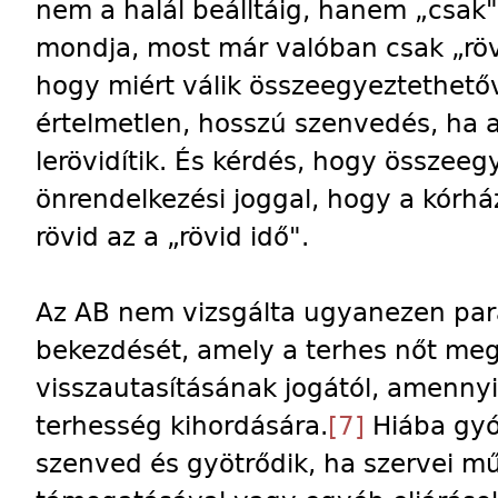
nem a halál beálltáig, hanem „csak
mondja, most már valóban csak „rövi
hogy miért válik összeegyeztethető
értelmetlen, hosszú szenvedés, ha a
lerövidítik. És kérdés, hogy összeeg
önrendelkezési joggal, hogy a kórhá
rövid az a „rövid idő".
Az AB nem vizsgálta ugyanezen par
bekezdését, amely a terhes nőt megf
visszautasításának jogától, amenny
terhesség kihordására.
[7]
Hiába gyó
szenved és gyötrődik, ha szervei 