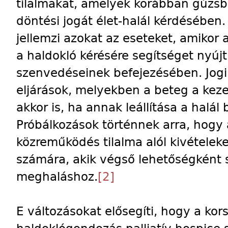
tilalmakat, amelyek korábban gúzsb
döntési jogát élet-halál kérdésében.
jellemzi azokat az eseteket, amikor 
a haldokló kérésére segítséget nyúj
szenvedéseinek befejezésében. Jogi
eljárások, melyekben a beteg a keze
akkor is, ha annak leállítása a halál
Próbálkozások történnek arra, hogy
közreműködés tilalma alól kivétele
számára, akik végső lehetőségként 
meghaláshoz.
[2]
E változásokat elősegíti, hogy a kors