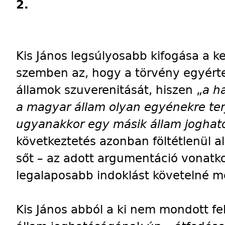
2.
Kis János legsúlyosabb kifogása a
szemben az, hogy a törvény egyért
államok szuverenitását, hiszen „
a h
a magyar állam olyan egyénekre terj
ugyanakkor egy másik állam jogható
következtetés azonban föltétlenül a
sőt – az adott argumentáció vonat
legalaposabb indoklást követelné m
Kis János abból a ki nem mondott fel