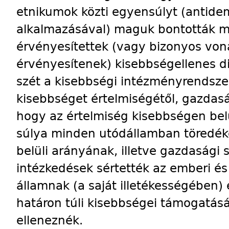
etnikumok közti egyensúlyt (antide
alkalmazásával) maguk bontották 
érvényesítettek (vagy bizonyos vo
érvényesítenek) kisebbségellenes d
szét a kisebbségi intézményrendszer
kisebbséget értelmiségétől, gazdaság
hogy az értelmiség kisebbségen belü
súlya minden utódállamban töredék
belüli arányának, illetve gazdasági 
intézkedések sértették az emberi és
államnak (a saját illetékességében) 
határon túli kisebbségei támogatásá
elleneznék.