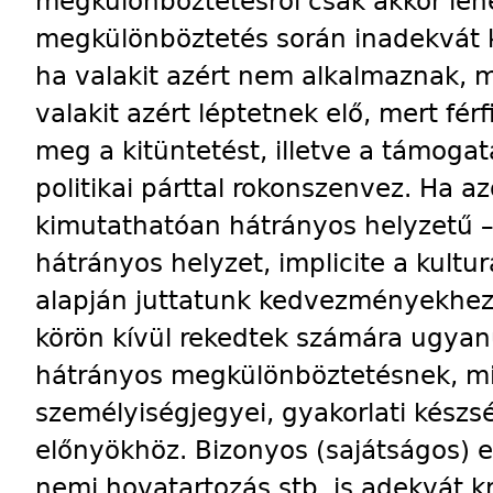
megkülönböztetésről csak akkor lehe
megkülönböztetés során inadekvát k
ha valakit azért nem alkalmaznak, m
valakit azért léptetnek elő, mert férf
meg a kitüntetést, illetve a támoga
politikai párttal rokonszenvez. Ha a
kimutathatóan hátrányos helyzetű –
hátrányos helyzet, implicite a kultu
alapján juttatunk kedvezményekhez
körön kívül rekedtek számára ugya
hátrányos megkülönböztetésnek, min
személyiségjegyei, gyakorlati készsé
előnyökhöz. Bizonyos (sajátságos) 
nemi hovatartozás stb. is adekvát k