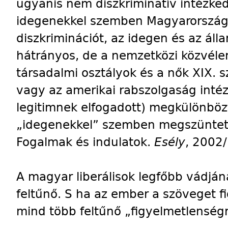
ugyanis nem diszkriminatív intézke
idegenekkel szemben Magyarország 
diszkriminációt, az idegen és az ál
hátrányos, de a nemzetközi közvéle
társadalmi osztályok és a nők XIX. 
vagy az amerikai rabszolgaság int
legitimnek elfogadott) megkülönböz
„idegenekkel” szemben megszünteti
Fogalmak és indulatok.
Esély
, 2002/
A magyar liberálisok legfőbb vádjá
feltűnő. S ha az ember a szöveget 
mind több feltűnő „figyelmetlenség