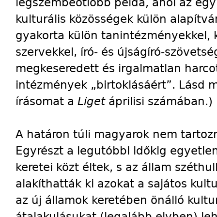
legszembeötlőbb példa, ahol az eg
kulturális közösségek külön alapítván
gyakorta külön tanintézményekkel, k
szervekkel, író- és újságíró-szövetsé
megkeseredett és irgalmatlan harcot
intézmények „birtoklásáért”. Lásd
írásomat a
Liget
áprilisi számában.)
A határon túli magyarok nem tartoz
Egyrészt a legutóbbi időkig egyetle
keretei közt éltek, s az állam széth
alakíthatták ki azokat a sajátos kul
az új államok keretében önálló kultu
átalakulásukat (legalább elvben) leh