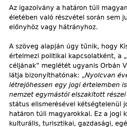
Az igazolvány a határon túli magyaro
életében való részvétel során sem ju
előnyhöz vagy hátrányhoz.
A szöveg alapján úgy tűnik, hogy Kis
értelmezi politikai kapcsolatként, a 
céljának” meglétét ugyanis Orbán V
látja bizonyíthatónak: „
Nyolcvan éve
létrejöhessen egy jogi értelemben i
nemzet egymástól elszakított részei
státus elismerésével kétségtelenül jo
határon túli magyarokkal. Ez a jogi
kulturális, turisztikai, gazdasági,