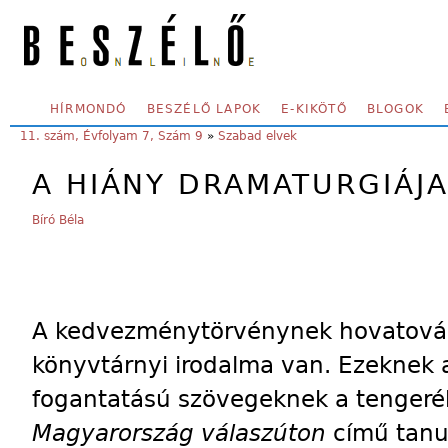
Skip to main content
SECONDARY MENU
HÍRMONDÓ
BESZÉLŐ LAPOK
E-KIKÖTŐ
BLOGOK
YOU ARE HERE:
11. szám, Évfolyam 7, Szám 9
»
Szabad elvek
A HIÁNY DRAMATURGIÁJ
Bíró Béla
A kedvezménytörvénynek hovatová
könyvtárnyi irodalma van. Ezeknek a
fogantatású szövegeknek a tengeré
Magyarország válaszúton
című tanu