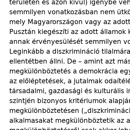
területén és azon kívül) igénybe veh
semmilyen vonatkozásban nem ütközi
mely Magyarországon vagy az adott 
Pusztán kiegészíti az adott államok
annak érvényesülését semmilyen vo
Leginkább a diszkrimináció tilalmára
ellentétben állni. De – amint azt má
megkülönböztetés a demokrácia egyi
az előléptetések, a jutalmak odaíté
társadalmi, gazdasági és kulturáli
szintjén bizonyos kritériumok alapjá
megkülönböztetésen („diszkrimináci
alkalmasakat megkülönböztetik az a