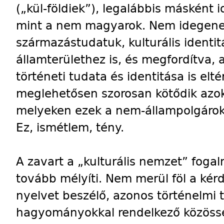
(„kül-földiek”), legalábbis másként i
mint a nem magyarok. Nem idegene
származástudatuk, kulturális identi
államterülethez is, és megfordítva,
történeti tudata és identitása is el
meglehetősen szorosan kötődik azok
melyeken ezek a nem-állampolgárok
Ez, ismétlem, tény.
A zavart a „kulturális nemzet” foga
tovább mélyíti. Nem merül föl a kér
nyelvet beszélő, azonos történelmi 
hagyományokkal rendelkező közöss