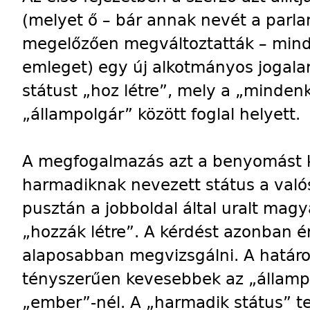
(melyet ő – bár annak nevét a parl
megelőzően megváltoztatták – mind
emleget) egy új alkotmányos jogal
státust „hoz létre”, mely a „minden
„állampolgár” között foglal helyett.
A megfogalmazás azt a benyomást kel
harmadiknak nevezett státus a való
pusztán a jobboldal által uralt magy
„hozzák létre”. A kérdést azonban é
alaposabban megvizsgálni. A határo
tényszerűen kevesebbek az „állampo
„ember”-nél. A „harmadik státus” t