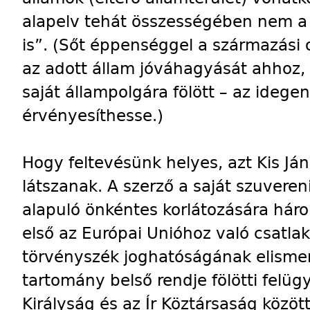
alapelv tehát összességében nem a 
is”. (Sőt éppenséggel a származási
az adott állam jóváhagyását ahhoz, 
saját állampolgára fölött – az idege
érvényesíthesse.)
Hogy feltevésünk helyes, azt Kis Jáno
látszanak. A szerző a saját szuver
alapuló önkéntes korlátozására három
első az Európai Unióhoz való csatla
törvényszék joghatóságának elismer
tartomány belső rendje fölötti felü
Királyság és az Ír Köztársaság közö