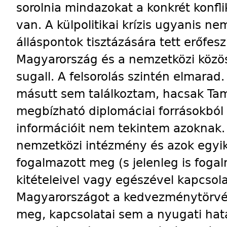
sorolnia mindazokat a konkrét konfl
van. A külpolitikai krízis ugyanis n
álláspontok tisztázására tett erőfes
Magyarország és a nemzetközi közös
sugall. A felsorolás szintén elmarad
másutt sem találkoztam, hacsak Tam
megbízható diplomáciai forrásokból
információit nem tekintem azoknak
nemzetközi intézmény és azok egyik
fogalmazott meg (s jelenleg is fog
kitételeivel vagy egészével kapcsol
Magyarországot a kedvezménytörvé
meg, kapcsolatai sem a nyugati ha