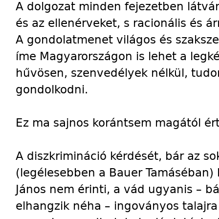
A dolgozat minden fejezetben látván
és az ellenérveket, s racionális és ár
A gondolatmenet világos és szaksze
íme Magyarországon is lehet a legk
hűvösen, szenvedélyek nélkül, tud
gondolkodni.
Ez ma sajnos korántsem magától ér
A diszkrimináció kérdését, bár az 
(legélesebben a Bauer Tamáséban) kö
János nem érinti, a vád ugyanis – bá
elhangzik néha – ingoványos talajr