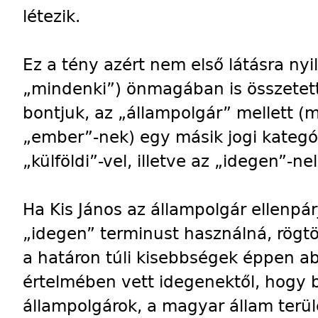
létezik.
Ez a tény azért nem első látásra ny
„mindenki”) önmagában is összetett
bontjuk, az „állampolgár” mellett (
„ember”-nek) egy másik jogi kategóri
„külföldi”-vel, illetve az „idegen”-nel
Ha Kis János az állampolgár ellenpár
„idegen” terminust használná, rögt
a határon túli kisebbségek éppen a
értelmében vett idegenektől, hogy
állampolgárok, a magyar állam ter