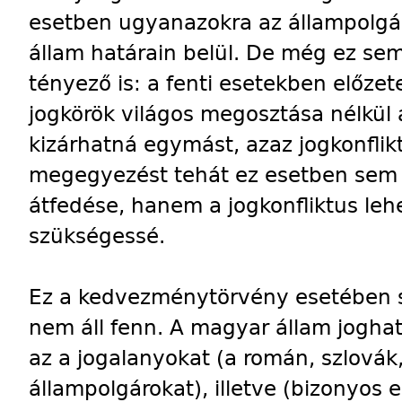
esetben ugyanazokra az állampolgá
állam határain belül. De még ez se
tényező is: a fenti esetekben előze
jogkörök világos megosztása nélkül
kizárhatná egymást, azaz jogkonflikt
megegyezést tehát ez esetben sem 
átfedése, hanem a jogkonfliktus leh
szükségessé.
Ez a kedvezménytörvény esetében
nem áll fenn. A magyar állam jogha
az a jogalanyokat (a román, szlovák,
állampolgárokat), illetve (bizonyos 