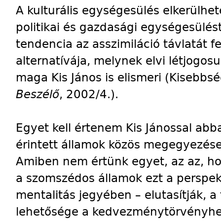
A kulturális egységesülés elkerülhet
politikai és gazdasági egységesülést
tendencia az asszimiláció távlatát f
alternatívája, melynek elvi létjogos
maga Kis János is elismeri (Kisebbsé
Beszélő
, 2002/4.).
Egyet kell értenem Kis Jánossal abba
érintett államok közös megegyezése
Amiben nem értünk egyet, az az, h
a szomszédos államok ezt a perspek
mentalitás jegyében – elutasítják, 
lehetősége a kedvezménytörvényhe