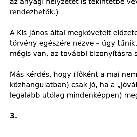
az anyagi helyzetet is tekintetbe ve
rendezhetők.)
A Kis János által megkövetelt előze
törvény egészére nézve – úgy tűnik, 
mégis van, az további bizonyításra s
Más kérdés, hogy (főként a mai nemz
közhangulatban) csak jó, ha a „jóv
legalább utólag mindenképpen) meg
3.