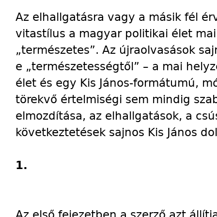
Az elhallgatásra vagy a másik fél ér
vitastílus a magyar politikai élet ma
„természetes”. Az újraolvasások sa
e „természetességtől” – a mai hel
élet és egy Kis János-formátumú, m
törekvő értelmiségi sem mindig sza
elmozdítása, az elhallgatások, a csú
következtetések sajnos Kis János do
1.
Az első fejezetben a szerző azt áll