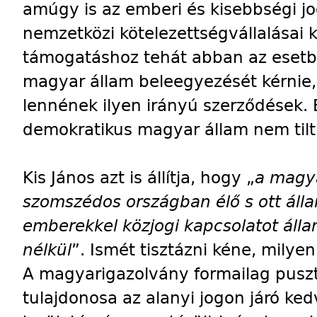
amúgy is az emberi és kisebbségi jog
nemzetközi kötelezettségvállalásai 
támogatáshoz tehát abban az esetbe
magyar állam beleegyezését kérnie,
lennének ilyen irányú szerződések. 
demokratikus magyar állam nem tilt
Kis János azt is állítja, hogy „
a magy
szomszédos országban élő s ott áll
emberekkel közjogi kapcsolatot áll
nélkül
”. Ismét tisztázni kéne, milyen
A magyarigazolvány formailag puszt
tulajdonosa az alanyi jogon járó k