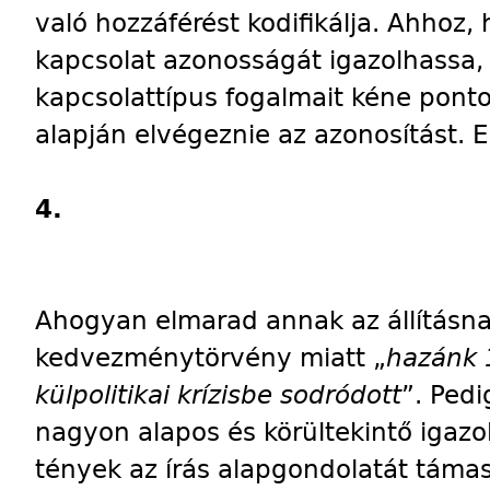
való hozzáférést kodifikálja. Ahhoz, h
kapcsolat azonosságát igazolhassa, 
kapcsolattípus fogalmait kéne ponto
alapján elvégeznie az azonosítást. 
4.
Ahogyan elmarad annak az állításnak
kedvezménytörvény miatt „
hazánk 
külpolitikai krízisbe sodródott
”. Pedi
nagyon alapos és körültekintő igazol
tények az írás alapgondolatát támas