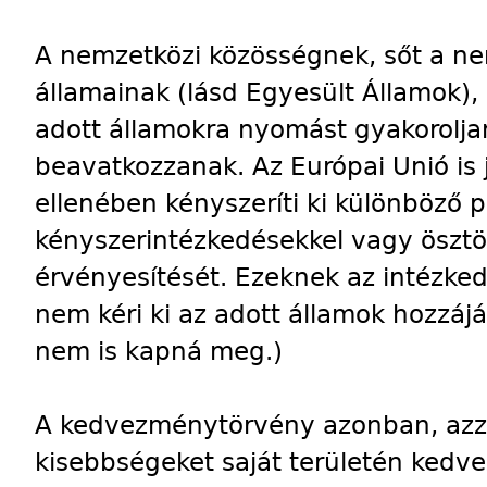
A nemzetközi közösségnek, sőt a n
államainak (lásd Egyesült Államok),
adott államokra nyomást gyakorolja
beavatkozzanak. Az Európai Unió is 
ellenében kényszeríti ki különböző p
kényszerintézkedésekkel vagy ösztö
érvényesítését. Ezeknek az intézk
nem kéri ki az adott államok hozzájá
nem is kapná meg.)
A kedvezménytörvény azonban, azz
kisebbségeket saját területén kedve