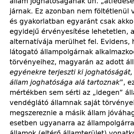
állam joghatóságának ún. „átfedése
járnak. Ez azonban nem föltétlenül 
és gyakorlatban egyaránt csak akkor
egyidejű érvényesítése lehetetlen, 
alternatívája merülhet fel. Evidens
látogató állampolgárnak alkalmazkod
törvényeihez, magyarán az adott áll
egyénekre terjeszti ki joghatóságát
állam joghatósága alá tartoznak
”, e
mértékben sem sérti az „idegen” áll
vendéglátó államnak saját törvénye
megszereznie a másik állam jóváha
esetben ugyanarra az állampolgárra
államok (eltérő államterület) vonat