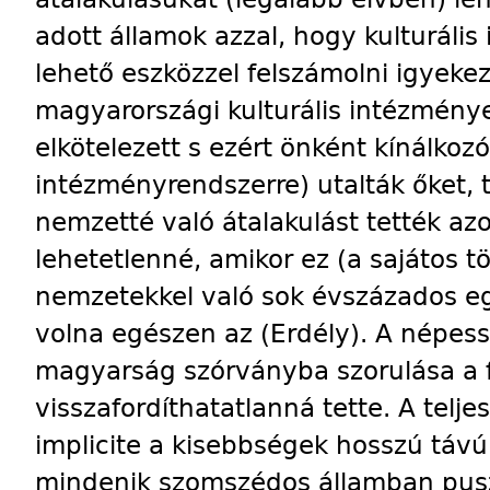
adott államok azzal, hogy kulturáli
lehető eszközzel felszámolni igyeke
magyarországi kulturális intézménye
elkötelezett s ezért önként kínálkozó
intézményrendszerre) utalták őket, t
nemzetté való átalakulást tették az
lehetetlenné, amikor ez (a sajátos
nemzetekkel való sok évszázados eg
volna egészen az (Erdély). A népess
magyarság szórványba szorulása a f
visszafordíthatatlanná tette. A teljes
implicite a kisebbségek hosszú tá
mindenik szomszédos államban pusz