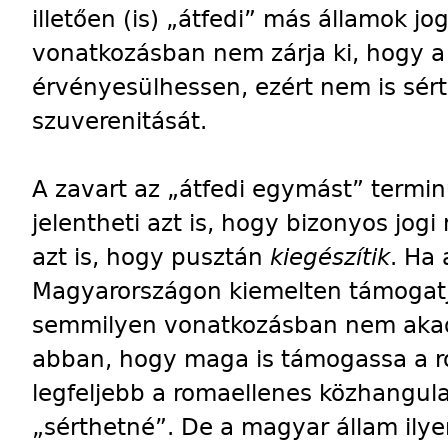
illetően (is) „átfedi” más államok 
vonatkozásban nem zárja ki, hogy a
érvényesülhessen, ezért nem is sért
szuverenitását.
A zavart az „átfedi egymást” termin
jelentheti azt is, hogy bizonyos jog
azt is, hogy pusztán
kiegészítik
. Ha 
Magyarországon kiemelten támogatj
semmilyen vonatkozásban nem akad
abban, hogy maga is támogassa a ro
legfeljebb a romaellenes közhangulat
„sérthetné”. De a magyar állam ilye