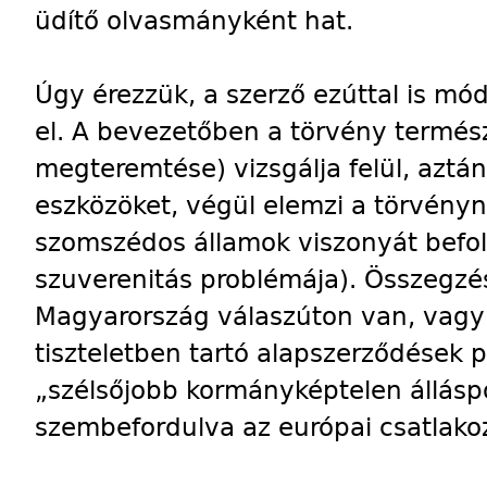
üdítő olvasmányként hat.
Úgy érezzük, a szerző ezúttal is mó
el. A bevezetőben a törvény termés
megteremtése) vizsgálja felül, aztán 
eszközöket, végül elemzi a törvény
szomszédos államok viszonyát befol
szuverenitás problémája). Összegzé
Magyarország válaszúton van, vagy
tiszteletben tartó alapszerződések po
„szélsőjobb kormányképtelen álláspo
szembefordulva az európai csatlakoz