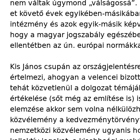
nem váltak úgymond „válságossá”. 
et követő évek egyikében-másikába
intézmény és azok egyik-másik képvis
hogy a magyar jogszabály egészében
ellentétben az ún. európai normákka
Kis János csupán az országjelentésre 
értelmezi, ahogyan a velencei bizott
tehát közvetlenül a dolgozat témájá
értékelése (sőt még az említése is)
elemzése akkor sem volna nélkülözh
közvélemény a kedvezménytörvényt 
nemzetközi közvélemény ugyanis ho