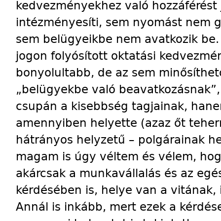
kedvezményekhez való hozzáférést jo
intézményesíti, sem nyomást nem gy
sem belügyeikbe nem avatkozik be. 
jogon folyósított oktatási kedvezm
bonyolultabb, de az sem minősíthe
„belügyekbe való beavatkozásnak”,
csupán a kisebbség tagjainak, hane
amennyiben helyette (azaz őt teherm
hátrányos helyzetű – polgárainak he
magam is úgy véltem és vélem, hog
akárcsak a munkavállalás és az eg
kérdésében is, helye van a vitának, 
Annál is inkább, mert ezek a kérdé