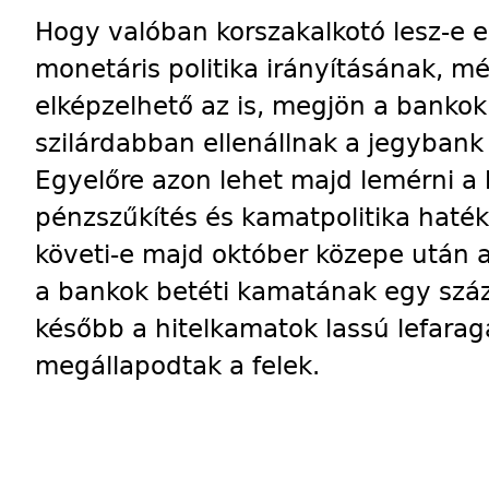
Hogy valóban korszakalkotó lesz-e 
monetáris politika irányításának, m
elképzelhető az is, megjön a banko
szilárdabban ellenállnak a jegybank
Egyelőre azon lehet majd lemérni a
pénzszűkítés és kamatpolitika haté
követi-e majd október közepe után 
a bankok betéti kamatának egy szá
később a hitelkamatok lassú lefara
megállapodtak a felek.