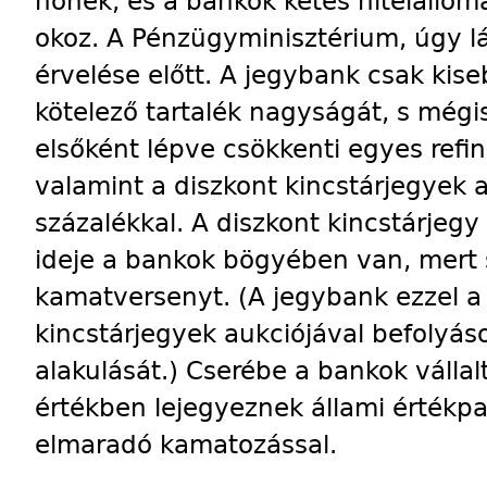
nőnek, és a bankok kétes hitelállo
okoz. A Pénzügyminisztérium, úgy l
érvelése előtt. A jegybank csak ki
kötelező tartalék nagyságát, s mégi
elsőként lépve csökkenti egyes refin
valamint a diszkont kincstárjegyek aj
százalékkal. A diszkont kincstárjeg
ideje a bankok bögyében van, mert 
kamatversenyt. (A jegybank ezzel a n
kincstárjegyek aukciójával befolyás
alakulását.) Cserébe a bankok vállalt
értékben lejegyeznek állami értékpap
elmaradó kamatozással.