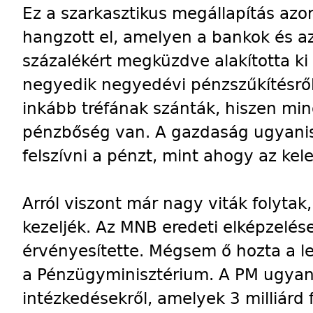
Ez a szarkasztikus megállapítás azo
hangzott el, amelyen a bankok és 
százalékért megküzdve alakította ki 
negyedik negyedévi pénzszűkítésről
inkább tréfának szánták, hiszen min
pénzbőség van. A gazdaság ugyani
felszívni a pénzt, mint ahogy az kele
Arról viszont már nagy viták folyta
kezeljék. Az MNB eredeti elképzelés
érvényesítette. Mégsem ő hozta a 
a Pénzügyminisztérium. A PM ugyani
intézkedésekről, amelyek 3 milliárd f