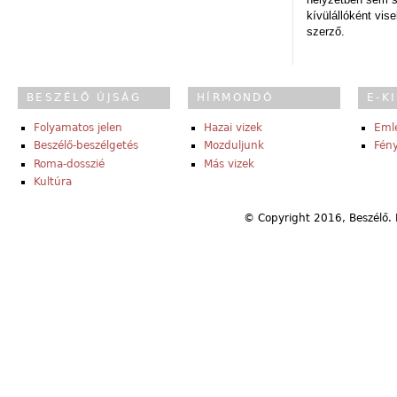
kívülállóként vise
szerző.
BESZÉLŐ ÚJSÁG
HÍRMONDÓ
E-K
Folyamatos jelen
Hazai vizek
Eml
Beszélő-beszélgetés
Mozduljunk
Fény
Roma-dosszié
Más vizek
Kultúra
© Copyright 2016, Beszélő. 