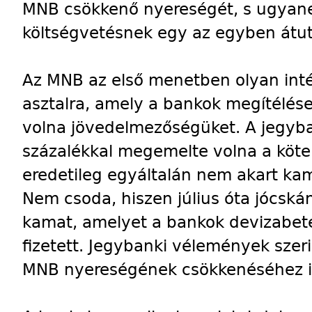
MNB csökkenő nyereségét, s ugyane
költségvetésnek egy az egyben átu
Az MNB az első menetben olyan int
asztalra, amely a bankok megítélése
volna jövedelmezőségüket. A jegyb
százalékkal megemelte volna a köte
eredetileg egyáltalán nem akart kama
Nem csoda, hiszen július óta jócská
kamat, amelyet a bankok devizabetét
fizetett. Jegybanki vélemények szeri
MNB nyereségének csökkenéséhez i