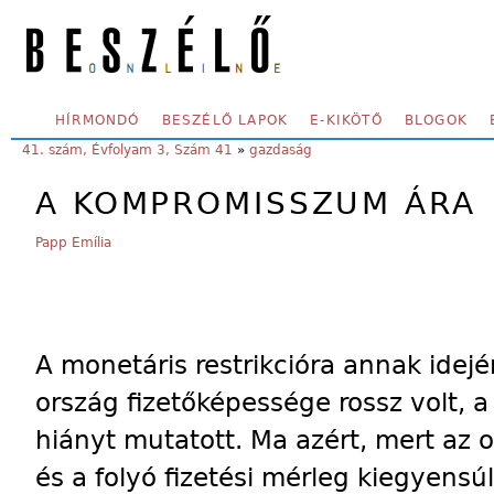
Skip to main content
SECONDARY MENU
HÍRMONDÓ
BESZÉLŐ LAPOK
E-KIKÖTŐ
BLOGOK
YOU ARE HERE:
41. szám, Évfolyam 3, Szám 41
»
gazdaság
A KOMPROMISSZUM ÁRA
Papp Emília
A monetáris restrikcióra annak idejé
ország fizetőképessége rossz volt, a
hiányt mutatott. Ma azért, mert az o
és a folyó fizetési mérleg kiegyensú