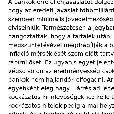
A bankok erre ellenjavaslatot dolgozt
hogy az eredeti javaslat többmilliár
szemben minimális jövedelmezőségr
elviselniük. Természetesen a jegyba
hangoztatták, hogy a tartalék utáni
megszüntetésével megdrágítják a ba
infláció mérséklését szem előtt tar
rábírni őket. Ez ugyanis egyet jelen
végső soron az eredményesség csök
bankok nem hajlandók elfogadni. Ar
egyébként elég nagy – árrés ad lehe
kockázatos kinnlevőségekhez kellő t
kockázatos hitelek pedig a mai hely