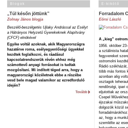
Blogok
E-kikötő
„Túl későn jöttünk”
Forradalom 
Zolnay János blogja
Eörsi László
Beszélő-beszélgetés Ujlaky Andrással az Esélyt
a Hátrányos Helyzetű Gyerekeknek Alapítvány
(CFCF) elnökével
A „kieg” ostrom
Egyike voltál azoknak, akik Magyarországra
1956. október 23-
hazatérve roma, esélyegyenlőségi ügyekkel
a sztálinista hat
kezdtek foglalkozni, és ráadásul
fegyvereket szere
kapcsolatrendszerük révén ehhez még
ostromolni kezdt
számottevő anyagi forrásokat is tudtak
Rádió székházát,
mozgósítani. Mi indított téged arra, hogy a
több más fontos 
magyarországi közéletnek ebbe a részébe
azonban alig volt
vesd bele magad valamikor az ezredforduló
osztagok teheraut
idején?
rendőrségi, ipar
eljutottak az ors
Tovább
Csepel Művekhez 
éjszakai műszakot
dolgozók közül s
forradalmárokhoz.
az, hogy a munk
szemlélte az es
helyzetben sem s