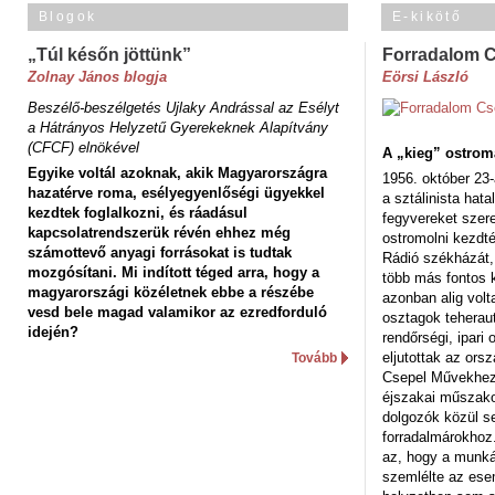
Blogok
E-kikötő
„Túl későn jöttünk”
Forradalom 
Zolnay János blogja
Eörsi László
Beszélő-beszélgetés Ujlaky Andrással az Esélyt
a Hátrányos Helyzetű Gyerekeknek Alapítvány
(CFCF) elnökével
A „kieg” ostrom
Egyike voltál azoknak, akik Magyarországra
1956. október 23-
hazatérve roma, esélyegyenlőségi ügyekkel
a sztálinista hat
kezdtek foglalkozni, és ráadásul
fegyvereket szere
kapcsolatrendszerük révén ehhez még
ostromolni kezdt
számottevő anyagi forrásokat is tudtak
Rádió székházát,
mozgósítani. Mi indított téged arra, hogy a
több más fontos 
magyarországi közéletnek ebbe a részébe
azonban alig volt
vesd bele magad valamikor az ezredforduló
osztagok teheraut
idején?
rendőrségi, ipar
eljutottak az ors
Tovább
Csepel Művekhez 
éjszakai műszakot
dolgozók közül s
forradalmárokhoz.
az, hogy a munk
szemlélte az es