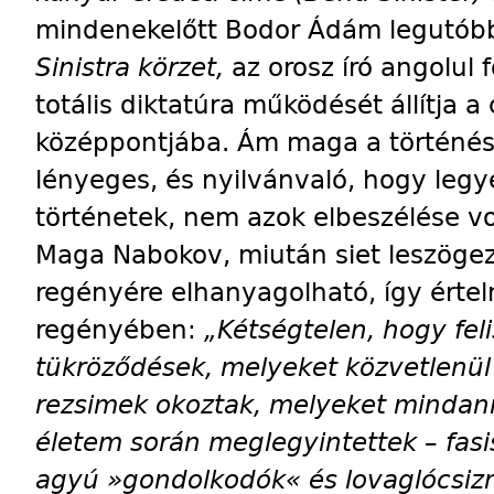
mindenekelőtt Bodor Ádám legutóbbi
Sinistra körzet,
az orosz író angolul
totális diktatúra működését állítja
középpontjába. Ám maga a történés
lényeges, és nyilvánvaló, hogy legy
történetek, nem azok elbeszélése vo
Maga Nabokov, miután siet leszögez
regényére elhanyagolható, így értel
regényében:
„Kétségtelen, hogy fe
tükröződések, melyeket közvetlenül 
rezsimek okoztak, melyeket mindan
életem során meglegyintettek – fasis
agyú »gondolkodók« és lovaglócsizm