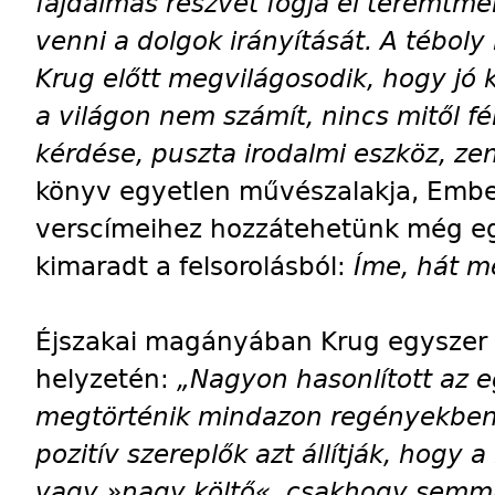
fájdalmas részvét fogja el teremtmén
venni a dolgok irányítását. A téboly
Krug előtt megvilágosodik, hogy jó
a világon nem számít, nincs mitől féln
kérdése, puszta irodalmi eszköz, z
könyv egyetlen művészalakja, Ember
verscímeihez hozzátehetünk még eg
kimaradt a felsorolásból:
Íme, hát m
Éjszakai magányában Krug egyszer 
helyzetén:
„Nagyon hasonlított az e
megtörténik mindazon regényekben,
pozitív szereplők azt állítják, hogy
vagy »nagy költő«, csakhogy semmi