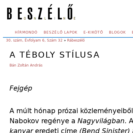
Skip to main content
SECONDARY MENU
HÍRMONDÓ
BESZÉLŐ LAPOK
E-KIKÖTŐ
BLOGOK
YOU ARE HERE:
30. szám, Évfolyam 6, Szám 32
»
Rábeszélő
A TÉBOLY STÍLUSA
Bán Zoltán András
Fejgép
A múlt hónap prózai közleményeiből
Nabokov regénye a
Nagyvilágban.
A
kanyar
eredeti címe
(Bend Sinister)