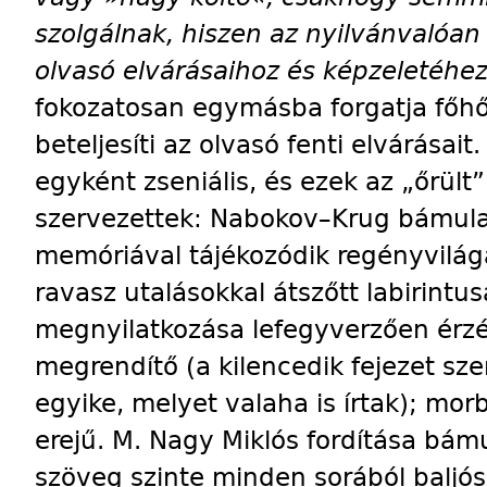
szolgálnak, hiszen az nyilvánvalóa
olvasó elvárásaihoz és képzeletéhe
fokozatosan egymásba forgatja főhő
beteljesíti az olvasó fenti elvárásai
egyként zseniális, és ezek az „őrül
szervezettek: Nabokov–Krug bámula
memóriával tájékozódik regényvilága
ravasz utalásokkal átszőtt labirint
megnyilatkozása lefegyverzően érzéki
megrendítő (a kilencedik fejezet sz
egyike, melyet valaha is írtak); m
erejű. M. Nagy Miklós fordítása bám
szöveg szinte minden sorából baljós