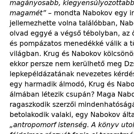
magányosabb, kiegyensúlyozottabba
magamét”
– mondta Nabokov egy in
jellemezhette volna találóbban, Nab
olvad eggyé a végső tébolyban, az ő
és pompázatos menedékké válik a tö
világban. Krug és Nabokov kölcsön
ekkor persze nem kerülhető meg Dz
lepkepéldázatának nevezetes kérdés
egy harmadik álmodó, Krug és Nab
álmában létezik csupán? Maga Nab
ragaszkodik szerzői mindenhatóság
betolakodik valaki, egy Nabokov ált
„antropomorf istenség. A könyv utol