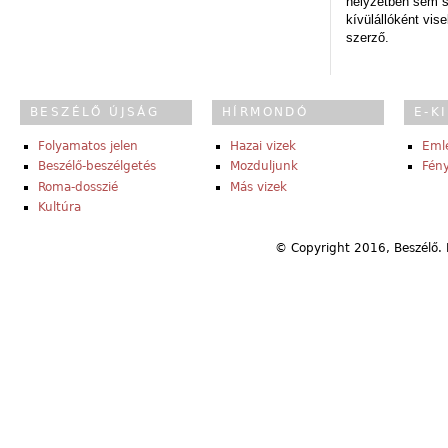
helyzetben sem s
kívülállóként vise
szerző.
BESZÉLŐ ÚJSÁG
HÍRMONDÓ
E-K
Folyamatos jelen
Hazai vizek
Eml
Beszélő-beszélgetés
Mozduljunk
Fény
Roma-dosszié
Más vizek
Kultúra
© Copyright 2016, Beszélő. 