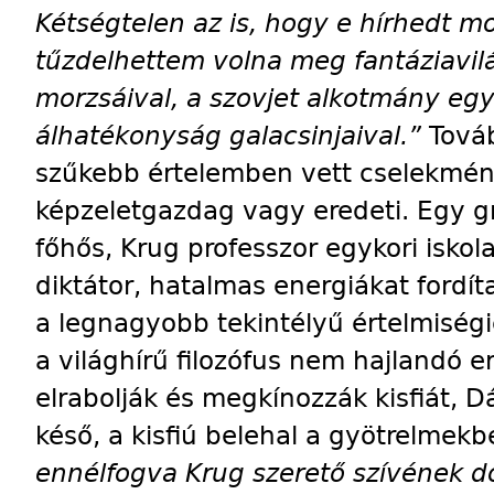
Kétségtelen az is, hogy e hírhedt m
tűzdelhettem volna meg fantáziavi
morzsáival, a szovjet alkotmány egy
álhatékonyság galacsinjaival.”
Tová
szűkebb értelemben vett cselekmé
képzeletgazdag vagy eredeti. Egy g
főhős, Krug professzor egykori iskol
diktátor, hatalmas energiákat fordí
a legnagyobb tekintélyű értelmiségi
a világhírű filozófus nem hajlandó er
elrabolják és megkínozzák kisfiát, D
késő, a kisfiú belehal a gyötrelmekb
ennélfogva Krug szerető szívének d