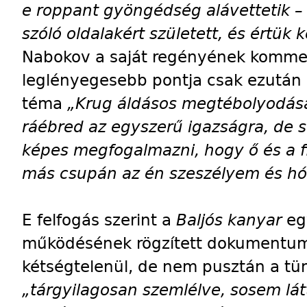
e roppant gyöngédség alávettetik – 
szóló oldalakért született, és értük ke
Nabokov a saját regényének kommen
leglényegesebb pontja csak ezután 
téma
„Krug áldásos megtébolyodásá
ráébred az egyszerű igazságra, de 
képes megfogalmazni, hogy ő és a f
más csupán az én szeszélyem és hó
E felfogás szerint a
Baljós kanyar
eg
működésének rögzített dokumentuma
kétségtelenül, de nem pusztán a tün
„tárgyilagosan szemlélve, sosem l