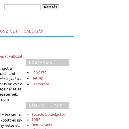
FOSZIGET
GALÉRIÁK
arát változat
FOLYAMOK
angot a
Folyóirat
azzá, ami
Hetilap
ó zajlott le,
r is az volt a
Szamizdat
egeinél
és az
vezetésnek,
át nem
CÍMLAP TÉMÁK
Beszélő-beszélgetés
t kilépni. A
1956
kötött és így
Demokrácia
ny vette át.