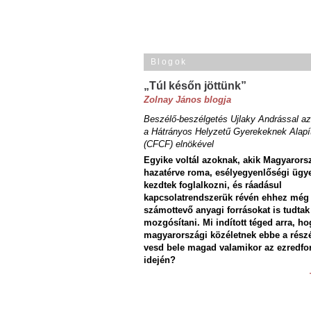
Blogok
„Túl későn jöttünk”
Zolnay János blogja
Beszélő-beszélgetés Ujlaky Andrással az
a Hátrányos Helyzetű Gyerekeknek Alapí
(CFCF) elnökével
Egyike voltál azoknak, akik Magyarors
hazatérve roma, esélyegyenlőségi ügy
kezdtek foglalkozni, és ráadásul
kapcsolatrendszerük révén ehhez még
számottevő anyagi forrásokat is tudtak
mozgósítani. Mi indított téged arra, ho
magyarországi közéletnek ebbe a rész
vesd bele magad valamikor az ezredfo
idején?