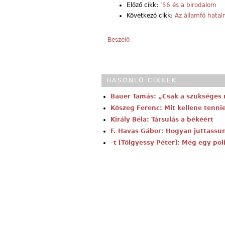
Előző cikk:
’56 és a birodalom
Következő cikk:
Az államfő hata
Beszélő
HASONLÓ CIKKEK
Bauer Tamás: „Csak a szükséges
Kőszeg Ferenc: Mit kellene tenn
Király Béla: Társulás a békéért
F. Havas Gábor: Hogyan juttass
–t [Tölgyessy Péter]: Még egy pol