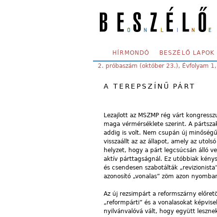
Skip to main content
SECONDARY MENU
HÍRMONDÓ
BESZÉLŐ LAPOK
YOU ARE HERE:
2. próbaszám (október 23.), Évfolyam 1
A TEREPSZÍNŰ PÁRT
Lezajlott az MSZMP rég várt kongressz
maga vérmérséklete szerint. A pártsza
addig is volt. Nem csupán új minőségű
visszaállt az az állapot, amely az utol
helyzet, hogy a párt legcsúcsán álló v
aktív párttagságnál. Ez utóbbiak kénys
és csendesen szabotálták „revizionista”
azonosító „vonalas” zöm azon nyomban
Az új rezsimpárt a reformszárny előret
„reformpárti” és a vonalasokat képvis
nyilvánvalóvá vált, hogy együtt leszne