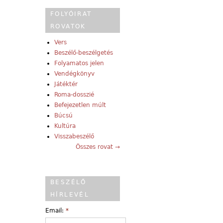
FOLYÓIRAT
ROVATOK
Vers
Beszélő-beszélgetés
Folyamatos jelen
Vendégkönyv
Játéktér
Roma-dosszié
Befejezetlen múlt
Búcsú
Kultúra
Visszabeszélő
Összes rovat →
BESZÉLŐ
HÍRLEVÉL
Email:
*