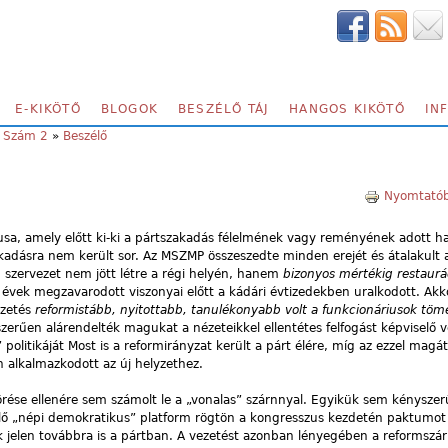
E-KIKÖTŐ
BLOGOK
BESZÉLŐ TÁJ
HANGOS KIKÖTŐ
IN
, Szám 2
»
Beszélő
Nyomtatób
usa, amely előtt ki-ki a pártszakadás félelmének vagy reményének adott h
kadásra nem került sor. Az MSZMP összeszedte minden erejét és átalakult 
 szervezet nem jött létre a régi helyén, hanem
bizonyos mértékig restauráci
só évek megzavarodott viszonyai előtt a kádári évtizedekben uralkodott. Akko
ezetés
reformistább, nyitottabb, tanulékonyabb volt a funkcionáriusok töm
zerűen alárendelték magukat a nézeteikkel ellentétes felfogást képviselő 
 politikáját Most is a reformirányzat került a párt élére, míg az ezzel mag
 alkalmazkodott az új helyzethez.
örése ellenére sem számolt le a „vonalas” szárnnyal. Egyikük sem kényszerűl
elő „népi demokratikus” platform rögtön a kongresszus kezdetén paktumot 
k jelen továbbra is a pártban. A vezetést azonban lényegében a reformszár