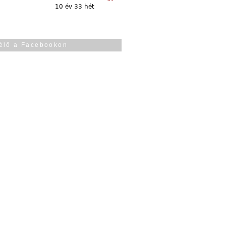
10 év 33 hét
élő a Facebookon