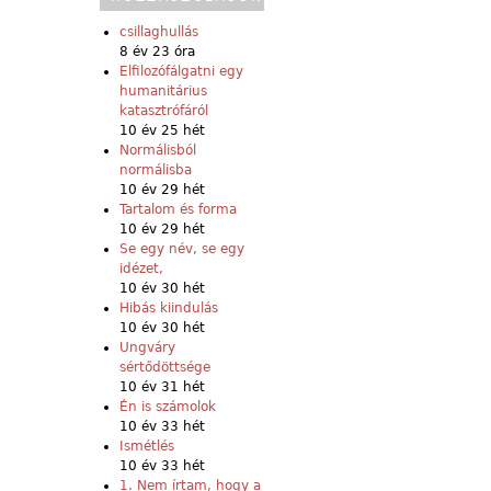
csillaghullás
8 év 23 óra
Elfilozófálgatni egy
humanitárius
katasztrófáról
10 év 25 hét
Normálisból
normálisba
10 év 29 hét
Tartalom és forma
10 év 29 hét
Se egy név, se egy
idézet,
10 év 30 hét
Hibás kiindulás
10 év 30 hét
Ungváry
sértődöttsége
10 év 31 hét
Én is számolok
10 év 33 hét
Ismétlés
10 év 33 hét
1. Nem írtam, hogy a