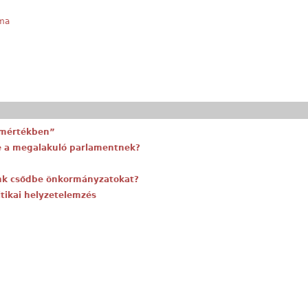
lma
 mértékben”
ie a megalakuló parlamentnek?
unk csődbe önkormányzatokat?
itikai helyzetelemzés