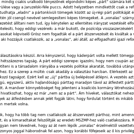
mindig csakis uralkodó tényezőnek elgondolni képes „párt” számára két s
erülése vagy a Jaruzelski-féle puccs. Adott helyzetben mindkettőt csak a re
udhatja „eladni” a pártonkívüli tömegek között az új-régi párt politikáját é
setén jól csengő nevével semlegesíteni képes tömegeket. A „vonalas” szárn
ezetést állítani nem tud, így kénytelen az ellentétes irányzat vezetését elf
telesíti, hogy eddigi vezéreik: a már bukott, de pozíciója visszaszerzéséért
asokat képviselő Grósz nem fogadták el a párt átszervezését és kiváltak a 
aki hozzájuk csatlakozik, az a „vonalas”,
aki átáll, az elfogadható igazi ref
választásokra készül. Arra kényszerül, hogy káderpárt volta mellett tömegpá
 hétszázezres tagság. A párt eddigi szerepe: igazolni, hogy nem csupán az
íteni is a társadalom irányába a vezetés politikai akaratát, továbbá utánpó
éhez. Ez a szerep a múlté: csak akadály a választási harcban. Elérkezett az
okozó tagságot.
Ezért kell az „új” pártba új belépéssel átlépni. A vezetés azt
ú, egyszerű, aktív hajlandóságú párttag maradjon távol az átfestett pártt
ét. A manőver könnyebbséget fog jelenteni a koalíciós kormány létrehozásá
ra hivatkozhat, hogy ez már „nem az a párt”. Ám híveket, választókat nehez
gek az átfestésben annak jelét fogják látni, hogy fordulat történt és inkáb
an mertek volna.
ik, hogy ha több tag nem csatlakozik az átszervezett párthoz, mint amenn
t, és a kimaradtakat felszólítják az eredeti MSZMP-hez való csatlakozásra.
gyan nem tévednek, hogy az át nem lépők „vonalas” érzelmektől vezette
zonyos joggal háborodnak fel azon, hogy korábbi főfejeseik az ő kis privilé