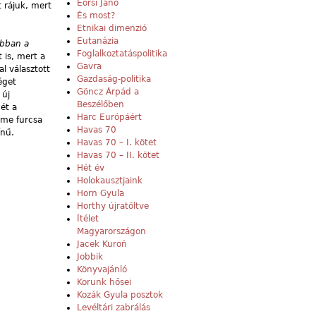
Eörsi Janó
 rájuk, mert
És most?
Etnikai dimenzió
Eutanázia
abban a
Foglalkoztatáspolitika
 is, mert a
Gavra
l választott
Gazdaság-politika
éget
Göncz Árpád a
 új
Beszélőben
ét a
Harc Európáért
eme furcsa
Havas 70
ínű.
Havas 70 – I. kötet
Havas 70 – II. kötet
Hét év
Holokausztjaink
Horn Gyula
Horthy újratöltve
Ítélet
Magyarországon
Jacek Kuroń
Jobbik
Könyvajánló
Korunk hősei
Kozák Gyula posztok
Levéltári zabrálás