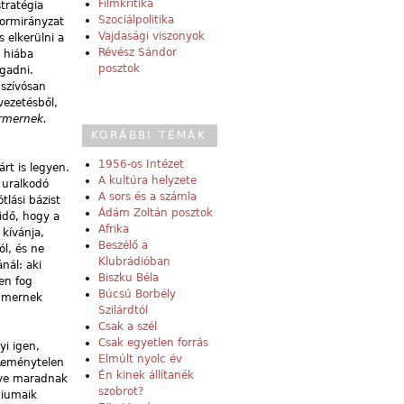
Filmkritika
tratégia
Szociálpolitika
formirányzat
Vajdasági viszonyok
s elkerülni a
Révész Sándor
y hiába
posztok
ogadni.
 szívósan
vezetésből,
ormernek.
KORÁBBI TÉMÁK
1956-os Intézet
rt is legyen.
A kultúra helyzete
 uralkodó
A sors és a számla
tlási bázist
Ádám Zoltán posztok
 idő, hogy a
Afrika
 kívánja,
Beszélő a
ól, és ne
Klubrádióban
nál: aki
Biszku Béla
en fog
Búcsú Borbély
b mernek
Szilárdtól
Csak a szél
Csak egyetlen forrás
yi igen,
Elmúlt nyolc év
 Reménytelen
Én kinek állítanék
tve maradnak
szobrot?
giumaik