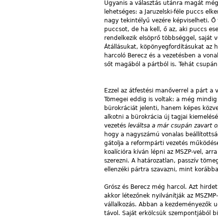
Ugyanis a választás utánra magát még 
lehetséges: a Jaruzelski-féle puccs elk
nagy tekintélyű vezére képviselheti. Ő t
puccsot, de ha kell, ő az, aki puccs e
rendelkezik elsöprő többséggel, saját v
Átállásukat, köpönyegfordításukat az hi
harcoló Berecz és a vezetésben a vonal
sőt magából a pártból is. Tehát csupán 
Ezzel az átfestési manőverrel a párt a 
Tömegei eddig is voltak: a még mindig
bürokráciát jelenti, hanem képes közvet
alkotni a bürokrácia új tagjai kiemelés
vezetés
leváltsa a már csupán zavart 
hogy a nagyszámú vonalas beállítottság
gátolja a reformpárti vezetés működés
koalícióra kíván lépni az MSZP-vel, ar
szerezni. A határozatlan, passzív töme
ellenzéki pártra szavazni, mint korább
Grósz és Berecz még harcol. Azt hirdet
akkor létezőnek nyilvánítják az MSZMP-
vállalkozás. Abban a kezdeményezők u
távol. Saját erkölcsük szempontjából bi