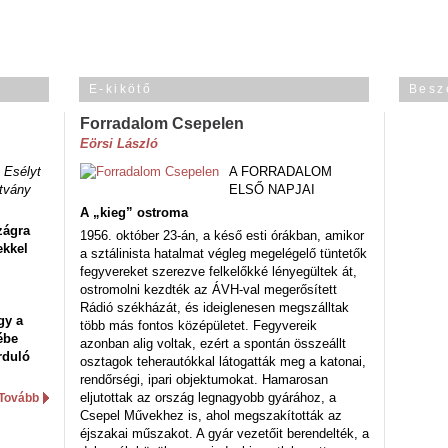
E-kikötő
Besz
Forradalom Csepelen
Eörsi László
 Esélyt
A FORRADALOM
tvány
ELSŐ NAPJAI
A „kieg” ostroma
zágra
1956. október 23-án, a késő esti órákban, amikor
ekkel
a sztálinista hatalmat végleg megelégelő tüntetők
fegyvereket szerezve felkelőkké lényegültek át,
ostromolni kezdték az ÁVH-val megerősített
Rádió székházát, és ideiglenesen megszálltak
gy a
több más fontos középületet. Fegyvereik
ébe
azonban alig voltak, ezért a spontán összeállt
rduló
osztagok teherautókkal látogatták meg a katonai,
rendőrségi, ipari objektumokat. Hamarosan
eljutottak az ország legnagyobb gyárához, a
Tovább
Csepel Művekhez is, ahol megszakították az
éjszakai műszakot. A gyár vezetőit berendelték, a