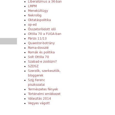
Liberalizmus a 3K-ban
LMPM
Menekültügy
Nekrológ
Oktatáspolitika
op-ed
Összetorlódott idő
Ottilia 70 a FUGA-ban
Párizs 11/13
Quaestor-botrány
Roma-dosszié
Romák és politika
Solt Ottilia 70
Szabad-e zsidózni?
SZDSZ
Szerzők, szerkesztők,
bloggerek
Szijj Ferenc
piszkozatai
Természetes fények
Történelmi emlékezet
Választás 2014
Vegyes vágott