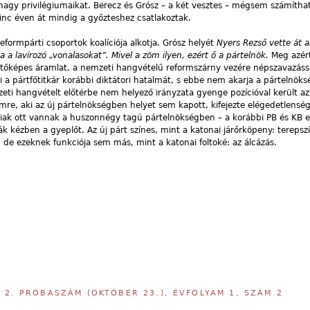
 nagy privilégiumaikat. Berecz és Grósz – a két vesztes – mégsem számíthat
nc éven át mindig a győzteshez csatlakoztak.
reformpárti csoportok koalíciója alkotja. Grósz helyét
Nyers Rezső vette át 
 a lavírozó „vonalasokat”. Mivel a zöm ilyen, ezért ő a pártelnök.
Meg azért
zetőképes áramlat, a nemzeti hangvételű reformszárny vezére népszavazássa
i a pártfőtitkár korábbi diktátori hatalmát, s ebbe nem akarja a pártelnöks
eti hangvételt előtérbe nem helyező irányzata gyenge pozícióval került az
re, aki az új pártelnökségben helyet sem kapott, kifejezte elégedetlenség
iak ott vannak a huszonnégy tagú pártelnökségben – a korábbi PB és KB 
k kézben a gyeplőt. Az új párt színes, mint a katonai járőrköpeny: terepsz
k, de ezeknek funkciója sem más, mint a katonai foltoké: az álcázás.
,
2. PRÓBASZÁM (OKTÓBER 23.), ÉVFOLYAM 1, SZÁM 2