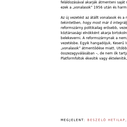
feláldozásával akarják átmenteni saját
ezek a „vonalasok” 1956 után és harmi
Az új vezetést az átállt vonalasok és a 
tekintetben, hogy most már ő integrálja
reformszárny politikailag erősebb, ve
köztársasági elnökként akarja birtokoln
belekeverni. A reformszárnynak a nemz
vezetésbe. Egyik hangadójuk, Keserű Im
„vonalasok” átmentődése miatt. Utóbb
összezagyválásában –, de nem ők tartjá
Platformfoltok ékesítik vagy ékteleníti
MEGJELENT:
BESZÉLŐ HETILAP