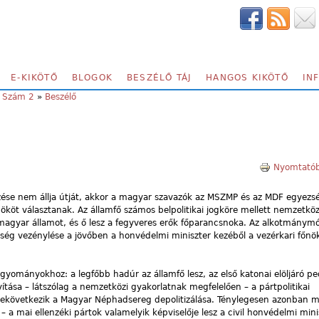
E-KIKÖTŐ
BLOGOK
BESZÉLŐ TÁJ
HANGOS KIKÖTŐ
IN
, Szám 2
»
Beszélő
Nyomtatób
se nem állja útját, akkor a magyar szavazók az MSZMP és az MDF egyezs
ököt választanak. Az államfő számos belpolitikai jogköre mellett nemzetköz
 magyar államot, és ő lesz a fegyveres erők főparancsnoka. Az alkotmánym
dség vezénylése a jövőben a honvédelmi miniszter kezéből a vezérkari főn
ományokhoz: a legfőbb hadúr az államfő lesz, az első katonai elöljáró p
ítása – látszólag a nemzetközi gyakorlatnak megfelelően – a pártpolitikai
 bekövetkezik a Magyar Néphadsereg depolitizálása. Ténylegesen azonban m
a mai ellenzéki pártok valamelyik képviselője lesz a civil honvédelmi mini