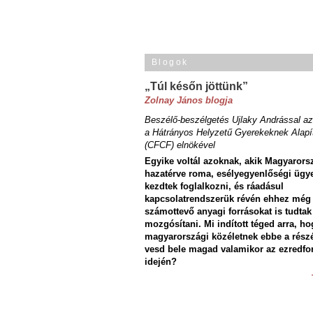
Blogok
„Túl későn jöttünk”
Zolnay János blogja
Beszélő-beszélgetés Ujlaky Andrással az
a Hátrányos Helyzetű Gyerekeknek Alapí
(CFCF) elnökével
Egyike voltál azoknak, akik Magyarors
hazatérve roma, esélyegyenlőségi ügy
kezdtek foglalkozni, és ráadásul
kapcsolatrendszerük révén ehhez még
számottevő anyagi forrásokat is tudtak
mozgósítani. Mi indított téged arra, ho
magyarországi közéletnek ebbe a rész
vesd bele magad valamikor az ezredfo
idején?