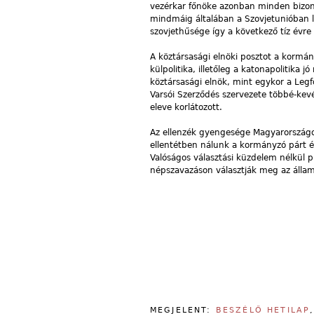
vezérkar főnöke azonban minden bizon
mindmáig általában a Szovjetunióban l
szovjethűsége így a következő tíz évre 
A köztársasági elnöki posztot a kormány
külpolitika, illetőleg a katonapolitika 
köztársasági elnök, mint egykor a Legf
Varsói Szerződés szervezete többé-ke
eleve korlátozott.
Az ellenzék gyengesége Magyarországo
ellentétben nálunk a kormányzó párt és
Valóságos választási küzdelem nélkül 
népszavazáson választják meg az államp
MEGJELENT:
BESZÉLŐ HETILAP