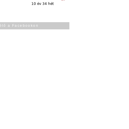
10 év 34 hét
élő a Facebookon