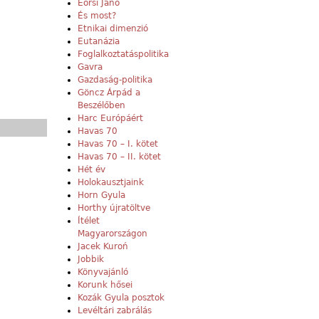
Eörsi Janó
És most?
Etnikai dimenzió
Eutanázia
Foglalkoztatáspolitika
Gavra
Gazdaság-politika
Göncz Árpád a
Beszélőben
Harc Európáért
Havas 70
Havas 70 – I. kötet
Havas 70 – II. kötet
Hét év
Holokausztjaink
Horn Gyula
Horthy újratöltve
Ítélet
Magyarországon
Jacek Kuroń
Jobbik
Könyvajánló
Korunk hősei
Kozák Gyula posztok
Levéltári zabrálás