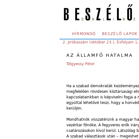
Skip to main content
SECONDARY MENU
HÍRMONDÓ
BESZÉLŐ LAPOK
YOU ARE HERE:
2. próbaszám (október 23.), Évfolyam 1
AZ ÁLLAMFŐ HATALMA
Tölgyessy Péter
Ha a szabad demokraták kezdeményezé
megfelelően rövidesen köztársasági eln
kapcsolatainkban is képviselni fogja a
egyúttal lehetővé teszi, hogy a honvé
kerüljön.
Mondhatnók visszatérünk a magyar hagy
vezérkar főnöke. A fegyveres erők irány
csatározásokon kívül kerül. Látszólag
A szabad választások után – megeshet – 