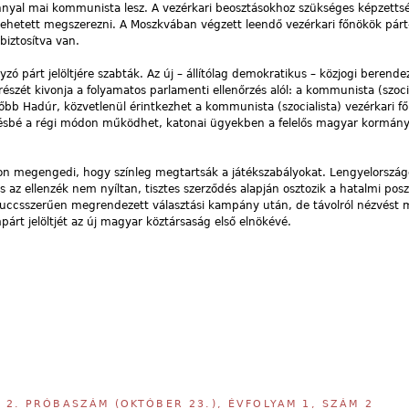
nyal mai kommunista lesz. A vezérkari beosztásokhoz szükséges képzetts
ehetett megszerezni. A Moszkvában végzett leendő vezérkari főnökök párt
biztosítva van.
zó párt jelöltjére szabták. Az új – állítólag demokratikus – közjogi berend
jó részét kivonja a folyamatos parlamenti ellenőrzés alól: a kommunista (szoci
őbb Hadúr, közvetlenül érintkezhet a kommunista (szocialista) vezérkari fő
vésbé a régi módon működhet, katonai ügyekben a felelős magyar kormán
n megengedi, hogy színleg megtartsák a játékszabályokat. Lengyelország
 az ellenzék nem nyíltan, tisztes szerződés alapján osztozik a hatalmi pos
puccsszerűen megrendezett választási kampány után, de távolról nézvést 
árt jelöltjét az új magyar köztársaság első elnökévé.
,
2. PRÓBASZÁM (OKTÓBER 23.), ÉVFOLYAM 1, SZÁM 2