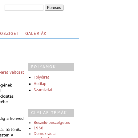
FOSZIGET
GALÉRIÁK
FOLYAMOK
arát változat
Folyóirat
Hetilap
égének
Szamizdat
i
ódosítás
ökébe
CÍMLAP TÉMÁK
edig a honvéd
Beszélő-beszélgetés
1956
ás történik.
Demokrácia
szter. A