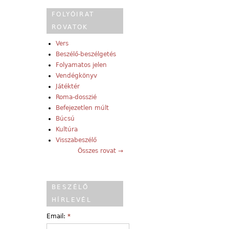
FOLYÓIRAT
ROVATOK
Vers
Beszélő-beszélgetés
Folyamatos jelen
Vendégkönyv
Játéktér
Roma-dosszié
Befejezetlen múlt
Búcsú
Kultúra
Visszabeszélő
Összes rovat →
BESZÉLŐ
HÍRLEVÉL
Email:
*