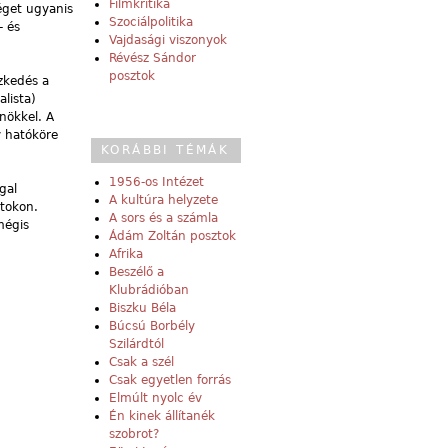
Filmkritika
éget ugyanis
Szociálpolitika
- és
Vajdasági viszonyok
Révész Sándor
posztok
ezkedés a
alista)
nökkel. A
y hatóköre
KORÁBBI TÉMÁK
1956-os Intézet
gal
A kultúra helyzete
ztokon.
A sors és a számla
mégis
Ádám Zoltán posztok
Afrika
Beszélő a
Klubrádióban
Biszku Béla
Búcsú Borbély
Szilárdtól
Csak a szél
Csak egyetlen forrás
Elmúlt nyolc év
Én kinek állítanék
szobrot?