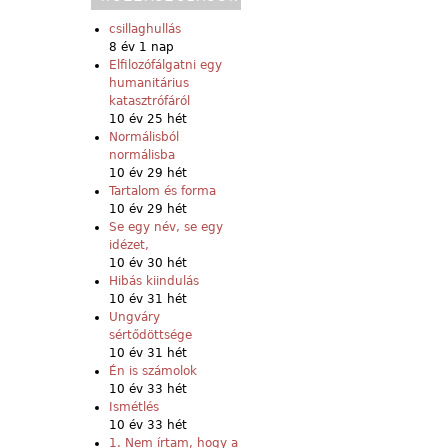
csillaghullás
8 év 1 nap
Elfilozófálgatni egy
humanitárius
katasztrófáról
10 év 25 hét
Normálisból
normálisba
10 év 29 hét
Tartalom és forma
10 év 29 hét
Se egy név, se egy
idézet,
10 év 30 hét
Hibás kiindulás
10 év 31 hét
Ungváry
sértődöttsége
10 év 31 hét
Én is számolok
10 év 33 hét
Ismétlés
10 év 33 hét
1. Nem írtam, hogy a