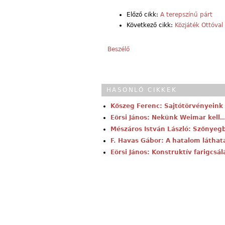
Előző cikk:
A terepszínű párt
Következő cikk:
Közjáték Ottóval
Beszélő
HASONLÓ CIKKEK
Kőszeg Ferenc: Sajtótörvényeink
Eörsi János: Nekünk Weimar kell
Mészáros István László: Szőnye
F. Havas Gábor: A hatalom láthata
Eörsi János: Konstruktív farigcsál