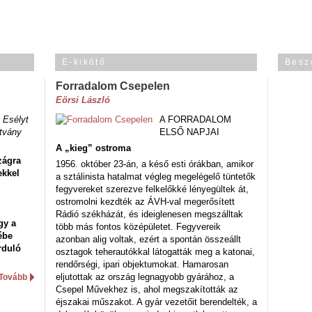
E-kikötő
Besz
Forradalom Csepelen
Eörsi László
 Esélyt
A FORRADALOM
tvány
ELSŐ NAPJAI
A „kieg” ostroma
zágra
1956. október 23-án, a késő esti órákban, amikor
ekkel
a sztálinista hatalmat végleg megelégelő tüntetők
fegyvereket szerezve felkelőkké lényegültek át,
ostromolni kezdték az ÁVH-val megerősített
Rádió székházát, és ideiglenesen megszálltak
gy a
több más fontos középületet. Fegyvereik
ébe
azonban alig voltak, ezért a spontán összeállt
rduló
osztagok teherautókkal látogatták meg a katonai,
rendőrségi, ipari objektumokat. Hamarosan
eljutottak az ország legnagyobb gyárához, a
Tovább
Csepel Művekhez is, ahol megszakították az
éjszakai műszakot. A gyár vezetőit berendelték, a