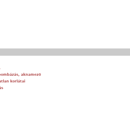
…
gbombázás, aknamező
tlan korlátai
ás