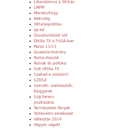
Liberalizmus a 3K-ban
LMPM
Menekültügy
Nekrológ
Oktatáspolitika
op-ed
Összetorlódott idő
Ottilia 70 a FUGA-ban
Párizs 11/13
Quaestor-botrány
Roma-dosszié
Romák és politika
Solt Ottilia 70
Szabad-e zsidózni?
SZDSZ
Szerzők, szerkesztők,
bloggerek
Szijj Ferenc
piszkozatai
Természetes fények
Történelmi emlékezet
Választás 2014
Vegyes vágott