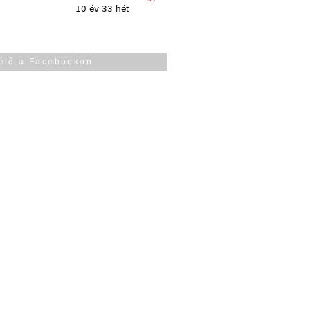
10 év 33 hét
élő a Facebookon