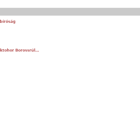
ybíróság
oktohor Borossrúl…