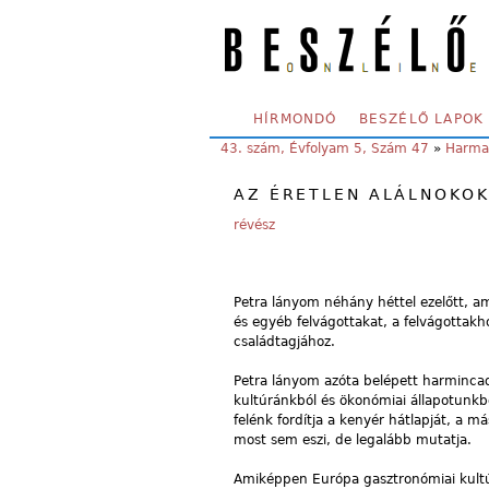
Skip to main content
SECONDARY MENU
HÍRMONDÓ
BESZÉLŐ LAPOK
YOU ARE HERE:
43. szám, Évfolyam 5, Szám 47
»
Harmad
AZ ÉRETLEN ALÁLNOKO
révész
Petra lányom néhány héttel ezelőtt, ami
és egyéb felvágottakat, a felvágottakh
családtagjához.
Petra lányom azóta belépett harminca
kultúránkból és ökonómiai állapotunkb
felénk fordítja a kenyér hátlapját, a má
most sem eszi, de legalább mutatja.
Amiképpen Európa gasztronómiai kultú