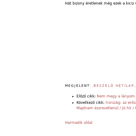
Hát bizony éretlenek még ezek a kicsi
MEGJELENT:
BESZÉLŐ HETILAP
Előző cikk:
Nem megy a lányom 
Következő cikk:
Írország: az erős
Majdnem észrevétlenül / Jó hír /
Harmadik oldal