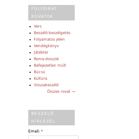
FOLYÓIRAT
ROVATOK
Vers
Beszélő-beszélgetés
Folyamatos jelen
Vendégkönyv
Játéktér
Roma-dosszié
Befejezetlen múlt
Búcsú
Kultúra
Visszabeszélő
Összes rovat →
BESZÉLŐ
HÍRLEVÉL
Email:
*