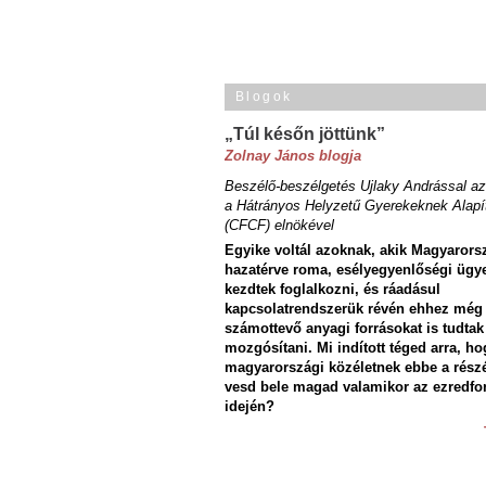
Blogok
„Túl későn jöttünk”
Zolnay János blogja
Beszélő-beszélgetés Ujlaky Andrással az
a Hátrányos Helyzetű Gyerekeknek Alapí
(CFCF) elnökével
Egyike voltál azoknak, akik Magyarors
hazatérve roma, esélyegyenlőségi ügy
kezdtek foglalkozni, és ráadásul
kapcsolatrendszerük révén ehhez még
számottevő anyagi forrásokat is tudtak
mozgósítani. Mi indított téged arra, ho
magyarországi közéletnek ebbe a rész
vesd bele magad valamikor az ezredfo
idején?