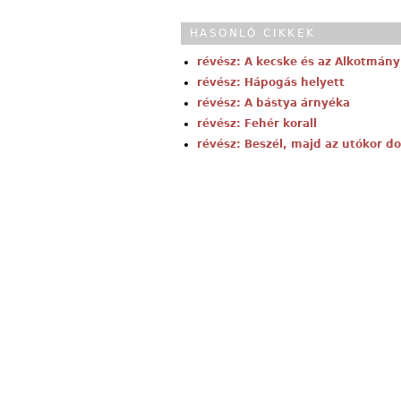
HASONLÓ CIKKEK
révész: A kecske és az Alkotmán
révész: Hápogás helyett
révész: A bástya árnyéka
révész: Fehér korall
révész: Beszél, majd az utókor d