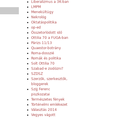
Liberalizmus a 3K-ban
LMPM
Menekültügy
Nekrológ
Oktatáspolitika
op-ed
Összetorlódott idő
Ottilia 70 a FUGA-ban
Párizs 11/13
Quaestor-botrány
Roma-dosszié
Romák és politika
Solt Ottilia 70
Szabad-e zsidózni?
SZDSZ
Szerzők, szerkesztők,
bloggerek
Szijj Ferenc
piszkozatai
Természetes fények
Történelmi emlékezet
Választás 2014
Vegyes vágott