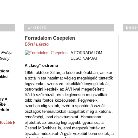
E-kikötő
Besz
Forradalom Csepelen
Eörsi László
 Esélyt
A FORRADALOM
tvány
ELSŐ NAPJAI
A „kieg” ostroma
zágra
1956. október 23-án, a késő esti órákban, amikor
ekkel
a sztálinista hatalmat végleg megelégelő tüntetők
fegyvereket szerezve felkelőkké lényegültek át,
ostromolni kezdték az ÁVH-val megerősített
Rádió székházát, és ideiglenesen megszálltak
gy a
több más fontos középületet. Fegyvereik
ébe
azonban alig voltak, ezért a spontán összeállt
rduló
osztagok teherautókkal látogatták meg a katonai,
rendőrségi, ipari objektumokat. Hamarosan
eljutottak az ország legnagyobb gyárához, a
Tovább
Csepel Művekhez is, ahol megszakították az
éjszakai műszakot. A gyár vezetőit berendelték, a