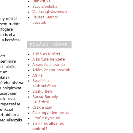
Filmkritika
Szociálpolitika
Vajdasági viszonyok
Révész Sándor
ény nélkül
posztok
 sem tudott
lfogása
m is él a
 a kortársai
KORÁBBI TÉMÁK
1956-os Intézet
ott
A kultúra helyzete
e semmire
A sors és a számla
t felelős
Ádám Zoltán posztok
t az
Afrika
zoknak
Beszélő a
lőrehamisítva
Klubrádióban
n polgárokat,
Biszku Béla
műsort sem
Búcsú Borbély
ozik, csak
Szilárdtól
repeltetése
Csak a szél
funkciót
Csak egyetlen forrás
 ezt abban a
Elmúlt nyolc év
eg ellenzéki
Én kinek állítanék
szobrot?