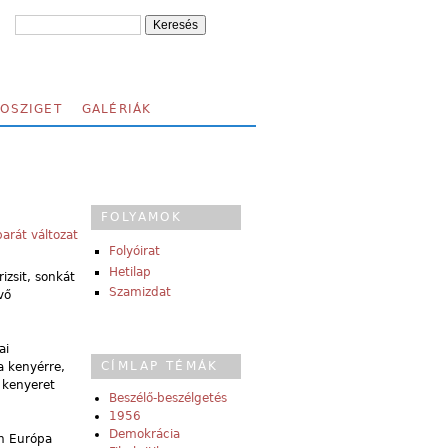
FOSZIGET
GALÉRIÁK
FOLYAMOK
arát változat
Folyóirat
Hetilap
izsit, sonkát
Szamizdat
vő
ai
CÍMLAP TÉMÁK
a kenyérre,
A kenyeret
Beszélő-beszélgetés
1956
Demokrácia
en Európa