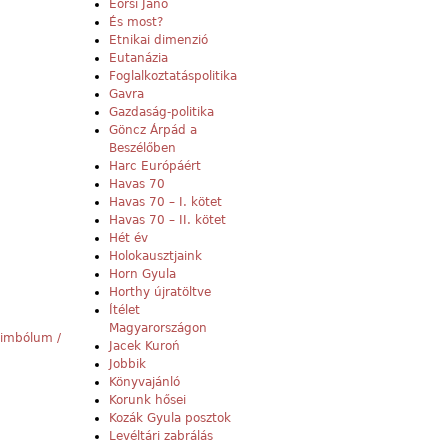
Eörsi Janó
És most?
Etnikai dimenzió
Eutanázia
Foglalkoztatáspolitika
Gavra
Gazdaság-politika
Göncz Árpád a
Beszélőben
Harc Európáért
Havas 70
Havas 70 – I. kötet
Havas 70 – II. kötet
Hét év
Holokausztjaink
Horn Gyula
Horthy újratöltve
Ítélet
Magyarországon
Szimbólum /
Jacek Kuroń
Jobbik
Könyvajánló
Korunk hősei
Kozák Gyula posztok
Levéltári zabrálás