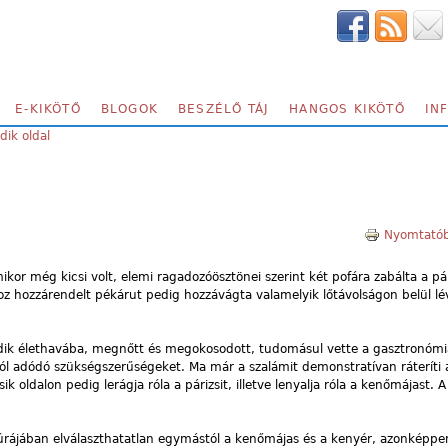
E-KIKÖTŐ
BLOGOK
BESZÉLŐ TÁJ
HANGOS KIKÖTŐ
IN
ik oldal
K
Nyomtatób
kor még kicsi volt, elemi ragadozóösztönei szerint két pofára zabálta a pár
oz hozzárendelt pékárut pedig hozzávágta valamelyik lőtávolságon belül lé
dik élethavába, megnőtt és megokosodott, tudomásul vette a gasztronómi
ól adódó szükségszerűségeket. Ma már a szalámit demonstratívan ráteríti 
sik oldalon pedig lerágja róla a párizsit, illetve lenyalja róla a kenőmájast. 
rájában elválaszthatatlan egymástól a kenőmájas és a kenyér, azonképp