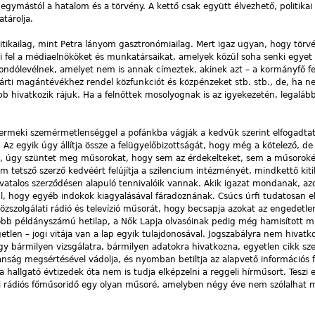
n egymástól a hatalom és a törvény. A kettő csak együtt élvezhető, politikai
tárolja.
tikailag, mint Petra lányom gasztronómiailag. Mert igaz ugyan, hogy törv
ti fel a médiaelnököket és munkatársaikat, amelyek közül soha senki egyet
mondólevélnek, amelyet nem is annak címeztek, akinek azt – a kormányfő fe
árti magántévékhez rendel közfunkciót és közpénzeket stb. stb., de, ha ne
bb hivatkozik rájuk. Ha a felnőttek mosolyognak is az igyekezetén, legalább
ermeki szemérmetlenséggel a pofánkba vágják a kedvük szerint elfogadtat
 Az egyik úgy állítja össze a felügyelőbizottságát, hogy még a kötelező, d
int, úgy szüntet meg műsorokat, hogy sem az érdekelteket, sem a műsorokér
m tetsző szerző kedvéért felújítja a szilencium intézményét, mindkettő kitil
ivatalos szerződésen alapuló tennivalóik vannak. Akik igazat mondanak, a
ül, hogy egyéb indokok kiagyalásával fáradoznának. Csúcs úrfi tudatosan e
özszolgálati rádió és televízió műsorát, hogy becsapja azokat az engedetle
yobb példányszámú hetilap, a Nők Lapja olvasóinak pedig még hamisított 
getlen – jogi vitája van a lap egyik tulajdonosával. Jogszabályra nem hivatk
y bármilyen vizsgálatra, bármilyen adatokra hivatkozna, egyetlen cikk sze
anság megsértésével vádolja, és nyomban betiltja az alapvető információs 
 a hallgató évtizedek óta nem is tudja elképzelni a reggeli hírműsort. Teszi
i rádiós főműsoridő egy olyan műsoré, amelyben négy éve nem szólalhat m