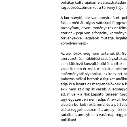
politikai kultúrájában elválaszthatatla
ragadozóösztöneinket a törvény-héja ha
A kormányfő már van annyira érett poli
falja a médiát, olyan vádakkal függesz
bizonyítani, olyan irományt tekint fel
szerint – joga van elfogadni, kormányp
törvényekkel, legalább mutatja, legalá
komolyan veszik.
Az alelnökök még nem tartanak itt. Gy
szervezeti és működési szabályzatukat.
sem kötelező konzultációktól is eltek
vezetőt nem értesíti. A másik a neki ne
intézményből olyanokat, akiknek ott h
habozás nélkül betörik a fejüket anélk
adja ki a hivatalos megrendelőknek a k
akik nem az ő lapját veszik. A legnag
ad, mivel – a Nők Lapjától teljesen füg
úgy egyszerűen nem adja. Anélkül, hog
alapján burkolt reklámmal és a pártatl
ellátó reggeli lapszemlét, amely nélkül
rádióban, amelyben a vasárnap reggel
politikus!