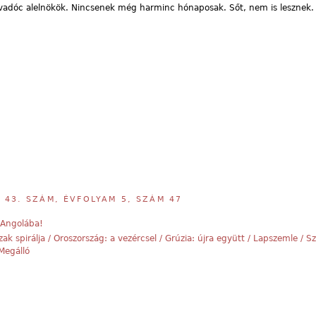
 vadóc alelnökök. Nincsenek még harminc hónaposak. Sőt, nem is lesznek.
,
43. SZÁM, ÉVFOLYAM 5, SZÁM 47
Angolába!
zak spirálja / Oroszország: a vezércsel / Grúzia: újra együtt / Lapszemle / 
 Megálló