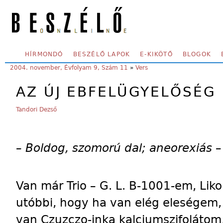
Skip to main content
SECONDARY MENU
HÍRMONDÓ
BESZÉLŐ LAPOK
E-KIKÖTŐ
BLOGOK
YOU ARE HERE:
2004. november, Évfolyam 9, Szám 11
»
Vers
AZ ÚJ EBFELÜGYELŐSÉG
Tandori Dezső
– Boldog, szomorú dal; aneorexiás –
Van már Trio – G. L. B-1001-em, Liko
utóbbi, hogy ha van elég eleségem,
van Czuzczo-inka kalciumszifolátom