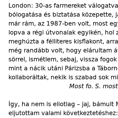
London: 30-as farmereket válogatva,
bólogatása és biztatása közepette,
már rám, az 1987-ben volt, most e
lopva a régi útvonalak egyikén, hol
meghúzta a félliteres kisflakont, ar
még randább volt, hogy elárultam á
sörrel, ismétlem, sebaj, vissza fogok
mint a nácik utáni Párizsba a Tábo
kollaboráltak, nekik is szabad sok 
Most fo. S. mos
Így, ha nem is eliotlag – jaj, bámult 
eljutottam valami következtetéshez: