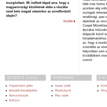
mozgósítani. Mi indított téged arra, hogy a
több más fontos 
magyarországi közéletnek ebbe a részébe
azonban alig volt
vesd bele magad valamikor az ezredforduló
osztagok teheraut
idején?
rendőrségi, ipar
eljutottak az ors
Tovább
Csepel Művekhez 
éjszakai műszakot
dolgozók közül s
forradalmárokhoz.
az, hogy a munk
szemlélte az es
helyzetben sem s
kívülállóként vise
szerző.
BESZÉLŐ ÚJSÁG
HÍRMONDÓ
E-K
Folyamatos jelen
Hazai vizek
Eml
Beszélő-beszélgetés
Mozduljunk
Fény
Roma-dosszié
Más vizek
Kultúra