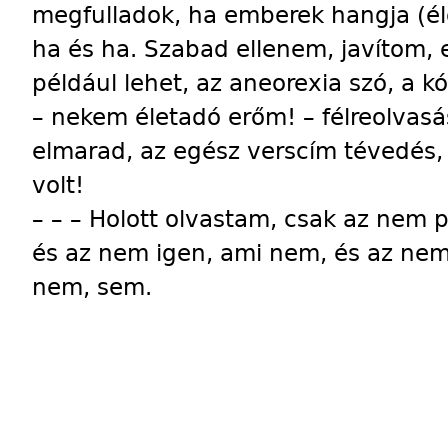
megfulladok, ha emberek hangja (élőb
ha és ha. Szabad ellenem, javítom,
például lehet, az aneorexia szó, a k
– nekem életadó erőm! – félreolvasá
elmarad, az egész verscím tévedés,
volt!
– – – Holott olvastam, csak az nem
és az nem igen, ami nem, és az n
nem, sem.