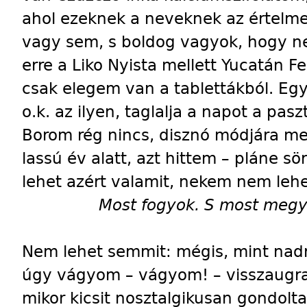
ahol ezeknek a neveknek az értelm
vagy sem, s boldog vagyok, hogy n
erre a Liko Nyista mellett Yucatán Fezi
csak elegem van a tablettákból. E
o.k. az ilyen, taglalja a napot a paszt
Borom rég nincs, disznó módjára m
lassú év alatt, azt hittem – pláne s
lehet azért valamit, nekem nem leh
Most fogyok. S most megy
Nem lehet semmit: mégis, mint nad
úgy vágyom – vágyom! – visszaugran
mikor kicsit nosztalgikusan gondolt