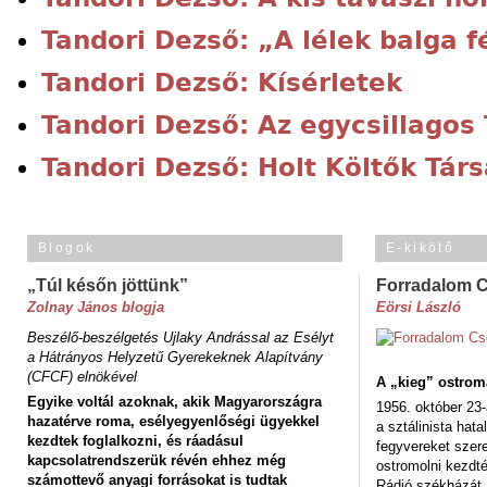
Tandori Dezső: „A lélek balga f
Tandori Dezső: Kísérletek
Tandori Dezső: Az egycsillagos
Tandori Dezső: Holt Költők Tár
Blogok
E-kikötő
„Túl későn jöttünk”
Forradalom 
Zolnay János blogja
Eörsi László
Beszélő-beszélgetés Ujlaky Andrással az Esélyt
a Hátrányos Helyzetű Gyerekeknek Alapítvány
(CFCF) elnökével
A „kieg” ostrom
Egyike voltál azoknak, akik Magyarországra
1956. október 23-
hazatérve roma, esélyegyenlőségi ügyekkel
a sztálinista hat
kezdtek foglalkozni, és ráadásul
fegyvereket szere
kapcsolatrendszerük révén ehhez még
ostromolni kezdt
számottevő anyagi forrásokat is tudtak
Rádió székházát,