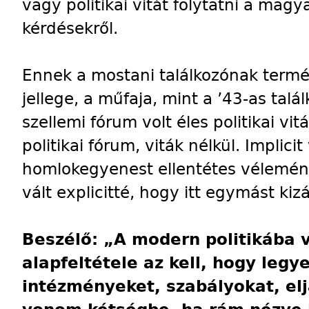
vagy politikai vitát folytatni a mag
kérdésekről.
Ennek a mostani találkozónak term
jellege, a műfaja, mint a ’43-as tal
szellemi fórum volt éles politikai vi
politikai fórum, viták nélkül. Implici
homlokegyenest ellentétes vélemén
vált explicitté, hogy itt egymást kiz
Beszélő: „A modern politikába 
alapfeltétele az kell, hogy leg
intézményeket, szabályokat, el