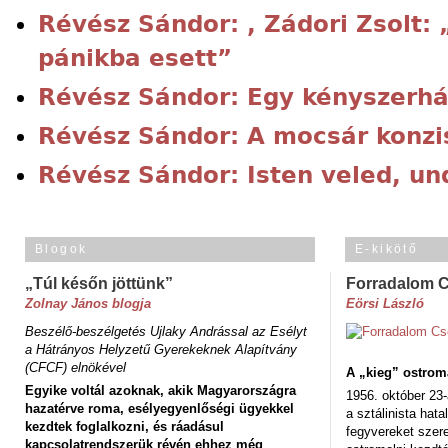
Révész Sándor: , Zádori Zsolt:
pánikba esett”
Révész Sándor: Egy kényszerhá
Révész Sándor: A mocsár konzi
Révész Sándor: Isten veled, un
Blogok
E-kikötő
„Túl későn jöttünk”
Forradalom 
Zolnay János blogja
Eörsi László
Beszélő-beszélgetés Ujlaky Andrással az Esélyt
a Hátrányos Helyzetű Gyerekeknek Alapítvány
(CFCF) elnökével
A „kieg” ostrom
Egyike voltál azoknak, akik Magyarországra
1956. október 23-
hazatérve roma, esélyegyenlőségi ügyekkel
a sztálinista hat
kezdtek foglalkozni, és ráadásul
fegyvereket szere
kapcsolatrendszerük révén ehhez még