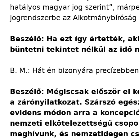
hatályos magyar jog szerint”, márp
jogrendszerbe az Alkotmánybíróság h
Beszélő: Ha ezt így értették, a
büntetni tekintet nélkül az idő
B. M.: Hát én bizonyára precízebbe
Beszélő: Mégiscsak először el ke
a zárónyilatkozat. Szárszó egé
evidens módon arra a koncepció
nemzeti elkötelezettségű csopo
meghívunk, és nemzetidegen cs