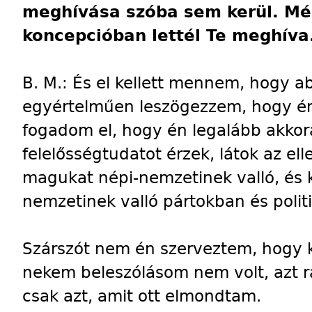
meghívása szóba sem kerül. Mé
koncepcióban lettél Te meghíva
B. M.: És
el kellett mennem, hogy a
egyértelműen leszögezzem, hogy é
fogadom el, hogy én legalább akkora
felelősségtudatot érzek, látok az el
magukat népi-nemzetinek valló, és 
nemzetinek valló pártokban és polit
Szárszót nem én szerveztem, hogy k
nekem beleszólásom nem volt, azt 
csak azt, amit ott elmondtam.