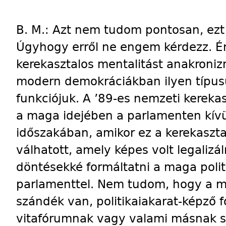
B. M.: Azt nem tudom pontosan, ezt 
Úgyhogy erről ne engem kérdezz. Én
kerekasztalos mentalitást anakronizm
modern demokráciákban ilyen típusú
funkciójuk. A ’89-es nemzeti kerekas
a maga idejében a parlamenten kívü
időszakában, amikor ez a kerekaszt
válhatott, amely képes volt legalizáln
döntésekké formáltatni a maga politi
parlamenttel. Nem tudom, hogy a mo
szándék van, politikaiakarat-képző 
vitafórumnak vagy valami másnak s