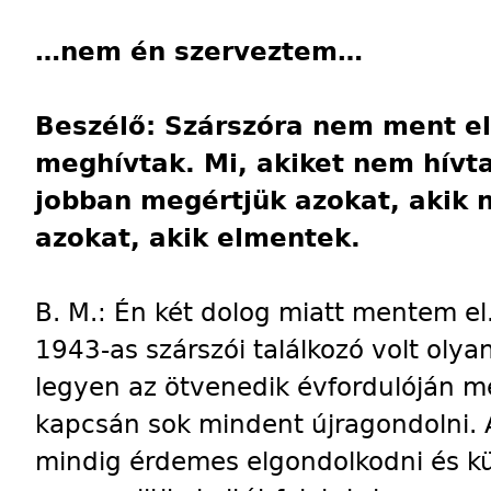
…nem én szerveztem…
Beszélő: Szárszóra nem ment el
meghívtak. Mi, akiket nem hívta
jobban megértjük azokat, akik 
azokat, akik elmentek.
B. M.: Én két dolog miatt mentem el.
1943-as szárszói találkozó volt oly
legyen az ötvenedik évfordulóján m
kapcsán sok mindent újragondolni. 
mindig érdemes elgondolkodni és kü