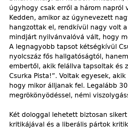
úgyhogy csak erről a három napról
Kedden, amikor az úgynevezett nagy
hangzottak el, rendkívül nagy volt a
mindjárt nyilvánvalóvá vált, hogy m
A legnagyobb tapsot kétségkívül Cs
nyolcszáz fős hallgatóságtól, hanem
embertől, akik felállva tapsoltak és
Csurka Pista!”. Voltak egyesek, akik
hogy mikor álljanak fel. Legalább 
megrökönyödéssel, némi viszolygássa
Két dologgal lehetett biztosan sikert
kritikájával és a liberális pártok krit