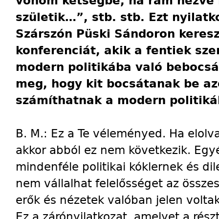
vonom kétségbe, ha rám nézve 
születik…”, stb. stb. Ezt nyilat
Szárszón Püski Sándoron keresz
konferenciát, akik a fentiek sz
modern politikába való bebocsá
meg, hogy kit bocsátanak be azo
számíthatnak a modern politiká
B. M.: Ez a Te véleményed. Ha elolva
akkor abból ez nem következik. Egy
mindenféle politikai kóklernek és d
nem vállalhat felelősséget az összes
erők és nézetek valóban jelen volt
Ez a zárónyilatkozat, amelyet a ré