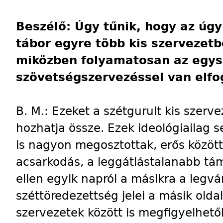
Beszélő: Úgy tűnik, hogy az úg
tábor egyre több kis szervezetbe
miközben folyamatosan az egys
szövetségszervezéssel van elfo
B. M.: Ezeket a szétgurult kis szerve
hozhatja össze. Ezek ideológiailag
is nagyon megosztottak, erős közöttü
acsarkodás, a leggátlástalanabb tá
ellen egyik napról a másikra a legvá
széttöredezettség jelei a másik oldal
szervezetek között is megfigyelhető