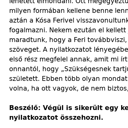
lehetett elmondani. Ott megegyezt
milyen formában kellene benne lenn
aztán a Kósa Ferivel visszavonultun
fogalmazni. Nekem ezután el kellet
maradtunk, hogy a Feri továbbviszi,
szöveget. A nyilatkozatot lényegében
első rész megfelel annak, amit mi ír
onnantól, hogy „Szükségesnek tart
született. Ebben több olyan mondat 
volna, ha ott vagyok, de nem biztos
Beszélő: Végül is sikerült egy
nyilatkozatot összehozni.