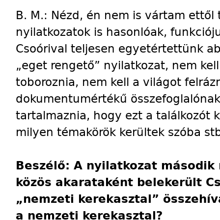
B. M.: Nézd, én nem is vártam ettől
nyilatkozatok is hasonlóak, funkció
Csoórival teljesen egyetértettünk 
„eget rengető” nyilatkozat, nem kell
toboroznia, nem kell a világot felrá
dokumentumértékű összefoglalónak ke
tartalmaznia, hogy ezt a találkozót k
milyen témakörök kerültek szóba stb
Beszélő: A nyilatkozat második
közös akarataként belekerült Cs
„nemzeti kerekasztal” összehívá
a nemzeti kerekasztal?