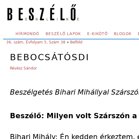
Skip to main content
SECONDARY MENU
HÍRMONDÓ
BESZÉLŐ LAPOK
E-KIKÖTŐ
BLOGOK
YOU ARE HERE:
36. szám, Évfolyam 5, Szám 38
»
Belföld
BEBOCSÁTÓSDI
Révész Sándor
Beszélgetés Bihari Mihállyal Szárszó
Beszélő: Milyen volt Szárszón a
Bihari Mihály: Én kedden érkeztem,