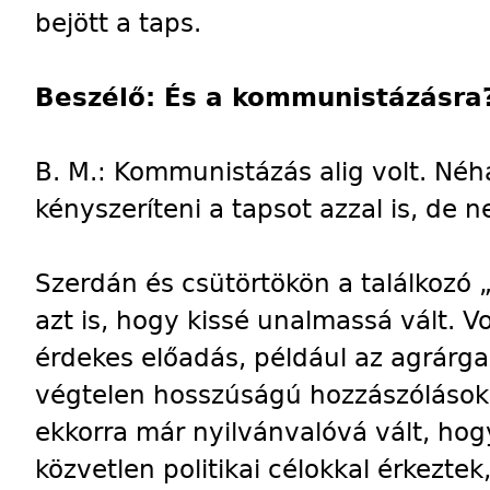
bejött a taps.
Beszélő: És a kommunistázásra
B. M.: Kommunistázás alig volt. Néhá
kényszeríteni a tapsot azzal is, de 
Szerdán és csütörtökön a találkozó
azt is, hogy kissé unalmassá vált. V
érdekes előadás, például az agrárg
végtelen hosszúságú hozzászólások l
ekkorra már nyilvánvalóvá vált, hogy
közvetlen politikai célokkal érkezt