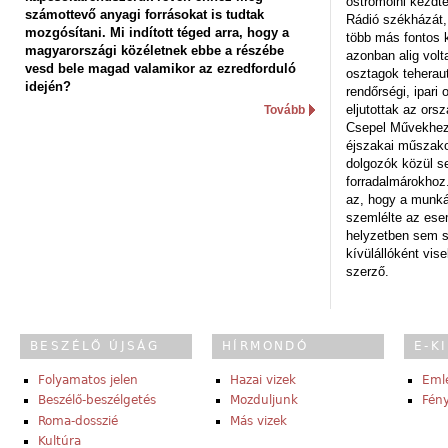
ostromolni kezdt
számottevő anyagi forrásokat is tudtak
Rádió székházát,
mozgósítani. Mi indított téged arra, hogy a
több más fontos 
magyarországi közéletnek ebbe a részébe
azonban alig volt
vesd bele magad valamikor az ezredforduló
osztagok teheraut
idején?
rendőrségi, ipar
eljutottak az ors
Tovább
Csepel Művekhez 
éjszakai műszakot
dolgozók közül s
forradalmárokhoz.
az, hogy a munk
szemlélte az es
helyzetben sem s
kívülállóként vise
szerző.
BESZÉLŐ ÚJSÁG
HÍRMONDÓ
E-K
Folyamatos jelen
Hazai vizek
Eml
Beszélő-beszélgetés
Mozduljunk
Fény
Roma-dosszié
Más vizek
Kultúra