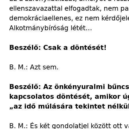
ellenszavazattal elfogadtak, nem p
demokráciaellenes, ez nem kérdőjele
Alkotmánybíróság létét…
Beszélő: Csak a döntését!
B. M.: Azt sem.
Beszélő: Az önkényuralmi bűnc
kapcsolatos döntését, amikor ú
„az idő múlására tekintet nélkül
B. M.: És két gondolatjel között ott