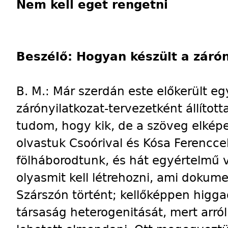
Nem kell eget rengetni
Beszélő: Hogyan készült a zárón
B. M.: Már szerdán este előkerült e
zárónyilatkozat-tervezetként állíto
tudom, hogy kik, de a szöveg elkép
olvastuk Csoórival és Kósa Ferencc
fölháborodtunk, és hát egyértelmű v
olyasmit kell létrehozni, ami dokume
Szárszón történt; kellőképpen higgad
társaság heterogenitását, mert arró