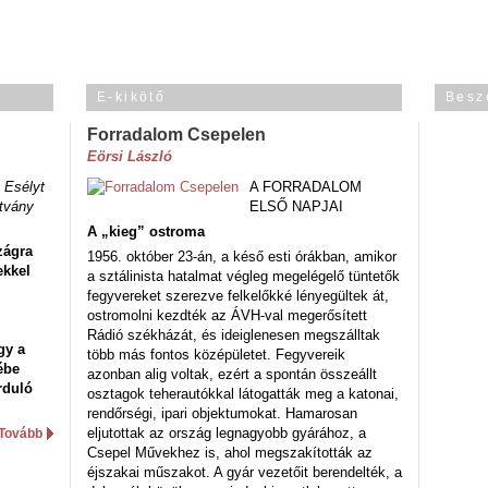
E-kikötő
Besz
Forradalom Csepelen
Eörsi László
 Esélyt
A FORRADALOM
tvány
ELSŐ NAPJAI
A „kieg” ostroma
zágra
1956. október 23-án, a késő esti órákban, amikor
ekkel
a sztálinista hatalmat végleg megelégelő tüntetők
fegyvereket szerezve felkelőkké lényegültek át,
ostromolni kezdték az ÁVH-val megerősített
Rádió székházát, és ideiglenesen megszálltak
gy a
több más fontos középületet. Fegyvereik
ébe
azonban alig voltak, ezért a spontán összeállt
rduló
osztagok teherautókkal látogatták meg a katonai,
rendőrségi, ipari objektumokat. Hamarosan
eljutottak az ország legnagyobb gyárához, a
Tovább
Csepel Művekhez is, ahol megszakították az
éjszakai műszakot. A gyár vezetőit berendelték, a