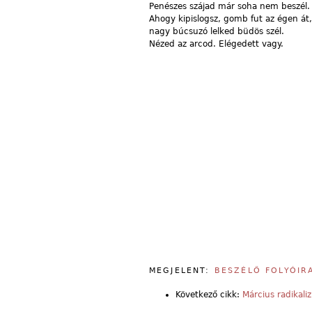
Penészes szájad már soha nem beszél.
Ahogy kipislogsz, gomb fut az égen át,
nagy búcsuzó lelked büdös szél.
Nézed az arcod. Elégedett vagy.
MEGJELENT:
BESZÉLŐ FOLYÓIR
Következő cikk:
Március radikal