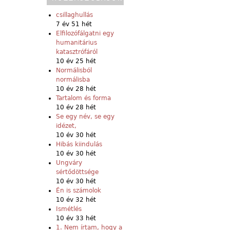
csillaghullás
7 év 51 hét
Elfilozófálgatni egy
humanitárius
katasztrófáról
10 év 25 hét
Normálisból
normálisba
10 év 28 hét
Tartalom és forma
10 év 28 hét
Se egy név, se egy
idézet,
10 év 30 hét
Hibás kiindulás
10 év 30 hét
Ungváry
sértődöttsége
10 év 30 hét
Én is számolok
10 év 32 hét
Ismétlés
10 év 33 hét
1. Nem írtam, hogy a