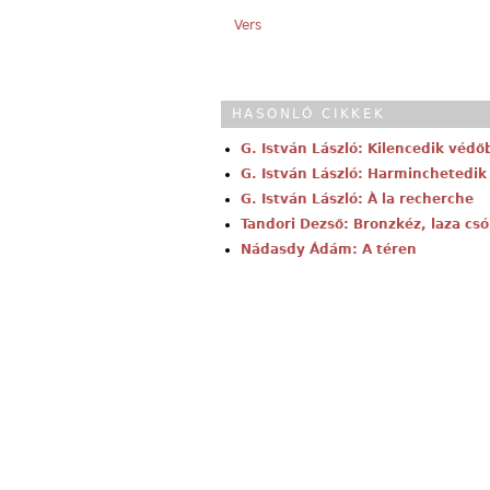
Vers
HASONLÓ CIKKEK
G. István László: Kilencedik véd
G. István László: Harminchetedi
G. István László: À la recherche
Tandori Dezső: Bronzkéz, laza cs
Nádasdy Ádám: A téren