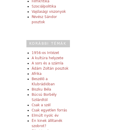
Filmkritika
Szociálpolitika
Vajdasági viszonyok
Révész Sándor
posztok
KORÁBBI TÉMÁK
1956-os Intézet
A kultúra helyzete
A sors és a számla
Ádám Zoltán posztok
Afrika
Beszélő a
Klubrádióban
Biszku Béla
Búcsú Borbély
Szilárdtól
Csak a szél
Csak egyetlen forrás
Elmúlt nyolc év
Én kinek állítanék
szobrot?