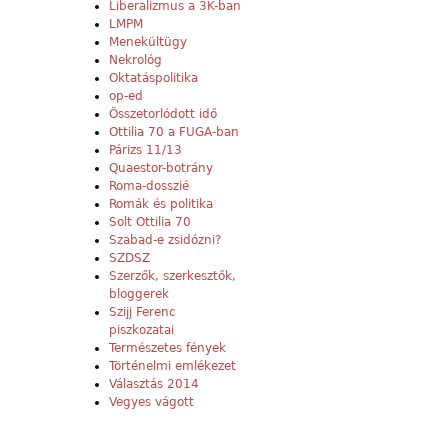
Liberalizmus a 3K-ban
LMPM
Menekültügy
Nekrológ
Oktatáspolitika
op-ed
Összetorlódott idő
Ottilia 70 a FUGA-ban
Párizs 11/13
Quaestor-botrány
Roma-dosszié
Romák és politika
Solt Ottilia 70
Szabad-e zsidózni?
SZDSZ
Szerzők, szerkesztők,
bloggerek
Szijj Ferenc
piszkozatai
Természetes fények
Történelmi emlékezet
Választás 2014
Vegyes vágott