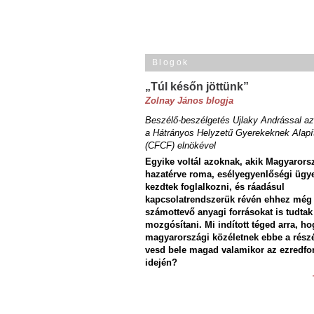
Blogok
„Túl későn jöttünk”
Zolnay János blogja
Beszélő-beszélgetés Ujlaky Andrással az
a Hátrányos Helyzetű Gyerekeknek Alapí
(CFCF) elnökével
Egyike voltál azoknak, akik Magyarors
hazatérve roma, esélyegyenlőségi ügy
kezdtek foglalkozni, és ráadásul
kapcsolatrendszerük révén ehhez még
számottevő anyagi forrásokat is tudtak
mozgósítani. Mi indított téged arra, ho
magyarországi közéletnek ebbe a rész
vesd bele magad valamikor az ezredfo
idején?