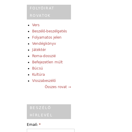
FOLYÓIRAT
ROVATOK
Vers
Beszélő-beszélgetés
Folyamatos jelen
Vendégkönyv
Játéktér
Roma-dosszié
Befejezetlen múlt
Búcsú
Kultúra
Visszabeszélő
Összes rovat →
BESZÉLŐ
HÍRLEVÉL
Email:
*