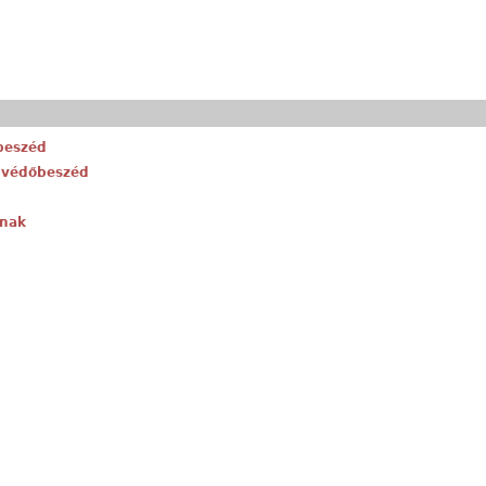
őbeszéd
k védőbeszéd
ónak