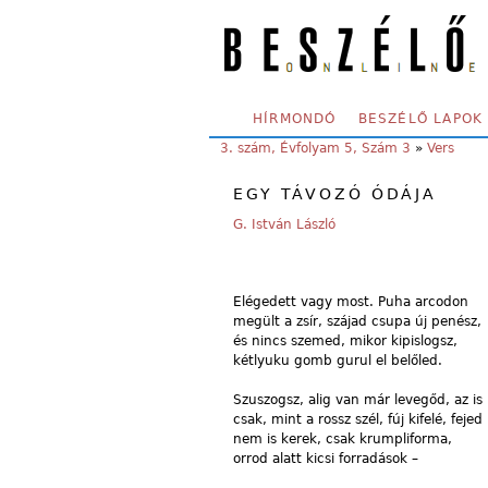
Skip to main content
SECONDARY MENU
HÍRMONDÓ
BESZÉLŐ LAPOK
YOU ARE HERE:
3. szám, Évfolyam 5, Szám 3
»
Vers
EGY TÁVOZÓ ÓDÁJA
G. István László
Elégedett vagy most. Puha arcodon
megült a zsír, szájad csupa új penész,
és nincs szemed, mikor kipislogsz,
kétlyuku gomb gurul el belőled.
Szuszogsz, alig van már levegőd, az is
csak, mint a rossz szél, fúj kifelé, fejed
nem is kerek, csak krumpliforma,
orrod alatt kicsi forradások –