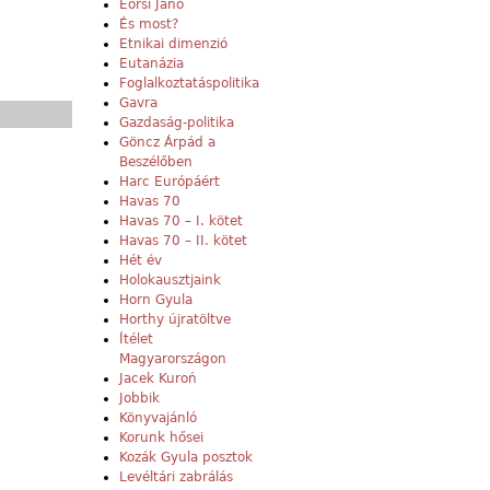
Eörsi Janó
És most?
Etnikai dimenzió
Eutanázia
Foglalkoztatáspolitika
Gavra
Gazdaság-politika
Göncz Árpád a
Beszélőben
Harc Európáért
Havas 70
Havas 70 – I. kötet
Havas 70 – II. kötet
Hét év
Holokausztjaink
Horn Gyula
Horthy újratöltve
Ítélet
Magyarországon
Jacek Kuroń
Jobbik
Könyvajánló
Korunk hősei
Kozák Gyula posztok
Levéltári zabrálás