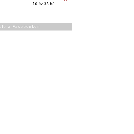
10 év 33 hét
élő a Facebookon