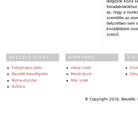
dolgozók közül s
forradalmárokhoz.
az, hogy a munk
szemlélte az es
helyzetben sem s
kívülállóként vise
szerző.
BESZÉLŐ ÚJSÁG
HÍRMONDÓ
E-K
Folyamatos jelen
Hazai vizek
Eml
Beszélő-beszélgetés
Mozduljunk
Fény
Roma-dosszié
Más vizek
Kultúra
© Copyright 2016, Beszélő. 