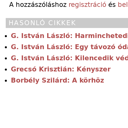
A hozzászóláshoz
regisztráció
és
be
HASONLÓ CIKKEK
G. István László: Harminchete
G. István László: Egy távozó ód
G. István László: Kilencedik v
Grecsó Krisztián: Kényszer
Borbély Szilárd: A körhöz