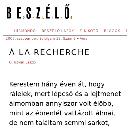
Skip to main content
SECONDARY MENU
HÍRMONDÓ
BESZÉLŐ LAPOK
E-KIKÖTŐ
BLOGOK
YOU ARE HERE:
2007. szeptember, Évfolyam 12, Szám 9
»
Vers
À LA RECHERCHE
G. István László
Kerestem hány éven át, hogy
rálelek, mert lépcső és a lejtmenet
álmomban annyiszor volt élőbb,
mint az ébrenlét vattázott álmai,
de nem találtam semmi sarkot,