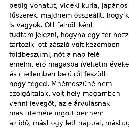
pedig vonatút, vidéki kúria, japános
fűszerek, majdnem összeállt, hogy k
is vagyok. Ott felnőttként
tudtam jelezni, hogyha egy tér hoz
tartozik, ott zászló volt kezemben
földbeszúrni, nőt a nap felé
emelni, erő magasba íveltetni éveke
és mellemben belülről feszült,
hogy téged, Mnémoszüné nem
szolgáltalak, volt hely magamban
venni levegőt, az elárvulásnak
más ütemére ingott bennem
az idő, máshogy lett nappal, másho