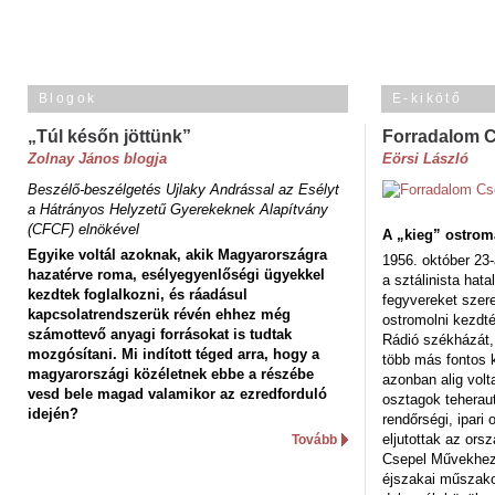
Blogok
E-kikötő
„Túl későn jöttünk”
Forradalom 
Zolnay János blogja
Eörsi László
Beszélő-beszélgetés Ujlaky Andrással az Esélyt
a Hátrányos Helyzetű Gyerekeknek Alapítvány
(CFCF) elnökével
A „kieg” ostrom
Egyike voltál azoknak, akik Magyarországra
1956. október 23-
hazatérve roma, esélyegyenlőségi ügyekkel
a sztálinista hat
kezdtek foglalkozni, és ráadásul
fegyvereket szere
kapcsolatrendszerük révén ehhez még
ostromolni kezdt
számottevő anyagi forrásokat is tudtak
Rádió székházát,
mozgósítani. Mi indított téged arra, hogy a
több más fontos 
magyarországi közéletnek ebbe a részébe
azonban alig volt
vesd bele magad valamikor az ezredforduló
osztagok teheraut
idején?
rendőrségi, ipar
eljutottak az ors
Tovább
Csepel Művekhez 
éjszakai műszakot