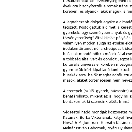
társadalomkutató érzékenységének és v
évek óta bizonyították a romák iránti 
körében, és olyanok, akik maguk is romá
A legnehezebb dolgok egyike a címadás
tetszett. Kóstolgattuk a címet, s kere
gyerekek, egy személyben anyák és gye
törvényszerűség” által kijelölt pályáj
valamilyen módon sújtja az etnikai elő
irodalomtörténet női archetípusait id
beásnak mondó nők (a mások által ese
a többség által vélt és gondolt „egzot
kulturális univerzáléi körében mozogna
gyermekük közt kipattanó konfliktus
büszkék arra, ha ők meghaladták szüle
mások, akiket történetesen nem neve
A szerepek (szülő, gyerek, házastárs) a
behatárolható, miként az is, hogy mi a
bontakoznak ki szemeink előtt. Immár
Végezetül hadd mondjak köszönetet mu
Katának, Burka Viktóriának, Fátyol Tiv
Horváth M. Juditnak, Horváth Katának,
Molnár István Gábornak, Nyári Gyulána