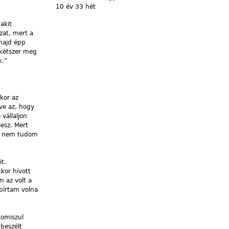
10 év 33 hét
akit
zat, mert a
 majd épp
 kétszer meg
k.”
kor az
ve az, hogy
vállaljon
esz. Mert
égi nem tudom
t.
kor hívott
 az volt a
bírtam volna
komiszul
beszélt