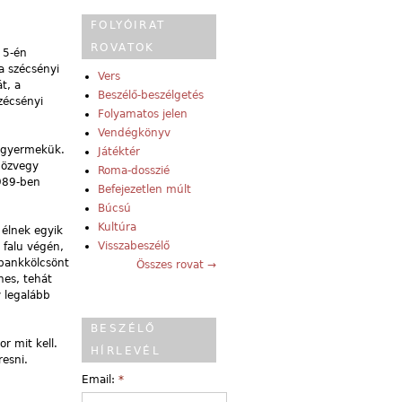
FOLYÓIRAT
ROVATOK
 5-én
a szécsényi
Vers
t, a
Beszélő-beszélgetés
zécsényi
Folyamatos jelen
Vendégkönyv
t gyermekük.
Játéktér
 özvegy
Roma-dosszié
1989-ben
Befejezetlen múlt
Búcsú
Kultúra
 élnek egyik
Visszabeszélő
 falu végén,
 bankkölcsönt
Összes rovat →
hes, tehát
y legalább
BESZÉLŐ
or mit kell.
HÍRLEVÉL
resni.
Email:
*