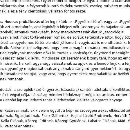
alódi érdeklődésének. Olyan emberek dolgoztak együtt ebben a kiállításb
szolidaritásukat, s folytattak kutató és dokumentáló, esetleg művészi mun
k, s ez a tény identitásuk vállaltan fontos része.
. Hosszas próbálkozás után leginkább az „Egyről kettőre”, vagy az „Egyről
stük azt a metaforát, ami leginkább kifejezi nők (asszonyok és hajadonok, a
rekek) ezreinek törekvését, hogy megváltoztassák életük „szociológiai
át. Ezek a nők most történetesen romák, de sorsuk (eltekintve attól, hogy t
ítélet) az egyetemes történelemből jól ismert, vagyis azt is mondhatnánk, 
ézik ők. Sietve le kell szögezni, hogy nem a magát romának, muzsikusnak 
tleg cigánynak mondott nők) kulturális különbségeit, úgymond másságát
ikusságát” akarjuk leírni. Mindössze azt szeretnénk bizonyítani, hogy az em
k hőseink, ha kell, ugyanúgy választanak az apjuk és a leendő férjük, a fér
ban, ugyanúgy megbocsátanak anyjuknak a sanyarú gyermekkorért, és ug
ik társadalmi rangját, vagy arra, hogy gyermekeik meghaladták az övékét
znek romának.
dottak, a szereplők (szülő, gyerek, házastárs) szintén adottak, a konfliktus
z élet végső célja. Látszólag minden hétköznapi, mégis katartikus, emberi
 a
Beszélő
lapjain látható tehát a láthatatlan kiállítás válogatott anyaga.
nkatársaimnak, akik velem együtt a kép- és szövegportrékat elkészítetté
adarnak, Figuli Juditnak, Fleck Gábornak, Hajnal László Endrének, Horváth
 Kalla Évának, Kőszegi Editnek, Kőszegi Gyulának, Lakatos Elzának, Mádl M
k, Valachi Annának.