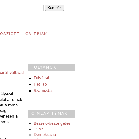
FOSZIGET
GALÉRIÁK
FOLYAMOK
arát változat
Folyóirat
Hetilap
Szamizdat
pályázat
elől a romák
ban a roma
ségi
CÍMLAP TÉMÁK
gyenesen a
 roma
Beszélő-beszélgetés
1956
Demokrácia
ható