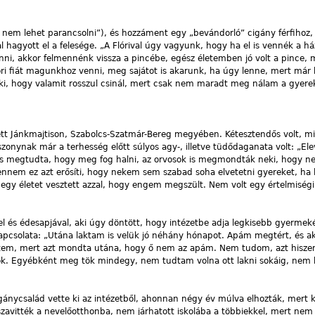
k nem lehet parancsolni”), és hozzáment egy „bevándorló” cigány férfihoz, 
hagyott el a felesége. „A Flórival úgy vagyunk, hogy ha el is vennék a há
nni, akkor felmennénk vissza a pincébe, egész életemben jó volt a pince,
óri fiát magunkhoz venni, meg sajátot is akarunk, ha úgy lenne, mert már
eki, hogy valamit rosszul csinál, mert csak nem maradt meg nálam a gyere
tt Jánkmajtison, Szabolcs-Szatmár-Bereg megyében. Kétesztendős volt, mi
onynak már a terhesség előtt súlyos agy-, illetve tüdődaganata volt: „Ele
s megtudta, hogy meg fog halni, az orvosok is megmondták neki, hogy ne 
nnem ez azt erősíti, hogy nekem sem szabad soha elvetetni gyereket, ha l
m, egy életet vesztett azzal, hogy engem megszült. Nem volt egy értelmis
l és édesapjával, aki úgy döntött, hogy intézetbe adja legkisebb gyermeké
apcsolata: „Utána laktam is velük jó néhány hónapot. Apám megtért, és ak
ljöttem, mert azt mondta utána, hogy ő nem az apám. Nem tudom, azt hiszem
k. Egyébként meg tök mindegy, nem tudtam volna ott lakni sokáig, nem 
igánycsalád vette ki az intézetből, ahonnan négy év múlva elhozták, mert 
zavitték a nevelőotthonba, nem járhatott iskolába a többiekkel, mert nem 