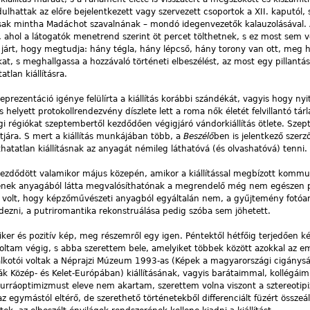
lhattak az előre bejelentkezett vagy szervezett csoportok a XII. kaputól, 
sak mintha Madáchot szavalnának – mondó idegenvezetők kalauzolásával. A 
, ahol a látogatók menetrend szerint öt percet tölthetnek, s ez most sem 
 járt, hogy megtudja: hány tégla, hány lépcső, hány torony van ott, meg 
at, s meghallgassa a hozzávaló történeti elbeszélést, az most egy pillantás
lan kiállításra.
reprezentáció igénye felülírta a kiállítás korábbi szándékát, vagyis hogy nyit
helyett protokollrendezvény díszlete lett a roma nők életét felvillantó tárl
 régiókat szeptembertől kezdődően végigjáró vándorkiállítás ötlete. Sze
ára. S mert a kiállítás munkájában több, a
Beszélő
ben is jelentkező szerző
atatlan kiállításnak az anyagát némileg láthatóvá (és olvashatóvá) tenni.
kezdődött valamikor május közepén, amikor a kiállítással megbízott kommu
ek anyagából látta megvalósíthatónak a megrendelő még nem egészen p
ágos volt, hogy képzőművészeti anyagból egyáltalán nem, a gyűjtemény fotó
endezni, a putriromantika rekonstruálása pedig szóba sem jöhetett.
siker és pozitív kép, meg részemről egy igen. Péntektől hétfőig terjedően k
oltam végig, s abba szerettem bele, amelyiket többek között azokkal az e
 alkotói voltak a Néprajzi Múzeum 1993-as (Képek a magyarországi cigánys
k Közép- és Kelet-Európában) kiállításának, vagyis barátaimmal, kollégái
urráoptimizmust eleve nem akartam, szerettem volna viszont a sztereotipi
egymástól eltérő, de szerethető történetekből differenciált füzért összeáll