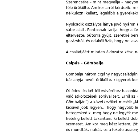
Szerencsére – mint megvallja – nagyon
tőle örökölte. Amikor arról kérdezik, 
nélkülözni kellett, legalább a gyereke
Nyolcadik osztályos lánya jövő nyáron
sátor alatt. Fontosnak tartja, hogy a l
eltervezte: bútorra gyűjt, szeretné be
garázsból, és odaköltözik, hogy ne zav
A családjáért minden áldozatra kész,
Csipás – Gömbalja
Gömbalja három cigány nagycsaládjának
bár anyja nevét örökölte, kisgyerek ko
Öt édes- és két féltestvéréhez hasonló
való átköltözések sorával telt. Erről az
Gömbalján”) a következőket meséli: „
kicsivel jobb legyen… hogy nagyobb le
betegeskedik, meg hogy ne legyék mess
hetekig kellett takarítani, ki kellett 
szemetet. Amikor meg kész lettem, jöt
és mondták, nahát, ez a fekete asszony