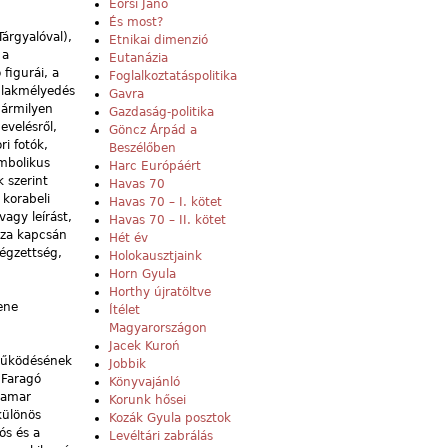
Eörsi Janó
És most?
árgyalóval),
Etnikai dimenzió
 a
Eutanázia
figurái, a
Foglalkoztatáspolitika
ablakmélyedés
Gavra
 bármilyen
Gazdaság-politika
evelésről,
Göncz Árpád a
i fotók,
Beszélőben
imbolikus
Harc Európáért
k szerint
Havas 70
korabeli
Havas 70 – I. kötet
agy leírást,
Havas 70 – II. kötet
usza kapcsán
Hét év
végzettség,
Holokausztjaink
Horn Gyula
Horthy újratöltve
lene
Ítélet
Magyarországon
Jacek Kuroń
működésének
Jobbik
 Faragó
Könyvajánló
hamar
Korunk hősei
különös
Kozák Gyula posztok
ós és a
Levéltári zabrálás