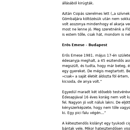
állásából kirúgták.
Aztán Csipás szerelmes lett („a szívne
Gömbaljára költözésük után nem sokkal 
volt asszonya mindenhogy el akarja ve
most ne lenne jó. Meg szeretnénk a Fl
is estem tőlle, csak hát, mondom is n
Erős Emese – Budapest
Erős Emese 1981. május 17-én születe
édesanyja meghalt, a 45 esztendős assz
megszült, és tudta, hogy már beteg, é
egy gyereket. De mégis megtartott. Be
»csak« a saját életét áldozta föl érte
kicsoda, de anya volt.”
Egyedül maradt két idősebb testvéréve
Édesapjával 16 éves koráig nem volt k
fel. Nagyon jó volt náluk lakni. De e
kényszerképzete, hogy nem tőle vagyo
ki. Egy pici falu végén…”
A kétesztendős kislányt egy tyukodi c
bántak vele. Mikor hatesztendősen viss