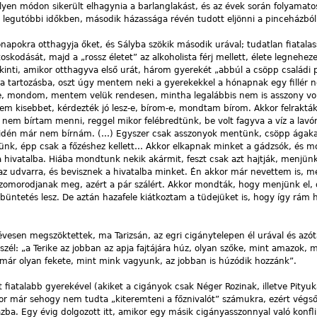
yen módon sikerült elhagynia a barlanglakást, és az évek során folyamato
a legutóbbi időkben, második házassága révén tudott eljönni a pinceházból
napokra otthagyja őket, és Sályba szökik második urával; tudatlan fiatala
skodását, majd a „rossz életet” az alkoholista férj mellett, élete legnehez
kinti, amikor otthagyva első urát, három gyerekét „abbúl a csöpp családi 
a tartozásba, oszt úgy mentem neki a gyerekekkel a hónapnak egy fillér né
őre, mondom, mentem velük rendesen, mintha legalábbis nem is asszony vo
em kisebbet, kérdezték jó lesz-e, bírom-e, mondtam bírom. Akkor felrakták
nem bírtam menni, reggel mikor felébredtünk, be volt fagyva a víz a lavó
idén már nem bírnám. (…) Egyszer csak asszonyok mentünk, csöpp ágak
ttünk, épp csak a főzéshez kellett… Akkor elkapnak minket a gádzsók, és 
 hivatalba. Hiába mondtunk nekik akármit, feszt csak azt hajtják, menjün
 az udvarra, és bevisznek a hivatalba minket. Én akkor már nevettem is, me
omorodjanak meg, azért a pár szálért. Akkor mondták, hogy menjünk el, 
büntetés lesz. De aztán hazafele kiátkoztam a tüdejüket is, hogy így rám 
évesen megszöktettek, ma Tarizsán, az egri cigánytelepen él urával és azót
eszél: „a Terike az jobban az apja fajtájára húz, olyan szőke, mint amazok, 
 már olyan fekete, mint mink vagyunk, az jobban is húzódik hozzánk”.
 fiatalabb gyerekével (akiket a cigányok csak Néger Rozinak, illetve Pityu
r már sehogy nem tudta „kiteremteni a főznivalót” számukra, ezért végső
rházba. Egy évig dolgozott itt, amikor egy másik cigányasszonnyal való konfl