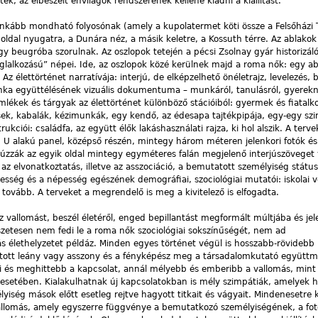
k, az elbeszélt énvilágok rendszerének kellene kiadni a kiállítást.
inkább mondható folyosónak (amely a kupolatermet köti össze a Felsőházi T
k oldal nyugatra, a Dunára néz, a másik keletre, a Kossuth térre. Az ablakok
 beugróba szorulnak. Az oszlopok tetején a pécsi Zsolnay gyár historizáló 
oglalkozású” népei. Ide, az oszlopok közé kerülnek majd a roma nők: egy 
Az élettörténet narratívája: interjú, de elképzelhető önéletrajz, levelezés,
unka együttélésének vizuális dokumentuma – munkáról, tanulásról, gyerekn
lékek és tárgyak az élettörténet különböző stációiból: gyermek és fiatalkor
sek, kabalák, kézimunkák, egy kendő, az édesapa tajtékpipája, egy-egy sz
ukciói: családfa, az együtt élők lakáshasználati rajza, ki hol alszik. A terve
 alakú panel, középső részén, mintegy három méteren jelenkori fotók és 
zzák az egyik oldal mintegy egyméteres falán megjelenő interjúszöveget v
 az elvonatkoztatás, illetve az asszociáció, a bemutatott személyiség stát
sség és a népesség egészének demográfiai, szociológiai mutatói: iskolai 
gy tovább. A terveket a megrendelő is meg a kivitelező is elfogadta.
sz vallomást, beszél életéről, enged bepillantást megformált múltjába és je
zetesen nem fedi le a roma nők szociológiai sokszínűségét, nem ad
s élethelyzetet példáz. Minden egyes történet végül is hosszabb-rövidebb
tott leány vagy asszony és a fényképész meg a társadalomkutató együtt
i és meghittebb a kapcsolat, annál mélyebb és emberibb a vallomás, mint
a esetében. Kialakulhatnak új kapcsolatokban is mély szimpátiák, amelyek 
lyiség mások előtt esetleg rejtve hagyott titkait és vágyait. Mindenesetre 
omás, amely egyszerre függvénye a bemutatkozó személyiségének, a fot