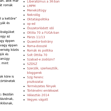
an, akik már
Liberalizmus a 3K-ban
kát romák
LMPM
Menekültügy
Nekrológ
 a kettőre”
Oktatáspolitika
nyák és
op-ed
Összetorlódott idő
öbbségüket
Ottilia 70 a FUGA-ban
hogy az
Párizs 11/13
vagy éppen
Quaestor-botrány
 vagy éppen
Roma-dosszié
beriség közös
Romák és politika
jük és
Solt Ottilia 70
yanúgy
Szabad-e zsidózni?
, mint
SZDSZ
Szerzők, szerkesztők,
bloggerek
ok köre is
Szijj Ferenc
 történetek
piszkozatai
Természetes fények
Történelmi emlékezet
k: Bezdán
Választás 2014
 Dávidnak,
Vegyes vágott
iklósnak,