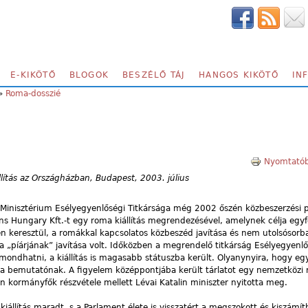
E-KIKÖTŐ
BLOGOK
BESZÉLŐ TÁJ
HANGOS KIKÖTŐ
IN
»
Roma-dosszié
Nyomtatób
lítás az Országházban, Budapest, 2003. július
i Minisztérium Esélyegyenlőségi Titkársága még 2002 őszén közbeszerzési 
s Hungary Kft.-t egy roma kiállítás megrendezésével, amelynek célja egyf
 keresztül, a romákkal kapcsolatos közbeszéd javítása és nem utolsósor
 „píárjának” javítása volt. Időközben a megrendelő titkárság Esélyegyenlő
mondhatni, a kiállítás is magasabb státuszba került. Olyanynyira, hogy e
 a bemutatónak. A figyelem középpontjába került tárlatot egy nemzetközi
én kormányfők részvétele mellett Lévai Katalin miniszter nyitotta meg.
iállítás maradt, s a Parlament élete is visszatért a megszokott és kiszámít