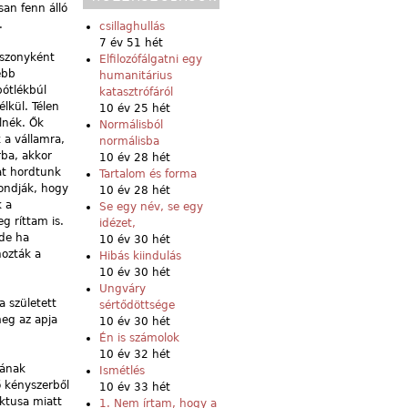
san fenn álló
.
csillaghullás
7 év 51 hét
sszonyként
Elfilozófálgatni egy
ebb
humanitárius
pótlékbúl
katasztrófáról
lkül. Télen
10 év 25 hét
lnék. Ők
Normálisból
 a vállamra,
normálisba
rba, akkor
10 év 28 hét
at hordtunk
Tartalom és forma
mondják, hogy
10 év 28 hét
k a
Se egy név, se egy
g ríttam is.
idézet,
de ha
10 év 30 hét
hozták a
Hibás kiindulás
10 év 30 hét
Ungváry
a született
sértődöttsége
meg az apja
10 év 30 hét
Én is számolok
10 év 32 hét
kának
Ismétlés
 kényszerből
10 év 33 hét
iktusa miatt
1. Nem írtam, hogy a