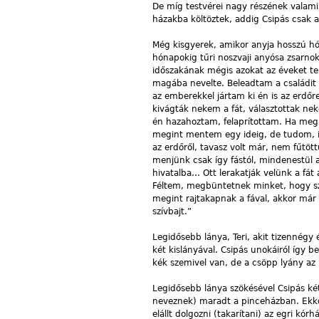
De míg testvérei nagy részének valamil
házakba költöztek, addig Csipás csak 
Még kisgyerek, amikor anyja hosszú hó
hónapokig tűri noszvaji anyósa zsarnoko
időszakának mégis azokat az éveket te
magába nevelte. Beleadtam a családit 
az emberekkel jártam ki én is az erd
kivágták nekem a fát, választottak nek
én hazahoztam, felaprítottam. Ha meg 
megint mentem egy ideig, de tudom, 
az erdőről, tavasz volt már, nem fűtö
menjünk csak így fástól, mindenestül a
hivatalba… Ott lerakatják velünk a fát
Féltem, megbüntetnek minket, hogy sz
megint rajtakapnak a fával, akkor már 
szívbajt.”
Legidősebb lánya, Teri, akit tizennégy 
két kislányával. Csipás unokáiról így b
kék szemivel van, de a csöpp lyány az
Legidősebb lánya szökésével Csipás két
neveznek) maradt a pinceházban. Ekko
elállt dolgozni (takarítani) az egri kó