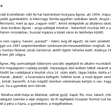
va
ádi Endrefalván nőtt fel hat testvérével Hustyava Ágnes, aki 1959. május
yedik gyerekeként. A kilenctagú família egyetlen szobában lakott. Anyjuk 
fenntartó, mert az apa „nagyon ivott”. Amint elvégezték az általános iskolá
 éves korában Ágnes – anyja példáját követve – betanított munkás lett a s
három műszakban, busszal ingázva a közeli város és lakóhelye között.
ny és nem cigány, hanem „paraszt” – kilenc évig élt együtt, de nem születet
függő ura 1987 szeptemberében szívkoszorúér-meszesedésben meghalt. Az
ostani férjével, Jónás Sándorral, akitől rögtön teherbe esett. Kislánya 
4-ben jött világra.
Ágnes. Míg szomszédjaik többnyire szociális segélyből és alkalmi munkából
tné megalapozni családja jövőjét. Házasságuk első évében telket vásárolt a
tözött be családjával a Vosztok utca 14. szám alatti, tágas házba. Azóta a
t tartanak: „Babát”, a fuvarozásra befogott, hófehér lovat, a most éppen vem
t, birkát, baromfit. A ház mögötti dombon veteményes kertjük is van, hog
juk, ha a gyerekek enni kérnek.
felváltva eteti-itatja az állatokat, szénát gyűjt, kapál, főz, mos, takarít, mik
álogató üzembe is eljár dolgozni, de itt legfeljebb húszezer forintot tud ke
ell a pénz a házra, a gyerekekre, a megélhetésre.