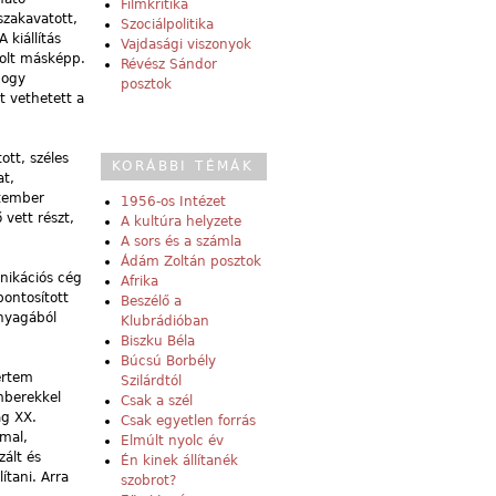
Filmkritika
szakavatott,
Szociálpolitika
kiállítás
Vajdasági viszonyok
volt másképp.
Révész Sándor
hogy
posztok
t vethetett a
ott, széles
KORÁBBI TÉMÁK
at,
ptember
1956-os Intézet
 vett részt,
A kultúra helyzete
A sors és a számla
Ádám Zoltán posztok
nikációs cég
Afrika
ontosított
Beszélő a
anyagából
Klubrádióban
Biszku Béla
Búcsú Borbély
értem
Szilárdtól
mberekkel
Csak a szél
ág XX.
Csak egyetlen forrás
mmal,
Elmúlt nyolc év
zált és
Én kinek állítanék
ítani. Arra
szobrot?