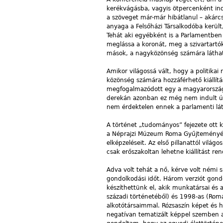
kerékvágásba, vagyis ötpercenként indu
a szöveget már-már hibátlanul – akárc
anyaga a Felsőházi Társalkodóba került
Tehát aki egyébként is a Parlamentben
meglássa a koronát, meg a szivartartók
mások, a nagyközönség számára láthatat
Amikor világossá vált, hogy a politikai 
közönség számára hozzáférhető kiállítás 
megfogalmazódott egy a magyarországi
derekán azonban ez még nem indult útj
nem érdektelen ennek a parlamenti láth
A történet „tudományos” fejezete ott 
a Néprajzi Múzeum Roma Gyűjteményén
elképzeléseit. Az első pillanattól vil
csak erőszakoltan lehetne kiállítást r
Adva volt tehát a nő, kérve volt némi 
gondolkodási időt. Három verziót gond
készíthettünk el, akik munkatársai és
századi történetéből) és 1998-as (Romá
alkotótársaimmal. Rózsaszín képet és h
negatívan tematizált képpel szemben az 