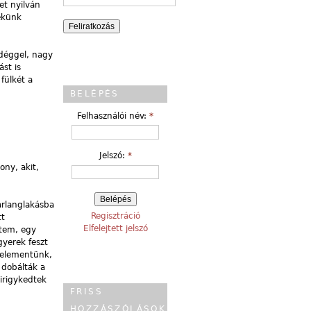
et nyilván
nekünk
ndéggel, nagy
ást is
fülkét a
BELÉPÉS
Felhasználói név:
*
Jelszó:
*
ny, akit,
arlanglakásba
Regisztráció
tt
Elfelejtett jelszó
ztem, egy
yerek feszt
belementünk,
 dobálták a
irigykedtek
FRISS
HOZZÁSZÓLÁSOK