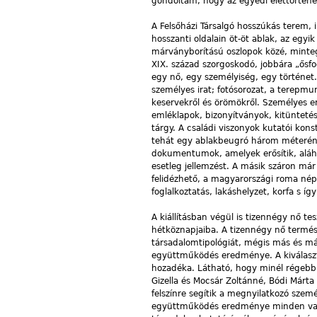
gondoltam, hogy az egyedi élettörténete
A Felsőházi Társalgó hosszúkás terem, 
hosszanti oldalain öt-öt ablak, az egyi
márványborítású oszlopok közé, mintegy
XIX. század szorgoskodó, jobbára „ősf
egy nő, egy személyiség, egy történet. 
személyes irat; fotósorozat, a terepm
keservekről és örömökről. Személyes em
emléklapok, bizonyítványok, kitünteté
tárgy. A családi viszonyok kutatói konstr
tehát egy ablakbeugró három méterén U
dokumentumok, amelyek erősítik, aláhú
esetleg jellemzést. A másik száron már
felidézhető, a magyarországi roma népe
foglalkoztatás, lakáshelyzet, korfa s í
A kiállításban végül is tizennégy nő te
hétköznapjaiba. A tizennégy nő termés
társadalomtipológiát, mégis más és má
együttműködés eredménye. A kiválasz
hozadéka. Látható, hogy minél régebb
Gizella és Mocsár Zoltánné, Bódi Márt
felszínre segítik a megnyilatkozó szemé
együttműködés eredménye minden vall