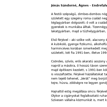
Jónás Sándorné, Ágnes – Endrefal
A festői szépségű, dimbes-dombos nógr
született egy szegény roma család neg
téglagyárban dolgozott; ő volt a család
gyerekek is munkába álltak. Tizennégy
lakatgyárban, majd a tűzhelygyárban, 
Első férjével – aki szőke volt, alacso
A kubikoló, gyenge fizikumú, alkohol
harmincéves korában ismerkedett meg m
született, két fia 1991-ben, illetve 199
Csöndes, szívós, erős akaratú asszony 
napról a másikra, ő hosszú távon szere
majd építkezni kezdett, s 1991-ben köl
is visszafizette. Férjével háziállatoka
nem tejelő tehenet, „Verát” meg borjú
tejre, húsra, zöldségre ne legyen gond
Hajnaltól estig megállása sincs: férjével 
Olykor a cigányokat foglalkoztató ruhav
Szívesen vállalna közmunkát is, mert k