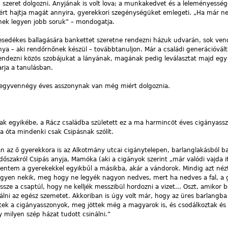
 szeret dolgozni. Anyjának is volt lova; a munkakedvet és a leleményesség
miért hajtja magát annyira, gyerekkori szegénységüket emlegeti. „Ha már 
knek legyen jobb soruk” – mondogatja.
 esedékes ballagására bankettet szeretne rendezni házuk udvarán, sok ve
ánya – aki rendőrnőnek készül – továbbtanuljon. Már a családi generációvált
rendezni közös szobájukat a lányának, magának pedig leválasztat majd egy 
arja a tanulásban.
 negyvennégy éves asszonynak van még miért dolgoznia.
 egyikébe, a Rácz családba született ez a ma harmincöt éves cigányasszo
ra óta mindenki csak Csipásnak szólít.
an az ő gyerekkora is az Alkotmány utcai cigánytelepen, barlanglakásból b
 időszakról Csipás anyja, Mamóka (aki a cigányok szerint „már valódi vajda i
Mentem a gyerekekkel egyikbűl a másikba, akár a vándorok. Mindig azt né
gyen nekik, meg hogy ne legyék nagyon nedves, mert ha nedves a fal, a g
ze a csaptúl, hogy ne kelljék messzibül hordozni a vizet… Oszt, amikor 
dobálni az egész szemetet. Akkoriban is úgy volt már, hogy az üres barlangba
tek a cigányasszonyok, meg jöttek még a magyarok is, és csodálkoztak és 
 milyen szép házat tudott csinálni.”