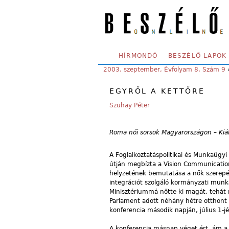
Skip to main content
SECONDARY MENU
HÍRMONDÓ
BESZÉLŐ LAPOK
YOU ARE HERE:
2003. szeptember, Évfolyam 8, Szám 9
EGYRŐL A KETTŐRE
Szuhay Péter
Roma női sorsok Magyarországon – Kiál
A Foglalkoztatáspolitikai és Munkaügy
útján megbízta a Vision Communication
helyzetének bemutatása a nők szerepén
integrációt szolgáló kormányzati munka
Minisztériummá nőtte ki magát, tehát 
Parlament adott néhány hétre otthont
konferencia második napján, július 1-j
A konferencia másnap véget ért, ám a k