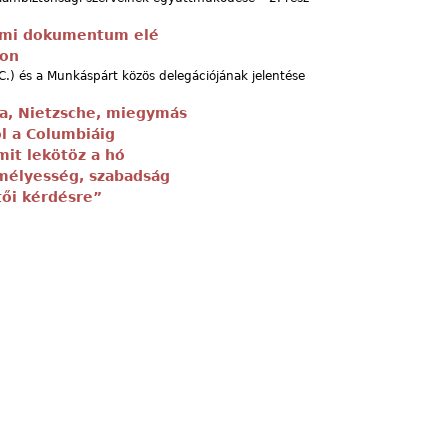
lmi dokumentum elé
gon
.C.) és a Munkáspárt közös delegációjának jelentése
a, Nietzsche, miegymás
l a Columbiáig
mit lekötöz a hó
mélyesség, szabadság
tői kérdésre”