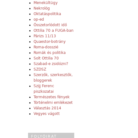
Menekültügy
Nekrológ
Oktatáspolitika
op-ed
Összetorlódott idő
Ottilia 70 a FUGA-ban
Párizs 11/13
Quaestor-botrány
Roma-dosszié
Romák és politika
Solt Ottilia 70
Szabad-e zsidózni?
SZDSZ
Szerzők, szerkesztők,
bloggerek
Szijj Ferenc
piszkozatai
Természetes fények
Történelmi emlékezet
Választás 2014
Vegyes vágott
FOLYÓIRAT