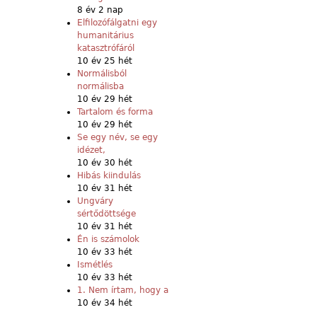
8 év 2 nap
Elfilozófálgatni egy
humanitárius
katasztrófáról
10 év 25 hét
Normálisból
normálisba
10 év 29 hét
Tartalom és forma
10 év 29 hét
Se egy név, se egy
idézet,
10 év 30 hét
Hibás kiindulás
10 év 31 hét
Ungváry
sértődöttsége
10 év 31 hét
Én is számolok
10 év 33 hét
Ismétlés
10 év 33 hét
1. Nem írtam, hogy a
10 év 34 hét