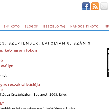
E-KIKÖTŐ
BLOGOK
BESZÉLŐ TÁJ
HANGOS KIKÖTŐ
IN
03. SZEPTEMBER, ÉVFOLYAM 8, SZÁM 9
n, két-három fokon
tó
 esélye
ernet
os reszakralizációja
re
lítás az Országházban, Budapest, 2003. július
ek”
lambiztonsági szerveinek együttműködése – 2. rész