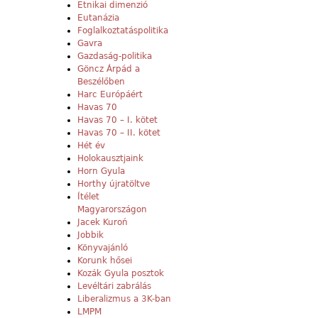
Etnikai dimenzió
Eutanázia
Foglalkoztatáspolitika
Gavra
Gazdaság-politika
Göncz Árpád a
Beszélőben
Harc Európáért
Havas 70
Havas 70 – I. kötet
Havas 70 – II. kötet
Hét év
Holokausztjaink
Horn Gyula
Horthy újratöltve
Ítélet
Magyarországon
Jacek Kuroń
Jobbik
Könyvajánló
Korunk hősei
Kozák Gyula posztok
Levéltári zabrálás
Liberalizmus a 3K-ban
LMPM