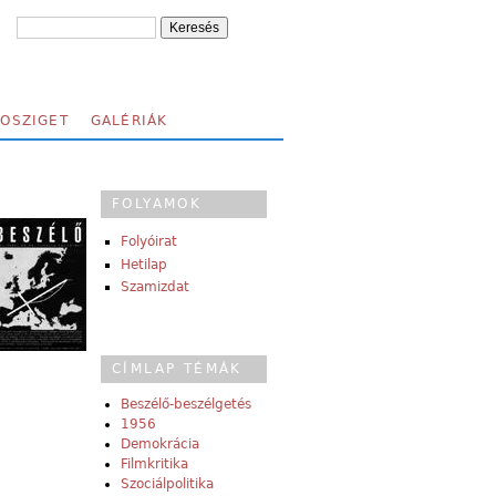
FOSZIGET
GALÉRIÁK
FOLYAMOK
Folyóirat
Hetilap
Szamizdat
CÍMLAP TÉMÁK
Beszélő-beszélgetés
1956
Demokrácia
Filmkritika
Szociálpolitika