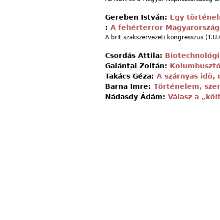
Gereben István:
Egy történe
:
A fehérterror Magyarorszá
A brit szakszervezeti kongresszus (T.U
Csordás Attila:
Biotechnológi
Galántai Zoltán:
Kolumbusztó
Takács Géza:
A szárnyas idő, 
Barna Imre:
Történelem, sze
Nádasdy Ádám:
Válasz a „köl