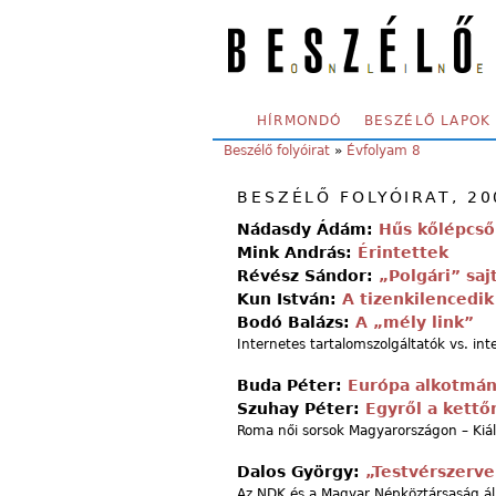
Skip to main content
SECONDARY MENU
HÍRMONDÓ
BESZÉLŐ LAPOK
YOU ARE HERE:
Beszélő folyóirat
»
Évfolyam 8
BESZÉLŐ FOLYÓIRAT, 20
Nádasdy Ádám:
Hűs kőlépcső
Mink András:
Érintettek
Révész Sándor:
„Polgári” saj
Kun István:
A tizenkilencedik
Bodó Balázs:
A „mély link”
Internetes tartalomszolgáltatók vs. int
Buda Péter:
Európa alkotmány
Szuhay Péter:
Egyről a kettő
Roma női sorsok Magyarországon – Kiál
Dalos György:
„Testvérszerv
Az NDK és a Magyar Népköztársaság ál