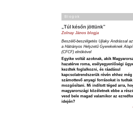
Blogok
„Túl későn jöttünk”
Zolnay János blogja
Beszélő-beszélgetés Ujlaky Andrással az
a Hátrányos Helyzetű Gyerekeknek Alapí
(CFCF) elnökével
Egyike voltál azoknak, akik Magyarors
hazatérve roma, esélyegyenlőségi ügy
kezdtek foglalkozni, és ráadásul
kapcsolatrendszerük révén ehhez még
számottevő anyagi forrásokat is tudtak
mozgósítani. Mi indított téged arra, ho
magyarországi közéletnek ebbe a rész
vesd bele magad valamikor az ezredfo
idején?