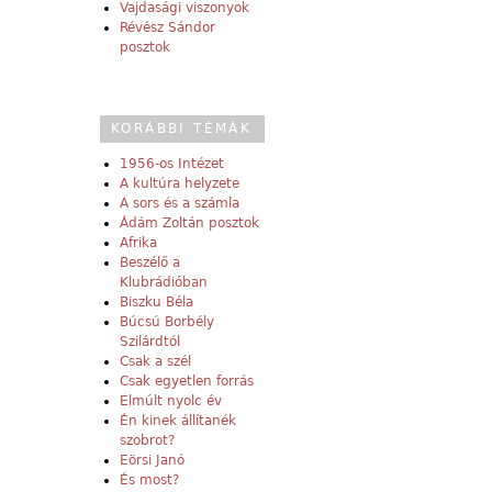
Vajdasági viszonyok
Révész Sándor
posztok
KORÁBBI TÉMÁK
1956-os Intézet
A kultúra helyzete
A sors és a számla
Ádám Zoltán posztok
Afrika
Beszélő a
Klubrádióban
Biszku Béla
Búcsú Borbély
Szilárdtól
Csak a szél
Csak egyetlen forrás
Elmúlt nyolc év
Én kinek állítanék
szobrot?
Eörsi Janó
És most?