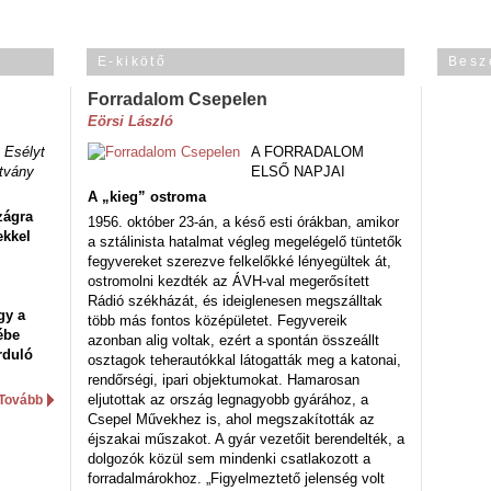
E-kikötő
Besz
Forradalom Csepelen
Eörsi László
 Esélyt
A FORRADALOM
tvány
ELSŐ NAPJAI
A „kieg” ostroma
zágra
1956. október 23-án, a késő esti órákban, amikor
ekkel
a sztálinista hatalmat végleg megelégelő tüntetők
fegyvereket szerezve felkelőkké lényegültek át,
ostromolni kezdték az ÁVH-val megerősített
Rádió székházát, és ideiglenesen megszálltak
gy a
több más fontos középületet. Fegyvereik
ébe
azonban alig voltak, ezért a spontán összeállt
rduló
osztagok teherautókkal látogatták meg a katonai,
rendőrségi, ipari objektumokat. Hamarosan
eljutottak az ország legnagyobb gyárához, a
Tovább
Csepel Művekhez is, ahol megszakították az
éjszakai műszakot. A gyár vezetőit berendelték, a
dolgozók közül sem mindenki csatlakozott a
forradalmárokhoz. „Figyelmeztető jelenség volt