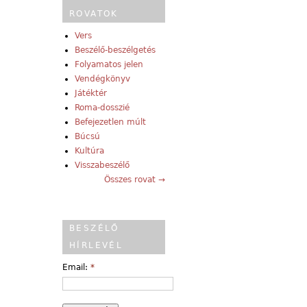
ROVATOK
Vers
Beszélő-beszélgetés
Folyamatos jelen
Vendégkönyv
Játéktér
Roma-dosszié
Befejezetlen múlt
Búcsú
Kultúra
Visszabeszélő
Összes rovat →
BESZÉLŐ
HÍRLEVÉL
Email:
*