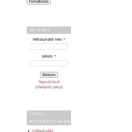
BELÉPÉS
Felhasználói név:
*
Jelszó:
*
Regisztráció
Elfelejtett jelszó
FRISS
HOZZÁSZÓLÁSOK
csillaghullás