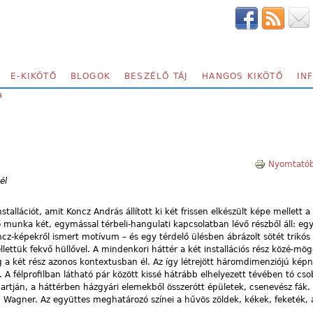
E-KIKÖTŐ
BLOGOK
BESZÉLŐ TÁJ
HANGOS KIKÖTŐ
IN
a
Nyomtatób
él
allációt, amit Koncz András állított ki két frissen elkészült képe mellett a
munka két, egymással térbeli-hangulati kapcsolatban lévő részből áll: egy
oncz-képekről ismert motívum – és egy térdelő ülésben ábrázolt sötét trikós
llettük fekvő hüllővel. A mindenkori háttér a két installációs rész közé-mög
g a két rész azonos kontextusban él. Az így létrejött háromdimenziójú kép
A félprofilban látható pár között kissé hátrább elhelyezett tévében tó cso
partján, a háttérben házgyári elemekből összerótt épületek, csenevész fák
: Wagner. Az együttes meghatározó színei a hűvös zöldek, kékek, feketék,