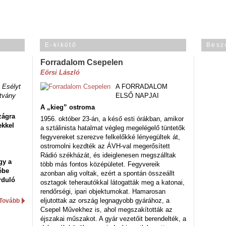
E-kikötő
Besz
Forradalom Csepelen
Eörsi László
 Esélyt
A FORRADALOM
tvány
ELSŐ NAPJAI
A „kieg” ostroma
zágra
1956. október 23-án, a késő esti órákban, amikor
ekkel
a sztálinista hatalmat végleg megelégelő tüntetők
fegyvereket szerezve felkelőkké lényegültek át,
ostromolni kezdték az ÁVH-val megerősített
Rádió székházát, és ideiglenesen megszálltak
gy a
több más fontos középületet. Fegyvereik
ébe
azonban alig voltak, ezért a spontán összeállt
rduló
osztagok teherautókkal látogatták meg a katonai,
rendőrségi, ipari objektumokat. Hamarosan
eljutottak az ország legnagyobb gyárához, a
Tovább
Csepel Művekhez is, ahol megszakították az
éjszakai műszakot. A gyár vezetőit berendelték, a