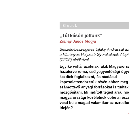
Blogok
„Túl későn jöttünk”
Zolnay János blogja
Beszélő-beszélgetés Ujlaky Andrással az
a Hátrányos Helyzetű Gyerekeknek Alapí
(CFCF) elnökével
Egyike voltál azoknak, akik Magyarors
hazatérve roma, esélyegyenlőségi ügy
kezdtek foglalkozni, és ráadásul
kapcsolatrendszerük révén ehhez még
számottevő anyagi forrásokat is tudtak
mozgósítani. Mi indított téged arra, ho
magyarországi közéletnek ebbe a rész
vesd bele magad valamikor az ezredfo
idején?