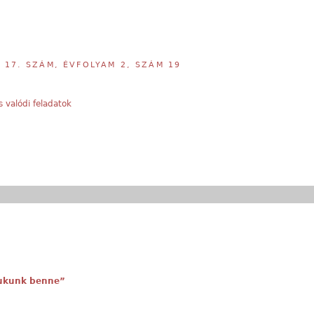
,
17. SZÁM, ÉVFOLYAM 2, SZÁM 19
s valódi feladatok
 bukunk benne”