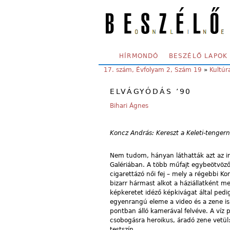
Skip to main content
SECONDARY MENU
HÍRMONDÓ
BESZÉLŐ LAPOK
YOU ARE HERE:
17. szám, Évfolyam 2, Szám 19
»
Kultúr
ELVÁGYÓDÁS ’90
Bihari Ágnes
Koncz András: Kereszt a Keleti-tengern
Nem tudom, hányan láthatták azt az inst
Galériában. A több műfajt egybeötvöző 
cigarettázó női fej – mely a régebbi K
bizarr hármast alkot a háziállatként me
képkeretet idéző képkivágat által pedi
egyenrangú eleme a video és a zene is. 
pontban álló kamerával felvéve. A víz 
csobogásra heroikus, áradó zene vetül
testszín.