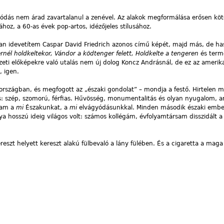
ódás nem árad zavartalanul a zenével. Az alakok megformálása erősen köt
hoz, a 60-as évek pop-artos, idézőjeles stílusához.
n idevetítem Caspar David Friedrich azonos című képét, majd más, de ha
ernél holdkeltekor, Vándor a ködtenger felett, Holdkelte a tengeren
és term
ti előképekre való utalás nem új dolog Koncz Andrásnál, de ez az amerik
, igen.
rszágban, és megfogott az „északi gondolat” – mondja a festő. Hirtelen 
is: szép, szomorú, férfias. Hűvösség, monumentalitás és olyan nyugalom, 
tam a
mi
Északunkat, a
mi
elvágyódásunkkal. Minden második északi embe
ya hosszú ideig világos volt: számos kollégám, évfolyamtársam disszidált 
reszt helyett kereszt alakú fülbevaló a lány fülében. És a cigaretta a maga