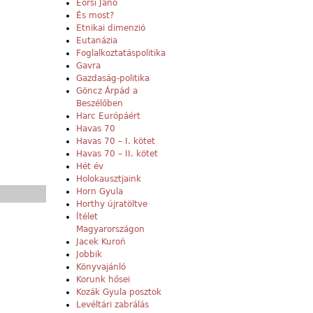
Eörsi Janó
És most?
Etnikai dimenzió
Eutanázia
Foglalkoztatáspolitika
Gavra
Gazdaság-politika
Göncz Árpád a
Beszélőben
Harc Európáért
Havas 70
Havas 70 – I. kötet
Havas 70 – II. kötet
Hét év
Holokausztjaink
Horn Gyula
Horthy újratöltve
Ítélet
Magyarországon
Jacek Kuroń
Jobbik
Könyvajánló
Korunk hősei
Kozák Gyula posztok
Levéltári zabrálás