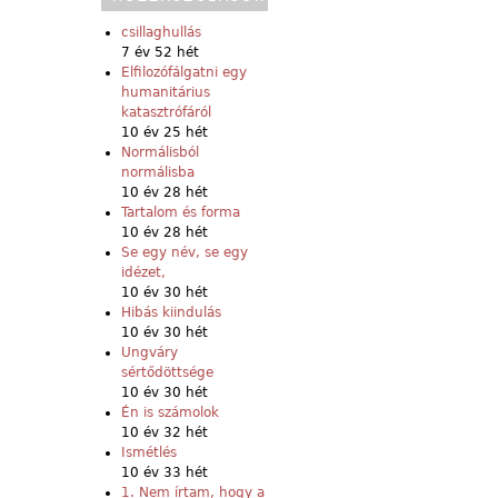
csillaghullás
7 év 52 hét
Elfilozófálgatni egy
humanitárius
katasztrófáról
10 év 25 hét
Normálisból
normálisba
10 év 28 hét
Tartalom és forma
10 év 28 hét
Se egy név, se egy
idézet,
10 év 30 hét
Hibás kiindulás
10 év 30 hét
Ungváry
sértődöttsége
10 év 30 hét
Én is számolok
10 év 32 hét
Ismétlés
10 év 33 hét
1. Nem írtam, hogy a