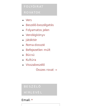
FOLYÓIRAT
ROVATOK
Vers
Beszélő-beszélgetés
Folyamatos jelen
Vendégkönyv
Játéktér
Roma-dosszié
Befejezetlen múlt
Búcsú
Kultúra
Visszabeszélő
Összes rovat →
BESZÉLŐ
HÍRLEVÉL
Email:
*