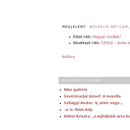
MEGJELENT:
BESZÉLŐ HETILAP
Előző cikk:
Hogyan tovább?
Következő cikk:
SZOSZ – álvita é
Kultúra
HASONLÓ CIKKEK
N&n galéria
Szentmarjai József: A novella
Szilágyi Andor: V, mint vége…
–u–n: Rém-kép
Dékei Kriszta: „Legfeljebb orra