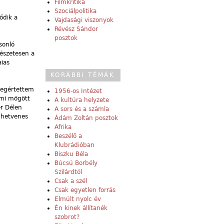
Filmkritika
Szociálpolitika
ődik a
Vajdasági viszonyok
Révész Sándor
posztok
sonló
észetesen a
aias
KORÁBBI TÉMÁK
megértettem
1956-os Intézet
ami mögött
A kultúra helyzete
r Délen
A sors és a számla
a hetvenes
Ádám Zoltán posztok
Afrika
Beszélő a
Klubrádióban
Biszku Béla
Búcsú Borbély
Szilárdtól
Csak a szél
Csak egyetlen forrás
Elmúlt nyolc év
Én kinek állítanék
szobrot?