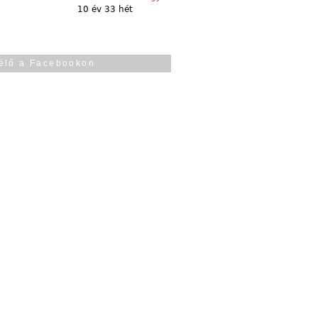
10 év 33 hét
élő a Facebookon