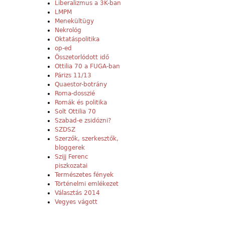
Liberalizmus a 3K-ban
LMPM
Menekültügy
Nekrológ
Oktatáspolitika
op-ed
Összetorlódott idő
Ottilia 70 a FUGA-ban
Párizs 11/13
Quaestor-botrány
Roma-dosszié
Romák és politika
Solt Ottilia 70
Szabad-e zsidózni?
SZDSZ
Szerzők, szerkesztők,
bloggerek
Szijj Ferenc
piszkozatai
Természetes fények
Történelmi emlékezet
Választás 2014
Vegyes vágott