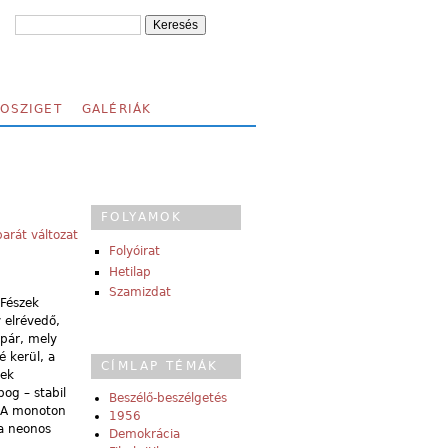
FOSZIGET
GALÉRIÁK
FOLYAMOK
arát változat
Folyóirat
Hetilap
Szamizdat
 Fészek
 elrévedő,
 pár, mely
é kerül, a
CÍMLAP TÉMÁK
nek
bog – stabil
Beszélő-beszélgetés
. A monoton
1956
 a neonos
Demokrácia