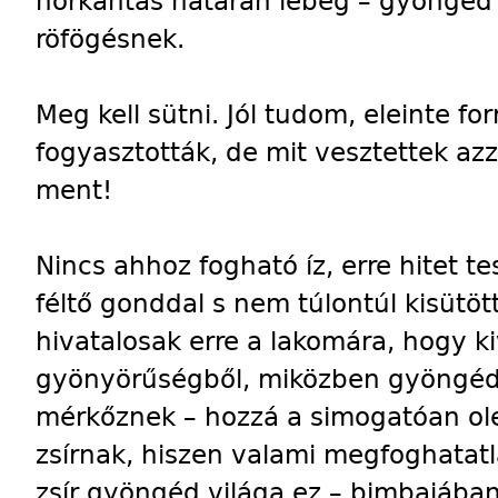
horkantás határán lebeg – gyöngéd
röfögésnek.
Meg kell sütni. Jól tudom, eleinte fo
fogyasztották, de mit vesztettek azz
ment!
Nincs ahhoz fogható íz, erre hitet te
féltő gonddal s nem túlontúl kisütöt
hivatalosak erre a lakomára, hogy 
gyönyörűségből, miközben gyöngéd, 
mérkőznek – hozzá a simogatóan ole
zsírnak, hiszen valami megfoghatatl
zsír gyöngéd világa ez – bimbajában