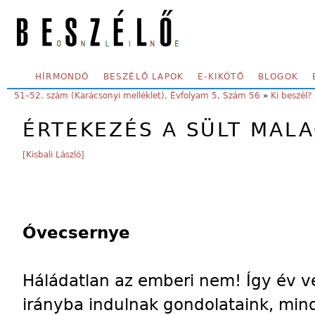
Skip to main content
SECONDARY MENU
HÍRMONDÓ
BESZÉLŐ LAPOK
E-KIKÖTŐ
BLOGOK
YOU ARE HERE:
51–52. szám (Karácsonyi melléklet), Évfolyam 5, Szám 56
»
Ki beszél?
ÉRTEKEZÉS A SÜLT MAL
[Kisbali László]
Óvecsernye
Háládatlan az emberi nem! Így év v
irányba indulnak gondolataink, min