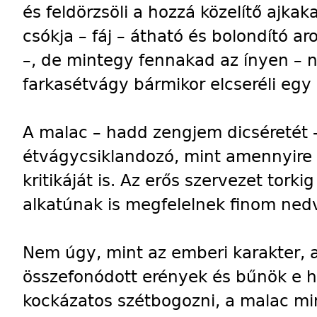
és feldörzsöli a hozzá közelítő ajka
csókja – fáj – átható és bolondító ar
–, de mintegy fennakad az ínyen – ne
farkasétvágy bármikor elcseréli egy 
A malac – hadd zengjem dicséretét
étvágycsiklandozó, mint amennyire k
kritikáját is. Az erős szervezet tork
alkatúnak is megfelelnek finom nedv
Nem úgy, mint az emberi karakter, a
összefonódott erények és bűnök e h
kockázatos szétbogozni, a malac min