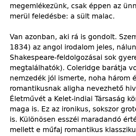
megemlékezünk, csak éppen az ünne
merül feledésbe: a sült malac.
Van azonban, aki rá is gondolt. Sz
1834) az angol irodalom jeles, nálun
Shakespeare-feldolgozásai sok gye
megtalálhatók). Coleridge barátja v
nemzedék jól ismerte, noha három év
romantikusnak aligha nevezhető hiva
Életművét a Kelet-indiai Társaság kö
maga is. Ez az ironikus, sokszor grot
is. Különösen esszéi maradandó érté
mellett e műfaj romantikus klasszik