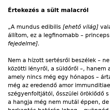
Értekezés a sült malacról
„A mundus edibilis
[ehető világ]
val
állítom, ez a legfinomabb – prince
fejedelme].
Nem a hízott sertésről beszélek – ne
közötti lényről, a süldőről –, hanem
amely nincs még egy hónapos – árta
még az eredendő amor immunditiae 
szégyenfoltjától, ősszülei öröklődő 
a hangja még nem mutál éppen, de 