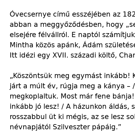
Óvecsernye című esszéjében az 182
abban a meggyőződésben, hogy „se
elsejére félvállról. E naptól számít
Mintha közös apánk, Ádám születésé
Itt idézi egy XVII. századi költő, Cha
„Köszöntsük meg egymást inkább! Kiv
járt a múlt év, rúgja meg a kánya – 
megkoplaltuk. Most már fene bánja! 
inkább jó lesz! / A házunkon áldás, 
rosszabbul üt ki mégis, az se lesz so
névnapjától Szilveszter pápáig.”