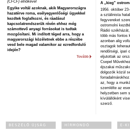
(CFCF) elnökével
A „kieg” ostrom
Egyike voltál azoknak, akik Magyarországra
1956. október 23-
hazatérve roma, esélyegyenlőségi ügyekkel
a sztálinista hat
kezdtek foglalkozni, és ráadásul
fegyvereket szere
kapcsolatrendszerük révén ehhez még
ostromolni kezdt
számottevő anyagi forrásokat is tudtak
Rádió székházát,
mozgósítani. Mi indított téged arra, hogy a
több más fontos 
magyarországi közéletnek ebbe a részébe
azonban alig volt
vesd bele magad valamikor az ezredforduló
osztagok teheraut
idején?
rendőrségi, ipar
eljutottak az ors
Tovább
Csepel Művekhez 
éjszakai műszakot
dolgozók közül s
forradalmárokhoz.
az, hogy a munk
szemlélte az es
helyzetben sem s
kívülállóként vise
szerző.
BESZÉLŐ ÚJSÁG
HÍRMONDÓ
E-K