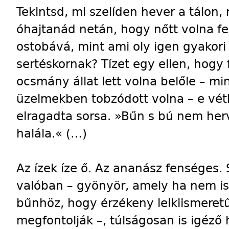
Tekintsd, mi szelíden hever a tálon,
óhajtanád netán, hogy nőtt volna fe
ostobává, mint ami oly igen gyakori 
sertéskornak? Tízet egy ellen, hogy 
ocsmány állat lett volna belőle – m
üzelmekben tobzódott volna – e vét
elragadta sorsa. »Bűn s bú nem her
halála.« (…)
Az ízek íze ő. Az ananász fenséges. S
valóban – gyönyör, amely ha nem is 
bűnhöz, hogy érzékeny lelkiismeretű 
megfontolják –, túlságosan is igéz