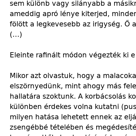
sem különb vagy silányabb a másikn
ameddig apró lénye kiterjed, minde
fölött a legkevesebb az irigység. Ő a
(…)
Eleinte rafinált módon végezték ki 
Mikor azt olvastuk, hogy a malacokat
elszörnyedünk, mint ahogy más fel
hallatára szoktunk. A korbácsolás k
különben érdekes volna kutatni (pus
milyen hatása lehetett ennek az el
zsengébbé tételében és megédesít