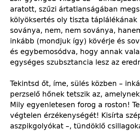
aratott, szűzi ártatlanságában megs
kölyöksertés oly tiszta táplálékának 
soványa, nem, nem soványa, hanem 
inkább (mondjuk így) kövérje és so
és egybemosódva, hogy annak vala
egységes szubsztancia lesz az ere
Tekintsd őt, íme, sülés közben – in
perzselő hőnek tetszik az, amelynek
Mily egyenletesen forog a roston! T
végtelen érzékenységét! Kisírta szé
aszpikgolyókat –, tündöklő csillagok