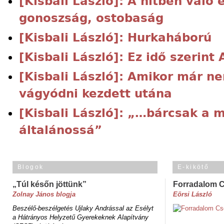
[Kisbali László]: A hitben való 
gonoszság, ostobaság
[Kisbali László]: Hurkaháború
[Kisbali László]: Ez idő szeri
[Kisbali László]: Amikor már nem
vágyódni kezdett utána
[Kisbali László]: „…bárcsak a 
általánossá”
Blogok
E-kikötő
„Túl későn jöttünk”
Forradalom 
Zolnay János blogja
Eörsi László
Beszélő-beszélgetés Ujlaky Andrással az Esélyt
a Hátrányos Helyzetű Gyerekeknek Alapítvány