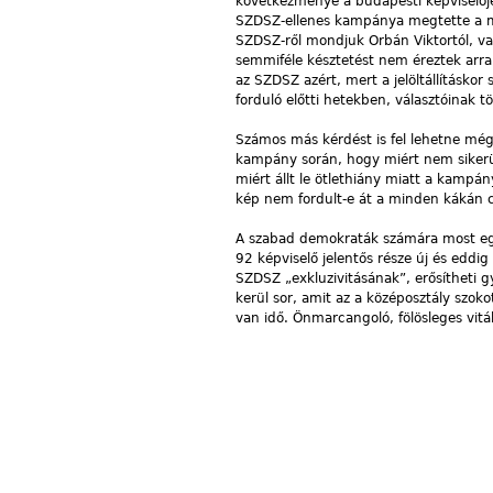
következménye a budapesti képviselője
SZDSZ-ellenes kampánya megtette a mag
SZDSZ-ről mondjuk Orbán Viktortól, va
semmiféle késztetést nem éreztek arr
az SZDSZ azért, mert a jelöltállításkor
forduló előtti hetekben, választóinak 
Számos más kérdést is fel lehetne még 
kampány során, hogy miért nem sikerül
miért állt le ötlethiány miatt a kampán
kép nem fordult-e át a minden kákán c
A szabad demokraták számára most eg
92 képviselő jelentős része új és eddig
SZDSZ „exkluzivitásának”, erősítheti gy
kerül sor, amit az a középosztály szo
van idő. Önmarcangoló, fölösleges vitá