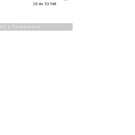
10 év 33 hét
élő a Facebookon