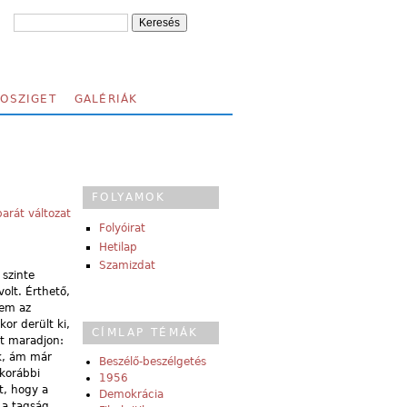
FOSZIGET
GALÉRIÁK
FOLYAMOK
arát változat
Folyóirat
Hetilap
Szamizdat
 szinte
volt. Érthető,
nem az
or derült ki,
CÍMLAP TÉMÁK
et maradjon:
ék, ám már
Beszélő-beszélgetés
 korábbi
1956
t, hogy a
Demokrácia
 a tagság