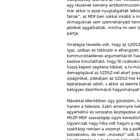
egy részének kemény antikommunizmusa
már akkor is azzal nyugtatgatták lelkii
falnak”, az MDF-ben sokkal inkább a ma
önmaguknak sem szemrehányást tenni,
jelzőket aggathatták, mintha mi sem t
pártja.
Stratégiai tévedés volt, hogy az SZDSZ
Igaz, szóban ez többször is elhangzott,
kommunistaellenes argumentációt haszn
kezdve kimutatható, hogy fő riválisok
hozzá képest segítene többet, a tv-mű
demagógiával az SZDSZ-nél akart populá
újságírókat, plakátjain az SZDSZ-hez ké
lejáratásának adott, s akkor az eleint
belügyes dezinformáció hagyományait
Másokkal ellentétben úgy gondolom, h
hanem a televízió. Ezért amennyire he
egyértelmű és sorozatos leszögezése u
MSZP–MDF szavazógép úgyis keresztülvit
Ugyancsak nagy hiba volt hagyni a régi
szakításig romlani a viszonyt. Ha a po
konzekvens, de nem „művészi” volt. Ez