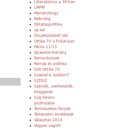
Liberalizmus a 3K-ban
LMPM
Menekültügy
Nekrológ
Oktatáspolitika
op-ed
Összetorlódott idő
Ottilia 70 a FUGA-ban
Párizs 11/13
Quaestor-botrány
Roma-dosszié
Romák és politika
Solt Ottilia 70
Szabad-e zsidózni?
SZDSZ
Szerzők, szerkesztők,
bloggerek
Szijj Ferenc
piszkozatai
Természetes fények
Történelmi emlékezet
Választás 2014
Vegyes vágott