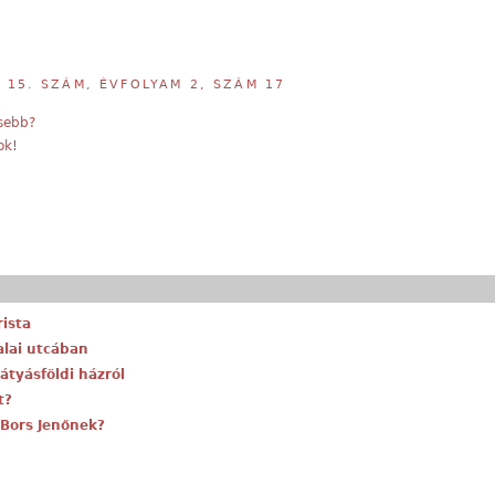
,
15. SZÁM, ÉVFOLYAM 2, SZÁM 17
sebb?
ok!
rista
alai utcában
átyásföldi házról
t?
 Bors Jenőnek?