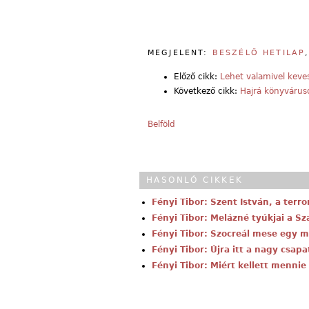
MEGJELENT:
BESZÉLŐ HETILAP
Előző cikk:
Lehet valamivel keve
Következő cikk:
Hajrá könyvárus
Belföld
HASONLÓ CIKKEK
Fényi Tibor: Szent István, a terro
Fényi Tibor: Melázné tyúkjai a Sz
Fényi Tibor: Szocreál mese egy m
Fényi Tibor: Újra itt a nagy csapa
Fényi Tibor: Miért kellett mennie