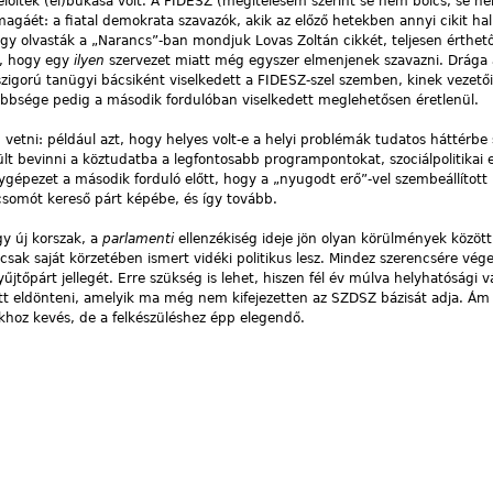
löltek (el)bukása volt. A FIDESZ (megítélésem szerint se nem bölcs, se n
áét: a fiatal demokrata szavazók, akik az előző hetekben annyi cikit hal
gy olvasták a „Narancs”-ban mondjuk Lovas Zoltán cikkét, teljesen érthe
a, hogy egy
ilyen
szervezet miatt még egyszer elmenjenek szavazni. Drága á
 szigorú tanügyi bácsiként viselkedett a FIDESZ-szel szemben, kinek vezetői
többsége pedig a második fordulóban viselkedett meglehetősen éretlenül.
vetni: például azt, hogy helyes volt-e a helyi problémák tudatos háttérbe 
t bevinni a köztudatba a legfontosabb programpontokat, szociálpolitikai 
ygépezet a második forduló előtt, hogy a „nyugodt erő”-vel szembeállított k
somót kereső párt képébe, és így tovább.
y új korszak, a
parlamenti
ellenzékiség ideje jön olyan körülmények között
 csak saját körzetében ismert vidéki politikus lesz. Mindez szerencsére vég
űjtőpárt jellegét. Erre szükség is lehet, hiszen fél év múlva helyhatósági v
kott eldönteni, amelyik ma még nem kifejezetten az SZDSZ bázisát adja. Á
khoz kevés, de a felkészüléshez épp elegendő.