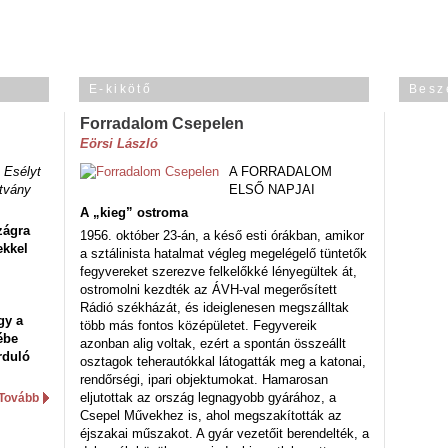
E-kikötő
Besz
Forradalom Csepelen
Eörsi László
 Esélyt
A FORRADALOM
tvány
ELSŐ NAPJAI
A „kieg” ostroma
zágra
1956. október 23-án, a késő esti órákban, amikor
ekkel
a sztálinista hatalmat végleg megelégelő tüntetők
fegyvereket szerezve felkelőkké lényegültek át,
ostromolni kezdték az ÁVH-val megerősített
Rádió székházát, és ideiglenesen megszálltak
gy a
több más fontos középületet. Fegyvereik
ébe
azonban alig voltak, ezért a spontán összeállt
rduló
osztagok teherautókkal látogatták meg a katonai,
rendőrségi, ipari objektumokat. Hamarosan
eljutottak az ország legnagyobb gyárához, a
Tovább
Csepel Művekhez is, ahol megszakították az
éjszakai műszakot. A gyár vezetőit berendelték, a