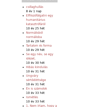
csillaghullás
8 év 1 nap
Elfilozófálgatni egy
humanitárius
katasztrófáról
10 év 25 hét
Normálisból
normálisba
10 év 29 hét
Tartalom és forma
10 év 29 hét
Se egy név, se egy
idézet,
10 év 30 hét
Hibás kiindulás
10 év 31 hét
Ungváry
sértődöttsége
10 év 31 hét
Én is számolok
10 év 33 hét
Ismétlés
10 év 33 hét
1. Nem írtam, hogy a