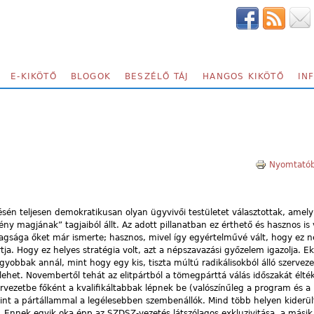
E-KIKÖTŐ
BLOGOK
BESZÉLŐ TÁJ
HANGOS KIKÖTŐ
IN
Nyomtatób
én teljesen demokratikusan olyan ügyvivői testületet választottak, amely
ény magjának” tagjaiból állt. Az adott pillanatban ez érthető és hasznos is 
agsága őket már ismerte; hasznos, mivel így egyértelművé vált, hogy ez 
a. Hogy ez helyes stratégia volt, azt a népszavazási győzelem igazolja. Ekk
yobbak annál, mint hogy egy kis, tiszta múltú radikálisokból álló szervez
s lehet. Novembertől tehát az elitpártból a tömegpárttá válás időszakát élt
ervezetbe főként a kvalifikáltabbak lépnek be (valószínűleg a program és a
mint a pártállammal a legélesebben szembenállók. Mind több helyen kiderül
Ennek egyik oka épp az SZDSZ-vezetés látszólagos exkluzivitása, a másik