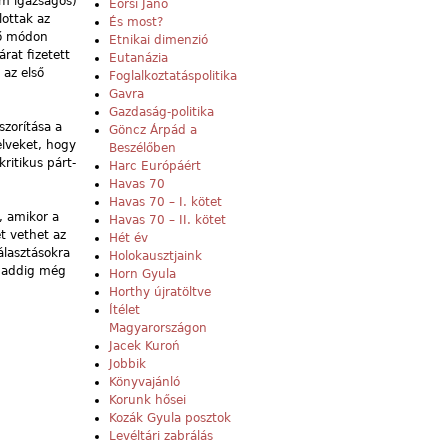
em igazságos)
Eörsi Janó
lottak az
És most?
tő módon
Etnikai dimenzió
rat fizetett
Eutanázia
 az első
Foglalkoztatáspolitika
Gavra
Gazdaság-politika
szorítása a
Göncz Árpád a
elveket, hogy
Beszélőben
ritikus párt-
Harc Európáért
Havas 70
Havas 70 – I. kötet
, amikor a
Havas 70 – II. kötet
et vethet az
Hét év
álasztásokra
Holokausztjaink
m addig még
Horn Gyula
Horthy újratöltve
Ítélet
Magyarországon
Jacek Kuroń
Jobbik
Könyvajánló
Korunk hősei
Kozák Gyula posztok
Levéltári zabrálás