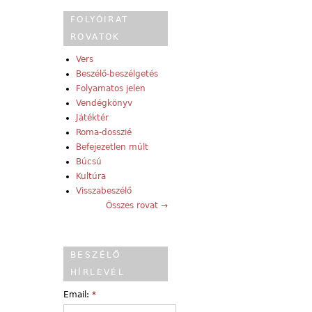
FOLYÓIRAT
ROVATOK
Vers
Beszélő-beszélgetés
Folyamatos jelen
Vendégkönyv
Játéktér
Roma-dosszié
Befejezetlen múlt
Búcsú
Kultúra
Visszabeszélő
Összes rovat →
BESZÉLŐ
HÍRLEVÉL
Email:
*