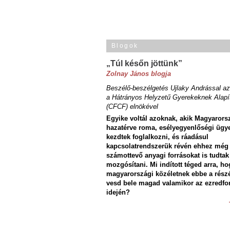
Blogok
„Túl későn jöttünk”
Zolnay János blogja
Beszélő-beszélgetés Ujlaky Andrással az
a Hátrányos Helyzetű Gyerekeknek Alapí
(CFCF) elnökével
Egyike voltál azoknak, akik Magyarors
hazatérve roma, esélyegyenlőségi ügy
kezdtek foglalkozni, és ráadásul
kapcsolatrendszerük révén ehhez még
számottevő anyagi forrásokat is tudtak
mozgósítani. Mi indított téged arra, ho
magyarországi közéletnek ebbe a rész
vesd bele magad valamikor az ezredfo
idején?