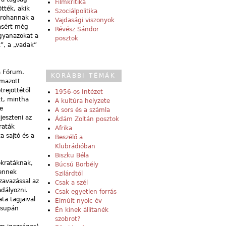
Filmkritika
tték, akik
Szociálpolitika
l rohannak a
Vajdasági viszonyok
tásért még
Révész Sándor
gyanazokat a
posztok
”, a „vadak”
a Fórum.
KORÁBBI TÉMÁK
lmazott
rejöttétől
1956-os Intézet
tt, mintha
A kultúra helyzete
e
A sors és a számla
jeszteni az
Ádám Zoltán posztok
raták
Afrika
a sajtó és a
Beszélő a
Klubrádióban
Biszku Béla
okratáknak,
Búcsú Borbély
 ennek
Szilárdtól
zavazással az
Csak a szél
dályozni.
Csak egyetlen forrás
ta tagjaival
Elmúlt nyolc év
 csupán
Én kinek állítanék
szobrot?