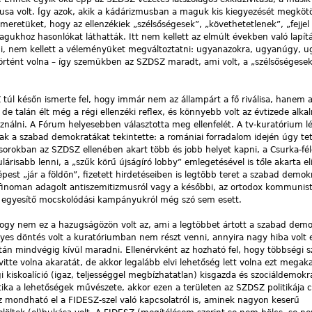
 volt. Így azok, akik a kádárizmusban a maguk kis kiegyezését megkötö
smeretüket, hogy az ellenzékiek „szélsőségesek”, „követhetetlenek”, „fejje
gukhoz hasonlókat láthatták. Itt nem kellett az elmúlt években való lapí
 nem kellett a véleményüket megváltoztatni: ugyanazokra, ugyanúgy, u
örtént volna – így szemükben az SZDSZ maradt, ami volt, a „szélsőségesek
 túl későn ismerte fel, hogy immár nem az állampárt a fő riválisa, hanem 
 de talán élt még a régi ellenzéki reflex, és könnyebb volt az évtizede alka
álni. A Fórum helyesebben választotta meg ellenfelét. A tv-kuratórium lét
nak a szabad demokratákat tekintette: a romániai forradalom idején úgy te
sorokban az SZDSZ ellenében akart több és jobb helyet kapni, a Csurka-fél
risabb lenni, a „szűk körű újságíró lobby” emlegetésével is tőle akarta eli
pest „jár a földön”, fizetett hirdetéseiben is legtöbb teret a szabad demok
e finoman adagolt antiszemitizmusról vagy a későbbi, az ortodox kommunist
 egyesítő mocskolódási kampányukról még szó sem esett.
ogy nem ez a hazugságözön volt az, ami a legtöbbet ártott a szabad dem
lyes döntés volt a kuratóriumban nem részt venni, annyira nagy hiba volt
tán mindvégig kívül maradni. Ellenérvként az hozható fel, hogy többségi s
te volna akaratát, de akkor legalább elvi lehetőség lett volna ezt megaka
 kiskoalíció (igaz, teljességgel megbízhatatlan) kisgazda és szociáldemokra
litika a lehetőségek művészete, akkor ezen a területen az SZDSZ politikája
 mondható el a FIDESZ-szel való kapcsolatról is, aminek nagyon keserű