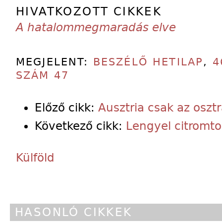
HIVATKOZOTT CIKKEK
A hatalommegmaradás elve
MEGJELENT:
BESZÉLŐ HETILAP
,
4
SZÁM 47
Előző cikk:
Ausztria csak az oszt
Következő cikk:
Lengyel citromto
Külföld
HASONLÓ CIKKEK