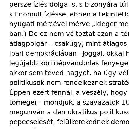
persze ízlés dolga is, s bizonyára tú
kifinomult ízléssel ebben a tekinte
nyugati mércével mérve „idegenmen
ban.) De ez nem változtat azon a t
átlagpolgár – csakúgy, mint átlagos j
ipari demokráciában –joggal, okkal 
legújabb kori népvándorlás fenyegeti
akkor sem téved nagyot, ha úgy vél
politikusok nem rendelkeznek stratég
Éppen ezért fennáll a veszély, hogy
tömegei – mondjuk, a szavazatok 10
megunván a demokratikus politikuso
pepecselését, felülkerekednek demo