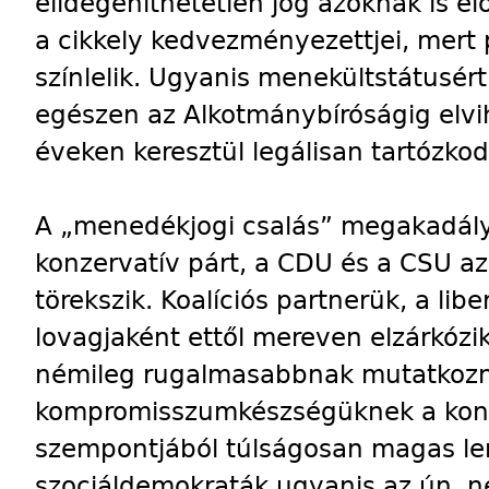
elidegeníthetetlen jog azoknak is el
a cikkely kedvezményezettjei, mert p
színlelik. Ugyanis menekültstátusér
egészen az Alkotmánybíróságig elvih
éveken keresztül legálisan tartózk
A „menedékjogi csalás” megakadály
konzervatív párt, a CDU és a CSU a
törekszik. Koalíciós partnerük, a libe
lovagjaként ettől mereven elzárkózi
némileg rugalmasabbnak mutatkozn
kompromisszumkészségüknek a konz
szempontjából túlságosan magas len
szociáldemokraták ugyanis az ún. 