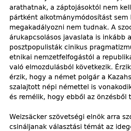
arathatnak, a záptojásoktól nem kell 
pártként alkotmánymódosítást sem k
megakadályozni nem tudnak. A szo
árukapcsolásos javaslata is inkább a
posztpopulisták cinikus pragmatiz
etnikai nemzetfelfogástól a republi
való elmozdulásból következik. Érzik
érzik, hogy a német polgár a Kazahs
szalajtott népi némettel is vonakod
és remélik, hogy ebből az önzésből t
Weizsäcker szövetségi elnök arra szó
csináljanak választási témát az ide