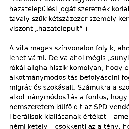
hazatelepülési jogát szeretnék korlá
tavaly szűk kétszázezer személy ké
viszont „hazatelepült”.)
A vita magas színvonalon folyik, aho
lehet várni. De valahol mégis „sunyi
rókái aligha hiszik komolyan, hogy
alkotmánymódosítás befolyásolni fo
migrációs szokásait. Számukra a s
alkotmánymódosítás a fontos, hogy
nemszeretem külföldit az SPD vend
liberálisok kiállásának értékét – am
némi kétely – csökkenti az a tény, 