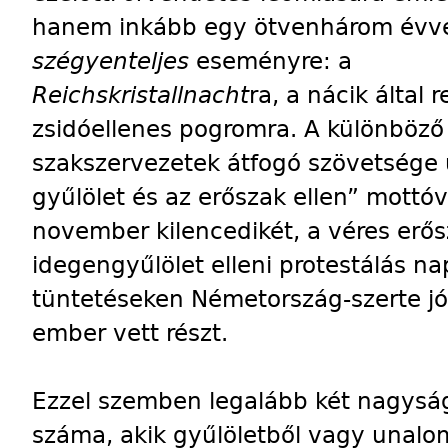
hanem inkább egy ötvenhárom évvel
szégyenteljes
eseményre: a
Reichskristallnacht
ra, a nácik által 
zsidóellenes pogromra. A különböző
szakszervezetek átfogó szövetsége
gyűlölet és az erőszak ellen” mottóv
november kilencedikét, a véres erős
idegengyűlölet elleni protestálás nap
tüntetéseken Németország-szerte jó
ember vett részt.
Ezzel szemben legalább két nagysá
száma, akik gyűlöletből vagy unalom