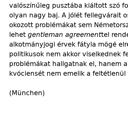
valószínűleg pusztába kiáltott szó f
olyan nagy baj. A jólét fellegvárait o
okozott problémákat sem Németors
lehet
gentleman agreement
tel rend
alkotmányjogi érvek fátyla mögé elr
politikusok nem akkor viselkednek fe
problémákat hallgatnak el, hanem ak
kvóciensét nem emelik a feltétlenül
(München)