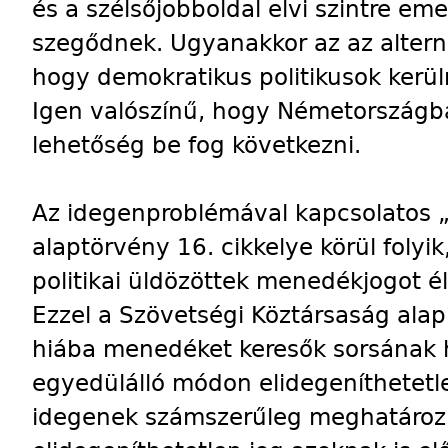
és a szélsőjobboldal elvi szintre e
szegődnek. Ugyanakkor az az alterna
hogy demokratikus politikusok kerü
Igen valószínű, hogy Németországba
lehetőség be fog következni.
Az idegenproblémával kapcsolatos „
alaptörvény 16. cikkelye körül folyi
politikai üldözöttek menedékjogot 
Ezzel a Szövetségi Köztársaság alapí
hiába menedéket keresők sorsának h
egyedülálló módon elidegeníthetetle
idegenek számszerűleg meghatározha