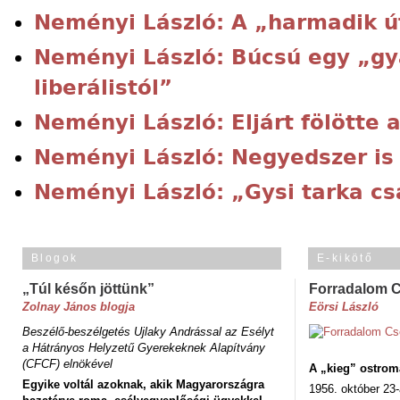
Neményi László: A „harmadik ú
Neményi László: Búcsú egy „gy
liberálistól”
Neményi László: Eljárt fölötte a
Neményi László: Negyedszer is
Neményi László: „Gysi tarka c
Blogok
E-kikötő
„Túl későn jöttünk”
Forradalom 
Zolnay János blogja
Eörsi László
Beszélő-beszélgetés Ujlaky Andrással az Esélyt
a Hátrányos Helyzetű Gyerekeknek Alapítvány
(CFCF) elnökével
A „kieg” ostrom
Egyike voltál azoknak, akik Magyarországra
1956. október 23-