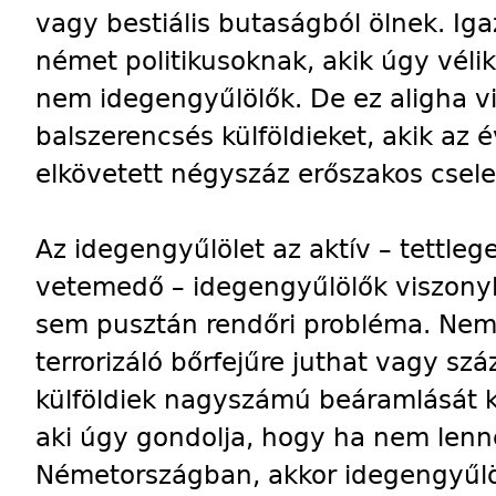
vagy bestiális butaságból ölnek. Ig
német politikusoknak, akik úgy vél
nem idegengyűlölők. De ez aligha vi
balszerencsés külföldieket, akik az 
elkövetett négyszáz erőszakos csele
Az idegengyűlölet az aktív – tettleg
vetemedő – idegengyűlölők viszonyl
sem pusztán rendőri probléma. Nem 
terrorizáló bőrfejűre juthat vagy sz
külföldiek nagyszámú beáramlását k
aki úgy gondolja, hogy ha nem lenn
Németországban, akkor idegengyűlöl