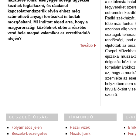
hazatérve roma, esélyegyenlőségi ügyekkel
a sztálinista hat
kezdtek foglalkozni, és ráadásul
fegyvereket szere
kapcsolatrendszerük révén ehhez még
ostromolni kezdt
számottevő anyagi forrásokat is tudtak
Rádió székházát,
mozgósítani. Mi indított téged arra, hogy a
több más fontos 
magyarországi közéletnek ebbe a részébe
azonban alig volt
vesd bele magad valamikor az ezredforduló
osztagok teheraut
idején?
rendőrségi, ipar
eljutottak az ors
Tovább
Csepel Művekhez 
éjszakai műszakot
dolgozók közül s
forradalmárokhoz.
az, hogy a munk
szemlélte az es
helyzetben sem s
kívülállóként vise
szerző.
BESZÉLŐ ÚJSÁG
HÍRMONDÓ
E-K
Folyamatos jelen
Hazai vizek
Eml
Beszélő-beszélgetés
Mozduljunk
Fény