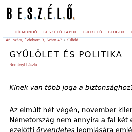
Skip to main content
SECONDARY MENU
HÍRMONDÓ
BESZÉLŐ LAPOK
E-KIKÖTŐ
BLOGOK
YOU ARE HERE:
46. szám, Évfolyam 3, Szám 47
»
Külföld
GYŰLÖLET ÉS POLITIKA
Neményi László
Kinek van több joga a biztonsághoz
Az elmúlt hét végén, november kile
Németország nem annyira a fal két 
ezelőtti
örvendetes
leomlására emlé