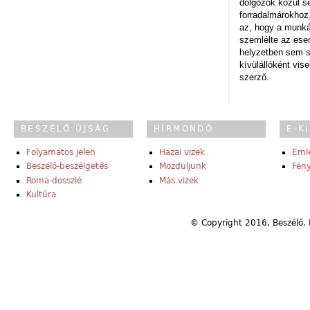
dolgozók közül s
forradalmárokhoz.
az, hogy a munk
szemlélte az es
helyzetben sem s
kívülállóként vise
szerző.
BESZÉLŐ ÚJSÁG
HÍRMONDÓ
E-K
Folyamatos jelen
Hazai vizek
Eml
Beszélő-beszélgetés
Mozduljunk
Fény
Roma-dosszié
Más vizek
Kultúra
© Copyright 2016, Beszélő. 