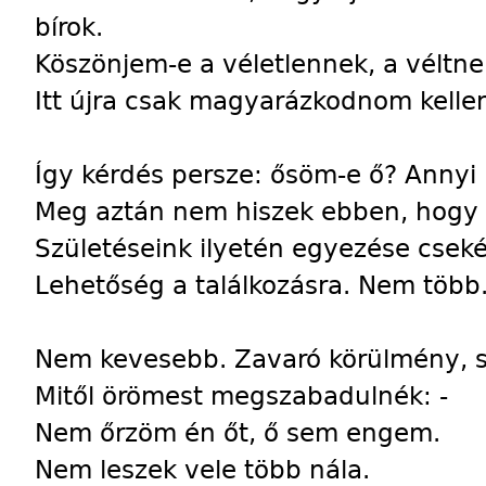
bírok.
Köszönjem-e a véletlennek, a véltn
Itt újra csak magyarázkodnom kelle
Így kérdés persze: ősöm-e ő? Annyi i
Meg aztán nem hiszek ebben, hogy 
Születéseink ilyetén egyezése cseké
Lehetőség a találkozásra. Nem több
Nem kevesebb. Zavaró körülmény, 
Mitől örömest megszabadulnék: -
Nem őrzöm én őt, ő sem engem.
Nem leszek vele több nála.