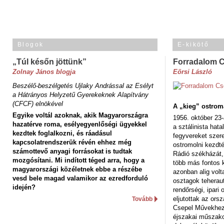
Blogok
E-kikötő
„Túl későn jöttünk”
Forradalom 
Zolnay János blogja
Eörsi László
Beszélő-beszélgetés Ujlaky Andrással az Esélyt
a Hátrányos Helyzetű Gyerekeknek Alapítvány
(CFCF) elnökével
A „kieg” ostrom
Egyike voltál azoknak, akik Magyarországra
1956. október 23-
hazatérve roma, esélyegyenlőségi ügyekkel
a sztálinista hat
kezdtek foglalkozni, és ráadásul
fegyvereket szere
kapcsolatrendszerük révén ehhez még
ostromolni kezdt
számottevő anyagi forrásokat is tudtak
Rádió székházát,
mozgósítani. Mi indított téged arra, hogy a
több más fontos 
magyarországi közéletnek ebbe a részébe
azonban alig volt
vesd bele magad valamikor az ezredforduló
osztagok teheraut
idején?
rendőrségi, ipar
eljutottak az ors
Tovább
Csepel Művekhez 
éjszakai műszakot