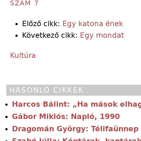
SZÁM 7
Előző cikk:
Egy katona ének
Következő cikk:
Egy mondat
Kultúra
HASONLÓ CIKKEK
Harcos Bálint: „Ha mások elhag
Gábor Miklós: Napló, 1990
Dragomán György: Télifaünnep
Szabó Júlia: Képtárak, kaptára