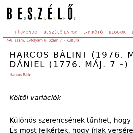
Skip to main content
SECONDARY MENU
HÍRMONDÓ
BESZÉLŐ LAPOK
E-KIKÖTŐ
BLOGOK
YOU ARE HERE:
7–8. szám, Évfolyam 6, Szám 7
»
Kultúra
HARCOS BÁLINT (1976. M
DÁNIEL (1776. MÁJ. 7 –)
Harcos Bálint
Költői variációk
Különös szerencsének tűnhet, hogy 
És most felkértek, hogy írjak versére