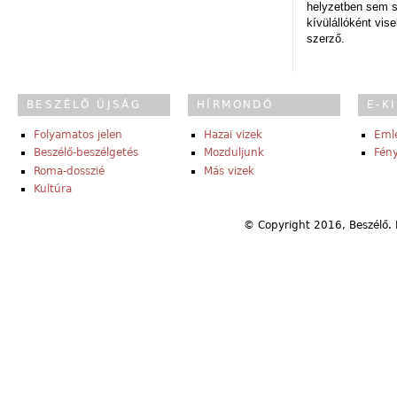
helyzetben sem s
kívülállóként vise
szerző.
BESZÉLŐ ÚJSÁG
HÍRMONDÓ
E-K
Folyamatos jelen
Hazai vizek
Eml
Beszélő-beszélgetés
Mozduljunk
Fény
Roma-dosszié
Más vizek
Kultúra
© Copyright 2016, Beszélő. 