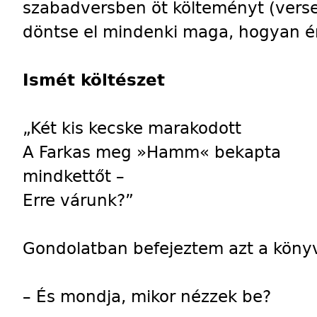
szabadversben öt költeményt (vers
döntse el mindenki maga, hogyan é
Ismét költészet
„Két kis kecske marakodott
A Farkas meg »Hamm« bekapta
mindkettőt –
Erre várunk?”
Gondolatban befejeztem azt a könyv
– És mondja, mikor nézzek be?