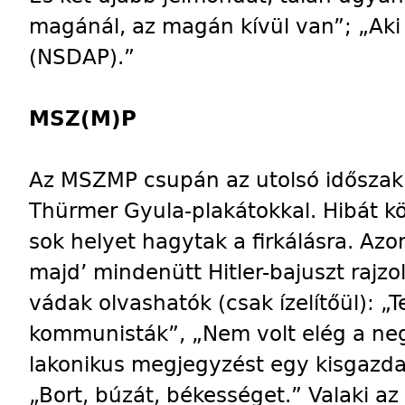
magánál, az magán kívül van”; „Aki
(NSDAP).”
MSZ(M)P
Az MSZMP csupán az utolsó időszakb
Thürmer Gyula-plakátokkal. Hibát kö
sok helyet hagytak a firkálásra. Az
majd’ mindenütt Hitler-bajuszt rajzo
vádak olvashatók (csak ízelítőül): „
kommunisták”, „Nem volt elég a neg
lakonikus megjegyzést egy kisgazdap
„Bort, búzát, békességet.” Valaki az u