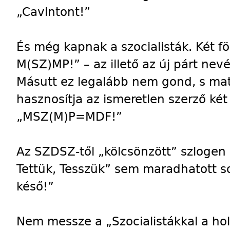
„Cavintont!”
És még kapnak a szocialisták. Két fö
M(SZ)MP!” – az illető az új párt nev
Másutt ez legalább nem gond, s mate
hasznosítja az ismeretlen szerző két
„MSZ(M)P=MDF!”
Az SZDSZ-től „kölcsönzött” szlogen 
Tettük, Tesszük” sem maradhatott s
késő!”
Nem messze a „Szocialistákkal a hol