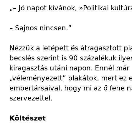
„– Jó napot kívánok, »Politikai kul
– Sajnos nincsen.”
Nézzük a letépett és átragasztott p
becslés szerint is 90 százalékuk ilye
kiragasztás utáni napon. Ennél már „
„véleményezett” plakátok, mert ez es
embertársaival, hogy mi az ő fene na
szervezettel.
Költészet