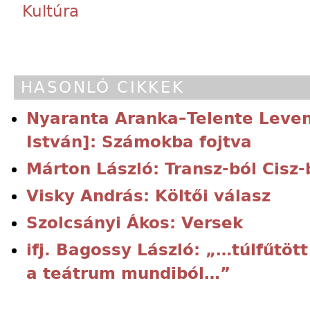
Kultúra
HASONLÓ CIKKEK
Nyaranta Aranka–Telente Leve
István]: Számokba fojtva
Márton László: Transz-ból Cisz-
Visky András: Költői válasz
Szolcsányi Ákos: Versek
ifj. Bagossy László: „…túlfűtött
a teátrum mundiból…”