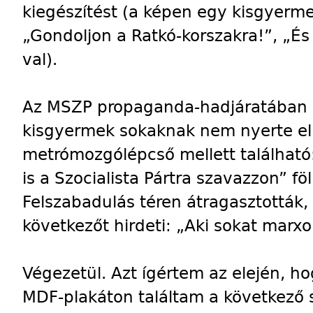
kiegészítést (a képen egy kisgyerme
„Gondoljon a Ratkó-korszakra!”, „És 
val).
Az MSZP propaganda-hadjáratában n
kisgyermek sokaknak nem nyerte el 
metrómozgólépcső mellett találhat
is a Szocialista Pártra szavazzon” fö
Felszabadulás téren átragasztották,
következőt hirdeti: „Aki sokat marxol
Végezetül. Azt ígértem az elején, h
MDF-plakáton találtam a következő s