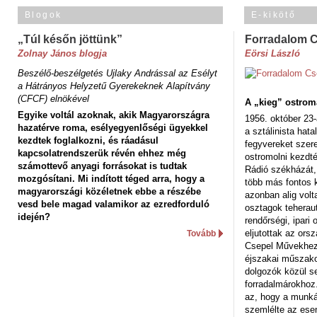
Blogok
E-kikötő
„Túl későn jöttünk”
Forradalom 
Zolnay János blogja
Eörsi László
Beszélő-beszélgetés Ujlaky Andrással az Esélyt
a Hátrányos Helyzetű Gyerekeknek Alapítvány
(CFCF) elnökével
A „kieg” ostrom
Egyike voltál azoknak, akik Magyarországra
1956. október 23-
hazatérve roma, esélyegyenlőségi ügyekkel
a sztálinista hat
kezdtek foglalkozni, és ráadásul
fegyvereket szere
kapcsolatrendszerük révén ehhez még
ostromolni kezdt
számottevő anyagi forrásokat is tudtak
Rádió székházát,
mozgósítani. Mi indított téged arra, hogy a
több más fontos 
magyarországi közéletnek ebbe a részébe
azonban alig volt
vesd bele magad valamikor az ezredforduló
osztagok teheraut
idején?
rendőrségi, ipar
eljutottak az ors
Tovább
Csepel Művekhez 
éjszakai műszakot
dolgozók közül s
forradalmárokhoz.
az, hogy a munk
szemlélte az es