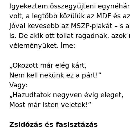
Igyekeztem összegyűjteni egynéhán
volt, a legtöbb közülük az MDF és az
Jóval kevesebb az MSZP-plakát – s
is. De akik ott tollat ragadnak, azok
véleményüket. Íme:
„Okozott már elég kárt,
Nem kell nekünk ez a párt!”
Vagy:
„Hazudtatok negyven évig eleget,
Most már Isten veletek!”
Zsidózás és fasisztázás