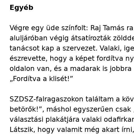
Egyéb
Végre egy üde színfolt: Raj Tamás r
aluljáróban végig átsatírozták zöldd
tanácsot kap a szervezet. Valaki, i
észrevette, hogy a képet fordítva n
oldalon van, és a madarak is jobbra s
„Fordítva a klisét!”
SZDSZ-falragaszokon találtam a köve
betörők!”, máshol egyszerűen csak „
választási plakátjára valaki odafirk
Látszik, hogy valamit még akart írni,