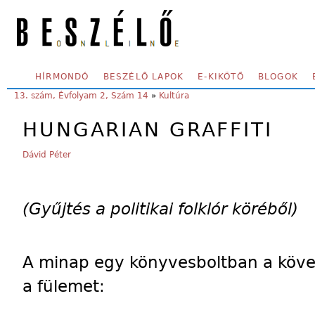
Skip to main content
SECONDARY MENU
HÍRMONDÓ
BESZÉLŐ LAPOK
E-KIKÖTŐ
BLOGOK
YOU ARE HERE:
13. szám, Évfolyam 2, Szám 14
»
Kultúra
HUNGARIAN GRAFFITI
Dávid Péter
(Gyűjtés a politikai folklór köréből)
A minap egy könyvesboltban a köve
a fülemet: