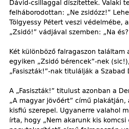
Dávid-csillaggal díszítettek. Valaki te
felháborodottan: „Ne zsidózz!” Lehe
Tölgyessy Pétert veszi védelmébe, az
„Zsidó!” vádjával szemben: „Na és?
Két különböző falragaszon találtam 
egyiken „Zsidó bérencek”-nek (sic!)
„Fasiszták!”-nak titulálják a Szaba
A „Fasiszták!” titulust azonban a 
„A magyar jövőért” című plakátján,
kisfiú szerepel. Ugyanerre valahol m
írta, hogy „Nem akarunk kis komcsi