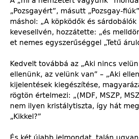
A „mi a nemzetért vagyunk” monda
„Pozsgayért”, másutt „Pozsgay-fiúk”
máshol: „A köpködők és sárdobálók p
kevesellvén, hozzátette: „és melldö
et nemes egyszerűséggel „Tetű árulók
Kedvelt továbbá az „Aki nincs velünk
ellenünk, az velünk van” – „Aki ell
kijelentések kiegészítése, magyaráz
rögtön értelmezi: „(MDF, MSZP, MS
nem ilyen kristálytiszta, így hát me
„Kikkel?”
És két újabb jelmondat, talán ugyana