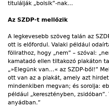
titulálják „bolsik”-nak…
Az SZDP-t mellőzik
A legkevesebb szöveg talán az SZDP 
ott is előfordul. Valaki például odaí
fölirathoz, hogy „nem” – szóval: „n
kamatadó ellen tiltakozó plakáton t
„»Elegünk van…« az SZDP-ből!” Mel
ott van az a plakát, amely azt hirdet
mindenkiben megvan; és sorolja: e
például „keresztényben, zsidóban”. 
anyádban.”