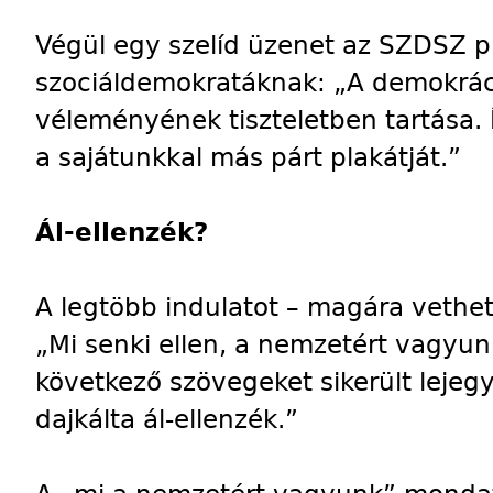
Végül egy szelíd üzenet az SZDSZ pl
szociáldemokratáknak: „A demokrác
véleményének tiszteletben tartása. 
a sajátunkkal más párt plakátját.”
Ál-ellenzék?
A legtöbb indulatot – magára vethe
„Mi senki ellen, a nemzetért vagyunk
következő szövegeket sikerült leje
dajkálta ál-ellenzék.”