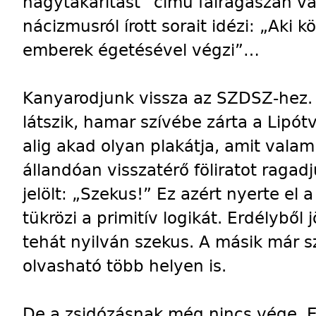
nagytakarítást” című falragaszán v
nácizmusról írott sorait idézi: „Aki 
emberek égetésével végzi”…
Kanyarodjunk vissza az SZDSZ-hez.
látszik, hamar szívébe zárta a Lipót
alig akad olyan plakátja, amit valam
állandóan visszatérő föliratot ragadj
jelölt: „Szekus!” Ez azért nyerte el 
tükrözi a primitív logikát. Erdélyből 
tehát nyilván szekus. A másik már s
olvasható több helyen is.
De a zsidózásnak még nincs vége. 