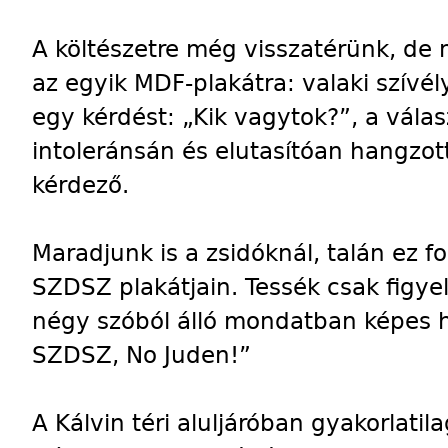
A költészetre még visszatérünk, de 
az egyik MDF-plakátra: valaki szívél
egy kérdést: „Kik vagytok?”, a válas
intoleránsán és elutasítóan hangzot
kérdező.
Maradjunk is a zsidóknál, talán ez fo
SZDSZ plakátjain. Tessék csak figyel
négy szóból álló mondatban képes h
SZDSZ, No Juden!”
A Kálvin téri aluljáróban gyakorlat