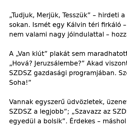
„Tudjuk, Merjük, Tesszük” – hirdeti a
sokan. Ismét egy Kálvin téri firkáló
nem valami nagy jóindulattal – hozz
A „Van kiút” plakát sem maradhatott
„Hová? Jeruzsálembe?” Akad viszont 
SZDSZ gazdasági programjában. Szer
Soha!”
Vannak egyszerű üdvözletek, üzenete
SZDSZ a legjobb”; „Szavazz az SZDS
egyedül a bolsik”. Érdekes – másho