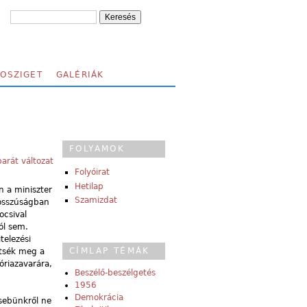
FOSZIGET
GALÉRIÁK
FOLYAMOK
arát változat
Folyóirat
Hetilap
 a miniszter
Szamizdat
hosszúságban
ocsival
ról sem.
telezési
CÍMLAP TÉMÁK
ítsék meg a
óriazavarára,
Beszélő-beszélgetés
1956
Demokrácia
sebünkről ne