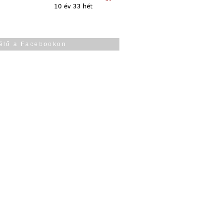
10 év 33 hét
élő a Facebookon