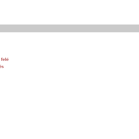
 felé
és