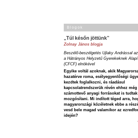
Blogok
„Túl későn jöttünk”
Zolnay János blogja
Beszélő-beszélgetés Ujlaky Andrással az
a Hátrányos Helyzetű Gyerekeknek Alapí
(CFCF) elnökével
Egyike voltál azoknak, akik Magyarors
hazatérve roma, esélyegyenlőségi ügy
kezdtek foglalkozni, és ráadásul
kapcsolatrendszerük révén ehhez még
számottevő anyagi forrásokat is tudtak
mozgósítani. Mi indított téged arra, ho
magyarországi közéletnek ebbe a rész
vesd bele magad valamikor az ezredfo
idején?