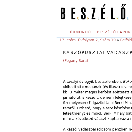
Skip to main content
SECONDARY MENU
HÍRMONDÓ
BESZÉLŐ LAPOK
YOU ARE HERE:
17. szám, Évfolyam 2, Szám 19
»
Belföld
KASZÓPUSZTAI VADÁSZ
(Pogány Sára)
A tavalyi év egyik bestsellerében,
Boko
»kihasított« magának (és illusztris v
kb. 3 méter magas kerítést építtetett
járható út is készült, de nem felejtkeze
Személyesen (!) igazította el Berki Mih
tervről. Érthető, hogy a terv készítése
létesítményt és miből. Berki Mihály bát
mire a következő választ kapta: »az a
A kaszói vadászparadicsom pénzben ne