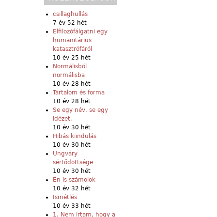
csillaghullás
7 év 52 hét
Elfilozófálgatni egy
humanitárius
katasztrófáról
10 év 25 hét
Normálisból
normálisba
10 év 28 hét
Tartalom és forma
10 év 28 hét
Se egy név, se egy
idézet,
10 év 30 hét
Hibás kiindulás
10 év 30 hét
Ungváry
sértődöttsége
10 év 30 hét
Én is számolok
10 év 32 hét
Ismétlés
10 év 33 hét
1. Nem írtam, hogy a