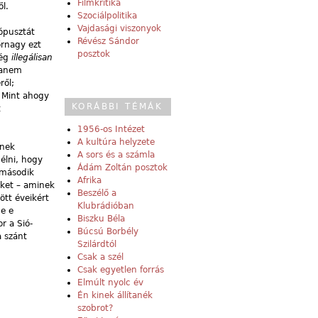
Filmkritika
l.
Szociálpolitika
Vajdasági viszonyok
ópusztát
Révész Sándor
őrnagy ezt
posztok
még
illegálisan
hanem
ről;
 Mint ahogy
KORÁBBI TÉMÁK
t
1956-os Intézet
A kultúra helyzete
lnek
A sors és a számla
élni, hogy
Ádám Zoltán posztok
a második
Afrika
üket – aminek
Beszélő a
ött éveikért
Klubrádióban
ne e
Biszku Béla
r a Sió-
Búcsú Borbély
a szánt
Szilárdtól
Csak a szél
Csak egyetlen forrás
Elmúlt nyolc év
Én kinek állítanék
szobrot?