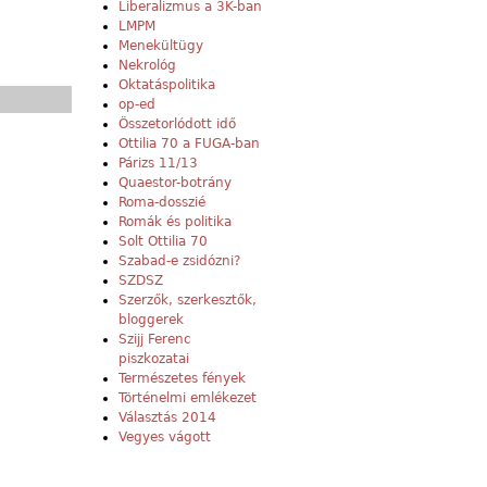
Liberalizmus a 3K-ban
LMPM
Menekültügy
Nekrológ
Oktatáspolitika
op-ed
Összetorlódott idő
Ottilia 70 a FUGA-ban
Párizs 11/13
Quaestor-botrány
Roma-dosszié
Romák és politika
Solt Ottilia 70
Szabad-e zsidózni?
SZDSZ
Szerzők, szerkesztők,
bloggerek
Szijj Ferenc
piszkozatai
Természetes fények
Történelmi emlékezet
Választás 2014
Vegyes vágott