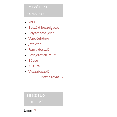
FOLYÓIRAT
ROVATOK
Vers
Beszélő-beszélgetés
Folyamatos jelen
Vendégkönyv
Játéktér
Roma-dosszié
Befejezetlen múlt
Búcsú
Kultúra
Visszabeszélő
Összes rovat →
BESZÉLŐ
HÍRLEVÉL
Email:
*