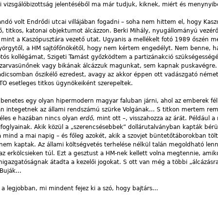
ti vizsgálóbizottság jelentéséből ma már tudjuk, kiknek, miért és menynyibő
ndó volt Endrődi utcai villájában fogadni – soha nem hittem el, hogy Kasz
ező, titkos, katonai objektumot álcázzon. Berki Mihály, nyugállományú vezér
mint a Kaszópusztára vezető utat. Ugyanis a mellékelt fotó 1989 őszén 
 Györgytől, a HM sajtófőnökétől, hogy nem kértem engedélyt. Nem benne, 
tós kollégámat, Szigeti Tamást győzködtem a partizánakció szükségességé
szarvasünőnek vagy bikának álcázzuk magunkat, sem kapnak puskavégre.
adicsomban őszikélő ezredest, avagy az akkor éppen ott vadászgató néme
O esetleges titkos ügynökeiként szerepeltek.
benetes egy olyan hipermodern magyar faluban járni, ahol az emberek fé
n integetnek az állami rendszámú szürke Volgának… S titkon mertem rem
zéles e hazában nincs olyan
erdő,
mint ott –, visszahozza az árát. Például 
ifoglyainak. Akik közül a „szerencsésebbek” dollárutalványban kapták bér
a mind a mai napig – és főleg azokét, akik a szovjet büntetőtáborokban tölt
nem kaptak. Az állami költségvetés terhelése nélkül talán megoldható len
 erkölcsieken túl. Ezt a gesztust a HM-nek kellett volna megtennie, amiko
emigazgatóságnak átadta a kezelői jogokat. S ott van még a többi „álcázásr
, Buják…
a legjobban, mi mindent fejez ki a szó, hogy bajtárs…