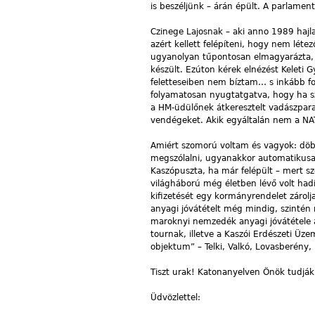
is beszéljünk – árán épült. A parlamen
Czinege Lajosnak – aki anno 1989 hajla
azért kellett felépíteni, hogy nem lét
ugyanolyan tűpontosan elmagyarázta, 
készült. Ezúton kérek elnézést Keleti
feletteseiben nem bíztam… s inkább fo
folyamatosan nyugtatgatva, hogy ha 
a HM-üdülőnek átkeresztelt vadászpar
vendégeket. Akik egyáltalán nem a NAT
Amiért szomorú voltam és vagyok: döb
megszólalni, ugyanakkor automatikusa
Kaszópuszta, ha már felépült – mert s
világháború még életben lévő volt had
kifizetését egy kormányrendelet zárolj
anyagi jóvátételt még mindig, szintén 
maroknyi nemzedék anyagi jóvátétele az
tournak, illetve a Kaszói Erdészeti Üz
objektum” – Telki, Valkó, Lovasberény
Tiszt urak! Katonanyelven Önök tudják 
Üdvözlettel: