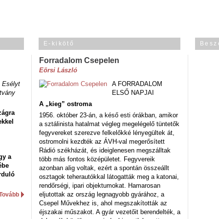
E-kikötő
Besz
Forradalom Csepelen
Eörsi László
 Esélyt
A FORRADALOM
tvány
ELSŐ NAPJAI
A „kieg” ostroma
zágra
1956. október 23-án, a késő esti órákban, amikor
ekkel
a sztálinista hatalmat végleg megelégelő tüntetők
fegyvereket szerezve felkelőkké lényegültek át,
ostromolni kezdték az ÁVH-val megerősített
Rádió székházát, és ideiglenesen megszálltak
gy a
több más fontos középületet. Fegyvereik
ébe
azonban alig voltak, ezért a spontán összeállt
rduló
osztagok teherautókkal látogatták meg a katonai,
rendőrségi, ipari objektumokat. Hamarosan
eljutottak az ország legnagyobb gyárához, a
Tovább
Csepel Művekhez is, ahol megszakították az
éjszakai műszakot. A gyár vezetőit berendelték, a