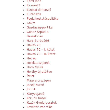
Eörsi Janó
És most?
Etnikai dimenzió
Eutanázia
Foglalkoztatáspolitika
Gavra
Gazdaság-politika
Göncz Árpád a
Beszélőben
Harc Európáért
Havas 70
Havas 70 – I. kötet
Havas 70 – II. kötet
Hét év
Holokausztjaink
Horn Gyula
Horthy újratöltve
Ítélet
Magyarországon
Jacek Kuroń
Jobbik
Könyvajánló
Korunk hősei
Kozák Gyula posztok
Levéltári zabrálás