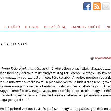
E-KIKÖTŐ
BLOGOK
BESZÉLŐ TÁJ
HANGOS KIKÖTŐ
IN
PARADICSOM
Nyomtatób
r Imre: Kiskirályok mundérban
című könyvében olvashatjuk: „Kaszópusztán
endégeinek) egy darabka részt Magyarország területéből. Mintegy 135 km 
 egy »maszek« vadrezervátum létesítése céljából. A kerítés mentén vadászk
tt el a miniszter a lesállásokról, a pihenőhelyekről, a hidakról és a beugrók
ály vezérőrnagyot a végrehajtandó munkálatokról és az általa kigondolt kivi
 nagyon kimerítette Czinege Lajost, mert »elfelejtette« közölni, hogy kik ép
orkodott figyelmeztetni a minisztert erre a – feltehetően pillanatnyi – mem
 maga gondja«! (…)”
m kifejezhető vadpusztulás és erdőkár – hogy a népgazdaságról és a mi z