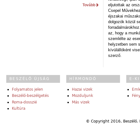
eljutottak az ors
Tovább
Csepel Művekhez 
éjszakai műszakot
dolgozók közül s
forradalmárokhoz.
az, hogy a munk
szemlélte az es
helyzetben sem s
kívülállóként vise
szerző.
BESZÉLŐ ÚJSÁG
HÍRMONDÓ
E-K
Folyamatos jelen
Hazai vizek
Eml
Beszélő-beszélgetés
Mozduljunk
Fény
Roma-dosszié
Más vizek
Kultúra
© Copyright 2016, Beszélő. 