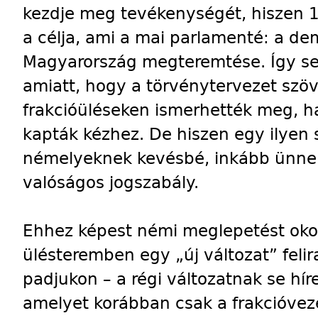
kezdje meg tevékenységét, hiszen 1
a célja, ami a mai parlamenté: a de
Magyarország megteremtése. Így se
amiatt, hogy a törvénytervezet szöv
frakcióüléseken ismerhették meg, 
kapták kézhez. De hiszen egy ilyen
némelyeknek kevésbé, inkább ünnep
valóságos jogszabály.
Ehhez képest némi meglepetést okoz
ülésteremben egy „új változat” felir
padjukon – a régi változatnak se hír
amelyet korábban csak a frakcióvezet