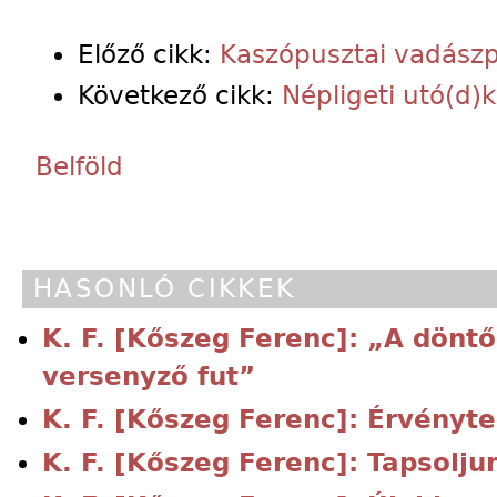
Előző cikk:
Kaszópusztai vadász
Következő cikk:
Népligeti utó(d
Belföld
HASONLÓ CIKKEK
K. F. [Kőszeg Ferenc]: „A dön
versenyző fut”
K. F. [Kőszeg Ferenc]: Érvényte
K. F. [Kőszeg Ferenc]: Tapsolju