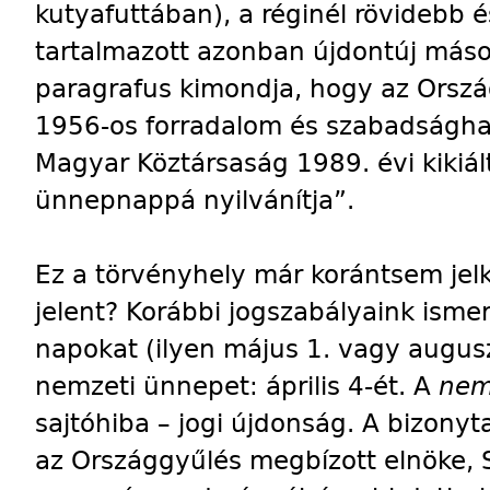
kutyafuttában), a réginél rövidebb é
tartalmazott azonban újdontúj másod
paragrafus kimondja, hogy az Orszá
1956-os forradalom és szabadságha
Magyar Köztársaság 1989. évi kikiá
ünnepnappá nyilvánítja”.
Ez a törvényhely már korántsem jelk
jelent? Korábbi jogszabályaink isme
napokat (ilyen május 1. vagy augusz
nemzeti ünnepet: április 4-ét. A
nem
sajtóhiba – jogi újdonság. A bizony
az Országgyűlés megbízott elnöke, 