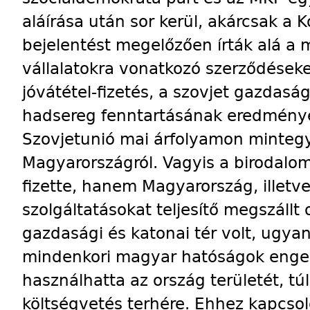
aláírása után sor kerül, akárcsak a 
bejelentést megelőzően írták alá a 
vállalatokra vonatkozó szerződéseket
jóvátétel-fizetés, a szovjet gazdasá
hadsereg fenntartásának eredménye
Szov­jetunió mai árfolyamon mintegy 
Magyar­or­szág­ról. Vagyis a birodal
fizette, hanem Magyar­or­szág, illetve
szolgáltatásokat teljesítő megszállt
gazdasági és katonai tér volt, ugyan
mindenkori magyar hatóságok engedé
használhatta az ország területét, t
költségvetés terhére. Ehhez kapcsol