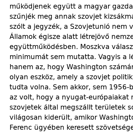
működjenek együtt a magyar gazdas
szűnjék meg annak szovjet kizsákmá
szólt a jegyzék, a Szovjetunió nem 
Államok égisze alatt létrejövő nemz
együttműködésben. Moszkva válasz
minimumát sem mutatta. Vagyis a l
hanem az, hogy Washington számára
olyan eszköz, amely a szovjet politi
tudta volna. Sem akkor, sem 1956-
az volt, hogy a nyugat-európaiakat
szovjetek által megszállt területek 
világosan kiderült, amikor Washing
Ferenc ügyében keresett szövetség