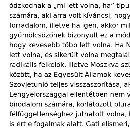
ódzkodnak a „mi lett volna, ha” típu
számára, aki arra volt kíváncsi, ho
forradalom, illetve ha igen, akkor mi
gyümölcsözőnek bizonyult ez a módsz
hogy kevesebb több lett volna. Ha 
lett volna, és sikerült volna megtal
radikális felkelők, illetve Moszkva s
között, ha az Egyesült Államok keve
Szovjetunió teljes visszaszorítása, 
Lengyelországgal ellentétben nem vo
birodalom számára, korlátozott plur
félfüggetlenséghez juthatott volna,
is ért e fogalmak alatt. Gati elismer