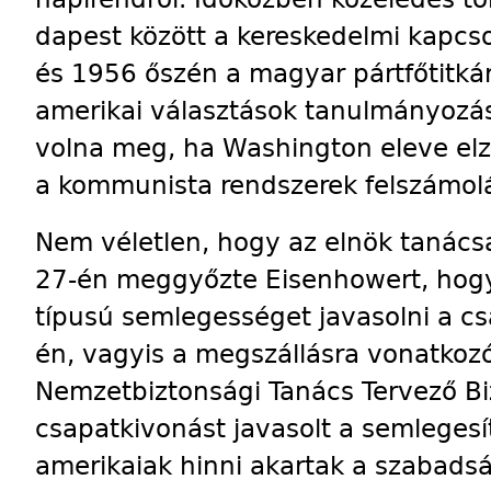
dapest között a kereskedelmi kapcso
és 1956 őszén a magyar pártfőtitká
amerikai választások tanulmányozá
volna meg, ha Washington eleve elz
a kommunista rendszerek felszámolá
Nem véletlen, hogy az elnök tanács
27-én meggyőzte Eisen­howert, hog
típusú semlegességet javasolni a c
én, vagyis a megszállásra vonatkoz
Nemzetbiztonsági Tanács Tervező Bi
csapatkivonást javasolt a semlegesí
amerikaiak hinni akartak a szabads