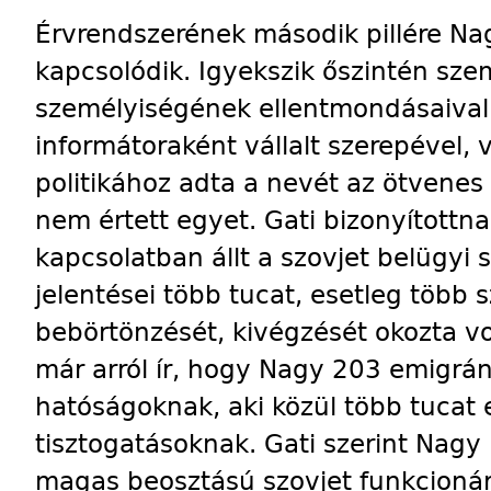
Érvrendszerének második pillére Nagy
kapcsolódik. Igyekszik őszintén sz
személyiségének ellentmondásaival
informátoraként vállalt szerepével, 
politikához adta a nevét az ötvenes
nem értett egyet. Gati bizonyítottn
kapcsolatban állt a szovjet belügyi 
jelentései több tucat, esetleg több 
bebörtönzését, kivégzését okozta v
már arról ír, hogy Nagy 203 emigráns
hatóságoknak, aki közül több tucat e
tisztogatásoknak. Gati szerint Nagy
magas beosztású szovjet funkcionár