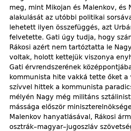
meg, mint Mikojan és Malenkov, és 
alakulását az utóbbi politikai sors
lehetett ilyen összefüggés, azt Urb
felvetette. Gati úgy tudja, hogy szá
Rákosi azért nem tartóztatta le Nag
voltak, holott kettejük viszonya eny
Gati érvrendszerének középpontjába
kommunista hite vakká tette őket a v
szívvel hittek a kommunista paradi
mélyén Nagy még militáns sztálinista
mássága először miniszterelnöksége 
Malenkov hanyatlásával, Rákosi ár
osztrák–­ma­gyar–­jugoszláv szövetsé