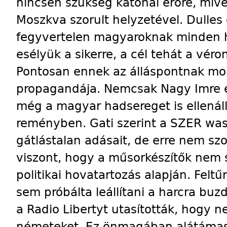
nincsen szükség katonai erőre, miv
Moszkva szorult helyzetével. Dulles 
fegyvertelen magyaroknak minden h
esélyük a sikerre, a cél tehát a vé
Pontosan ennek az álláspontnak mo
propagandája. Nemcsak Nagy Imre el
még a magyar hadsereget is ellenál
reményben. Gati szerint a SZER was
gátlástalan adásait, de erre nem szo
vi­szont, hogy a mű­sorkészítők nem
politikai hovatartozás alapján. Fel
sem próbálta leállítani a harcra buz
a Radio Libertyt utasították, hogy n
németeket. Ez önmagában alátámaszt