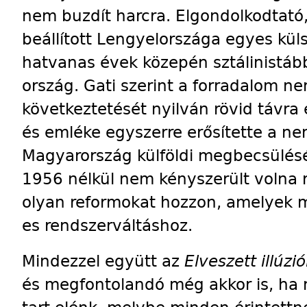
nem buzdít harcra. Elgondolkodtató
beállított Lengyelországa egyes kül
hatvanas évek közepén sztálinistább
ország. Gati szerint a forradalom 
következtetését nyilván rövid távra 
és emléke egyszerre erősítette a ne
Magyarország külföldi megbecsülésé
1956 nélkül nem kényszerült volna 
olyan reformokat hozzon, amelyek m
es rendszerváltáshoz.
Mindezzel együtt az
Elveszett illúzi
és megfontolandó még akkor is, ha n