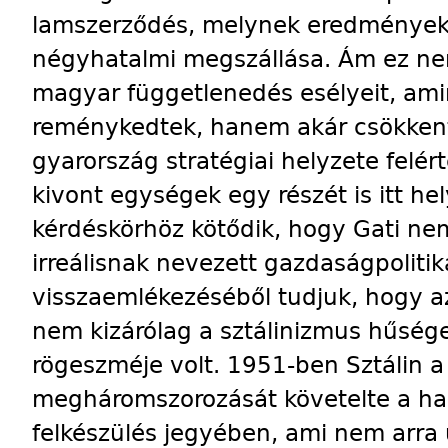
lam­szerződés, melynek eredmények
négyhatalmi megszállása. Ám ez nem
magyar függetlenedés esélyeit, am
reménykedtek, hanem akár csökkenth
gyarország stratégiai helyzete felért
kivont egységek egy részét is itt he
kérdéskörhöz kötődik, hogy Gati ne
irreálisnak nevezett gazdaságpolitik
visszaemlékezéséből tudjuk, hogy a
nem kizárólag a sztálinizmus hűség
rögeszméje volt. 1951-ben Sztálin a
megháromszorozását követelte a ha
felkészülés jegyében, ami nem arra