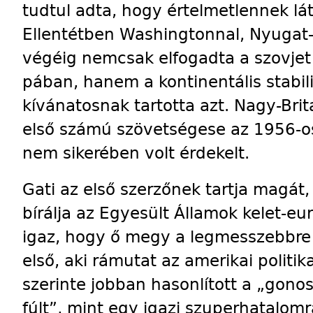
tudtul adta, hogy értelmetlennek látj
El­len­tétben Washing­tonnal, Nyugat
végéig nemcsak elfogadta a szovjet
pában, hanem a kontinentális stabi
kívánatosnak tartotta azt. Nagy-Brit
első számú szövetségese az 1956-o
nem sikerében volt érdekelt.
Gati az első szerzőnek tartja magát
bírálja az Egyesült Államok kelet-euró
igaz, hogy ő megy a legmesszebbre 
első, aki rámutat az amerikai politik
szerinte jobban hasonlított a „gonos
fúlt”, mint egy igazi szuperhatalomr