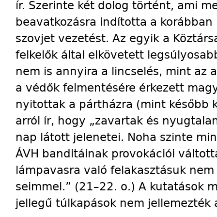
ír. Szerinte két dolog történt, ami m
beavatkozásra indította a korábban
szovjet vezetést. Az egyik a Köztárs
felkelők által elkövetett legsúlyosab
nem is annyira a lincselés, mint az 
a védők felmentésére érkezett magya
nyitottak a pártházra (mint később k
arról ír, hogy „zavartak és nyugtala
nap látott jelenetei. Noha szinte mi
ÁVH banditáinak provokációi váltottá
lámpavasra való felakasztásuk nem
seimmel.” (21–22. o.) A kutatások ma
jellegű túlkapások nem jellemezték 