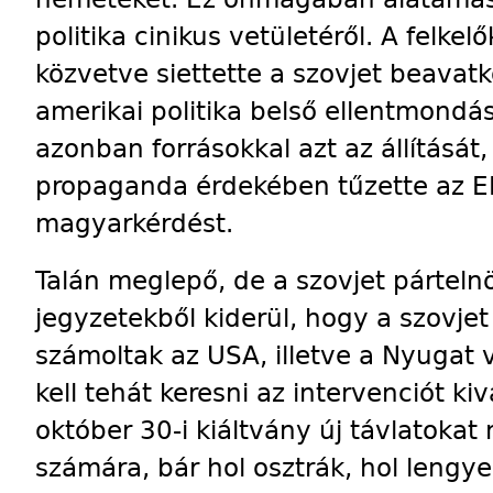
politika cinikus vetületéről. A felke
közvetve siettette a szovjet be­avat
amerikai politika belső ellentmondá
azonban forrásokkal azt az állításá
propaganda érdekében tűzette az E
magyarkérdést.
Talán meglepő, de a szovjet pártelnö
jegyzetekből kiderül, hogy a szovj
számoltak az USA, illetve a Nyugat 
kell tehát keresni az intervenciót kiv
október 30-i kiáltvány új távlatokat
számára, bár hol osztrák, hol lengyel