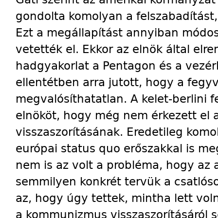
gondolta komolyan a felszabadítást, 
Ezt a megállapítást annyiban módo
vetették el. Ekkor az elnök által elr
hadgyakorlat a Pentagon és a vezér
ellentétben arra jutott, hogy a fegy
megvalósíthatatlan. A kelet-berlini 
elnököt, hogy még nem érkezett el a
visszaszorításának. Eredetileg komo
európai status quo erőszakkal is meg
nem is az volt a probléma, hogy az
semmilyen konkrét tervük a csatlós
az, hogy úgy tettek, mintha lett vo
a kommunizmus visszaszorításáról s