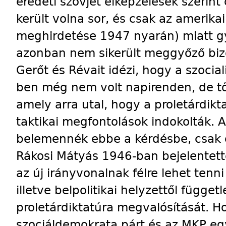
eredeti szovjet elképzelések szerint
került volna sor, és csak az amerikai
meghirdetése 1947 nyarán) miatt gy
azonban nem sikerült meggyőző bizo
Gerőt és Révait idézi, hogy a szoc
ben még nem volt napirenden, de től
amely arra utal, hogy a proletárdikt
taktikai megfontolások indokolták.
belemennék ebbe a kérdésbe, csak e
Rákosi Mátyás 1946-ban bejelentet
az új irányvonalnak félre lehet tenni 
illetve belpolitikai helyzettől függet
proletárdiktatúra megvalósítását. Ho
szociáldemokrata párt és az MKP eg