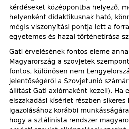
kérdéseket középpontba helyező, mes
helyenként didaktikusnak ható, kön
mégis viszonyítási pontja lett a fo
egyetemes és hazai történetírása s
Gati érvelésének fontos eleme anna
Magyarország a szovjetek szempontj
fontos, különösen nem Len­gyelorsz
jelentőségéről a Szovjetunió számá
ál­lítást Gati axiómaként kezeli). Ha 
elszakadási kísérlet részben sikeres 
igazolásához korábbi munkásságára i
hogy a sztálinista rendszer magyar