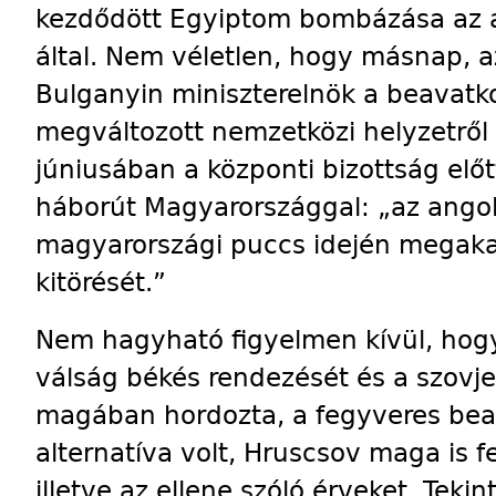
kezdődött Egyiptom bombázása az an
által. Nem véletlen, hogy másnap, 
Bulganyin miniszterelnök a beavatk
megváltozott nemzetközi helyzetről
júniusában a központi bizottság előtt
háborút Magyarországgal: „az angol–
magyarországi puccs idején megaka
kitörését.”
Nem hagyható figyelmen kívül, hogy 
válság békés rendezését és a szovj
magában hordozta, a fegyveres bea
alternatíva volt, Hruscsov maga is fe
illetve az ellene szóló érveket. Teki