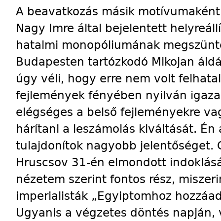
A beavatkozás másik motívumaként 
Nagy Imre által bejelentett helyreál
hatalmi monopóliumának megszüntet
Budapesten tartózkodó Mikojan áldás
úgy véli, hogy erre nem volt felhat
fejlemények fényében nyilván igaz
elégséges a belső fejleményekre va
hárítani a leszámolás kiváltását. É
tulajdonítok nagyobb jelentőséget. 
Hruscsov 31-én elmondott indoklásá
nézetem szerint fontos rész, miszeri
imperialisták „Egyiptomhoz hozzáadn
Ugyanis a végzetes döntés napján, 