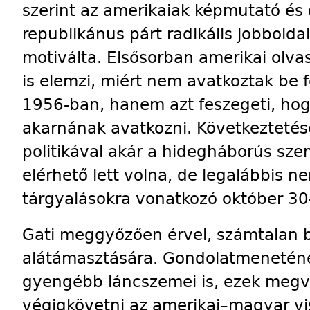
szerint az amerikaiak képmutató és 
republikánus párt radikális jobbold
motiválta. Elsősorban amerikai ol
is elemzi, miért nem avatkoztak be 
1956-ban, hanem azt feszegeti, hog
akarnának avatkozni. Következtetés
politikával akár a hidegháborús sze
elérhető lett volna, de legalábbis n
tárgyalásokra vonatkozó október 30-
Gati meggyőzően érvel, számtalan biz
alátámasztására. Gondolat­men­e­té
gyengébb láncszemei is, ezek megv
végigkövetni az amerikai–magyar vi