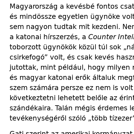
Magyarország a kevésbé fontos csatl
és mindössze egyetlen ügynöke vol
sem nagyon tudtak mit kezdeni. Ne
a katonai hírszerzés, a
Counter Intel
toborzott ügynökök közül túl sok „nác
csirkefogó” volt, és csak kevés has
jutottak, mint például, hogy milyen 
és magyar katonai erők általuk megfi
szem számára persze ez nem is volt 
következtetni lehetett belőle az érin
szándékaira. Talán mégis érdemes le
tevékenységéről szóló „több tízezer
Gati szerint az amerikai kormányza