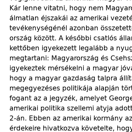
Kár lenne vitatni, hogy nem Magyaro
álmatlan éjszakái az amerikai veze
tevékenységénél azonban összetette
ország között. A későbbi csatlós ál
kettőben igyekezett legalább a nyu
megtartani: Magyarország és Csehsz
igyekeztek mérsékelni a magyar jóvát
hogy a magyar gazdaság talpra állí
megegyezéses politikája alapján tö
fogant az a jegyzék, amelyet Georg
amerikai politika szellemi atyja ado
2-án. Ebben az amerikai kormány az
érdekeire hivatkozva követelte, ho