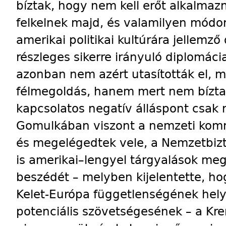
bíztak, hogy nem kell erőt alkalmaz
felkelnek majd, és valamilyen módo
amerikai politikai kultúrára jellemző
részleges sikerre irányuló diplomáci
azonban nem azért utasították el, m
félmegoldás, hanem mert nem bízta
kapcsolatos negatív álláspont csak
Gomulkában viszont a nemzeti komm
és megelégedtek vele, a Nemzetbizt
is amerikai–lengyel tárgyalások megi
beszédét – melyben kijelentette, h
Kelet-Európa függetlenségének helyr
potenciális szövetségesének – a Kr