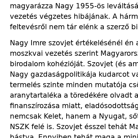
magyarázza Nagy 1955-ös leváltását
vezetés végzetes hibájának. A hár
feltevésről nem tár elénk a szerző b
Nagy Imre szovjet értékelésénél én 
moszkvai vezetés szerint Magyar­or­
birodalom kohézióját. Szovjet (és am
Nagy gazdaságpolitikája kudarcot v
termelés szinte minden mutatója cs
aranytartaléka a töredékére olvadt
finanszírozása miatt, eladósodotts
nemcsak Kelet, hanem a Nyugat, sőt
NSZK felé is. Szovjet ésszel tehát M
bástya. Ennyiben tehát maga a minis