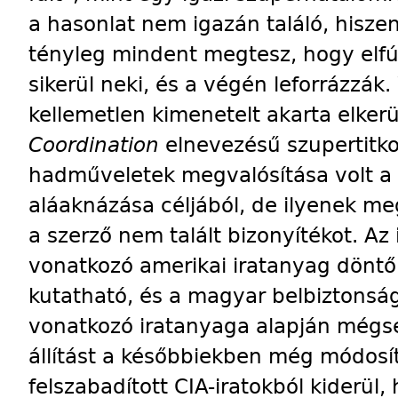
a hasonlat nem igazán találó, hisz
tényleg mindent megtesz, hogy elfú
sikerül neki, és a végén leforrázzák.
kellemetlen kimenetelt akarta elkerü
Coordination
elnevezésű szupertitkos
hadműveletek megvalósítása volt a
aláaknázása céljából, de ilyenek me
a szerző nem talált bizonyítékot. Az 
vonatkozó amerikai iratanyag dön
kutatható, és a magyar belbiztonság
vonatkozó iratanyaga alapján mégse
állítást a későbbiekben még módosíta
felszabadított CIA-iratokból kiderül