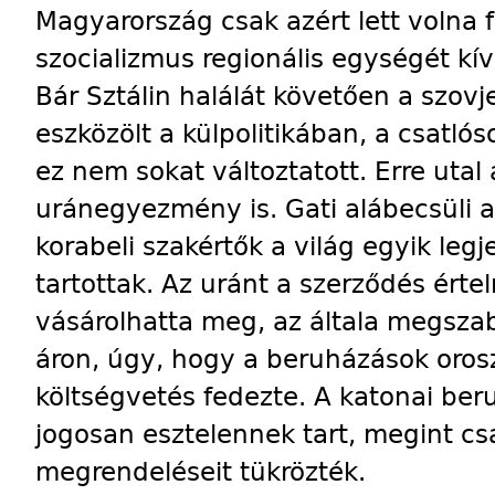
Magyarország csak azért lett volna 
szocializmus regionális egységét kív
Bár Sztálin halálát követően a szovj
eszközölt a külpolitikában, a csatló
ez nem sokat változtatott. Erre uta
uránegyezmény is. Gati alábecsüli 
korabeli szakértők a világ egyik leg
tartottak. Az uránt a szerződés ért
vásárolhatta meg, az általa megszab
áron, úgy, hogy a beruházások oros
költségvetés fedezte. A katonai ber
jogosan esztelennek tart, megint cs
megrendeléseit tükrözték.