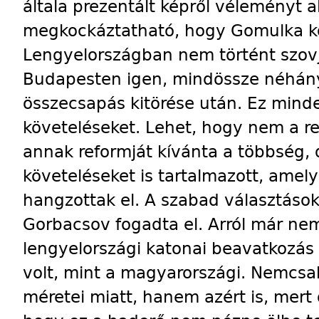
általa prezentált képről véleményt 
megkockáztatható, hogy Gomulka k
Lengyelországban nem történt szovj
Budapesten igen, mindössze néhány
összecsapás kitörése után. Ez minde
követeléseket. Lehet, hogy nem a r
annak reformját kívánta a többség, 
követeléseket is tartalmazott, ame
hangzottak el. A szabad választáso
Gorbacsov fogadta el. Arról már ne
lengyelországi katonai beavatkozás
volt, mint a magyarországi. Nemcsa
méretei miatt, hanem azért is, mert o