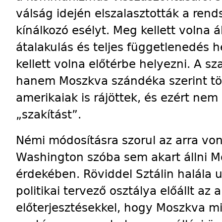
válság idején elszalasztották a ren
kínálkozó esélyt. Meg kellett volna á
átalakulás és teljes függetlenedés h
kellett volna előtérbe helyezni. A 
hanem Moszkva szándéka szerint tör
amerikaiak is rájöttek, és ezért nem 
„szakítást”.
Némi módosításra szorul az arra von
Washington szóba sem akart állni M
érdekében. Röviddel Sztálin halála 
politikai tervező osztálya előállt az
előterjesztésekkel, hogy Moszkva mil