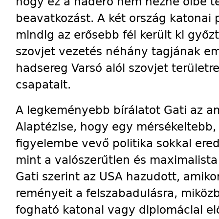
hogy ez a haderő nem nézne ölbe tet
beavatkozást. A két ország katonai
mindig az erősebb fél került ki győz
szovjet vezetés néhány tagjának em
hadsereg Varsó alól szovjet területr
csapatait.
A legkeményebb bírálatot Gati az ame
Alaptézise, hogy egy mérsékeltebb, 
figyelembe vevő politika sokkal er
mint a valószerűtlen és maximalista 
Gati szerint az USA hazudott, amiko
reményeit a felszabadulásra, miköz
fogható katonai vagy diplomáciai el