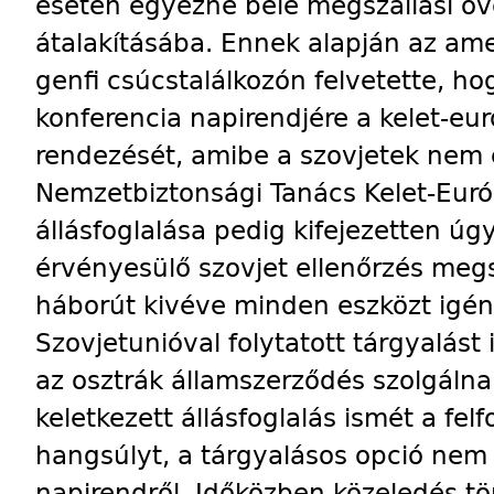
esetén egyezne bele megszállási öv
átalakításába. Ennek alapján az ame
genfi csúcstalálkozón felvetette, ho
konferencia napirendjére a kelet-eu
rendezését, amibe a szovjetek nem 
Nemzetbiztonsági Tanács Kelet-Euró
állásfoglalása pedig kifejezetten úgy
érvényesülő szovjet ellenőrzés me
háborút kivéve minden eszközt igén
Szovjetunióval folytatott tárgyalást
az osztrák államszerződés szolgáln
keletkezett állásfoglalás ismét a fel
hangsúlyt, a tárgyalásos opció nem k
napirendről. Időközben közeledés t