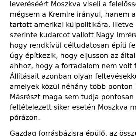
leveréséért Moszkva viseli a felelőss
mégsem a Kremlre irányul, hanem a
tartott amerikai külpolitikára, illetv
szerinte kudarcot vallott Nagy Imré
hogy rendkívül céltudatosan építi f
úgy építkezik, hogy eljusson az álta
ahhoz, hogy a forradalom nem volt fe
Állításait azonban olyan feltevésekk
amelyek közül néhány több ponton 
Másrészt maga sem tudja pontosan 
feltételezett siker esetén Moszkva 
pórázon.
Gazdag forrásbázisra épülő, az össz