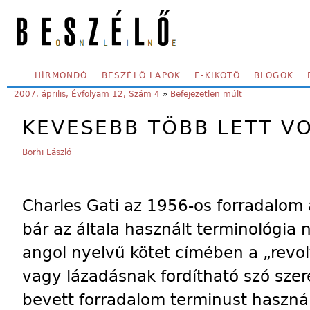
Skip to main content
SECONDARY MENU
HÍRMONDÓ
BESZÉLŐ LAPOK
E-KIKÖTŐ
BLOGOK
YOU ARE HERE:
2007. április, Évfolyam 12, Szám 4
»
Befejezetlen múlt
KEVESEBB TÖBB LETT V
Borhi László
Charles Gati az 1956-os forradalom á
bár az általa használt terminológia 
angol nyelvű kötet címében a „revol
vagy lázadásnak fordítható szó szere
bevett forradalom terminust használ