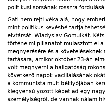
politikusi sorsának rosszra fordulás
Gati nem rejti véka alá, hogy ember
mint politikus kevésbé tartja tehets
elvtársát, Wladyslav Gomulkát. Két
történelmi pillanatot mulasztott el 
megnyerésére és a követeléseknek
tartására, amikor október 23-án el
volt megnyerni a hallgatóság rokon
következő napok vacillálásának okát
a kommunista múlt béklyójában kere
kiegyensúlyozott képet ad egy nag
személyiségről, de vannak nálam hi