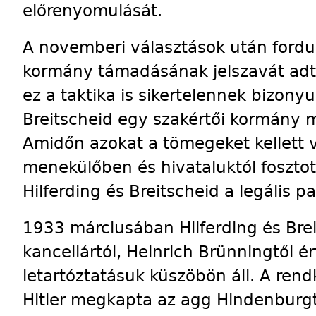
előrenyomulását.
A novemberi választások után fordult
kormány támadásának jelszavát adta
ez a taktika is sikertelennek bizonyu
Breitscheid egy szakértői kormány m
Amidőn azokat a tömegeket kellett 
menekülőben és hivataluktól fosztott
Hilferding és Breitscheid a legális p
1933 márciusában Hilferding és Brei
kancellártól, Heinrich Brünningtől ér
letartóztatásuk küszöbön áll. A rend
Hitler megkapta az agg Hindenburgt