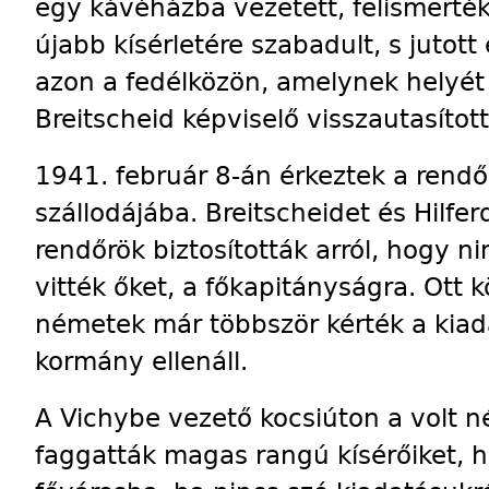
egy ká­vé­házba vezetett, felismerték
újabb kísérletére szabadult, s jutott
azon a fedélközön, amely­nek helyé
Breitscheid képviselő visszautasított
1941. február 8-án érkeztek a rendő
szállodájába. Breitscheidet és Hilfe
rendőrök biztosították arról, hogy n
vitték őket, a főkapitányságra. Ott 
németek már többször kérték a kiada
kormány ellenáll.
A Vichybe vezető kocsiúton a volt n
faggatták magas rangú kísérőiket, ho