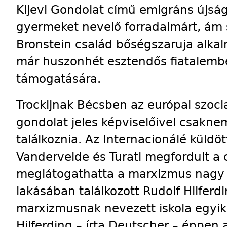
Kijevi Gondolat című emigráns újság
gyermeket nevelő forradalmárt, ám s
Bronstein család bőségszaruja alka
már huszonhét esztendős fiatalembe
támogatására.
Trockijnak Bécsben az európai szoci
gondolat jeles képviselőivel csaknem 
találkoznia. Az Internacionálé küldöt
Vandervelde és Turati megfordult a 
meglátogathatta a marxizmus nagy ör
lakásában találkozott Rudolf Hilferdi
marxizmusnak nevezett iskola egyik 
Hilferding – írta Deutscher – éppen 