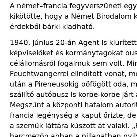
A német–francia fegyverszüneti eg
kikötötte, hogy a Német Biro­dalom k
érdekből bárki kiadható.
1940. június 20-án Agent is kiürített
képviselőket és kormánytagokat busz
célállomásról fogalmuk sem volt. Min
Feuchtwangerrel elindított vonat, m
után a Pireneusokig pöfögött oda, ma
szállító autóbusz is körbe-körbe járt
Megszűnt a központi hatalom autori
francia le­génység a kaput őrizte, d
a szemük láttára kúszott át valaki. „
harcmezőn abban a pillanatban nyilvá