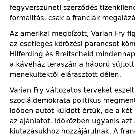
fegyverszüneti szerződés tizenkile
formalitás, csak a franciák megaláz
Az amerikai megbízott, Varian Fry fi
az esetleges körözési parancsot kön
Hilferding és Breitscheid mindennap
a kávéház teraszán a háború sújtott
menekültektől elárasztott délen.
Varian Fry változatos terveket eszelt
szociáldemokrata politikus megment
időben autót küldött értük, de a két
az ajánlatot. Időközben ugyanis azt 
kiutazásukhoz hozzájárulnak. A fran