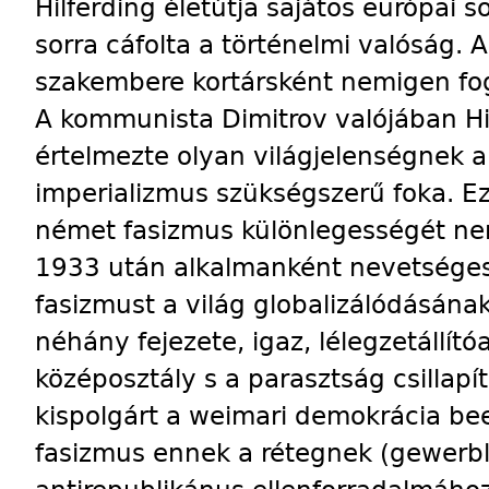
Hilferding életútja sajátos európai s
sorra cáfolta a történelmi valóság. 
szakembere kortársként nemigen fog
A kommunista Dimitrov valójában Hi
értelmezte olyan világjelenségnek a
imperializmus szükségszerű foka. 
német fasizmus különlegességét nem
1933 után alkalmanként nevetséges
fasizmust a világ globalizálódásának
néhány fejezete, igaz, lélegzetállítóan
középosztály s a parasztság csillap
kispolgárt a weimari demokrácia be
fasizmus ennek a rétegnek (gewerbl