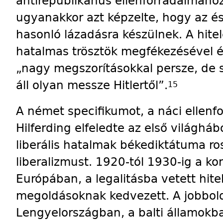
antirepublikánus ellenforradalmához 
ugyanakkor azt képzelte, hogy az é
hasonló lázadásra készülnek. A hitel
hatalmas trösztök megfékezésével 
„nagy megszorításokkal persze, de 
áll olyan messze Hitlertől”.
15
A német specifikumot, a náci ellen
Hilferding elfeledte az első világhá
liberális hatalmak békediktátuma ro
liberalizmust. 1920-tól 1930-ig a kon
Euró­pában, a le­ga­litásba vetett hi
megoldásoknak kedvezett. A jobboldal
Lengyelországban, a balti államokban