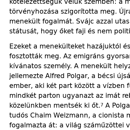
kötelezettségük velük szemben: a 
törvényhozása szigorította meg. Újr
menekült fogalmát. Svájc azzal utasí
státusát, hogy őket faji és nem polit
Ezeket a menekülteket hazájuktól és
fosztották meg. Az emigráns gyorsa
kívánatos személy. A menekült helyz
jellemezte Alfred Polgar, a bécsi új
ember, aki két part között a vízben 
mindkét parton ugyanazt az imát reb
közelünkben mentsék ki őt.
A Polga
7
tudós Chaim Weizmann, a cionista 
fogalmazta át: a világ száműzöttei 