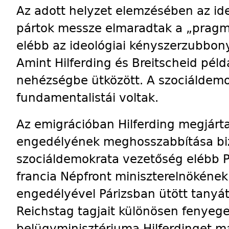
Az adott helyzet elemzésében az id
pártok messze elmaradtak a „pragma
elébb az ideológiai kényszerzubbonyt
Amint Hilferding és Breitscheid péld
nehézségbe ütközött. A szociáldem
fundamentalistái voltak.
Az emigrációban Hilferding megjárta
engedélyének meghosszabbítása biz
szociáldemokrata vezetőség elébb P
francia Népfront miniszterelnökéne
engedélyével Párizsban ütött tanyá
Reichstag tagjait különösen fenyeget
belügyminisztériuma Hilferdinget 