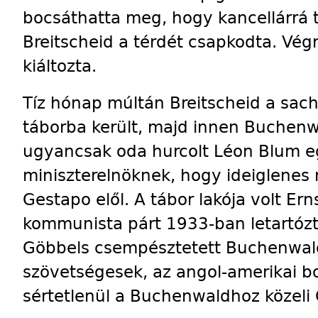
bocsáthatta meg, hogy kancel­lárrá 
Breitscheid a térdét csapkodta. Végre
kiáltozta.
Tíz hónap múltán Breitscheid a sac
táborba került, majd innen Buchen­
ugyancsak oda hurcolt Léon Blum eg
miniszterelnöknek, hogy ideiglenes 
Gestapo elől. A tá­bor lakója volt E
kommunista párt 1933-ban letartóztat
Göbbels csempésztetett Buchenwald
szövetségesek, az angol-amerikai
sértetlenül a Buchenwaldhoz közeli