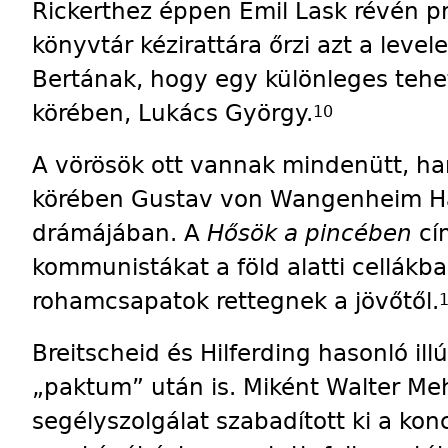
Rickerthez éppen Emil Lask révén pró
könyvtár kézirattára őrzi azt a level
Bertának, hogy egy különleges tehe
körében, Lukács György.
10
A vörösök ott vannak mindenütt, ha
körében Gustav von Wangenheim Ha
drámájában. A
Hősök a pincében
cí
kommunistákat a föld alatti cellákba
roham­csapatok rettegnek a jövőtől.
Breitscheid és Hilferding hasonló ill
„paktum” után is. Miként Walter Meh
segélyszolgálat szabadított ki a konc