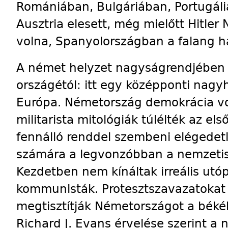
Romániában, Bulgáriában, Por­tu­gá­l
Ausztria elesett, még mielőtt Hitle
volna, Spanyolországban a falang 
A német helyzet nagyságrendjében i
országétól: itt egy középponti nagy
Európa. Német­ország demokrácia vo
militarista mitológiák túlélték az el
fennálló renddel szembeni elégedet
számára a legvonzóbban a nemzetis
Kezdetben nem kínáltak irreális utóp
kommunisták. Protesztszavazatokat 
megtisztítják Németországot a béké
Richard J. Evans érvelése szerint a n