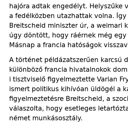
hajóra adtak engedélyt. Helyszűke 
a fedélközben utazhattak volna. Így 
Breitscheid miniszter úr, a weimari 
úgy döntött, hogy ráérnek még egy
Másnap a francia hatóságok visszav
A történet példázatszerűen karcsú dr
különböző francia hivatalnokok domb
i tisztviselő fi­gyel­­meztette Varian 
ismert politikus kihívóan üldögél a 
figyelmeztetésre Breitscheid, a szo
válaszolta, hogy esetleges letartóz­t
német munkás­osztály.