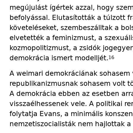
megújulást ígértek azzal, hogy szem
befolyással. El­uta­sították a túlzott 
követeléseket, szembeszálltak a bol
elvetették a feminizmust, a szexuál
kozmopolitizmust, a zsidók jogegyen
demokrácia ismert modelljét.
16
A weimari demokráciának sohasem vol
republikanizmusnak sohasem volt t
A demokrácia ebben az esetben arra 
visszaélhessenek vele. A politikai 
folytatja Evans, a minimális konszen
nemzetiszocialisták nem hajlottak 