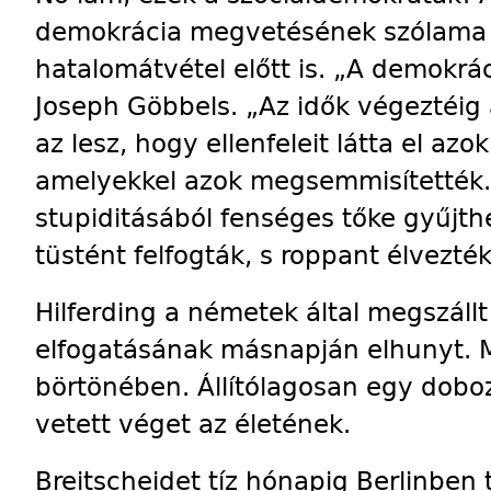
demokrácia megvetésének szólama v
hatalomátvétel előtt is. „A demokrá
Joseph Göbbels. „Az idők végeztéig 
az lesz, hogy ellenfeleit látta el azo
amelyekkel azok megsemmisítették. 
stupiditásából fenséges tőke gyűjthe
tüstént felfogták, s roppant élvezték
Hilferding a németek által megszáll
elfogatásának másnapján elhunyt. 
börtönében. Állítólagosan egy doboz 
vetett véget az életének.
Breitscheidet tíz hónapig Berlinben 