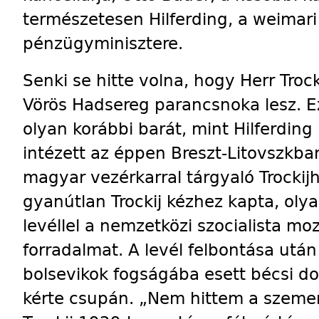
természetesen Hilferding, a weimar
pénzügyminisztere.
Senki se hitte volna, hogy Herr Troc
Vörös Hadsereg parancsnoka lesz. E
olyan korábbi barát, mint Hilferding
intézett az éppen Breszt-Litovszkba
magyar vezérkarral tárgyaló Trockijh
gyanútlan Trockij kézhez kapta, olya
levéllel a nemzetközi szocialista mo
forradalmat. A levél felbontása után 
bolsevikok fogságába esett bécsi d
kérte csupán. „Nem hittem a szeme