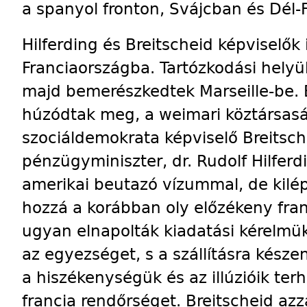
a spanyol fronton, Svájcban és Dél-
Hilferding és Breitscheid képviselők i
Franciaországba. Tartózkodási helyük
majd bemerészkedtek Marseille-be.
húzódtak meg, a weimari köztársasá
szociáldemokrata képviselő Breitsche
pénzügyminiszter, dr. Rudolf Hilfer
amerikai beutazó vízummal, de kilé
hozzá a korábban oly előzékeny fra
ugyan elnapolták kiadatási kérelmük
az egyezséget, s a szállításra késze
a hiszékenységük és az illúzióik terh
francia rendőrséget. Breitscheid azz