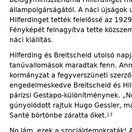
állampolgárságától. A náci újságok 
Hilferdinget tették felelőssé az 192
Fényképét felnagyítva tette közszeml
náci kiállítás.
Hilferding és Breitscheid utolsó nap
tanúvallomások maradtak fenn. Anny
kormányzat a fegyverszüneti szerz
engedelmeskedve Breitscheid és Hilf
párizsi Gestapo-különítménynek. „N
gúnyolódott rajtuk Hugo Gessler, m
Santé börtönbe záratta őket.
17
No lám, ezek a szociáldemokraták! 