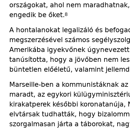
országokat, ahol nem maradhatnak,
engedik be őket.
8
A hontalanokat legalizáló és befoga
megszerzésével számos segélyszolgá
Amerikába igyekvőnek úgynevezett „a
tanúsította, hogy a jövőben nem les
büntetlen elő­életű, valamint jellemd
Marseille-ben a kommunistáknak az 
maradt, az egykori külügyminisztériu
kirakatperek későbbi koronatanúja, N
elvtársak tudhatták, hogy bizalomma
szorgalmasan járta a táborokat, nagy