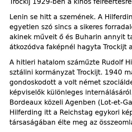
Trockij 1929-ben a kínos félreértésre
Lenin se hitt a szemének. A Hilferdi
egyetlen szó sincs a sikeres forrada
akinek műveit ő és Buharin annyit 
átkozódva faképnél hagyta Trockijt a 
A hitleri hatalom száműzte Rudolf H
sztálini kormányzat Trockijt. 1940 m
gondoskodott a volt német szociál
képviselők különleges internálásáró
Bordeaux közeli Agenben (Lot-et-Gar
Hilferding itt a Reichstag egykori ké
társaságában élte meg az összeoml