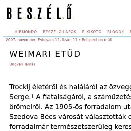
Skip to main content
SECONDARY MENU
HÍRMONDÓ
BESZÉLŐ LAPOK
E-KIKÖTŐ
BLOGOK
YOU ARE HERE:
2007. november, Évfolyam 12, Szám 11
»
Befejezetlen múlt
WEIMARI ETŰD
Ungvári Tamás
Trockij életéről és haláláról az özve
Serge.
A fiatalságáról, a száműzeté
1
örömeiről. Az 1905-ös forradalom ut
Szedova Bécs városát választották e
forradalmár természetszerűleg kere