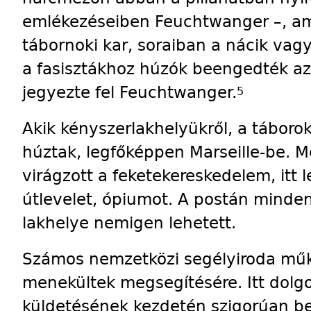
emlékezéseiben Feuchtwanger –, am
tábornoki kar, soraiban a nácik vag
a fasisztákhoz húzók beengedték az
jegyezte fel Feuchtwanger.
5
Akik kényszerlakhelyükről, a táborok
húztak, legfőképpen Marseille-be. M
virágzott a feketekereskedelem, itt l
útlevelet, ópiumot. A postán mindenk
lakhelye nemigen lehetett.
Számos nemzetközi segélyiroda műk
menekültek megsegítésére. Itt dolgo
küldetésének kezdetén szigorúan be