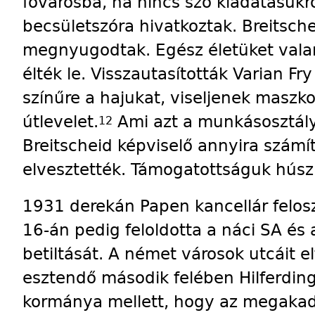
fővárosba, ha nincs szó ki­adatásukró
becsületszóra hivatkoztak. Breitsche
megnyugodtak. Egész életüket vala
élték le. Visszautasították Varian Fr
színűre a hajukat, viseljenek maszk
útlevelet.
Ami azt a munkásosztályt 
12
Breitscheid képviselő annyira számí
elvesztették. Támogatottságuk húsz
1931 derekán Papen kancellár felosz
16-án pedig feloldotta a náci SA és 
betiltását. A német városok utcáit el
esztendő második felében Hilferding
kormánya mellett, hogy az megakadá