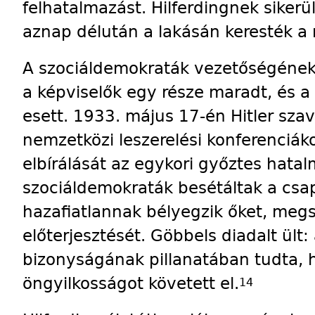
felhatalmazást. Hilfer­dingnek siker
aznap délután a lakásán keresték a
A szociáldemokraták vezetőségének 
a képviselők egy része maradt, és a
esett. 1933. május 17-én Hitler sza
nemzetközi leszerelési konferenciá
elbírálását az egykori győztes hat
szociáldemokraták besétáltak a csap
hazafiatlannak bélyegzik őket, megs
előterjesztését. Göbbels diadalt ült
bizonyságának pillanatában tudta, 
öngyilkosságot követett el.
14