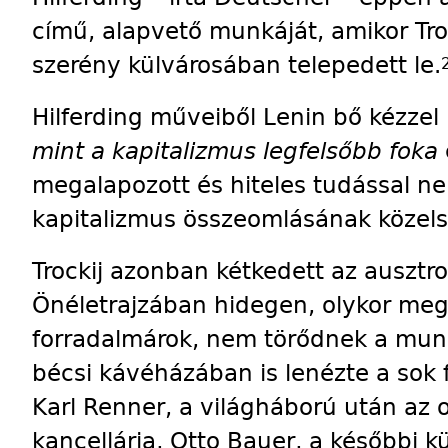
című, alapvető munkáját, amikor Tro
szerény külvárosában telepedett le.
Hilferding műveiből Lenin bő kézzel
mint a kapitalizmus legfelsőbb foka
megalapozott és hiteles tudással ne
kapitalizmus összeomlásának közelsé
Trockij azonban kétkedett az ausztr
Önéletrajzában hidegen, olykor meg
forradalmárok, nem törődnek a munk
bécsi kávéházában is lenézte a sok fr
Karl Renner, a világháború után az 
kancellárja, Otto Bauer, a későbbi k