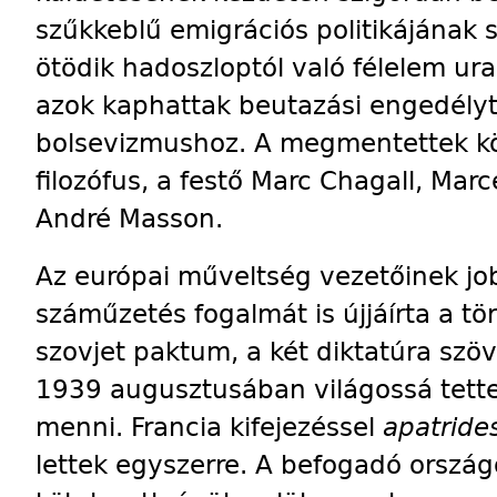
szűkkeblű emigrációs politikájának 
ötödik hadoszloptól való félelem ura
azok kaphattak beutazási engedélyt
bolsevizmushoz. A megmentettek kö
filozófus, a festő Marc Chagall, Ma
André Masson.
Az európai műveltség vezetőinek job
száműzetés fogalmát is újjáírta a tö
szovjet paktum, a két diktatúra sz
1939 augusztusában világossá tett
menni. Francia kifejezéssel
apatride
lettek egyszerre. A befogadó ország