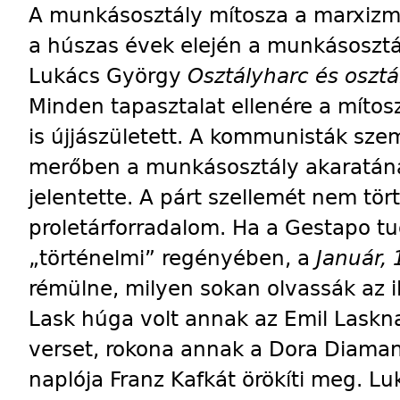
A munkásosztály mítosza a marxizmus 
a húszas évek elején a munkásosztál
Lukács György
Osztályharc és osztá
Minden tapasztalat ellenére a mítosz
is újjászületett. A kommunisták sz
merőben a munkásosztály akaratán
jelentette. A párt szellemét nem tö
proletárforradalom. Ha a Gestapo tu
„történelmi” regényében, a
Január, 
rémülne, milyen sokan olvassák az ill
Lask húga volt annak az Emil Lasknak
verset, rokona annak a Dora Diamant
naplója Franz Kafkát örökíti meg. L