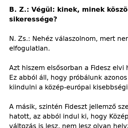
B. Z.: Végül: kinek, minek kösz
sikeressége?
N. Zs.: Nehéz válaszolnom, mert ne
elfogulatlan.
Azt hiszem elsősorban a Fidesz elvi 
Ez abból áll, hogy próbálunk azono
kiindulni a közép-európai kisebbség
A másik, szintén Fideszt jellemző sz
hatott, az abból indul ki, hogy Köz
változás is lesz, nem lesz olyan hely