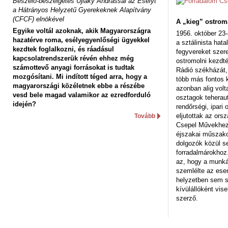
Beszélő-beszélgetés Ujlaky Andrással az Esélyt
a Hátrányos Helyzetű Gyerekeknek Alapítvány
(CFCF) elnökével
A „kieg” ostrom
Egyike voltál azoknak, akik Magyarországra
1956. október 23-
hazatérve roma, esélyegyenlőségi ügyekkel
a sztálinista hat
kezdtek foglalkozni, és ráadásul
fegyvereket szere
kapcsolatrendszerük révén ehhez még
ostromolni kezdt
számottevő anyagi forrásokat is tudtak
Rádió székházát,
mozgósítani. Mi indított téged arra, hogy a
több más fontos 
magyarországi közéletnek ebbe a részébe
azonban alig volt
vesd bele magad valamikor az ezredforduló
osztagok teheraut
idején?
rendőrségi, ipar
eljutottak az ors
Tovább
Csepel Művekhez 
éjszakai műszakot
dolgozók közül s
forradalmárokhoz.
az, hogy a munk
szemlélte az es
helyzetben sem s
kívülállóként vise
szerző.