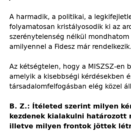
A harmadik, a politikai, a legkifejl
folyamatosan kristályosodik ki az ar
szerénytelenség nélkül mondhatom 
amilyennel a Fidesz már rendelkezik
Az kétségtelen, hogy a MISZSZ-en be
amelyik a kisebbségi kérdésekben és 
társadalomfelfogásban elég közel ál
B. Z.: Ítéleted szerint milyen k
kezdenek kialakulni határozott 
illetve milyen frontok jöttek lét