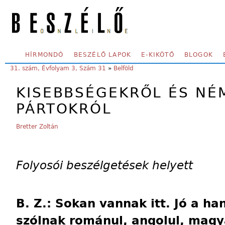
Skip to main content
SECONDARY MENU
HÍRMONDÓ
BESZÉLŐ LAPOK
E-KIKÖTŐ
BLOGOK
YOU ARE HERE:
31. szám, Évfolyam 3, Szám 31
»
Belföld
KISEBBSÉGEKRŐL ÉS NÉM
PÁRTOKRÓL
Bretter Zoltán
Folyosói beszélgetések helyett
B. Z.: Sokan vannak itt. Jó a ha
szólnak románul, angolul, magy