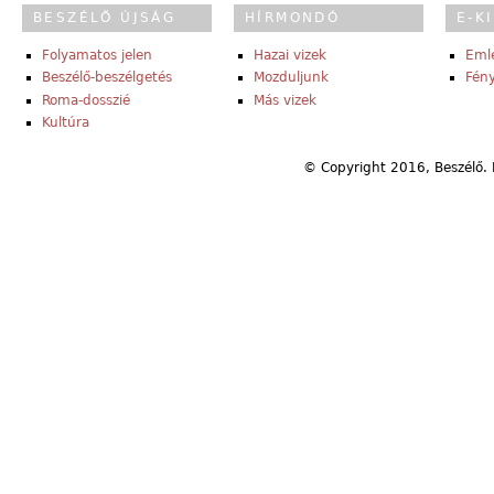
BESZÉLŐ ÚJSÁG
HÍRMONDÓ
E-K
Folyamatos jelen
Hazai vizek
Eml
Beszélő-beszélgetés
Mozduljunk
Fény
Roma-dosszié
Más vizek
Kultúra
© Copyright 2016, Beszélő. 