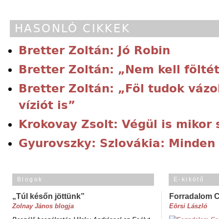
HASONLÓ CIKKEK
Bretter Zoltán: Jó Robin
Bretter Zoltán: „Nem kell fölté
Bretter Zoltán: „Föl tudok vázo
víziót is”
Krokovay Zsolt: Végül is mikor 
Gyurovszky: Szlovákia: Minden 
Blogok
E-kikötő
„Túl későn jöttünk”
Forradalom 
Zolnay János blogja
Eörsi László