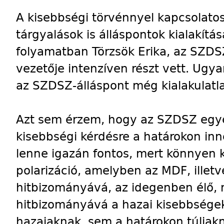
A kisebbségi törvénnyel kapcsolato
tárgyalások is álláspontok kialakítá
folyamatban Törzsök Erika, az SZDS
vezetője intenzíven részt vett. Ugy
az SZDSZ-álláspont még kialakulatl
Azt sem érzem, hogy az SZDSZ egye
kisebbségi kérdésre a határokon inne
lenne igazán fontos, mert könnyen k
polarizáció, amelyben az MDF, illet
hitbizományává, az idegenben élő,
hitbizományává a hazai kisebbségek
hazaiaknak, sem a határokon túlia