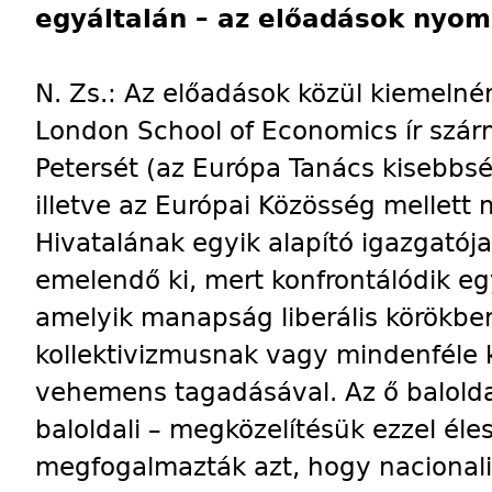
egyáltalán – az előadások nyo
N. Zs.: Az előadások közül kiemeln
London School of Economics ír szár
Petersét (az Európa Tanács kisebbsé
illetve az Európai Közösség mellett
Hivatalának egyik alapító igazgatója
emelendő ki, mert konfrontálódik eg
amelyik manapság liberális körökben
kollektivizmusnak vagy mindenféle 
vehemens tagadásával. Az ő baloldal
baloldali – megközelítésük ezzel él
megfogalmazták azt, hogy nacionali