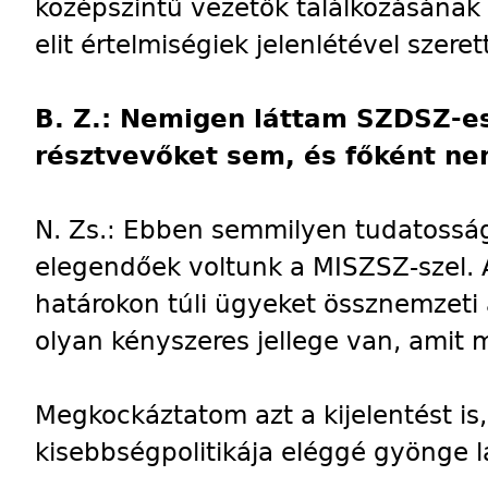
középszintű vezetők találkozásának 
elit értelmiségiek jelenlétével szere
B. Z.: Nemigen láttam SZDSZ-es
résztvevőket sem, és főként ne
N. Zs.: Ebben semmilyen tudatossá
elegendőek voltunk a MISZSZ-szel. Am
határokon túli ügyeket össznemzeti 
olyan kényszeres jellege van, amit m
Megkockáztatom azt a kijelentést i
kisebbségpolitikája eléggé gyönge l