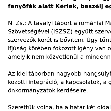
fenyőfák alatt Kérlek, beszélj e
N. Zs.: A tavalyi tábort a romániai 
Szövetségével (ISZSZ) együtt szerv
szervezők körét is bővíteni. Úgy tűn
ifjúság körében fokozott igény van 
amelyik nem közvetlenül a mindenna
Az idei táborban nagyobb hangsúly
közötti integráció, a kapcsolatok, a
önkormányzatok kérdéseire.
Szerettük volna, ha a határ két olda