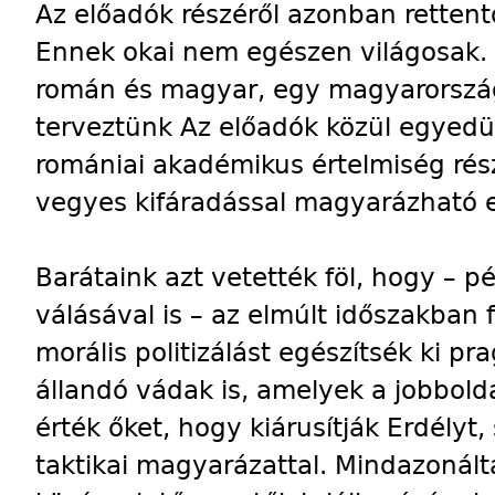
Az előadók részéről azonban retten
Ennek okai nem egészen világosak.
román és magyar, egy magyarország
terveztünk Az előadók közül egyedü
romániai akadémikus értelmiség rés
vegyes kifáradással magyarázható e
Barátaink azt vetették föl, hogy – pé
válásával is – az elmúlt időszakban
morális politizálást egészítsék ki p
állandó vádak is, amelyek a jobbolda
érték őket, hogy kiárusítják Erdélyt,
taktikai magyarázattal. Mindazonált