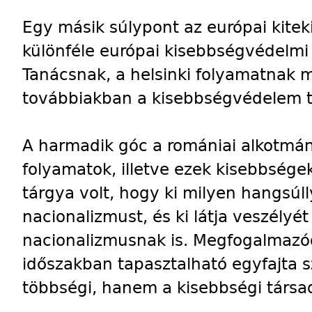
Egy másik súlypont az európai kiteki
különféle európai kisebbségvédelm
Tanácsnak, a helsinki folyamatnak m
továbbiakban a kisebbségvédelem t
A harmadik góc a romániai alkotmány
folyamatok, illetve ezek kisebbségekr
tárgya volt, hogy ki milyen hangsúll
nacionalizmust, és ki látja veszélyé
nacionalizmusnak is. Megfogalmazód
időszakban tapasztalható egyfajta 
többségi, hanem a kisebbségi társad