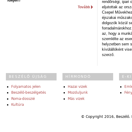
idején?
rendőrségi, ipar
eljutottak az ors
Tovább
Csepel Művekhez 
éjszakai műszakot
dolgozók közül s
forradalmárokhoz.
az, hogy a munk
szemlélte az es
helyzetben sem s
kívülállóként vise
szerző.
BESZÉLŐ ÚJSÁG
HÍRMONDÓ
E-K
Folyamatos jelen
Hazai vizek
Eml
Beszélő-beszélgetés
Mozduljunk
Fény
Roma-dosszié
Más vizek
Kultúra
© Copyright 2016, Beszélő. 