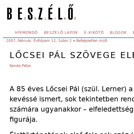
Skip to main content
SECONDARY MENU
HÍRMONDÓ
BESZÉLŐ LAPOK
E-KIKÖTŐ
BLOGOK
YOU ARE HERE:
2007. február, Évfolyam 12, Szám 2
»
Befejezetlen múlt
LŐCSEI PÁL SZÖVEGE EL
Kende Péter
A 85 éves Lőcsei Pál (szül. Lerner) 
kevéssé ismert, sok tekintetben rend
számára ugyanakkor – elfeledettség
figurája.