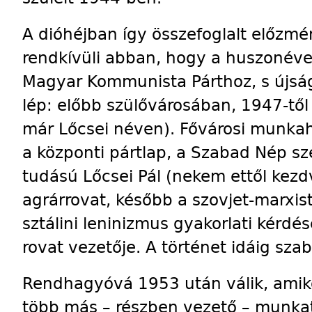
A dióhéjban így összefoglalt előzm
rendkívüli abban, hogy a huszonéves
Magyar Kommunista Párthoz, s újságí
lép: előbb szülővárosában, 1947-től
már Lőcsei néven). Fővárosi munkah
a központi pártlap, a Szabad Nép sz
tudású Lőcsei Pál (nekem ettől kezd
agrárrovat, később a szovjet-marxis
sztálini leninizmus gyakorlati kérdés
rovat vezetője. A történet idáig szab
Rendhagyóvá 1953 után válik, amiko
több más – részben vezető – munkat