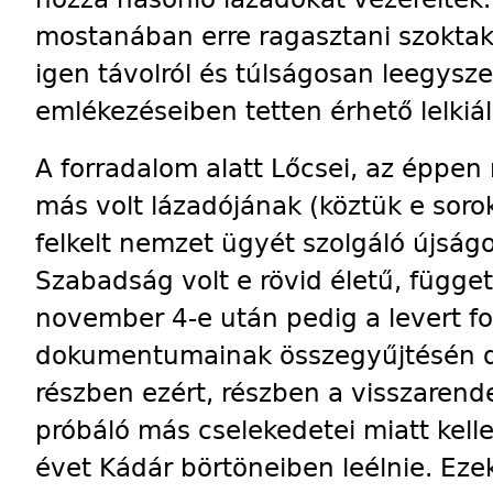
mostanában erre ragasztani szoktak
igen távolról és túlságosan leegysz
emlékezéseiben tetten érhető lelkiál
A forradalom alatt Lőcsei, az éppe
más volt lázadójának (köztük e soro
felkelt nemzet ügyét szolgáló újságo
Szabadság volt e rövid életű, függet
november 4-e után pedig a levert fo
dokumentumainak összegyűjtésén dol
részben ezért, részben a visszaren
próbáló más cselekedetei miatt kelle
évet Kádár börtöneiben leélnie. Eze