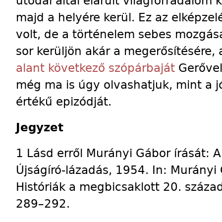
utódai által elárult világforradalom 
majd a helyére kerül. Ez az elképzel
volt, de a történelem sebes mozgás
sor kerüljön akár a megerősítésére, a
alant következő szópárbaját
Gerővel,
még ma is úgy olvashatjuk, mint a j
értékű epizódját.
Jegyzet
1 Lásd erről Murányi Gábor írását: 
Újságíró-lázadás, 1954. In: Murányi
Históriák a megbicsaklott 20. száza
289–292.