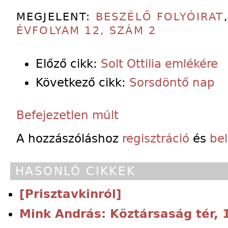
MEGJELENT:
BESZÉLŐ FOLYÓIRAT
ÉVFOLYAM 12, SZÁM 2
Előző cikk:
Solt Ottilia emlékére
Következő cikk:
Sorsdöntő nap
Befejezetlen múlt
A hozzászóláshoz
regisztráció
és
be
HASONLÓ CIKKEK
[Prisztavkinról]
Mink András: Köztársaság tér,