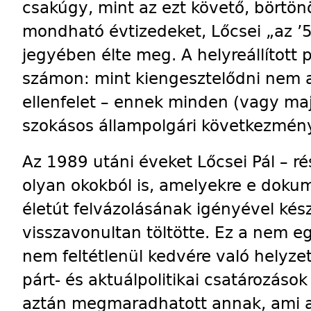
csakúgy, mint az ezt követő, börtö
mondható évtizedeket, Lőcsei „az ’5
jegyében élte meg. A helyreállított p
számon: mint kiengesztelődni nem 
ellenfelet – ennek minden (vagy m
szokásos állampolgári következmény
Az 1989 utáni éveket Lőcsei Pál – r
olyan okokból is, amelyekre e dok
életút felvázolásának igényével kész
visszavonultan töltötte. Ez a nem e
nem feltétlenül kedvére való helyzet
párt- és aktuálpolitikai csatározások
aztán megmaradhatott annak, ami a