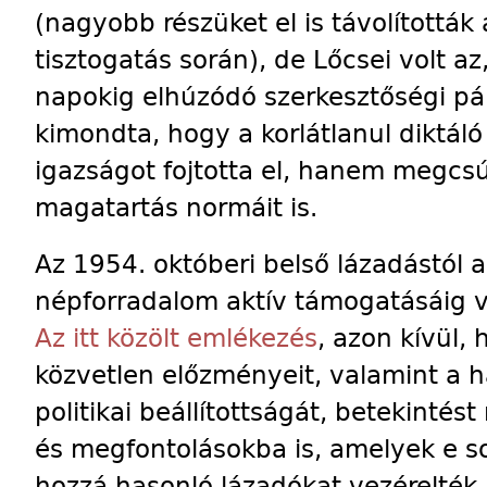
(nagyobb részüket el is távolították
tisztogatás során), de Lőcsei volt az,
napokig elhúzódó szerkesztőségi pá
kimondta, hogy a korlátlanul diktá
igazságot fojtotta el, hanem megcsú
magatartás normáit is.
Az 1954. októberi belső lázadástól 
népforradalom aktív támogatásáig 
Az itt közölt emlékezés
, azon kívül,
közvetlen előzményeit, valamint a h
politikai beállítottságát, betekinté
és megfontolásokba is, amelyek e s
hozzá hasonló lázadókat vezérelték.