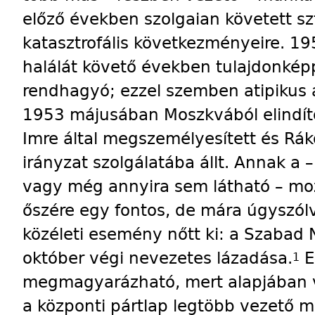
előző években szolgaian követett sztá
katasztrofális következményeire. 19
halálát követő években tulajdonkép
rendhagyó; ezzel szemben atipikus a
1953 májusában Moszkvából elindít
Imre által megszemélyesített és Ráko
irányzat szolgálatába állt. Annak a –
vagy még annyira sem látható – m
őszére egy fontos, de mára úgyszólv
közéleti esemény nőtt ki: a Szabad
október végi nevezetes lázadása.
E
1
megmagyarázható, mert alapjában v
a központi pártlap legtöbb vezető m