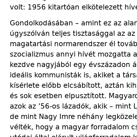
volt: 1956 kitartóan elkötelezett hí
Gondolkodásában – amint ez az alant
úgyszólván teljes tisztasággal az a
magatartási normarendszer él továb
szocializmus annyi hívét mozgatta a
kezdve nagyjából egy évszázadon át
ideális kommunisták is, akiket a tár
kísérlete előbb elcsábított, aztán kih
és sok esetben elpusztított. Magyar
azok az ’56-os lázadók, akik – mint 
de mint Nagy Imre néhány legközele
vélték, hogy a magyar forradalom cs