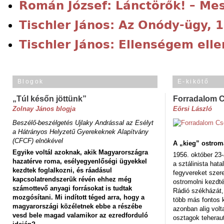
Román József: Lánctörők! – Me
Tischler János: Az Onódy-ügy, 
Tischler János: Ellenségem el
Blogok
E-kikötő
„Túl későn jöttünk”
Forradalom 
Zolnay János blogja
Eörsi László
Beszélő-beszélgetés Ujlaky Andrással az Esélyt
a Hátrányos Helyzetű Gyerekeknek Alapítvány
(CFCF) elnökével
A „kieg” ostrom
Egyike voltál azoknak, akik Magyarországra
1956. október 23-
hazatérve roma, esélyegyenlőségi ügyekkel
a sztálinista hat
kezdtek foglalkozni, és ráadásul
fegyvereket szere
kapcsolatrendszerük révén ehhez még
ostromolni kezdt
számottevő anyagi forrásokat is tudtak
Rádió székházát,
mozgósítani. Mi indított téged arra, hogy a
több más fontos 
magyarországi közéletnek ebbe a részébe
azonban alig volt
vesd bele magad valamikor az ezredforduló
osztagok teheraut