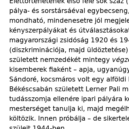
Élettörténetének első fele sok száz
pálya- és sorstársáéval egybecseng, 
mondható, mindenesetre jól megjele
kényszerpályákat és útválasztásokat
magyarországi zsidóság 1920 és 194
(diszkriminációja, majd üldöztetése
született nemzedékét mintegy
végz
kisemberek fiaként – apja, ugyanúgy,
Sándoré, kocsmáros volt egy alföldi
Békéscsabán született Lerner Pali 
tudásszomja ellenére ipari pályára k
mesterséget tanulja ki, majd megélh
költözik. Innen próbálja – de sikerte
szüleit 1944-ben.