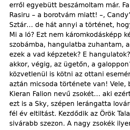
erről egyebütt beszámoltam már. F
Rasiru – a borotvám miatt! –, Candy’
Sztár… de hát annyi a történet, hog
Mi a ló? Ezt nem káromkodásképp 
szobámba, hangulatba zuhantam, azt
ezek a vad képzetek? E hangulatok
akkor, végig, az ügetőn, a galoppon
közvetlenül is kötni az ottani esemé
aztán micsoda története van! Vele, 
Kieran Falion nevű zsokét… aki ezért
ezt is a Sky, szépen lerángatta lováró
fél év eltiltást. Kezdődik az Örök Ta
sivárabb szezon. A nagy zsokék ily