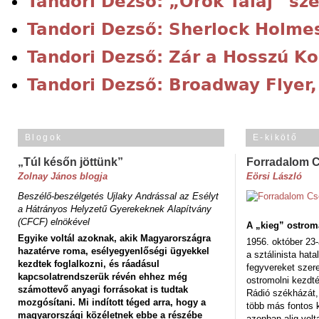
Tandori Dezső: „Örök Talaj” sze
Tandori Dezső: Sherlock Holme
Tandori Dezső: Zár a Hosszú K
Tandori Dezső: Broadway Flyer,
Blogok
E-kikötő
„Túl későn jöttünk”
Forradalom 
Zolnay János blogja
Eörsi László
Beszélő-beszélgetés Ujlaky Andrással az Esélyt
a Hátrányos Helyzetű Gyerekeknek Alapítvány
(CFCF) elnökével
A „kieg” ostrom
Egyike voltál azoknak, akik Magyarországra
1956. október 23-
hazatérve roma, esélyegyenlőségi ügyekkel
a sztálinista hat
kezdtek foglalkozni, és ráadásul
fegyvereket szere
kapcsolatrendszerük révén ehhez még
ostromolni kezdt
számottevő anyagi forrásokat is tudtak
Rádió székházát,
mozgósítani. Mi indított téged arra, hogy a
több más fontos 
magyarországi közéletnek ebbe a részébe
azonban alig volt