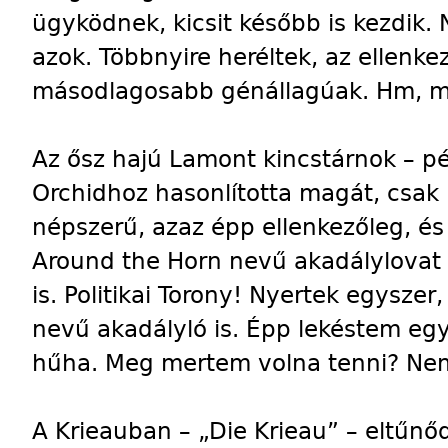
ügyködnek, kicsit később is kezdik.
azok. Többnyire heréltek, az ellenke
másodlagosabb génállagúak. Hm, m
Az ősz hajú Lamont kincstárnok – p
Orchidhoz hasonlította magát, csak
népszerű, azaz épp ellenkezőleg, és
Around the Horn nevű akadálylovat A
is. Politikai Torony! Nyertek egysze
nevű akadályló is. Épp lekéstem egy
hűha. Meg mertem volna tenni? Ne
A Krieauban – „Die Krieau” – eltű