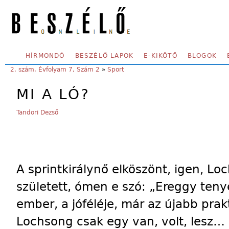
Skip to main content
SECONDARY MENU
HÍRMONDÓ
BESZÉLŐ LAPOK
E-KIKÖTŐ
BLOGOK
YOU ARE HERE:
2. szám, Évfolyam 7, Szám 2
»
Sport
MI A LÓ?
Tandori Dezső
A sprintkirálynő elköszönt, igen, Lo
született, ómen e szó: „Ereggy teny
ember, a jóféléje, már az újabb pra
Lochsong csak egy van, volt, lesz… 