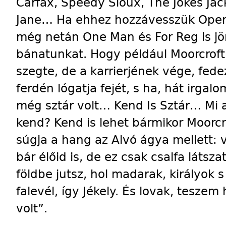
Carfax, Speedy Sioux, The Jokes Jack
Jane… Ha ehhez hozzávesszük Opera 
még netán One Man és For Reg is jön
bánatunkat. Hogy például Moorcrof
szegte, de a karrierjének vége, fed
ferdén lógatja fejét, s ha, hát irgal
még sztár volt… Kend Is Sztár… Mi a 
kend? Kend is lehet bármikor Moorcr
súgja a hang az Alvó ágya mellett: v
bár élőid is, de ez csak csalfa látsz
földbe jutsz, hol madarak, királyok 
falevél, így Jékely. És lovak, tesze
volt”.