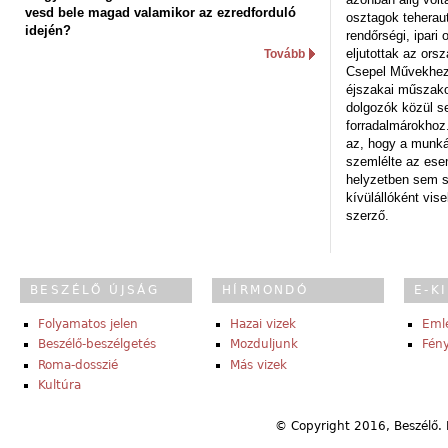
vesd bele magad valamikor az ezredforduló
osztagok teheraut
idején?
rendőrségi, ipar
eljutottak az ors
Tovább
Csepel Művekhez 
éjszakai műszakot
dolgozók közül s
forradalmárokhoz.
az, hogy a munk
szemlélte az es
helyzetben sem s
kívülállóként vise
szerző.
BESZÉLŐ ÚJSÁG
HÍRMONDÓ
E-K
Folyamatos jelen
Hazai vizek
Eml
Beszélő-beszélgetés
Mozduljunk
Fény
Roma-dosszié
Más vizek
Kultúra
© Copyright 2016, Beszélő. 