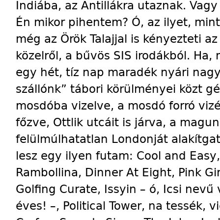
Indiába, az Antillákra utaznak. Vagy 
Én mikor pihentem? Ó, az ilyet, mint
még az Örök Talajjal is kényezteti az 
közelről, a bűvös SIS irodákból. Ha, m
egy hét, tíz nap maradék nyári nagyv
szállónk” tábori körülményei közt gé
mosdóba vizelve, a mosdó forró viz
főzve, Ottlik utcáit is járva, a mag
felülmúlhatatlan Londonját alakítg
lesz egy ilyen futam: Cool and Easy,
Rambollina, Dinner At Eight, Pink Gin
Golfing Curate, Issyin – ó, Icsi nevű
éves! –, Political Tower, na tessék, 