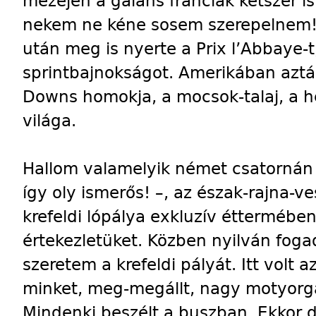
mezején a gáláns franciák kétszer is
nekem ne kéne sosem szerepelnem!
után meg is nyerte a Prix l’Abbaye-t
sprintbajnokságot. Amerikában aztán
Downs homokja, a mocsok-talaj, a 
világa.
Hallom valamelyik német csatornán a 
így oly ismerős! –, az észak-rajna-v
krefeldi lópálya exkluzív éttermébe
értekezletüket. Közben nyilván fogad
szeretem a krefeldi pályát. Itt volt a
minket, meg-megállt, nagy motyorgás
Mindenki beszélt a buszban. Ekkor d