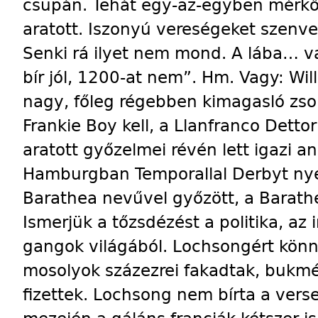
csupán. Tehát egy-az-egyben mérk
aratott. Iszonyú vereségeket szenved
Senki rá ilyet nem mond. A lába… 
bír jól, 1200-at nem”. Hm. Vagy: Will
nagy, főleg régebben kimagasló zso
Frankie Boy kell, a Llanfranco Dettor
aratott győzelmei révén lett igazi a
Hamburgban Temporallal Derbyt nye
Barathea nevűvel győzött, a Barath
Ismerjük a tőzsdézést a politika, az 
gangok világából. Lochsongért könnye
mosolyok százezrei fakadtak, bukmék
fizettek. Lochsong nem bírta a vers