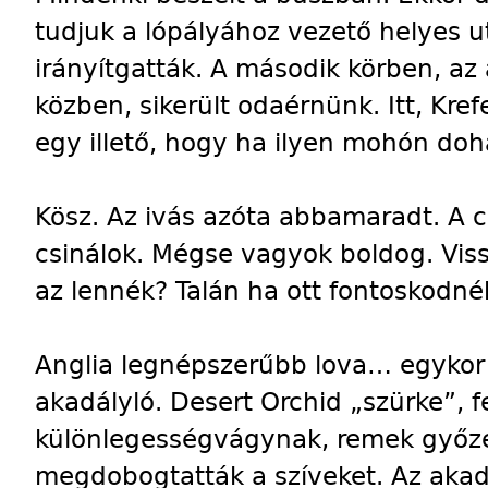
tudjuk a lópályához vezető helyes uta
irányítgatták. A második körben, az
közben, sikerült odaérnünk. Itt, Kr
egy illető, hogy ha ilyen mohón do
Kösz. Az ivás azóta abbamaradt. A c
csinálok. Mégse vagyok boldog. Vis
az lennék? Talán ha ott fontoskodné
Anglia legnépszerűbb lova… egykor 
akadályló. Desert Orchid „szürke”, f
különlegességvágynak, remek győze
megdobogtatták a szíveket. Az akad