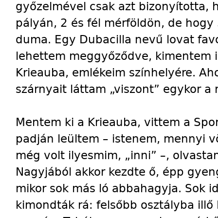
győzelmével csak azt bizonyította,
pályán, 2 és fél mérföldön, de hog
duma. Egy Dubacilla nevű lovat favor
lehettem meggyőződve, kimentem in
Krieauba, emlékeim színhelyére. Ah
szárnyait láttam „viszont” egykor a r
Mentem ki a Krieauba, vittem a Spor
padján leültem – istenem, mennyi vör
még volt ilyesmim, „inni” –, olvast
Nagyjából akkor kezdte ő, épp gyeng
mikor sok más ló abbahagyja. Sok id
kimondták rá: felsőbb osztályba ill