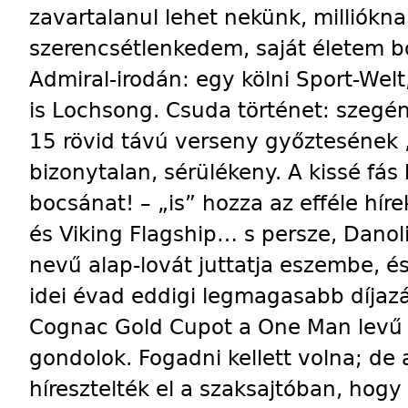
zavartalanul lehet nekünk, milliókn
szerencsétlenkedem, saját életem b
Admiral-irodán: egy kölni Sport-Wel
is Lochsong. Csuda történet: szegén
15 rövid távú verseny győztesének „
bizonytalan, sérülékeny. A kissé fás
bocsánat! – „is” hozza az efféle híre
és Viking Flagship… s persze, Danoli
nevű alap-lovát juttatja eszembe,
idei évad eddigi legmagasabb díjaz
Cognac Gold Cupot a One Man levű l
gondolok. Fogadni kellett volna; de
híresztelték el a szaksajtóban, hogy