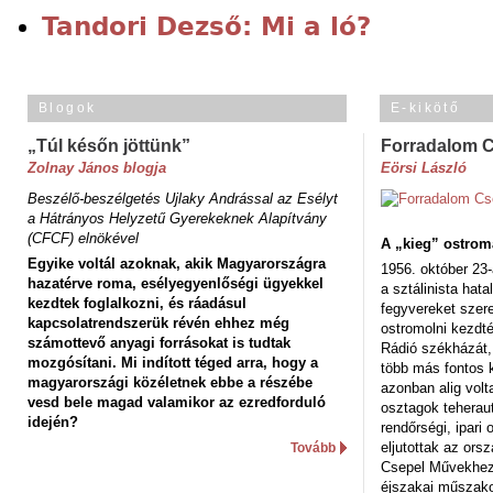
Tandori Dezső: Mi a ló?
Blogok
E-kikötő
„Túl későn jöttünk”
Forradalom 
Zolnay János blogja
Eörsi László
Beszélő-beszélgetés Ujlaky Andrással az Esélyt
a Hátrányos Helyzetű Gyerekeknek Alapítvány
(CFCF) elnökével
A „kieg” ostrom
Egyike voltál azoknak, akik Magyarországra
1956. október 23-
hazatérve roma, esélyegyenlőségi ügyekkel
a sztálinista hat
kezdtek foglalkozni, és ráadásul
fegyvereket szere
kapcsolatrendszerük révén ehhez még
ostromolni kezdt
számottevő anyagi forrásokat is tudtak
Rádió székházát,
mozgósítani. Mi indított téged arra, hogy a
több más fontos 
magyarországi közéletnek ebbe a részébe
azonban alig volt
vesd bele magad valamikor az ezredforduló
osztagok teheraut
idején?
rendőrségi, ipar
eljutottak az ors
Tovább
Csepel Művekhez 
éjszakai műszakot