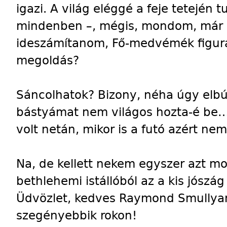
igazi. A világ eléggé a feje tetején t
mindenben –, mégis, mondom, már c
ideszámítanom, Fő-medvémék figurác
megoldás?
Sáncolhatok? Bizony, néha úgy elb
bástyámat nem világos hozta-é be
volt netán, mikor is a futó azért ne
Na, de kellett nekem egyszer azt 
bethlehemi istállóból az a kis jószág
Üdvözlet, kedves Raymond Smullyan,
szegényebbik rokon!