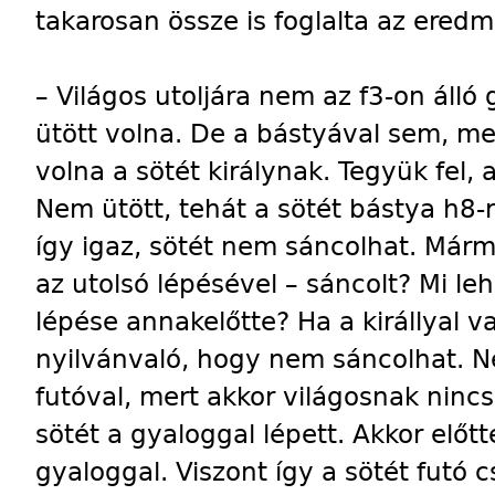
takarosan össze is foglalta az ered
– Világos utoljára nem az f3-on álló
ütött volna. De a bástyával sem, me
volna a sötét királynak. Tegyük fel, a
Nem ütött, tehát a sötét bástya h8-r
így igaz, sötét nem sáncolhat. Márm
az utolsó lépésével – sáncolt? Mi leh
lépése annakelőtte? Ha a királlyal v
nyilvánvaló, hogy nem sáncolhat. 
futóval, mert akkor világosnak nincs
sötét a gyaloggal lépett. Akkor előtt
gyaloggal. Viszont így a sötét futó c