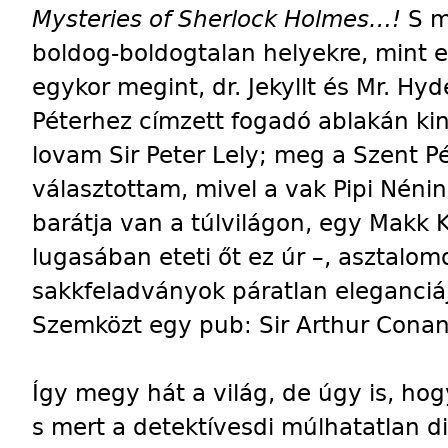
Mysteries of Sherlock Holmes…!
S m
boldog-boldogtalan helyekre, mint 
egykor megint, dr. Jekyllt és Mr. Hy
Péterhez címzett fogadó ablakán kin
lovam Sir Peter Lely; meg a Szent Pé
választottam, mivel a vak Pipi Nénin
barátja van a túlvilágon, egy Makk 
lugasában eteti őt ez úr –, asztalom
sakkfeladványok páratlan eleganciá
Szemközt egy pub: Sir Arthur Conan
Így megy hát a világ, de úgy is, ho
s mert a detektívesdi múlhatatlan d