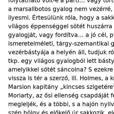
folytatható volt-e a parti… vagy tö
a marsallbotos gyalog nem vezérré,
ilyesmi. Értesülünk róla, hogy a sakk
világos éppenséggel sötét huszárra i
gyalogját, vagy fordítva… a jó cél, 
ismeretelméleti, tárgy-szemantikai 
vezérbástyája a helyén áll, tudjuk ró
tkp. egy világos gyalogból lett bást
amelyikkel sötét sáncolna? S ezekr
vissza is tér a szerző, ill. Holmes, 
Marsion kapitány „kincses szigetér
Moriarty, az ősi ellenség csapdáját 
megleljék, és a többi, s a hajón ny
szép hölgy és előkelő úr sakkozik, e