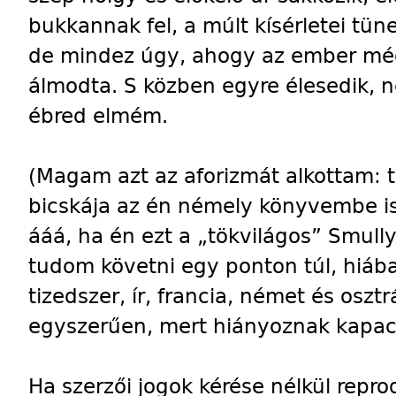
bukkannak fel, a múlt kísérletei tü
de mindez úgy, ahogy az ember mé
álmodta. S közben egyre élesedik, n
ébred elmém.
(Magam azt az aforizmát alkottam: te
bicskája az én némely könyvembe is 
ááá, ha én ezt a „tökvilágos” Smul
tudom követni egy ponton túl, hiáb
tizedszer, ír, francia, német és oszt
egyszerűen, mert hiányoznak kapac
Ha szerzői jogok kérése nélkül repro