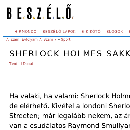
Skip to main content
SECONDARY MENU
HÍRMONDÓ
BESZÉLŐ LAPOK
E-KIKÖTŐ
BLOGOK
YOU ARE HERE:
7. szám, Évfolyam 7, Szám 7
»
Sport
SHERLOCK HOLMES SAKK
Tandori Dezső
Ha valaki, ha valami: Sherlock Holm
de elérhető. Kivétel a londoni Sher
Streeten; már legalább nekem, az ára
van a csudálatos Raymond Smullya