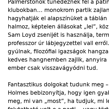
Palmerstonok tünedeznek fel a patin
klubokban… monokrom partik zajlan
hagyhatják el alapszínüket a táblán 
halmoz, képtelen állásokat „lel”, kö
Sam Loyd zsenijét is használja, te
professzor úr lábjegyzettel vall errő
gyúlnak, filozófiai igazságok hangza
kedves hangnemben zajlik, annyira b
ember csak visszavágyódni tud.
Fantasztikus dolgokat tudunk meg – 
Holmes bebizonyítja, hogy igen gyak
meg, mi van „most”, ha tudjuk, mi le