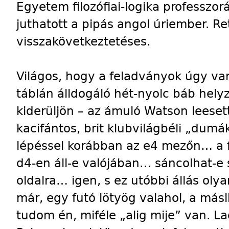
Egyetem filozófiai-logika professz
juthatott a pipás angol úriember. Ret
visszakövetkeztetéses.
Világos, hogy a feladványok úgy v
táblán álldogáló hét-nyolc báb hel
kiderüljön – az ámuló Watson leesett
kacifántos, brit klubvilágbéli „dumák
lépéssel korábban az e4 mezőn… a f
d4-en áll-e valójában… sáncolhat-e s
oldalra… igen, s ez utóbbi állás ol
már, egy futó lötyög valahol, a másik
tudom én, miféle „alig mije” van. La