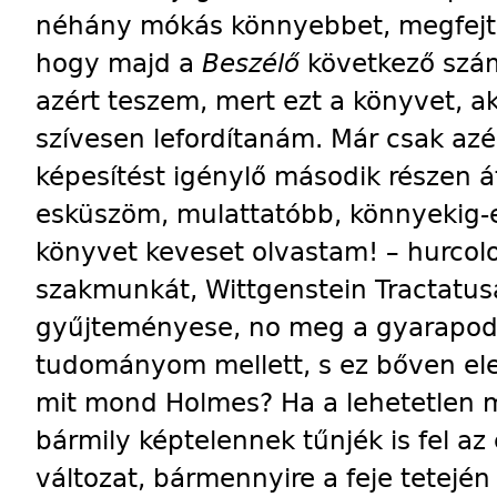
néhány mókás könnyebbet, megfejté
hogy majd a
Beszélő
következő szám
azért teszem, mert ezt a könyvet, ak
szívesen lefordítanám. Már csak az
képesítést igénylő második részen
esküszöm, mulattatóbb, könnyekig-
könyvet keveset olvastam! – hurcol
szakmunkát, Wittgenstein Tractatusa
gyűjteményese, no meg a gyarapodó 
tudományom mellett, s ez bőven ele
mit mond Holmes? Ha a lehetetlen m
bármily képtelennek tűnjék is fel 
változat, bármennyire a feje tetején á