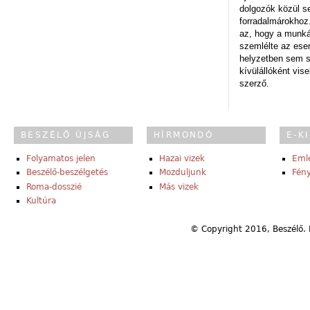
dolgozók közül s
forradalmárokhoz.
az, hogy a munk
szemlélte az es
helyzetben sem s
kívülállóként vise
szerző.
BESZÉLŐ ÚJSÁG
HÍRMONDÓ
E-K
Folyamatos jelen
Hazai vizek
Eml
Beszélő-beszélgetés
Mozduljunk
Fény
Roma-dosszié
Más vizek
Kultúra
© Copyright 2016, Beszélő. 