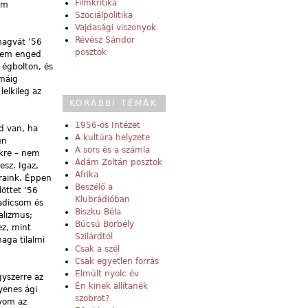
Filmkritika
im
Szociálpolitika
Vajdasági viszonyok
Révész Sándor
magvát ’56
posztok
 sem enged
 égbolton, és
 máig
lelkileg az
KORÁBBI TÉMÁK
1956-os Intézet
d van, ha
A kultúra helyzete
en
A sors és a számla
nkre – nem
Ádám Zoltán posztok
esz. Igaz,
Afrika
raink. Éppen
Beszélő a
löttet ’56
Klubrádióban
radicsom és
Biszku Béla
alizmus;
Búcsú Borbély
ez, mint
Szilárdtól
aga tilalmi
Csak a szél
Csak egyetlen forrás
Elmúlt nyolc év
gyszerre az
Én kinek állítanék
gyenes ági
szobrot?
yom az