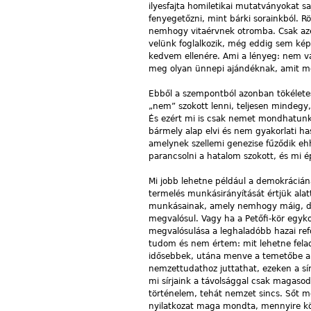
ilyesfajta homiletikai mutatványokat s
fenyegetőzni, mint bárki sorainkból. 
nemhogy vitaérvnek otromba. Csak azér
velünk foglalkozik, még eddig sem képes
kedvem ellenére. Ami a lényeg: nem vá
meg olyan ünnepi ajándéknak, amit 
Ebből a szempontból azonban tökéletes
„nem” szokott lenni, teljesen mindegy
És ezért mi is csak nemet mondhatunk. N
bármely alap elvi és nem gyakorlati ha
amelynek szellemi genezise fűződik eh
parancsolni a hatalom szokott, és mi 
Mi jobb lehetne például a demokráciánál
termelés munkásirányítását értjük alat
munkásainak, amely nemhogy máig, de 
megvalósul. Vagy ha a Petőfi-kör egyk
megvalósulása a leghaladóbb hazai re
tudom és nem értem: mit lehetne felad
idősebbek, utána menve a temetőbe a 
nemzettudathoz juttathat, ezeken a sír
mi sírjaink a távolsággal csak magasod
történelem, tehát nemzet sincs. Sőt 
nyilatkozat maga mondta, mennyire k