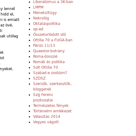
Liberalizmus a 3K-ban
LMPM
gy lennél
Menekültügy
hidd el,
Nekrológ
i is emiatt
Oktatáspolitika
az övé,
op-ed
ti
Összetorlódott idő
sak utólag
Ottilia 70 a FUGA-ban
Párizs 11/13
Quaestor-botrány
ek
Roma-dosszié
ést
Romák és politika
a
Solt Ottilia 70
ényeket.
Szabad-e zsidózni?
SZDSZ
Szerzők, szerkesztők,
bloggerek
Szijj Ferenc
piszkozatai
Természetes fények
Történelmi emlékezet
Választás 2014
Vegyes vágott