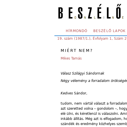
Skip to main content
SECONDARY MENU
HÍRMONDÓ
BESZÉLŐ LAPOK
YOU ARE HERE:
19. szám (1987/1.), Évfolyam 1, Szám 
MIÉRT NEM?
Mikes Tamás
Válasz Szilágyi Sándornak
Négy vélemény a forradalom örökségér
Kedves
Sándor,
tudom, nem vártál választ a forradalom
azt szeretted volna – gondolom –, hog
elé ülni, és kéretlenül is válaszolni.
inkább állítás. Még azt is elfogadom, 
szándék és eredmény közhelyes szembe