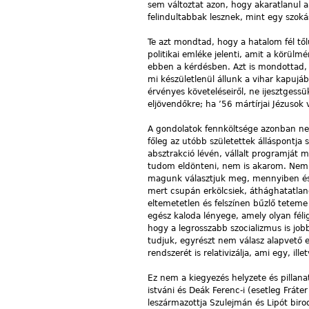
sem változtat azon, hogy akaratlanul a
felindultabbak lesznek, mint egy szoká
Te azt mondtad, hogy a hatalom fél től
politikai emléke jelenti, amit a körü
ebben a kérdésben. Azt is mondottad, h
mi készületlenül állunk a vihar kapujá
érvényes követeléseiről, ne ijesztgessü
eljövendőkre; ha ’56 mártírjai Jézusok
A gondolatok fennköltsége azonban nem
főleg az utóbb születettek álláspontja
absztrakció lévén, vállalt programját 
tudom eldönteni, nem is akarom. Nem le
magunk választjuk meg, mennyiben és
mert csupán erkölcsiek, áthághatatlano
eltemetetlen és felszínen bűzlő teteme
egész kaloda lényege, amely olyan féli
hogy a legrosszabb szocializmus is jo
tudjuk, egyrészt nem válasz alapvető 
rendszerét is relativizálja, ami egy, il
Ez nem a kiegyezés helyzete és pillana
istváni és Deák Ferenc-i (esetleg Fráte
leszármazottja Szulejmán és Lipót b