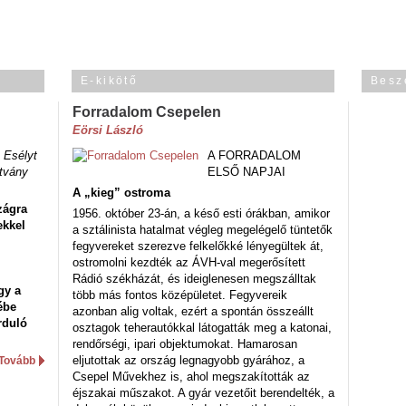
E-kikötő
Besz
Forradalom Csepelen
Eörsi László
 Esélyt
A FORRADALOM
tvány
ELSŐ NAPJAI
A „kieg” ostroma
zágra
1956. október 23-án, a késő esti órákban, amikor
ekkel
a sztálinista hatalmat végleg megelégelő tüntetők
fegyvereket szerezve felkelőkké lényegültek át,
ostromolni kezdték az ÁVH-val megerősített
Rádió székházát, és ideiglenesen megszálltak
gy a
több más fontos középületet. Fegyvereik
ébe
azonban alig voltak, ezért a spontán összeállt
rduló
osztagok teherautókkal látogatták meg a katonai,
rendőrségi, ipari objektumokat. Hamarosan
eljutottak az ország legnagyobb gyárához, a
Tovább
Csepel Művekhez is, ahol megszakították az
éjszakai műszakot. A gyár vezetőit berendelték, a