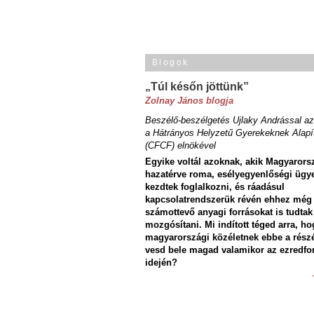
Blogok
„Túl későn jöttünk”
Zolnay János blogja
Beszélő-beszélgetés Ujlaky Andrással az
a Hátrányos Helyzetű Gyerekeknek Alapí
(CFCF) elnökével
Egyike voltál azoknak, akik Magyarors
hazatérve roma, esélyegyenlőségi ügy
kezdtek foglalkozni, és ráadásul
kapcsolatrendszerük révén ehhez még
számottevő anyagi forrásokat is tudtak
mozgósítani. Mi indított téged arra, ho
magyarországi közéletnek ebbe a rész
vesd bele magad valamikor az ezredfo
idején?