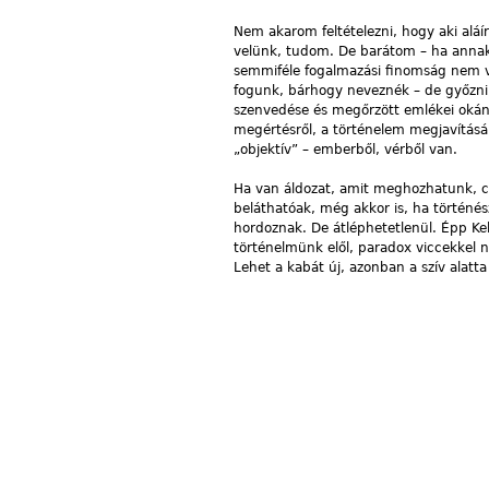
Nem akarom feltételezni, hogy aki aláí
velünk, tudom. De barátom – ha annak 
semmiféle fogalmazási finomság nem vá
fogunk, bárhogy neveznék – de győzni
szenvedése és megőrzött emlékei okán. 
megértésről, a történelem megjavítás
„objektív” – emberből, vérből van.
Ha van áldozat, amit meghozhatunk, cs
beláthatóak, még akkor is, ha történé
hordoznak. De átléphetetlenül. Épp Kel
történelmünk elől, paradox viccekkel n
Lehet a kabát új, azonban a szív alat