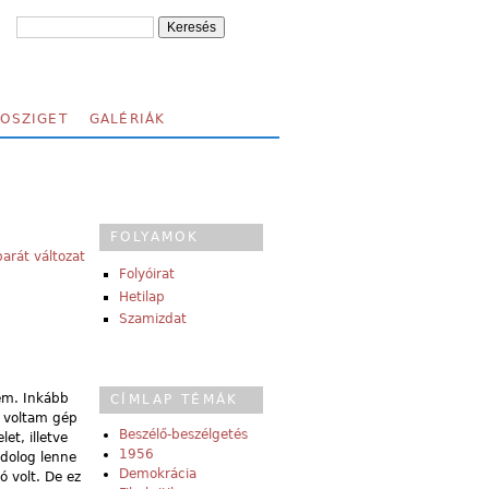
FOSZIGET
GALÉRIÁK
FOLYAMOK
arát változat
Folyóirat
Hetilap
Szamizdat
nem. Inkább
CÍMLAP TÉMÁK
n voltam gép
Beszélő-beszélgetés
et, illetve
1956
 dolog lenne
Demokrácia
 volt. De ez