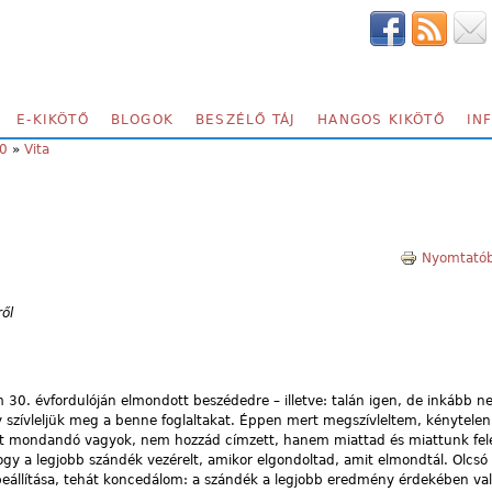
E-KIKÖTŐ
BLOGOK
BESZÉLŐ TÁJ
HANGOS KIKÖTŐ
IN
20
»
Vita
Nyomtatób
ől
 30. évfordulóján elmondott beszédedre – illetve: talán igen, de inkább 
y szívleljük meg a benne foglaltakat. Éppen mert megszívleltem, kénytele
 Amit mondandó vagyok, nem hozzád címzett, hanem miattad és miattunk felel
hogy a legjobb szándék vezérelt, amikor elgondoltad, amit elmondtál. Olcsó
állítása, tehát koncedálom: a szándék a legjobb eredmény érdekében való