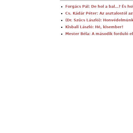
Forgács Pál: De hol a bal…? És ho
Cs. Kádár Péter: Az asztalostól a
(Dr. Szűcs László): Honvédelmünk
Kisbali László: Hé, kisember!
Mester Béla: A második forduló el