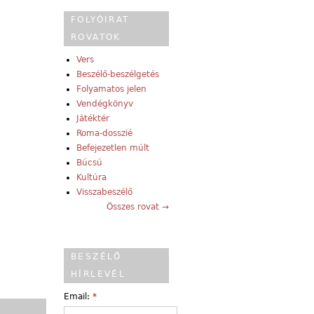
FOLYÓIRAT
ROVATOK
Vers
Beszélő-beszélgetés
Folyamatos jelen
Vendégkönyv
Játéktér
Roma-dosszié
Befejezetlen múlt
Búcsú
Kultúra
Visszabeszélő
Összes rovat →
BESZÉLŐ
HÍRLEVÉL
Email:
*