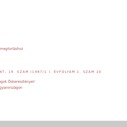
 megtorláshoz
AT
,
19. SZÁM (1987/1.), ÉVFOLYAM 1, SZÁM 20
ogok Őskeresztényei!
agyarországon