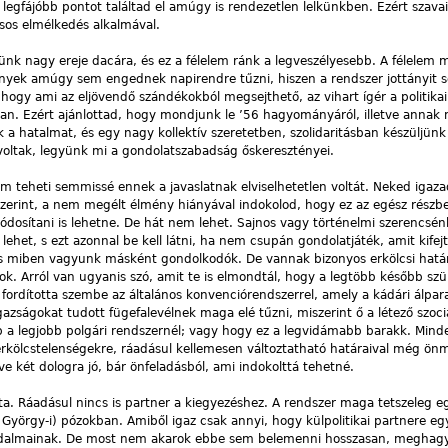
 legfájóbb pontot találtad el amúgy is rendezetlen lelkünkben. Ezért szava
sos elmélkedés alkalmával.
ünk nagy ereje dacára, és ez a félelem ránk a legveszélyesebb. A félelem 
lmények amúgy sem engednek napirendre tűzni, hiszen a rendszer jottányit
ogy ami az eljövendő szándékokból megsejthető, az vihart ígér a politikai
ban. Ezért ajánlottad, hogy mondjunk le ’56 hagyományáról, illetve annak
k a hatalmat, és egy nagy kollektív szeretetben, szolidaritásban készüljünk 
 voltak, legyünk mi a gondolatszabadság őskeresztényei.
 teheti semmissé ennek a javaslatnak elviselhetetlen voltát. Neked igaza
 szerint, a nem megélt élmény hiányával indokolod, hogy ez az egész részb
módosítani is lehetne. De hát nem lehet. Sajnos vagy történelmi szerencsé
het, s ezt azonnal be kell látni, ha nem csupán gondolatjáték, amit kifejt
 miben vagyunk másként gondolkodók. De vannak bizonyos erkölcsi hatá
k. Arról van ugyanis szó, amit te is elmondtál, hogy a legtöbb később szü
 fordította szembe az általános konvenciórendszerrel, amely a kádári álpa
gazságokat tudott fügefalevélnek maga elé tűzni, miszerint ő a létező szoci
bb a legjobb polgári rendszernél; vagy hogy ez a legvidámabb barakk. Mind
erkölcstelenségekre, ráadásul kellemesen változtatható határaival még önm
letve két dologra jó, bár önfeladásból, ami indokolttá tehetné.
ta. Ráadásul nincs is partner a kiegyezéshez. A rendszer maga tetszeleg e
r György-i) pózokban. Amiből igaz csak annyi, hogy külpolitikai partnere e
irodalmainak. De most nem akarok ebbe sem belemenni hosszasan, meghag