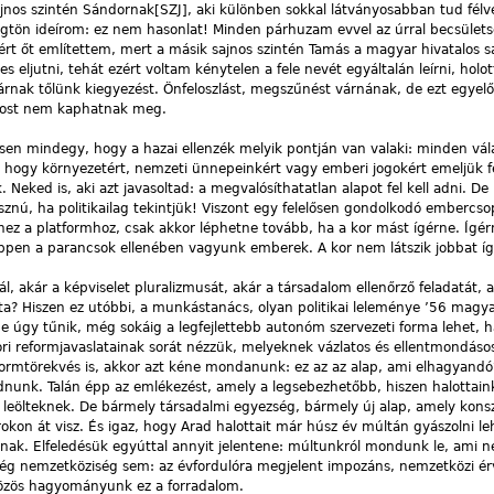
ajnos szintén Sándornak
[SZJ]
, aki különben sokkal látványosabban tud félv
Rögtön ideírom: ez nem hasonlat! Minden párhuzam evvel az úrral becsülets
t őt említettem, mert a másik sajnos szintén Tamás a magyar hivatalos sa
 eljutni, tehát ezért voltam kénytelen a fele nevét egyáltalán leírni, holo
rnak tőlünk kiegyezést. Önfeloszlást, megszűnést várnának, de ezt egyel
most nem kaphatnak meg.
en mindegy, hogy a hazai ellenzék melyik pontján van valaki: minden vál
, hogy környezetért, nemzeti ünnepeinkért vagy emberi jogokért emeljük f
eked is, aki azt javasoltad: a megvalósíthatatlan alapot fel kell adni. De
sznú, ha politikailag tekintjük! Viszont egy felelősen gondolkodó embercso
hez a platformhoz, csak akkor léphetne tovább, ha a kor mást ígérne. Ígér
éppen a parancsok ellenében vagyunk emberek. A kor nem látszik jobbat íg
, akár a képviselet pluralizmusát, akár a társadalom ellenőrző feladatát, 
ta? Hiszen ez utóbbi, a munkástanács, olyan politikai leleménye ’56 magy
úgy tűnik, még sokáig a legfejlettebb autonóm szervezeti forma lehet, h
ori reformjavaslatainak sorát nézzük, melyeknek vázlatos és ellentmondáso
formtörekvés is, akkor azt kéne mondanunk: ez az az alap, ami elhagyand
nunk. Talán épp az emlékezést, amely a legsebezhetőbb, hiszen halottain
leölteknek. De bármely társadalmi egyezség, bármely új alap, amely kons
okon át visz. És igaz, hogy Arad halottait már húsz év múltán gyászolni le
nak. Elfeledésük egyúttal annyit jelentene: múltunkról mondunk le, ami né
még nemzetköziség sem: az évfordulóra megjelent impozáns, nemzetközi é
özös hagyományunk ez a forradalom.