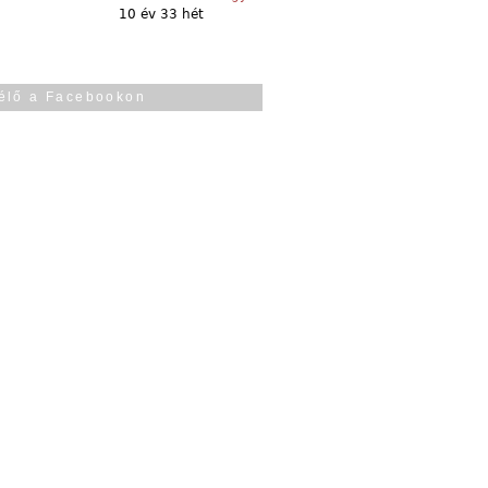
10 év 33 hét
élő a Facebookon