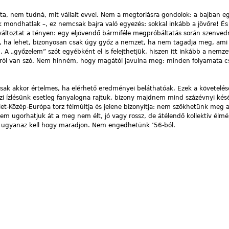
rta, nem tudná, mit vállalt evvel. Nem a megtorlásra gondolok: a bajban e
mondhatlak –, ez nemcsak bajra való egyezés: sokkal inkább a jövőre! És 
ltoztat a tényen: egy eljövendő bármiféle megpróbáltatás során szenvedn
, ha lehet, bizonyosan csak úgy győz a nemzet, ha nem tagadja meg, ami 
A „győzelem” szót egyébként el is felejthetjük, hiszen itt inkább a nemze
áról van szó. Nem hinném, hogy magától javulna meg: minden folyamata c
ak akkor értelmes, ha elérhető eredményei beláthatóak. Ezek a követelés
szi ízlésünk esetleg fanyalogna rajtuk, bizony majdnem mind százévnyi kés
et-Közép-Európa torz félmúltja és jelene bizonyítja: nem szökhetünk meg 
em ugorhatjuk át a meg nem élt, jó vagy rossz, de átélendő kollektív élm
ta ugyanaz kell hogy maradjon. Nem engedhetünk ’56-ból.