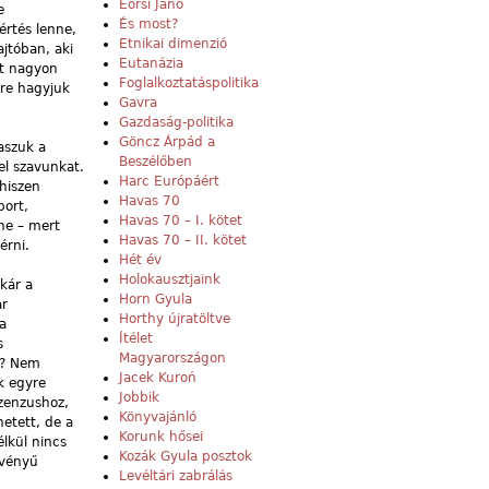
Eörsi Janó
e
És most?
értés lenne,
Etnikai dimenzió
jtóban, aki
Eutanázia
tt nagyon
Foglalkoztatáspolitika
őre hagyjuk
Gavra
Gazdaság-politika
Göncz Árpád a
aszuk a
Beszélőben
el szavunkat.
Harc Európáért
 hiszen
Havas 70
port,
Havas 70 – I. kötet
ne – mert
Havas 70 – II. kötet
érni.
Hét év
Holokausztjaink
akár a
Horn Gyula
ar
Horthy újratöltve
a
Ítélet
s
Magyarországon
ó? Nem
Jacek Kuroń
k egyre
Jobbik
zenzushoz,
Könyvajánló
hetett, de a
Korunk hősei
lkül nincs
Kozák Gyula posztok
rvényű
Levéltári zabrálás