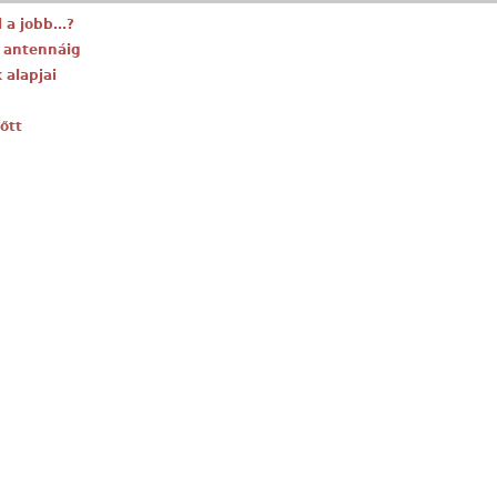
l a jobb…?
z antennáig
 alapjai
őtt