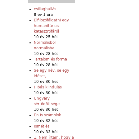
csillaghullás
8 év 1 óra
Elfilozófálgatni egy
humanitárius
katasztrófáról
10 év 25 hét
Normálisból
normálisba
10 év 28 hét
Tartalom és forma
10 év 28 hét
Se egy név, se egy
idézet,
10 év 30 hét
Hibás kiindulás
10 év 30 hét
Ungváry
sértődöttsége
10 év 30 hét
Én is számolok
10 év 32 hét
Ismétlés
10 év 33 hét
1. Nem írtam, hogy a