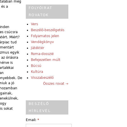
általában még
 és a
FOLYÓIRAT
ROVATOK
Vers
minden
Beszélő-beszélgetés
ves csúcsra
Folyamatos jelen
tért. Miért?
Vendégkönyv
árpiac tud
mmentárt
Játéktér
izmus egyik
Roma-dosszié
az óriásira
Befejezetlen múlt
mérve is
Búcsú
artalékai
Kultúra
yan
Visszabeszélő
kenyebbek. De
niuk a jó
Összes rovat →
l hozamban
gainak,
menekülnek,
hogy
BESZÉLŐ
is sokat
HÍRLEVÉL
Email:
*