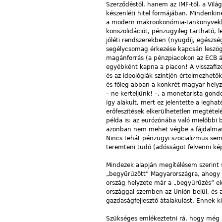
Szerződéstől, hanem az IMF-től, a Világ
készenléti hitel formájában. Mindenkin
a modern makroökonómia-tankönyvekben 
konszolidációt, pénzügyileg tartható, 
jóléti rendszerekben (nyugdíj, egészsé
segélycsomag érkezése kapcsán leszöge
magánforrás (a pénzpiacokon az ECB ált
egyébként kapna a piacon! A visszafiz
és az ideológiák szintjén értelmezhe
és főleg abban a konkrét magyar hely
– ne kerteljünk! –, a monetarista gon
így alakult, mert ez jelentette a legh
erőfeszítések elkerülhetetlen megtét
példa is: az eurózónába való mielőbbi
azonban nem mehet végbe a fájdalmas át
Nincs tehát pénzügyi szocializmus sem
teremteni tudó (adósságot felvenni kép
Mindezek alapján megítélésem szerint s
„begyűrűzött” Magyarországra, ahogy a
ország helyzete már a „begyűrűzés” elő
országgal szemben az Unión belül, és 
gazdaságfejlesztő átalakulást. Ennek k
Szükséges emlékeztetni rá, hogy még a