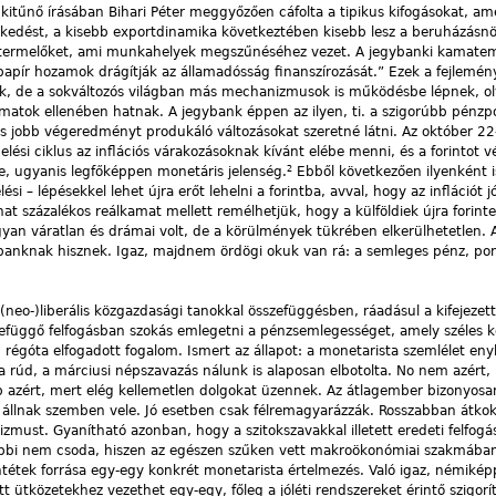
itűnő írásában Bihari Péter meggyőzően cáfolta a tipikus kifogásokat, ame
vekedést, a kisebb exportdinamika következtében kisebb lesz a beruházásn
ai termelőket, ami munkahelyek megszűnéséhez vezet. A jegybanki ka­mate
apír hozamok drágítják az államadósság finanszírozását.” Ezek a fejlemén
k, de a sokváltozós világban más mechanizmusok is működésbe lépnek, o
tok ellenében hatnak. A jegybank éppen az ilyen, ti. a szigorúbb pénzpoli
is jobb végeredményt produkáló változásokat szeretné látni. Az október 22
ési ciklus az inflációs várakozásoknak kívánt elébe menni, és a forintot v
2
ne, ugyanis legfőképpen monetáris jelenség.
Ebből következően ilyenként is
 – lépésekkel lehet újra erőt lehelni a forintba, avval, hogy az inflá­ciót j
t százalékos reálkamat mellett remélhetjük, hogy a külföldiek újra forint
yan váratlan és drámai volt, de a körülmények tükrében elkerülhetetlen. 
ybanknak hisznek. Igaz, majdnem ördögi okuk van rá: a semleges pénz, po
 a (neo-)liberális közgazdasági tanokkal összefüggésben, ráadásul a kifejezet
zefüggő felfogásban szokás emlegetni a pénzsemlegességet, amely széles 
régóta elfogadott fogalom. Ismert az állapot: a monetarista szemlélet eny
 a rúd, a márciusi népszavazás nálunk is alaposan elbotolta. No nem azért,
bb azért, mert elég kellemetlen dolgokat üzennek. Az átlagember bizonyosa
 állnak szemben vele. Jó esetben csak félremagyarázzák. Rosszabban átkokk
zmust. Gyanítható azonban, hogy a szitokszavakkal illetett eredeti felfogá
óbbi nem csoda, hiszen az egészen szűken vett makroökonómiai szakmában
tétek forrása egy-egy konkrét monetarista értelmezés. Való igaz, némiké
t ütközetekhez vezethet egy-egy, főleg a jóléti rendszereket érintő szigorí