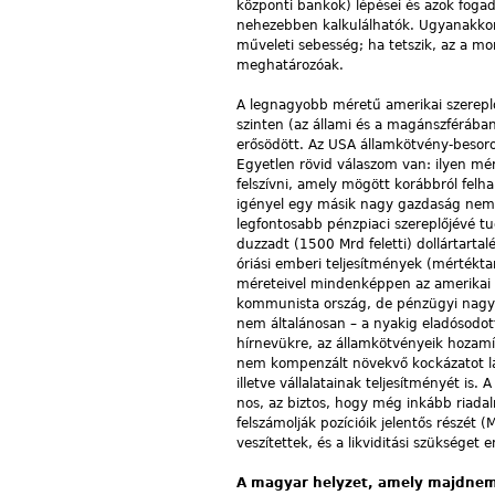
központi bankok) lépései és azok fogad
nehezebben kalkulálhatók. Ugyanakkor 
műveleti sebesség; ha tetszik, az a m
meghatározóak.
A legnagyobb méretű amerikai szereplő
szinten (az állami és a magánszférában
erősödött. Az USA államkötvény-besorolá
Egyetlen rövid válaszom van: ilyen mé
felszívni, amely mögött korábbról fel
igényel egy másik nagy gazdaság nem m
legfontosabb pénzpiaci szereplőjévé tu
duzzadt (1500 Mrd feletti) dollártarta
óriási emberi teljesítmények (mértéktart
méreteivel mindenképpen az amerikai kö
kommunista ország, de pénzügyi nagyh
nem általánosan – a nyakig eladósodott 
hírnevükre, az államkötvényeik ho­zam
nem kompenzált növekvő kockázatot lát
illetve vállalatainak teljesítményét i
nos, az biztos, hogy még inkább riadalm
felszámolják pozícióik jelentős részét
veszítettek, és a likviditási szükséget e
A magyar helyzet, amely majdnem