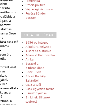
Filmkritika
delem
Szociálpolitika
 érintő
Vajdasági viszonyok
onosíthatunk.
Révész Sándor
egalábbis a
posztok
ágaik, a
 nemzeti-
 hatalmas
alámerülése
KORÁBBI TÉMÁK
r a
dása csak idő
1956-os Intézet
yamatok
A kultúra helyzete
a
A sors és a számla
 sem ért
Ádám Zoltán posztok
múlt.
Afrika
Beszélő a
örtént eset.
Klubrádióban
n az
Biszku Béla
ltak,
Búcsú Borbély
jából.
Szilárdtól
 ki a
Csak a szél
használattal a
Csak egyetlen forrás
okban, a
Elmúlt nyolc év
gó
Én kinek állítanék
zemből a
szobrot?