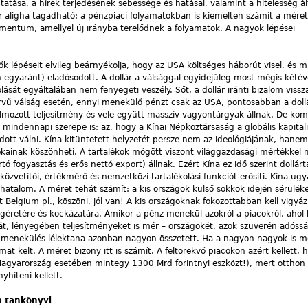
tatása, a hírek terjedésének sebessége és hatásai, valamint a hitelesség 
aligha tagadható: a pénzpiaci folyamatokban is kiemelten számít a méret
omentum, amellyel új irányba terelődnek a folyamatok. A nagyok lépései
k lépéseit elvileg beárnyékolja, hogy az USA költséges háborút visel, és 
 egyaránt) eladósodott. A dollár a válsággal egy­idejűleg most mégis kété
sát egyáltalában nem fenyegeti veszély. Sőt, a dollár iránti bizalom vissza
rvű válság esetén, ennyi menekülő pénzt csak az USA, pontosabban a doll
halmozott teljesítmény és vele együtt masszív vagyontárgyak állnak. De ko
indennapi szerepe is: az, hogy a Kínai Népköztársaság a globális kapital
dott válni. Kína kitüntetett helyzetét persze nem az ideológiájának, hanem 
lékainak köszönheti. A tartalékok mögött viszont világgazdasági mértékkel 
ó fogyasztás és erős nettó export) állnak. Ezért Kína ez idő szerint dollárt
zvetítői, értékmérő és nemzetközi tartalékolási funkciót erősíti. Kína ug
atalom. A méret tehát számít: a kis országok külső sokkok idején sérülé
Belgium pl., kö­szöni, jól van! A kis országoknak fokozottabban kell vigyáz
­ígéretére és kockázatára. Amikor a pénz menekül azokról a piacokról, aho
, lényegében teljesítményeket is mér – országokét, azok szuverén adóssá
s. A menekülés lélektana azonban nagyon összetett. Ha a nagyon nagyok is 
at kelt. A méret bizony itt is számít. A feltörekvő piacokon azért kellett, 
 (Magyar­ország esetében mintegy 1300 Mrd forintnyi eszközt!), mert otthon 
nyhíteni kellett.
 tankönyvi