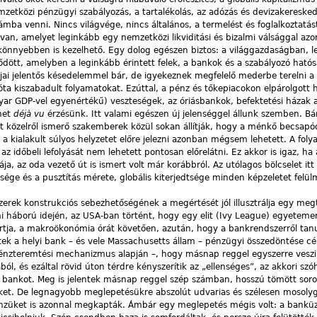
emzetközi pénzügyi szabályozás, a tartalékolás, az adózás és devizakereske
mba venni. Nincs világvége, nincs általános, a termelést és foglalkoztatást
 van, amelyet leginkább egy nemzetközi likviditási és bizalmi válsággal az
könnyebben is kezelhető. Egy dolog egészen biztos: a világgazdaságban, l
dött, amelyben a leginkább érintett felek, a bankok és a szabályozó hatós
kjai jelentős késedelemmel bár, de igyekeznek megfelelő mederbe terelni a
óta kiszabadult folyamatokat. Ezúttal, a pénz és tőkepiacokon elpárolgott
yar GDP-vel egyenértékű) veszteségek, az óriásbankok, befektetési házak 
ehet
déjà vu
érzésünk. Itt valami egészen új jelenséggel állunk szemben. Bá
t közelről ismerő szakemberek közül sokan állítják, hogy a ménkő becsapó
t a kialakult súlyos helyzetet előre jelezni azonban mégsem lehetett. A fol
 időbeli lefolyását nem lehetett pontosan előrelátni. Ez akkor is igaz, ha 
ja, az oda vezető út is ismert volt már korábbról. Az utólagos bölcselet itt
sége és a pusztítás mérete, globális kiterjedtsége minden képzeletet felül
rek konstrukciós sebezhetőségének a megértését jól illusztrálja egy megt
 háború idején, az USA-ban történt, hogy egy elit (Ivy League) egyeteme
ortja, a makroökonómia órát követően, azután, hogy a bankrendszerről tanu
ek a helyi bank – és vele Massachusetts állam – pénzügyi összedöntése cél
énzteremtési mechanizmus alapján –, hogy másnap reggel egyszerre veszik
l, és ezáltal rövid úton térdre kényszerítik az „ellenséges”, az akkori szó
lő bankot. Meg is jelentek másnap reggel szép számban, hosszú tömött sor
züket. De legnagyobb meglepetésükre abszolút udvarias és szélesen mosoly
 pénzüket is azonnal megkapták. Ámbár egy meglepetés mégis volt: a bankü