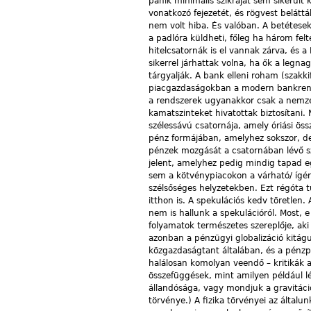
pánik minimális szikráját sem sikerült 
vonatkozó fejezetét, és rögvest beláttá
nem volt hiba. És valóban. A betétese
a padlóra küldheti, főleg ha három felt
hitelcsatornák is el vannak zárva, és 
sikerrel járhattak volna, ha ők a legn
tárgyalják. A bank elleni roham (szakki
piacgazdaságokban a modern bankrendsz
a rendszerek ugyanakkor csak a nemzet
kamatszinteket hivatottak biztosítani
szélessávú csatornája, amely óriási öss
pénz formájában, amelyhez sokszor, d
pénzek mozgását a csatornában lévő sz
jelent, amelyhez pedig mindig tapad e
sem a kötvénypiacokon a vár­ha­tó/ ígé
szélsőséges helyzetekben. Ezt régóta 
itthon is. A spekulációs kedv töretlen
nem is hallunk a spekulációról. Most, 
folyamatok természetes szereplője, aki 
azonban a pénzügyi globalizáció kitág
közgazdaságtant általában, és a pénzp
halálosan komolyan veendő – kritikák a
összefüggések, mint amilyen például lé
állandósága, vagy mondjuk a gravitáci
törvénye.) A fizika törvényei az általu