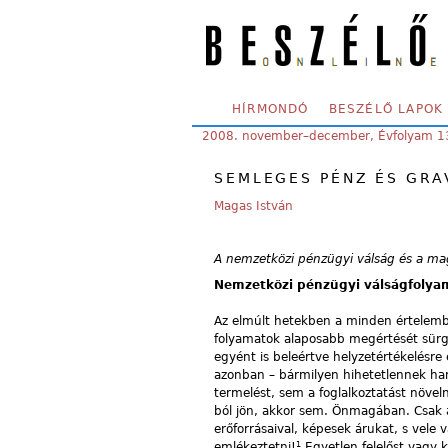
Skip to main content
SECONDARY MENU
HÍRMONDÓ
BESZÉLŐ LAPOK
YOU ARE HERE:
2008. november–december, Évfolyam 1
SEMLEGES PÉNZ ÉS GRA
Magas István
A nemzetközi pénzügyi válság és a ma
Nemzetközi pénzügyi válságfolya
Az elmúlt hetekben a minden értelembe
folyamatok alaposabb megértését sürge
egyént is beleértve helyzetértékelésre
azonban – bármilyen hihetetlennek han
termelést, sem a foglalkoztatást növe
ból jön, akkor sem. Önmagában. Csak a
erőforrásaival, képesek árukat, s vele 
1
emlékeztetni!
Egyetlen felelőst vagy ki