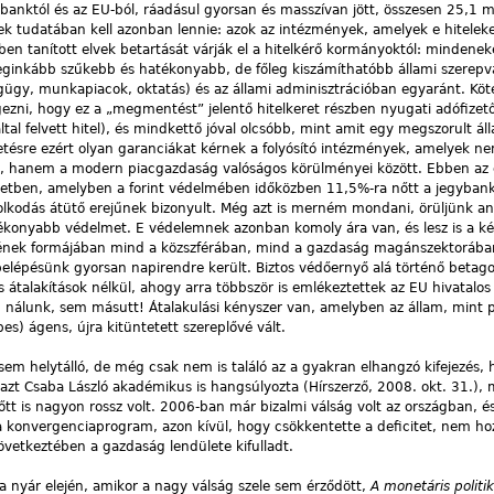
banktól és az EU-ból, ráadásul gyorsan és masszívan jött, összesen 25,1 mil
ek tudatában kell azonban lennie: azok az intézmények, amelyek e hiteleke
tanított elvek betartását várják el a hitelkérő kormányoktól: mindenekel
leginkább szűkebb és hatékonyabb, de főleg kiszámíthatóbb állami szerepvál
gügy, munkapiacok, oktatás) és az állami adminisztrációban egyaránt. Köt
zni, hogy ez a „megmentést” jelentő hitelkeret részben nyugati adófizető
al felvett hitel), és mindkettő jóval olcsóbb, mint amit egy megszorult ál
etésre ezért olyan garanciákat kérnek a folyósító intézmények, amelyek ne
tők, hanem a modern piacgazdaság valóságos körülményei között. Ebben az
zetben, amelyben a forint védelmében időközben 11,5%-ra nőtt a jegyban
dolkodás átütő erejűnek bizonyult. Még azt is merném mondani, örüljünk a
atékonyabb védelmet. E védelemnek azonban komoly ára van, és lesz is a k
elének formájában mind a közszférában, mind a gazdaság magánszektorában
 belépésünk gyorsan napirendre került. Biztos védőernyő alá történő beta
alakítások nélkül, ahogy arra többször is emlékeztettek az EU hivatalos k
 nálunk, sem másutt! Átalakulási kényszer van, amelyben az állam, mint 
es) ágens, újra kitüntetett szereplővé vált.
em helyt­álló, de még csak nem is találó az a gyakran elhangzó kifejezés, 
zt Csaba László akadémikus is hangsúlyozta (Hírszerző, 2008. okt. 31.), 
tt is nagyon rossz volt. 2006-ban már bizalmi válság volt az országban, é
a konvergenciaprogram, azon kívül, hogy csökkentette a deficitet, nem hoz
övetkeztében a gazdaság lendülete kifulladt.
 nyár elején, amikor a nagy válság szele sem érződött,
A monetáris politik