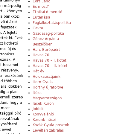
k a tankönyv
Eörsi Janó
ban márpedig
És most?
rt – könnyen
Etnikai dimenzió
 a bankközi
Eutanázia
üvő diákok
Foglalkoztatáspolitika
fejezetek
Gavra
. A fejlett
Gazdaság-politika
ttek ki. Ezek
Göncz Árpád a
oz köthető
Beszélőben
mos új és
Harc Európáért
tronikus
Havas 70
toznak. A
Havas 70 – I. kötet
rt hozamot
Havas 70 – II. kötet
 részvény-,
Hét év
yen eszközünk
Holokausztjaink
ind többen
Horn Gyula
ális időkben
Horthy újratöltve
dig a piaci
Ítélet
normál szerep
Magyarországon
dani, hogy a
Jacek Kuroń
s most
Jobbik
tsággal bíró
Könyvajánló
szorzatának
Korunk hősei
nyosítható
Kozák Gyula posztok
t evvel
Levéltári zabrálás