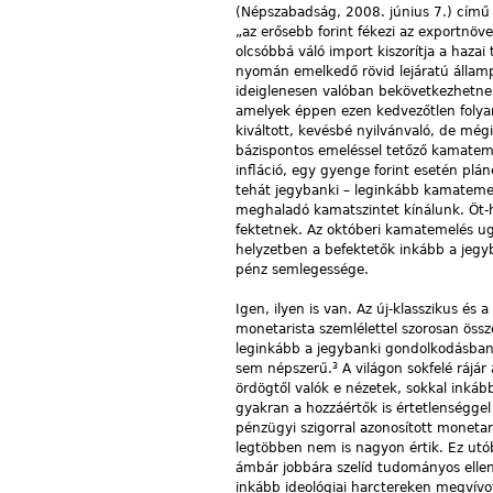
(Népszabadság, 2008. június 7.) című k
„az erősebb forint fékezi az exportnö
olcsóbbá váló import kiszorítja a haz
nyomán emelkedő rövid lejáratú államp
ideiglenesen valóban bekövetkezhetne
amelyek éppen ezen kedvezőtlen folyama
kiváltott, kevésbé nyilvánvaló, de még
bázispontos emeléssel tetőző kamatemel
infláció, egy gyenge forint esetén plá
tehát jegybanki – leginkább kamatemelési
meghaladó kamatszintet kínálunk. Öt-ha
fektetnek. Az októberi kamatemelés ug
helyzetben a befektetők inkább a jeg
pénz semlegessége.
Igen, ilyen is van. Az új-klasszikus és
monetarista szemlélettel szorosan öss
leginkább a jegybanki gondolkodásban 
3
sem népszerű.
A világon sokfelé rájár
ördögtől valók e nézetek, sokkal inká
gyakran a hozzáértők is értetlenséggel
pénzügyi szigorral azonosított monetari
legtöbben nem is nagyon értik. Ez ut
ámbár jobbára szelíd tudományos ellen
inkább ideológiai harctereken megvívot