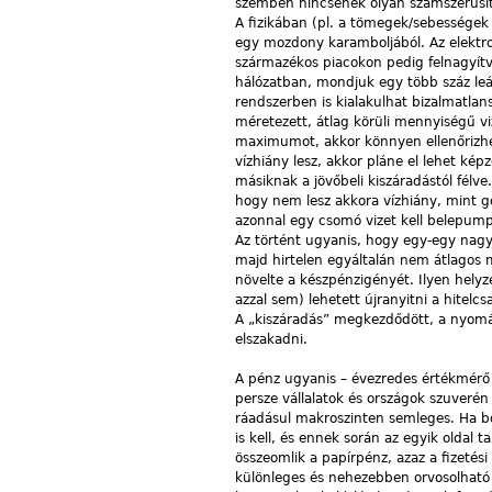
szemben nincsenek olyan számszerűsíthe
A fizikában (pl. a tömegek/sebessége
egy mozdony karamboljából. Az elektr
származékos piacokon pedig felnagyítv
hálózatban, mondjuk egy több száz leág
rendszerben is kialakulhat bizalmatlan
méretezett, átlag körüli mennyiségű vi
maximumot, akkor könnyen ellenőrizhető
vízhiány lesz, akkor pláne el lehet kép
másiknak a jövőbeli kiszáradástól félve.
hogy nem lesz akkora vízhiány, mint gon
azonnal egy csomó vizet kell belepumpá
Az történt ugyanis, hogy egy-egy nagy
majd hirtelen egyáltalán nem átlagos 
növelte a készpénzigényét. Ilyen hely
azzal sem) lehetett újranyitni a hitel
A „kiszáradás” megkezdődött, a nyomá
elszakadni.
A pénz ugyanis – évezredes értékmérő f
persze vállalatok és országok szuveré
ráadásul makroszinten semleges. Ha bon
is kell, és ennek során az egyik oldal 
összeomlik a papírpénz, azaz a fizeté
különleges és nehezebben orvosolható