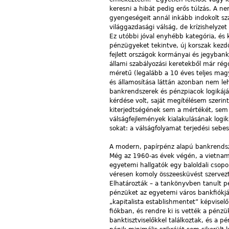
keresni a hibát pedig erős túlzás. A n
gyengeségeit annál inkább indokolt szá
világgazdasági válság, de krízishelyzet
Ez utóbbi jóval enyhébb kategória, és 
pénzügyeket tekintve, új korszak kezdő
fejlett országok kormányai és jegyban
állami szabályozási keretekből már rég
méretű (legalább a 10 éves teljes mag
és államosítása láttán azonban nem l
bankrendszerek és pénzpiacok logikájá
kérdése volt, saját megítélésem szerin
kiterjedtségének sem a mértékét, sem az
válságfejlemények kialakulásának logiká
sokat: a válságfolyamat terjedési sebes
A modern, papírpénz alapú bankrendsze
Még az 1960-as évek végén, a vietnami
egyetemi hallgatók egy baloldali csop
véresen komoly összeesküvést szervezt
Elhatározták – a tankönyvben tanult p
pénzüket az egyetemi város bankfiókjábó
„kapitalista establishmentet” képvise
fiókban, és rendre ki is vették a pén
banktisztviselőkkel találkoztak, és a