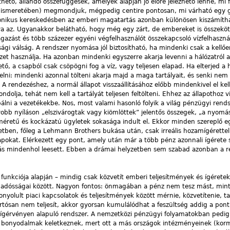
tő, állandó összefüggések, amelyek alapján jó előre jelezhető lenne, mi f
k ismeretében) megmondjuk, mégpedig centire pontosan, mi várható egy 
onikus kereskedésben az emberi magatartás azonban különösen kiszámítha
a az. Ugyanakkor belátható, hogy még egy zárt, de embereket is összekötő
azást és több százezer egyéni végfelhasználót összekapcsoló vízfelhaszná
sági válság. A rendszer nyomása jól biztosítható, ha mindenki csak a kellőe
zet használja. Ha azonban mindenki egyszerre akarja levenni a hálózatról a
, a csapból csak csöpögni fog a víz, vagy teljesen elapad. Ha elterjed a 
zelni: mindenki azonnal tölteni akarja majd a maga tartályait, és senki nem 
 A rendezéshez, a normál állapot visszaállításához előbb mindenkivel el kell
dolja, tehát nem kell a tartályát teljesen feltölteni. Ehhez az állapothoz v
lni a vezetékekbe. Nos, most valami hasonló folyik a világ pénzügyi rends
obb nyíláson „elszivárogtak vagy kiömlöttek” jelentős összegek, „a nyomás
méretű és kockázatú ügyletek sokasága indult el. Ekkor minden szereplő e
zetben, főleg a Lehmann Brothers bukása után, csak irreális hozamígérette
csapokat. Elérkezett egy pont, amely után már a több pénz azonnali ígérete 
s mindenhol leesett. Ebben a drámai helyzetben sem szabad azonban a re
unkciója alapján – mindig csak közvetít emberi teljesítmények és ígéretek
n adósságai között. Nagyon fontos: önmagában a pénz nem tesz mást, mint 
yolult piaci kapcsolatok és teljesítmények között mérnie, közvetítenie, ta
tartósan nem teljesít, akkor gyorsan kumulálódhat a feszültség addig a pont
si ígérvényen alapuló rendszer. A nemzetközi pénzügyi folyamatokban pedig
 bonyodalmak keletkeznek, mert ott a más országok intézményeinek (kor