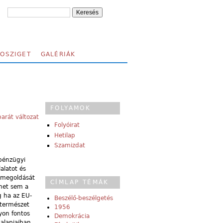
FOSZIGET
GALÉRIÁK
FOLYAMOK
arát változat
Folyóirat
Hetilap
Szamizdat
 pénzügyi
alatot és
s megoldását
CÍMLAP TÉMÁK
ehet sem a
g ha az EU-
Beszélő-beszélgetés
 természet
1956
gyon fontos
Demokrácia
 alapjaiban