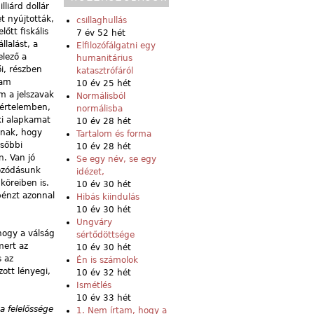
liárd dollár
t nyújtották,
csillaghullás
őtt fiskális
7 év 52 hét
lalást, a
Elfilozófálgatni egy
elező a
humanitárius
i, részben
katasztrófáról
lam
10 év 25 hét
m a jelszavak
Normálisból
 értelemben,
normálisba
ki alapkamat
10 év 28 hét
nnak, hogy
Tartalom és forma
ésőbbi
10 év 28 hét
. Van jó
Se egy név, se egy
gozódásunk
idézet,
örei­ben is.
10 év 30 hét
pénzt azonnal
Hibás kiindulás
10 év 30 hét
Ungváry
hogy a válság
sértődöttsége
mert az
10 év 30 hét
s az
Én is számolok
ott lényegi,
10 év 32 hét
Ismétlés
10 év 33 hét
a felelőssége
1. Nem írtam, hogy a