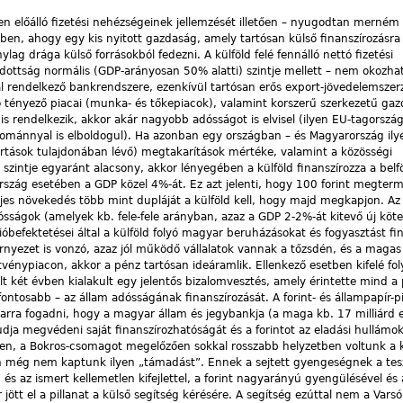
n előálló fizetési nehézségeinek jellemzését illetően – nyugodtan merném á
n, ahogy egy kis nyitott gazdaság, amely tartósan külső finanszírozásra 
lag drága külső forrásokból fedezni. A külföld felé fennálló nettó fizetési
sodottság normális (GDP-arányosan 50% alatti) szintje mellett – nem okozha
al rendelkező bankrendszere, ezenkívül tartósan erős export-jövedelemsze
tényező piacai (munka- és tőkepiacok), valamint korszerű szerkezetű gaz
is rendelkezik, akkor akár nagyobb adósságot is elvisel (ilyen EU-tagország
ománnyal is elboldogul). Ha azonban egy országban – és Magyarország ily
tartások tulajdonában lévő) megtakarítások mértéke, valamint a közösségi
szintje egyaránt alacsony, akkor lényegében a külföld finanszírozza a belfö
rszág esetében a GDP közel 4%-át. Ez azt jelenti, hogy 100 forint megterm
ljes növekedés több mint dupláját a külföld kell, hogy majd megkapjon. A
sságok (amelyek kb. fele-fele arányban, azaz a GDP 2-2%-át kitevő új köte
ólióbefektetései által a külföld folyó magyar beruházásokat és fogyasztást fi
környezet is vonzó, azaz jól működő vállalatok vannak a tőzsdén, és a maga
vénypiacon, akkor a pénz tartósan ideáramlik. Ellenkező esetben kifelé fol
két évben kialakult egy jelentős bizalomvesztés, amely érintette mind a 
ontosabb – az állam adósságának finanszírozását. A forint- és állampapír-­p
 arra fogadni, hogy a magyar állam és jegybankja (a maga kb. 17 milliárd 
ja megvédeni saját finanszírozhatóságát és a forintot az eladási hullámok
n, a Bokros-csomagot megelőzően sokkal rosszabb helyzetben voltunk a kü
an még nem kaptunk ilyen „támadást”. Ennek a sejtett gyengeségnek a tes
s az ismert kellemetlen kifejlettel, a forint nagyarányú gyengülésével és 
jött el a pillanat a külső segítség kérésére. A segítség ezúttal nem a Varsó