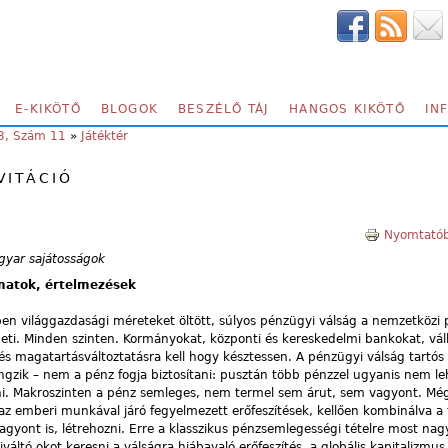
E-KIKÖTŐ
BLOGOK
BESZÉLŐ TÁJ
HANGOS KIKÖTŐ
IN
3, Szám 11
»
Játéktér
VITÁCIÓ
Nyomtatób
gyar sajátosságok
matok, értelmezések
n világgazdasági méreteket öltött, súlyos pénzügyi válság a nemzetközi
ti. Minden szinten. Kormányokat, központi és kereskedelmi bankokat, váll
 és magatartásváltoztatásra kell hogy késztessen. A pénzügyi válság tartó
gzik – nem a pénz fogja biztosítani: pusztán több pénzzel ugyanis nem l
lni. Makroszinten a pénz semleges, nem termel sem árut, sem vagyont. Mé
z emberi munkával járó fegyelmezett erőfeszítések, kellően kombinálva a
vagyont is, létrehozni. Erre a klasszikus pénzsemlegességi tételre most na
váltó okot keresni a válságra hiábavaló erőfeszítés, a globális kapitalizmus