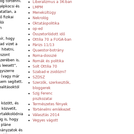
og történni.
Liberalizmus a 3K-ban
gépkocsi és
LMPM
tatlan, a
Menekültügy
 fizikai
Nekrológ
lói
Oktatáspolitika
n
op-ed
Összetorlódott idő
hír, hogy
Ottilia 70 a FUGA-ban
ad vizet a
Párizs 11/13
 hitetni,
Quaestor-botrány
iszont
Roma-dosszié
zerében is.
Romák és politika
 leesett”,
Solt Ottilia 70
gyszerre
Szabad-e zsidózni?
l (vagy már
SZDSZ
sem segített.
Szerzők, szerkesztők,
alitásoktól
bloggerek
Szijj Ferenc
piszkozatai
 között, és
Természetes fények
közvetít,
Történelmi emlékezet
rtalékolódnia
Választás 2014
ig is, hogy
Vegyes vágott
 pláne
mányzatok és