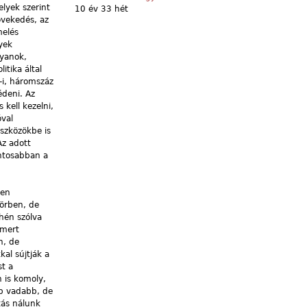
lyek szerint
10 év 33 hét
övekedés, az
melés
yek
lyanok,
tika által
-i, háromszáz
édeni. Az
 kell kezelni,
óval
eszközökbe is
Az adott
ntosabban a
ten
körben, de
hén szólva
 mert
n, de
al sújtják a
st a
 is komoly,
pp vadabb, de
tás nálunk