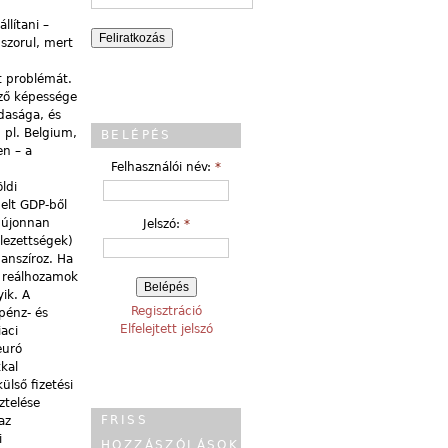
llítani –
szorul, mert
t problémát.
rző képessége
dasága, és
 pl. Belgium,
BELÉPÉS
en – a
Felhasználói név:
*
ldi
elt GDP-ből
z újonnan
Jelszó:
*
lezettségek)
nanszíroz. Ha
s reálhozamok
yik. A
Regisztráció
pénz- és
Elfelejtett jelszó
iaci
euró
kal
lső fizetési
ztelése
FRISS
az
i
HOZZÁSZÓLÁSOK