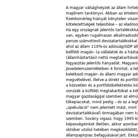
A magyar válsághelyzet az állam hirtele
majdnem tankönyvi. Abban az értelembe
fizetésimérleg-hiányát kénytelen viszony
kötelezettségek teljesítése – az eladó
Ha egy országnak jelentős tartalékokk
van, egyben rugalmasan alkalmazkodó 
persze számottevő devizatartalékokkal 
ahol az állam 110%-os adósság/GDP áll
belföldi magán- (a vállalatok és a ház
(államháztartási) nettó megtakarítások 
fogyasztás jelentős hányadát. Magyaro
jövedelemszemléletben 4 forintot, a te
keletkező magán- és állami magyar adó
megvételével, illetve a direkt és portf
a közvetlen és a portfólióbefektetési 
vonzzák a külföldi megtakarítókat a köt
magyar gazdasággal szemben az elmúlt 
tőkepiacokat, mind pedig – és ez a legf
„spekuláció” nem jelentett mást, mint
devizatartalékával) önmagában nem tud
szemben. Sovány vigasz, hogy 1995-be
képességeinket illetően, akkor azonb
október utolsó hetében megkezdődött, é
állampapírpiac befagyásával járt. Ekkor 