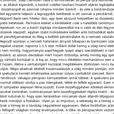
kicsiholniuk. Szép csendben haza is somfordáltak, és persze újra felütötté
k: az általuk kigondolt, a bankot csődbe taszítani hivatott eljárás logikájá
k összehangolt és azonnali rohama minden bankot – és vele a bankrendsze
étel egyszerre teljesül: a legnagyobb betétesek is ott vannak a pénztárnál,
a Központi Bank sem hitelez. Nos, egy ilyen abszurd helyzetben az összeesk
agyobb betétesek. Pechükre ezeket a kérdéseket csak a haladóbb tankönyvi 
fejezéssel:
run on a bank
) logikája mindazonáltal ma is valós és éles fegyver
erek olajozott, egyben stabil működésére kellően erős biztosítékot építe
i pénzfolyamatokat és főleg a belföldi pénzkínálatot és a nemzeti valutáh
. Megnyílt azonban a nemzeti határokon átnyúló tőkepiaci és banküzem szá
zegeket utaztat: naponta 1-1,5 ezer milliárd dollár kering a világ körül elek
e nem mindig, hagyományos papírhegyek (papír alapú szerződések) is tar
ívóerő, az azonos devizában mért hozam biztosítja, amely mindig egy ígé
gy várható kockázat is. A baj az, hogy nincs tökéletes mechanizmus sem a
rt hozam, illetve a várható/ígért kockázat megítélésére. Különösen nincs il
tudjuk. Mégis akadnak eltökélt hozamvadászok a világ minden pontján, m
. A spekuláció korrekt értelmezése azonban súlyos csorbáktól szenved. Norm
e rendkívüli, válságos pénzpiaci környezetben annál többet. A spekuláns pe
normál időkben simítja a piac kilengéseit, lefelé és felfelé egyaránt. Ezen 
ult színpadán alaposan félrecsúszott. Evvel összefüggésben kötelező elmon
iacokat konkrétan, tudományosan leíró összefüggéseket régóta kísérő – é
bból indulnak ki, hogy ezen leírásokban nincsenek olyan állandó létjogosul
tezik mondjuk a fizikában. (Ilyen pl. az impulzus, a sebesség és a tömeg 
ónak a tömeg és a távolság négyzetével egyenesen, illetve fordítottan ará
nk felfogott világban mindig érvényesülnek. A tőke- és pénzpiacokon viszon