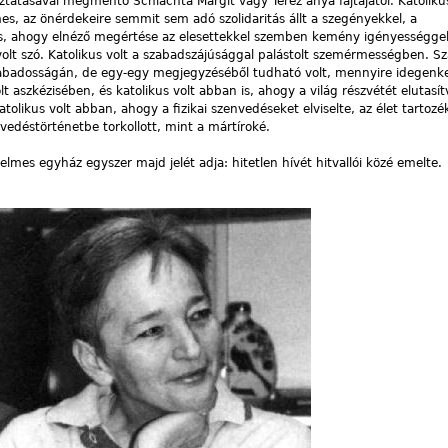
káztatásával megmentő Schlachta Margit vagy Teréz anya fajtájától. Katoliku
s, az önérdekeire semmit sem adó szolidaritás állt a szegényekkel, a
is, ahogy elnéző megértése az elesettekkel szemben kemény igényességgel
olt szó. Katolikus volt a szabadszájúsággal palástolt szemérmességben. S
szabadosságán, de egy-egy megjegyzéséből tudható volt, mennyire idegenk
lt aszkézisében, és katolikus volt abban is, ahogy a világ részvétét elutasít
tolikus volt abban, ahogy a fizikai szenvedéseket elviselte, az élet tartoz
vedéstörténetbe torkollott, mint a mártíroké.
mes egyház egyszer majd jelét adja: hitetlen hívét hitvallói közé emelte.