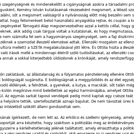
dó szegénységnek és mindenekelőtt a cigányságnak azokra a társadalmi pr
gusként, Kemény István kutatásainak részeseként megismert, a létező szo
alálni, sőt a megismert valóságról a nyilvánosság előtt még beszélni sem 
rlattal, hogy felismeréseit belső használatú anyagokba rejtse, és csupán a ko
Szegényeket Támogató Alap megszervezéséhez azzal a kettős céllal, hogy g
eknek, akik addig csak tárgyai voltak a kutatásnak, és hogy megmutassa,
nére nem számolta fel sem a hagyományos szegénységet, sem a faji diszkrimin
enzéknek a szamizdat
Beszelő
elemzései adtak. Ellenzéki mozgalom az ellenz
ultúra mellett) a SZETA megalakulásával jött létre. És Ottilia hozta a
Beszé
l való írások mellé a mindennapi életről szóló tudósításokat, az ellenzéki cs
a annak a sokkal kiterjedtebb üldözésnek a krónikáját, amely rendszerfügge
i zaklatások, az állástalanság és a folyamatos pénztelenség ellenére Ottil
ek boldogságát sugározta. E boldogságnak a meggyőződés és az élet egység
kodó élőlények, a felnőttek, a gyerekek, a kutya, a macskák, sőt talán még
-külön megőrizve mind beleillettek az egész harmóniájába, amelyet Ottilia 
rül. Az egymás sarkát taposó vendégek pedig mind kaptak egy csésze teá
 helyükre tették, szertefoszlatták aznapi bajukat. De nem távoztak üres k
 intézetből szökött állami gondozottak sem.
ásának ígérkezett, de nem lett az. Az erkölcsi és szellemi igényesség, amel
portját arra késztette, hogy szakítson a politizálás meg az érdekérvényes
gyszerre a kérlelhetetlenség jelének találtatott, amely elriaszthatja a politik
 a régi rendszer uraitól és szolgáitól, akik egyszerre az új rendszer urai és