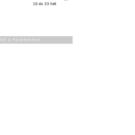
10 év 33 hét
élő a Facebookon