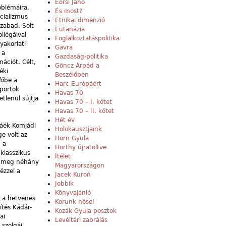
Eörsi Janó
oblémáira,
És most?
cializmus
Etnikai dimenzió
szabad, Solt
Eutanázia
llégáival
Foglalkoztatáspolitika
yakorlati
Gavra
 a
Gazdaság-politika
ációt. Célt,
Göncz Árpád a
éki
Beszélőben
lő
be a
Harc Európáért
oportok
Havas 70
tlenül sújtja
Havas 70 – I. kötet
Havas 70 – II. kötet
Hét év
iáék Komjádi
Holokausztjaink
e volt az
Horn Gyula
 a
Horthy újratöltve
klasszikus
Ítélet
t meg néhány
Magyarországon
ézzel a
Jacek Kuroń
Jobbik
Könyvajánló
y a hetvenes
Korunk hősei
ítés Kádár-
Kozák Gyula posztok
ai
Levéltári zabrálás
 szolgái