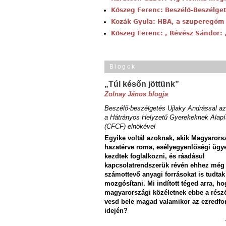
Kőszeg Ferenc: Beszélő-Beszélge
Kozák Gyula: HBA, a szuperegóm
Kőszeg Ferenc: , Révész Sándor
Blogok
„Túl későn jöttünk”
Zolnay János blogja
Beszélő-beszélgetés Ujlaky Andrással az
a Hátrányos Helyzetű Gyerekeknek Alapí
(CFCF) elnökével
Egyike voltál azoknak, akik Magyarors
hazatérve roma, esélyegyenlőségi ügy
kezdtek foglalkozni, és ráadásul
kapcsolatrendszerük révén ehhez még
számottevő anyagi forrásokat is tudtak
mozgósítani. Mi indított téged arra, ho
magyarországi közéletnek ebbe a rész
vesd bele magad valamikor az ezredfo
idején?