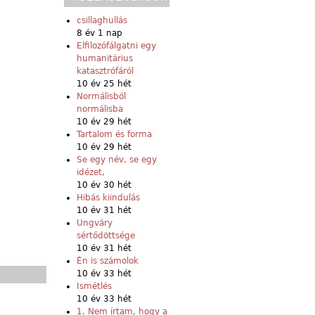
csillaghullás
8 év 1 nap
Elfilozófálgatni egy
humanitárius
katasztrófáról
10 év 25 hét
Normálisból
normálisba
10 év 29 hét
Tartalom és forma
10 év 29 hét
Se egy név, se egy
idézet,
10 év 30 hét
Hibás kiindulás
10 év 31 hét
Ungváry
sértődöttsége
10 év 31 hét
Én is számolok
10 év 33 hét
Ismétlés
10 év 33 hét
1. Nem írtam, hogy a