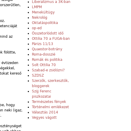
Liberalizmus a 3K-ban
orszerűtlen,
LMPM
Menekültügy
Nekrológ
oz.
Oktatáspolitika
petenciáját
op-ed
Összetorlódott idő
 mind az
Ottilia 70 a FUGA-ban
Párizs 11/13
Quaestor-botrány
k fölötte,
Roma-dosszié
Romák és politika
 évtizeden
Solt Ottilia 70
ségekkel,
Szabad-e zsidózni?
tokat kereső
SZDSZ
Szerzők, szerkesztők,
bloggerek
Szijj Ferenc
piszkozatai
Természetes fények
ébe, hogy
Történelmi emlékezet
n neki (igaz,
Választás 2014
.
Vegyes vágott
reszténységet