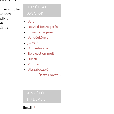
s volt abban,
FOLYÓIRAT
 párosult, ha
ROVATOK
zabados
edik a
Vers
va
Beszélő-beszélgetés
ékának
Folyamatos jelen
Vendégkönyv
Játéktér
Roma-dosszié
Befejezetlen múlt
Búcsú
Kultúra
Visszabeszélő
Összes rovat →
BESZÉLŐ
HÍRLEVÉL
Email:
*