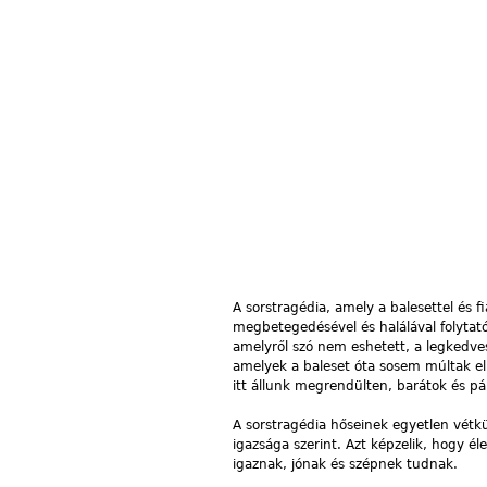
A sorstragédia, amely a balesettel és 
megbetegedésével és halálával folytatód
amelyről szó nem eshetett, a legkedve
amelyek a baleset óta sosem múltak el,
itt állunk megrendülten, barátok és pál
A sorstragédia hőseinek egyetlen vétk
igazsága szerint. Azt képzelik, hogy é
igaznak, jónak és szépnek tudnak.