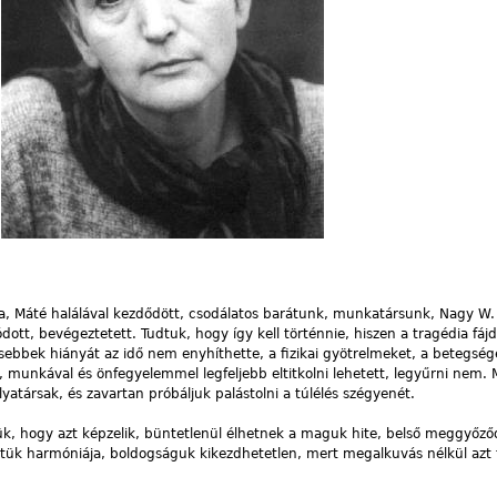
fia, Máté halálával kezdődött, csodálatos barátunk, munkatársunk, Nagy W
ott, bevégeztetett. Tudtuk, hogy így kell történnie, hiszen a tragédia fáj
sebbek hiányát az idő nem enyhíthette, a fizikai gyötrelmeket, a betegség
 munkával és önfegyelemmel legfeljebb eltitkolni lehetett, legyűrni nem.
yatársak, és zavartan próbáljuk palástolni a túlélés szégyenét.
ük, hogy azt képzelik, büntetlenül élhetnek a maguk hite, belső meggyőződ
letük harmóniája, boldogságuk kikezdhetetlen, mert megalkuvás nélkül azt 