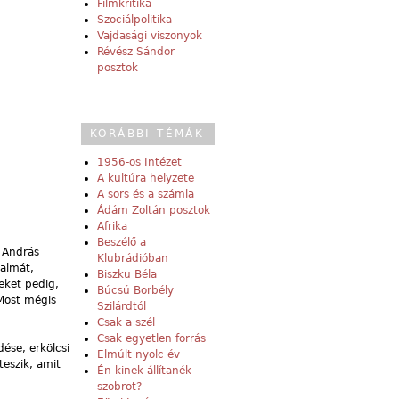
Filmkritika
Szociálpolitika
Vajdasági viszonyok
Révész Sándor
posztok
KORÁBBI TÉMÁK
1956-os Intézet
A kultúra helyzete
A sors és a számla
Ádám Zoltán posztok
Afrika
Beszélő a
. András
Klubrádióban
dalmát,
Biszku Béla
eket pedig,
Búcsú Borbély
 Most mégis
Szilárdtól
Csak a szél
Csak egyetlen forrás
ése, erkölcsi
Elmúlt nyolc év
teszik, amit
Én kinek állítanék
szobrot?