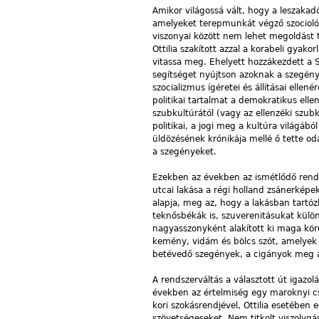
Amikor világossá vált, hogy a leszaka
amelyeket terepmunkát végző szocioló
viszonyai között nem lehet megoldást t
Ottilia szakított azzal a korabeli gyako
vitassa meg. Ehelyett hozzákezdett a 
segítséget nyújtson azoknak a szegény
szocializmus ígéretei és állításai elle
politikai tartalmat a demokratikus ell
szubkultúrától (vagy az ellenzéki szubk
politikai, a jogi meg a kultúra világábó
üldözésének krónikája mellé ő tette od
a szegényeket.
Ezekben az években az ismétlődő rendőr
utcai lakása a régi holland zsánerkép
alapja, meg az, hogy a lakásban tartóz
teknősbékák is, szuverenitásukat külön
nagyasszonyként alakított ki maga kö
kemény, vidám és bölcs szót, amelyek a
betévedő szegények, a cigányok meg az
A rendszerváltás a választott út igazol
években az értelmiség egy maroknyi cso
kori szokásrendjével, Ottilia esetében e
szövetségeseket. Nem titkolt viszolygása