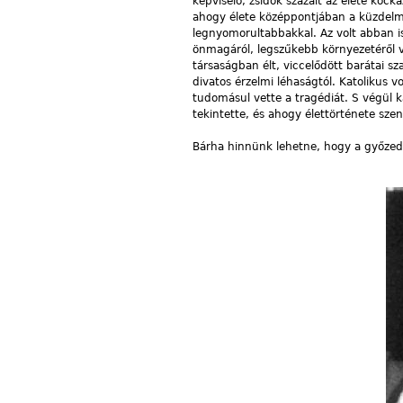
képviselő, zsidók százait az élete koc
ahogy élete középpontjában a küzdelme
legnyomorultabbakkal. Az volt abban 
önmagáról, legszűkebb környezetéről v
társaságban élt, viccelődött barátai 
divatos érzelmi léhaságtól. Katolikus vo
tudomásul vette a tragédiát. S végül ka
tekintette, és ahogy élettörténete szen
Bárha hinnünk lehetne, hogy a győzedel