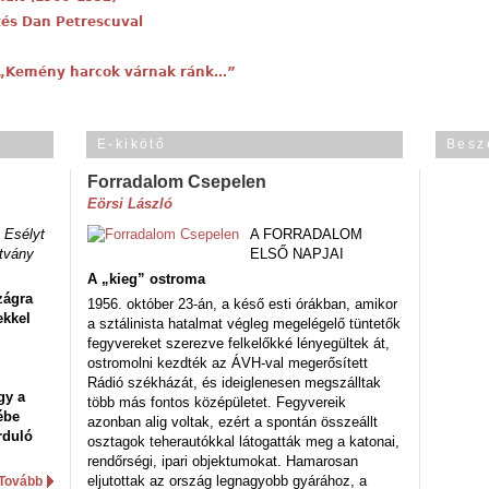
tés Dan Petrescuval
: „Kemény harcok várnak ránk…”
E-kikötő
Besz
Forradalom Csepelen
Eörsi László
 Esélyt
A FORRADALOM
tvány
ELSŐ NAPJAI
A „kieg” ostroma
zágra
1956. október 23-án, a késő esti órákban, amikor
ekkel
a sztálinista hatalmat végleg megelégelő tüntetők
fegyvereket szerezve felkelőkké lényegültek át,
ostromolni kezdték az ÁVH-val megerősített
Rádió székházát, és ideiglenesen megszálltak
gy a
több más fontos középületet. Fegyvereik
ébe
azonban alig voltak, ezért a spontán összeállt
rduló
osztagok teherautókkal látogatták meg a katonai,
rendőrségi, ipari objektumokat. Hamarosan
eljutottak az ország legnagyobb gyárához, a
Tovább