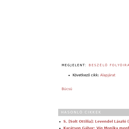
MEGJELENT:
BESZÉLŐ FOLYÓIR
Következő cikk:
Alapjárat
Búcsú
HASONLÓ CIKKEK
S. [Solt Ottilia]: Levendel László
Karátson Gábor: Víg Monika megh