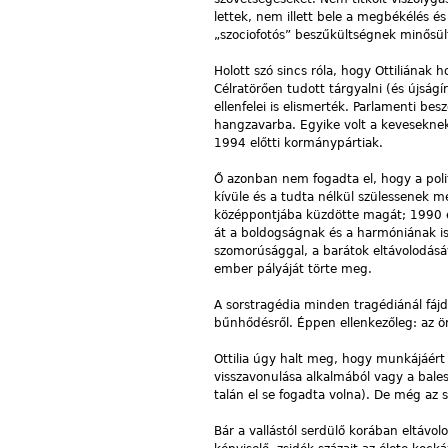
lettek, nem illett bele a megbékélés é
„szociofotós” beszűkültségnek minősül
Holott szó sincs róla, hogy Ottiliának 
Célratörően tudott tárgyalni (és újságír
ellenfelei is elismerték. Parlamenti 
hangzavarba. Egyike volt a keveseknek, 
1994 előtti kormánypártiak.
Ő azonban nem fogadta el, hogy a pol
kívüle és a tudta nélkül szülessenek me
középpontjába küzdötte magát; 1990 é
át a boldogságnak és a harmóniának is
szomorúsággal, a barátok eltávolodásá
ember pályáját törte meg.
A sorstragédia minden tragédiánál fáj
bűnhődésről. Éppen ellenkezőleg: az ön
Ottilia úgy halt meg, hogy munkájáért
visszavonulása alkalmából vagy a bale
talán el se fogadta volna). De még az 
Bár a vallástól serdülő korában eltávol