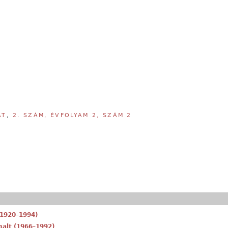
AT
,
2. SZÁM, ÉVFOLYAM 2, SZÁM 2
 (1920–1994)
alt (1966–1992)