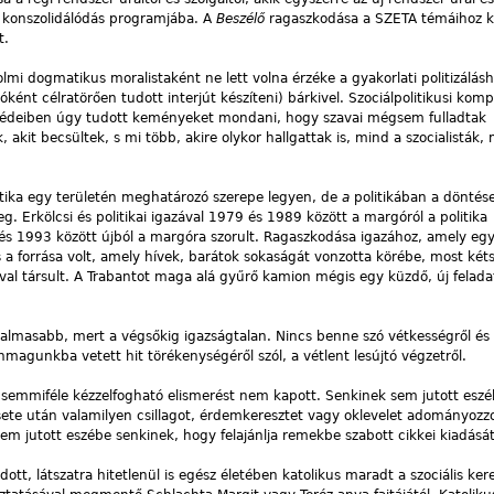
s konszolidálódás programjába. A
Beszélő
ragaszkodása a SZETA témáihoz k
t.
holmi dogmatikus moralistaként ne lett volna érzéke a gyakorlati politizálásh
óként célratörően tudott interjút készíteni) bárkivel. Szociálpolitikusi kom
beszédeiben úgy tudott keményeket mondani, hogy szavai mégsem fulladtak
akit becsültek, s mi több, akire olykor hallgattak is, mind a szocialisták,
itika egy területén meghatározó szerepe legyen, de
a
politikában a döntése
g. Erkölcsi és politikai igazával 1979 és 1989 között a margóról a politika
s 1993 között újból a margóra szorult. Ragaszkodása igazához, amely egy
 a forrása volt, amely hívek, barátok sokaságát vonzotta körébe, most két
val társult. A Trabantot maga alá gyűrő kamion mégis egy küzdő, új felada
dalmasabb, mert a végsőkig igazságtalan. Nincs benne szó vétkességről és
magunkba vetett hit törékenységéről szól, a vétlent lesújtó végzetről.
 semmiféle kézzelfogható elismerést nem kapott. Senkinek sem jutott esz
sete után valamilyen csillagot, érdemkeresztet vagy oklevelet adományozzo
sem jutott eszébe senkinek, hogy felajánlja remekbe szabott cikkei kiadását
odott, látszatra hitetlenül is egész életében katolikus maradt a szociális ke