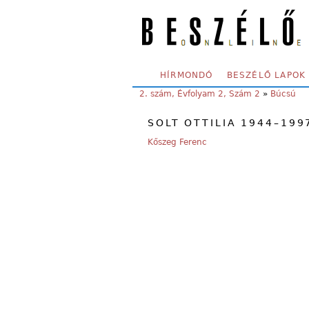
Skip to main content
SECONDARY MENU
HÍRMONDÓ
BESZÉLŐ LAPOK
YOU ARE HERE:
2. szám, Évfolyam 2, Szám 2
»
Búcsú
SOLT OTTILIA 1944–199
Kőszeg Ferenc